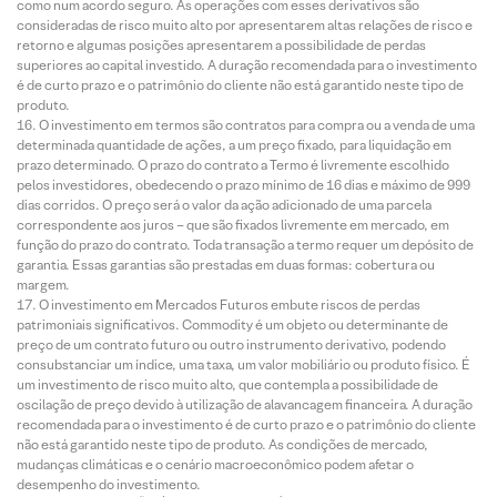
como num acordo seguro. As operações com esses derivativos são
consideradas de risco muito alto por apresentarem altas relações de risco e
retorno e algumas posições apresentarem a possibilidade de perdas
superiores ao capital investido. A duração recomendada para o investimento
é de curto prazo e o patrimônio do cliente não está garantido neste tipo de
produto.
O investimento em termos são contratos para compra ou a venda de uma
determinada quantidade de ações, a um preço fixado, para liquidação em
prazo determinado. O prazo do contrato a Termo é livremente escolhido
pelos investidores, obedecendo o prazo mínimo de 16 dias e máximo de 999
dias corridos. O preço será o valor da ação adicionado de uma parcela
correspondente aos juros – que são fixados livremente em mercado, em
função do prazo do contrato. Toda transação a termo requer um depósito de
garantia. Essas garantias são prestadas em duas formas: cobertura ou
margem.
O investimento em Mercados Futuros embute riscos de perdas
patrimoniais significativos. Commodity é um objeto ou determinante de
preço de um contrato futuro ou outro instrumento derivativo, podendo
consubstanciar um índice, uma taxa, um valor mobiliário ou produto físico. É
um investimento de risco muito alto, que contempla a possibilidade de
oscilação de preço devido à utilização de alavancagem financeira. A duração
recomendada para o investimento é de curto prazo e o patrimônio do cliente
não está garantido neste tipo de produto. As condições de mercado,
mudanças climáticas e o cenário macroeconômico podem afetar o
desempenho do investimento.