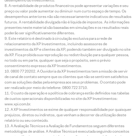
desempenho do investimento.
A rentabilidade de produtos financeiros pode apresentar variações e seu
preço ou valor pode aumentar ou diminuir num curto espaço de tempo. Os
desempenhos anteriores não são necessariamente indicativos de resultados
futuros. A rentabilidade divulgada não é líquida de impostos. As informações
presentes neste material são baseadas em simulações e os resultados reais
poderão ser significativamente diferentes.
Este relatório é destinado à circulação exclusiva para a rede de
relacionamento da XP Investimentos, incluindo assessores de
investimentos da XP e clientes da XP, podendo também ser divulgado no site
da XP. Fica proibida sua reprodução ou redistribuição para qualquer pessoa,
no todo ou em parte, qualquer que seja o propósito, sem o prévio
consentimento expresso da XP Investimentos.
0800 77 20202. A Ouvidoria da XP Investimentos tem a missão de servir
de canal de contato sempre que os clientes que não se sentirem satisfeitos
com as soluções dadas pela empresa aos seus problemas. O contato pode
ser realizado por meio do telefone: 0800 722 3710.
O custo da operação e a política de cobrança estão definidos nas tabelas
de custos operacionais disponibilizadas no site da XP Investimentos:
www.xpi.com.br.
A XP Investimentos se exime de qualquer responsabilidade por quaisquer
prejuízos, diretos ou indiretos, que venham a decorrer da utilização deste
relatório ou seu conteúdo.
A Avaliação Técnica e a Avaliação de Fundamentos seguem diferentes
metodologias de análise. A Análise Técnica é executada seguindo conceitos