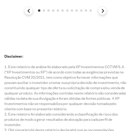
Disclaimer:
Este relatório de análise foi elaborado pela XP Investimentos CCTVM S.A.
(“XP Investimentos ou XP”) de acordo com todas as exigências previstas na
Resolução CVM 20/2021, tem como objetivo fornecer informações que
possam auxiliar o investidor a tomar sua própria decisão de investimento, não
constituindo qualquer tipo de oferta ou solicitação de compra e/ou venda de
qualquer produto. As informações contidas neste relatório são consideradas
válidas na data de sua divulgação e foram obtidas de fontes públicas. A XP
Investimentos não se responsabiliza por qualquer decisão tomada pelo
cliente com base no presente relatório.
Este relatório foi elaborado considerando a classificação de risco dos
produtos de modo a gerar resultados de alocação para cada perfil de
investidor.
O(s) signatário(s) deste relatório declara(m) que as recomendações