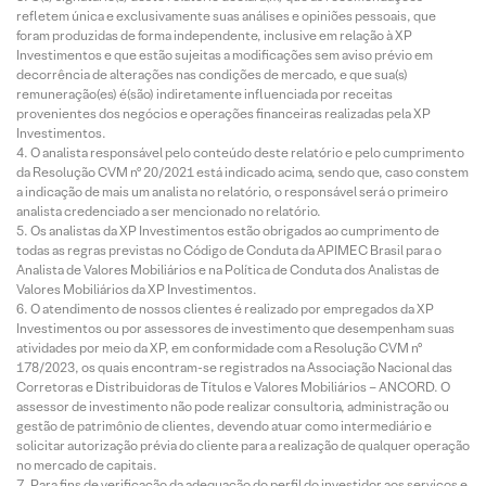
refletem única e exclusivamente suas análises e opiniões pessoais, que
foram produzidas de forma independente, inclusive em relação à XP
Investimentos e que estão sujeitas a modificações sem aviso prévio em
decorrência de alterações nas condições de mercado, e que sua(s)
remuneração(es) é(são) indiretamente influenciada por receitas
provenientes dos negócios e operações financeiras realizadas pela XP
Investimentos.
O analista responsável pelo conteúdo deste relatório e pelo cumprimento
da Resolução CVM nº 20/2021 está indicado acima, sendo que, caso constem
a indicação de mais um analista no relatório, o responsável será o primeiro
analista credenciado a ser mencionado no relatório.
Os analistas da XP Investimentos estão obrigados ao cumprimento de
todas as regras previstas no Código de Conduta da APIMEC Brasil para o
Analista de Valores Mobiliários e na Política de Conduta dos Analistas de
Valores Mobiliários da XP Investimentos.
O atendimento de nossos clientes é realizado por empregados da XP
Investimentos ou por assessores de investimento que desempenham suas
atividades por meio da XP, em conformidade com a Resolução CVM nº
178/2023, os quais encontram-se registrados na Associação Nacional das
Corretoras e Distribuidoras de Títulos e Valores Mobiliários – ANCORD. O
assessor de investimento não pode realizar consultoria, administração ou
gestão de patrimônio de clientes, devendo atuar como intermediário e
solicitar autorização prévia do cliente para a realização de qualquer operação
no mercado de capitais.
Para fins de verificação da adequação do perfil do investidor aos serviços e