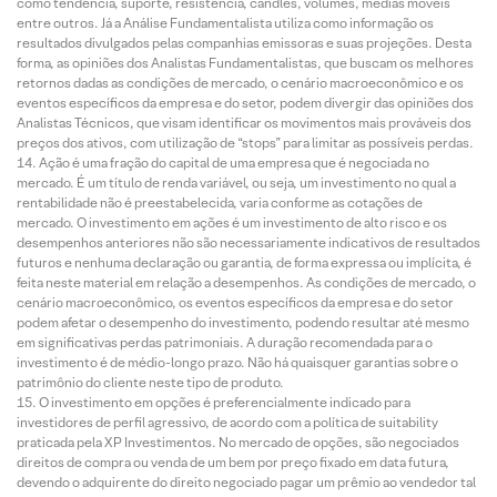
como tendência, suporte, resistência, candles, volumes, médias móveis
entre outros. Já a Análise Fundamentalista utiliza como informação os
resultados divulgados pelas companhias emissoras e suas projeções. Desta
forma, as opiniões dos Analistas Fundamentalistas, que buscam os melhores
retornos dadas as condições de mercado, o cenário macroeconômico e os
eventos específicos da empresa e do setor, podem divergir das opiniões dos
Analistas Técnicos, que visam identificar os movimentos mais prováveis dos
preços dos ativos, com utilização de “stops” para limitar as possíveis perdas.
Ação é uma fração do capital de uma empresa que é negociada no
mercado. É um título de renda variável, ou seja, um investimento no qual a
rentabilidade não é preestabelecida, varia conforme as cotações de
mercado. O investimento em ações é um investimento de alto risco e os
desempenhos anteriores não são necessariamente indicativos de resultados
futuros e nenhuma declaração ou garantia, de forma expressa ou implícita, é
feita neste material em relação a desempenhos. As condições de mercado, o
cenário macroeconômico, os eventos específicos da empresa e do setor
podem afetar o desempenho do investimento, podendo resultar até mesmo
em significativas perdas patrimoniais. A duração recomendada para o
investimento é de médio-longo prazo. Não há quaisquer garantias sobre o
patrimônio do cliente neste tipo de produto.
O investimento em opções é preferencialmente indicado para
investidores de perfil agressivo, de acordo com a política de suitability
praticada pela XP Investimentos. No mercado de opções, são negociados
direitos de compra ou venda de um bem por preço fixado em data futura,
devendo o adquirente do direito negociado pagar um prêmio ao vendedor tal