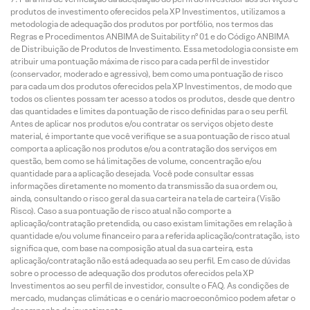
produtos de investimento oferecidos pela XP Investimentos, utilizamos a
metodologia de adequação dos produtos por portfólio, nos termos das
Regras e Procedimentos ANBIMA de Suitability nº 01 e do Código ANBIMA
de Distribuição de Produtos de Investimento. Essa metodologia consiste em
atribuir uma pontuação máxima de risco para cada perfil de investidor
(conservador, moderado e agressivo), bem como uma pontuação de risco
para cada um dos produtos oferecidos pela XP Investimentos, de modo que
todos os clientes possam ter acesso a todos os produtos, desde que dentro
das quantidades e limites da pontuação de risco definidas para o seu perfil.
Antes de aplicar nos produtos e/ou contratar os serviços objeto deste
material, é importante que você verifique se a sua pontuação de risco atual
comporta a aplicação nos produtos e/ou a contratação dos serviços em
questão, bem como se há limitações de volume, concentração e/ou
quantidade para a aplicação desejada. Você pode consultar essas
informações diretamente no momento da transmissão da sua ordem ou,
ainda, consultando o risco geral da sua carteira na tela de carteira (Visão
Risco). Caso a sua pontuação de risco atual não comporte a
aplicação/contratação pretendida, ou caso existam limitações em relação à
quantidade e/ou volume financeiro para a referida aplicação/contratação, isto
significa que, com base na composição atual da sua carteira, esta
aplicação/contratação não está adequada ao seu perfil. Em caso de dúvidas
sobre o processo de adequação dos produtos oferecidos pela XP
Investimentos ao seu perfil de investidor, consulte o FAQ. As condições de
mercado, mudanças climáticas e o cenário macroeconômico podem afetar o