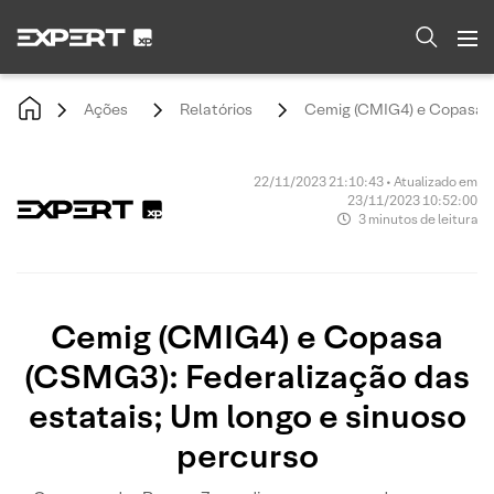
Ações
Relatórios
Cemig (CMIG4) e Copasa (C
22/11/2023 21:10:43 • Atualizado em
23/11/2023 10:52:00
3 minutos de leitura
Cemig (CMIG4) e Copasa
(CSMG3): Federalização das
estatais; Um longo e sinuoso
percurso