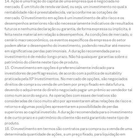
Ação é uma fração do capital de uma empresa que é negociada no
mercado. É um título de renda variável, ou seja, um investimento no qual a
rentabilidade não é preestabelecida, varia conforme as cotações de
mercado. O investimento em ações é um investimento de alto risco e os
desempenhos anteriores não são necessariamente indicativos de resultados
futuros e nenhuma declaração ou garantia, de forma expressa ou implícita, é
feita neste material em relação a desempenhos. As condições de mercado, o
cenário macroeconômico, os eventos específicos da empresa e do setor
podem afetar o desempenho do investimento, podendo resultar até mesmo
em significativas perdas patrimoniais. A duração recomendada para o
investimento é de médio-longo prazo. Não há quaisquer garantias sobre o
patrimônio do cliente neste tipo de produto.
O investimento em opções é preferencialmente indicado para
investidores de perfil agressivo, de acordo com a política de suitability
praticada pela XP Investimentos. No mercado de opções, são negociados
direitos de compra ou venda de um bem por preço fixado em data futura,
devendo o adquirente do direito negociado pagar um prêmio ao vendedor tal
como num acordo seguro. As operações com esses derivativos são
consideradas de risco muito alto por apresentarem altas relações de risco e
retorno e algumas posições apresentarem a possibilidade de perdas
superiores ao capital investido. A duração recomendada para o investimento
é de curto prazo e o patrimônio do cliente não está garantido neste tipo de
produto.
O investimento em termos são contratos para compra ou a venda de uma
determinada quantidade de ações, a um preço fixado, para liquidação em