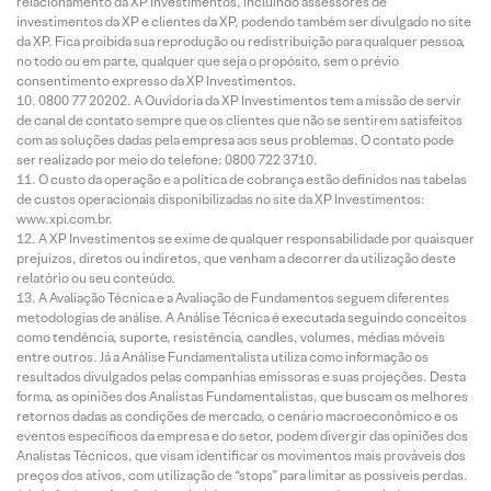
relacionamento da XP Investimentos, incluindo assessores de
investimentos da XP e clientes da XP, podendo também ser divulgado no site
da XP. Fica proibida sua reprodução ou redistribuição para qualquer pessoa,
no todo ou em parte, qualquer que seja o propósito, sem o prévio
consentimento expresso da XP Investimentos.
0800 77 20202. A Ouvidoria da XP Investimentos tem a missão de servir
de canal de contato sempre que os clientes que não se sentirem satisfeitos
com as soluções dadas pela empresa aos seus problemas. O contato pode
ser realizado por meio do telefone: 0800 722 3710.
O custo da operação e a política de cobrança estão definidos nas tabelas
de custos operacionais disponibilizadas no site da XP Investimentos:
www.xpi.com.br.
A XP Investimentos se exime de qualquer responsabilidade por quaisquer
prejuízos, diretos ou indiretos, que venham a decorrer da utilização deste
relatório ou seu conteúdo.
A Avaliação Técnica e a Avaliação de Fundamentos seguem diferentes
metodologias de análise. A Análise Técnica é executada seguindo conceitos
como tendência, suporte, resistência, candles, volumes, médias móveis
entre outros. Já a Análise Fundamentalista utiliza como informação os
resultados divulgados pelas companhias emissoras e suas projeções. Desta
forma, as opiniões dos Analistas Fundamentalistas, que buscam os melhores
retornos dadas as condições de mercado, o cenário macroeconômico e os
eventos específicos da empresa e do setor, podem divergir das opiniões dos
Analistas Técnicos, que visam identificar os movimentos mais prováveis dos
preços dos ativos, com utilização de “stops” para limitar as possíveis perdas.