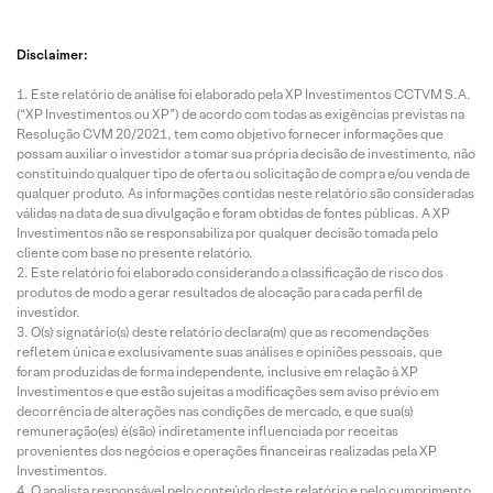
Disclaimer:
Este relatório de análise foi elaborado pela XP Investimentos CCTVM S.A.
(“XP Investimentos ou XP”) de acordo com todas as exigências previstas na
Resolução CVM 20/2021, tem como objetivo fornecer informações que
possam auxiliar o investidor a tomar sua própria decisão de investimento, não
constituindo qualquer tipo de oferta ou solicitação de compra e/ou venda de
qualquer produto. As informações contidas neste relatório são consideradas
válidas na data de sua divulgação e foram obtidas de fontes públicas. A XP
Investimentos não se responsabiliza por qualquer decisão tomada pelo
cliente com base no presente relatório.
Este relatório foi elaborado considerando a classificação de risco dos
produtos de modo a gerar resultados de alocação para cada perfil de
investidor.
O(s) signatário(s) deste relatório declara(m) que as recomendações
refletem única e exclusivamente suas análises e opiniões pessoais, que
foram produzidas de forma independente, inclusive em relação à XP
Investimentos e que estão sujeitas a modificações sem aviso prévio em
decorrência de alterações nas condições de mercado, e que sua(s)
remuneração(es) é(são) indiretamente influenciada por receitas
provenientes dos negócios e operações financeiras realizadas pela XP
Investimentos.
O analista responsável pelo conteúdo deste relatório e pelo cumprimento