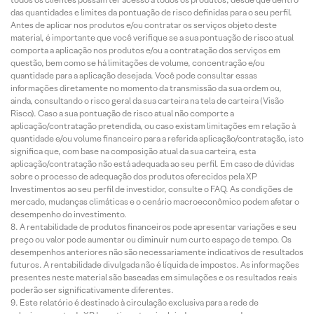
das quantidades e limites da pontuação de risco definidas para o seu perfil.
Antes de aplicar nos produtos e/ou contratar os serviços objeto deste
material, é importante que você verifique se a sua pontuação de risco atual
comporta a aplicação nos produtos e/ou a contratação dos serviços em
questão, bem como se há limitações de volume, concentração e/ou
quantidade para a aplicação desejada. Você pode consultar essas
informações diretamente no momento da transmissão da sua ordem ou,
ainda, consultando o risco geral da sua carteira na tela de carteira (Visão
Risco). Caso a sua pontuação de risco atual não comporte a
aplicação/contratação pretendida, ou caso existam limitações em relação à
quantidade e/ou volume financeiro para a referida aplicação/contratação, isto
significa que, com base na composição atual da sua carteira, esta
aplicação/contratação não está adequada ao seu perfil. Em caso de dúvidas
sobre o processo de adequação dos produtos oferecidos pela XP
Investimentos ao seu perfil de investidor, consulte o FAQ. As condições de
mercado, mudanças climáticas e o cenário macroeconômico podem afetar o
desempenho do investimento.
A rentabilidade de produtos financeiros pode apresentar variações e seu
preço ou valor pode aumentar ou diminuir num curto espaço de tempo. Os
desempenhos anteriores não são necessariamente indicativos de resultados
futuros. A rentabilidade divulgada não é líquida de impostos. As informações
presentes neste material são baseadas em simulações e os resultados reais
poderão ser significativamente diferentes.
Este relatório é destinado à circulação exclusiva para a rede de