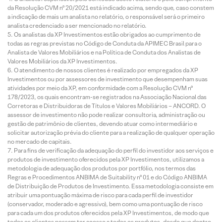
da Resolução CVM nº 20/2021 está indicado acima, sendo que, caso constem
a indicação de mais um analista no relatório, o responsável será o primeiro
analista credenciado a ser mencionado no relatório.
Os analistas da XP Investimentos estão obrigados ao cumprimento de
todas as regras previstas no Código de Conduta da APIMEC Brasil para o
Analista de Valores Mobiliários e na Política de Conduta dos Analistas de
Valores Mobiliários da XP Investimentos.
O atendimento de nossos clientes é realizado por empregados da XP
Investimentos ou por assessores de investimento que desempenham suas
atividades por meio da XP, em conformidade com a Resolução CVM nº
178/2023, os quais encontram-se registrados na Associação Nacional das
Corretoras e Distribuidoras de Títulos e Valores Mobiliários – ANCORD. O
assessor de investimento não pode realizar consultoria, administração ou
gestão de patrimônio de clientes, devendo atuar como intermediário e
solicitar autorização prévia do cliente para a realização de qualquer operação
no mercado de capitais.
Para fins de verificação da adequação do perfil do investidor aos serviços e
produtos de investimento oferecidos pela XP Investimentos, utilizamos a
metodologia de adequação dos produtos por portfólio, nos termos das
Regras e Procedimentos ANBIMA de Suitability nº 01 e do Código ANBIMA
de Distribuição de Produtos de Investimento. Essa metodologia consiste em
atribuir uma pontuação máxima de risco para cada perfil de investidor
(conservador, moderado e agressivo), bem como uma pontuação de risco
para cada um dos produtos oferecidos pela XP Investimentos, de modo que
todos os clientes possam ter acesso a todos os produtos, desde que dentro