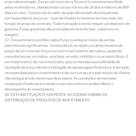
prazo determinado. O prazo do contrato a Termo é livremente escolhido
pelos investidores, obedecendo o prazo mínimo de 16 dias e máximo de 999
dias corridos. O preço será o valor da ação adicionado de uma parcela
correspondente aos juros – que são fixados livremente em mercado, em
função do prazo do contrato. Toda transação a termo requer um depósito de
garantia. Essas garantias são prestadas em duas formas: cobertura ou
margem.
O investimento em Mercados Futuros embute riscos de perdas
patrimoniais significativos. Commodity é um objeto ou determinante de
preço de um contrato futuro ou outro instrumento derivativo, podendo
consubstanciar um índice, uma taxa, um valor mobiliário ou produto físico. É
um investimento de risco muito alto, que contempla a possibilidade de
oscilação de preço devido à utilização de alavancagem financeira. A duração
recomendada para o investimento é de curto prazo e o patrimônio do cliente
não está garantido neste tipo de produto. As condições de mercado,
mudanças climáticas e o cenário macroeconômico podem afetar o
desempenho do investimento.
ESTA INSTITUIÇÃO É ADERENTE AO CÓDIGO ANBIMA DE
DISTRIBUIÇÃO DE PRODUTOS DE INVESTIMENTO.