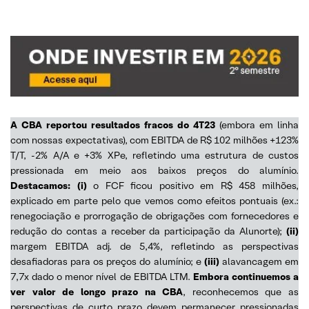
A CBA reportou resultados fracos do 4T23
(embora em linha
com nossas expectativas), com EBITDA de R$ 102 milhões +123%
T/T, -2% A/A e +3% XPe, refletindo uma estrutura de custos
pressionada em meio aos baixos preços do alumínio.
Destacamos: (i)
o FCF ficou positivo em R$ 458 milhões,
explicado em parte pelo que vemos como efeitos pontuais (ex.:
renegociação e prorrogação de obrigações com fornecedores e
redução do contas a receber da participação da Alunorte);
(ii)
margem EBITDA adj. de 5,4%, refletindo as perspectivas
desafiadoras para os preços do alumínio; e
(iii)
alavancagem em
7,7x dado o menor nível de EBITDA LTM.
Embora continuemos a
ver valor de longo prazo na CBA
, reconhecemos que as
perspectivas de curto prazo devem permanecer pressionadas