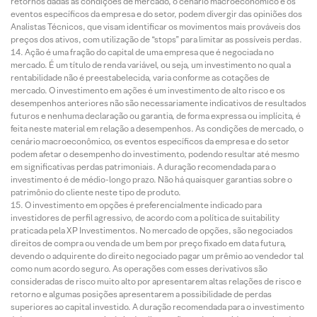
retornos dadas as condições de mercado, o cenário macroeconômico e os
eventos específicos da empresa e do setor, podem divergir das opiniões dos
Analistas Técnicos, que visam identificar os movimentos mais prováveis dos
preços dos ativos, com utilização de “stops” para limitar as possíveis perdas.
Ação é uma fração do capital de uma empresa que é negociada no
mercado. É um título de renda variável, ou seja, um investimento no qual a
rentabilidade não é preestabelecida, varia conforme as cotações de
mercado. O investimento em ações é um investimento de alto risco e os
desempenhos anteriores não são necessariamente indicativos de resultados
futuros e nenhuma declaração ou garantia, de forma expressa ou implícita, é
feita neste material em relação a desempenhos. As condições de mercado, o
cenário macroeconômico, os eventos específicos da empresa e do setor
podem afetar o desempenho do investimento, podendo resultar até mesmo
em significativas perdas patrimoniais. A duração recomendada para o
investimento é de médio-longo prazo. Não há quaisquer garantias sobre o
patrimônio do cliente neste tipo de produto.
O investimento em opções é preferencialmente indicado para
investidores de perfil agressivo, de acordo com a política de suitability
praticada pela XP Investimentos. No mercado de opções, são negociados
direitos de compra ou venda de um bem por preço fixado em data futura,
devendo o adquirente do direito negociado pagar um prêmio ao vendedor tal
como num acordo seguro. As operações com esses derivativos são
consideradas de risco muito alto por apresentarem altas relações de risco e
retorno e algumas posições apresentarem a possibilidade de perdas
superiores ao capital investido. A duração recomendada para o investimento