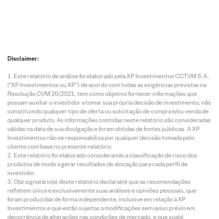
Disclaimer:
Este relatório de análise foi elaborado pela XP Investimentos CCTVM S.A.
(“XP Investimentos ou XP”) de acordo com todas as exigências previstas na
Resolução CVM 20/2021, tem como objetivo fornecer informações que
possam auxiliar o investidor a tomar sua própria decisão de investimento, não
constituindo qualquer tipo de oferta ou solicitação de compra e/ou venda de
qualquer produto. As informações contidas neste relatório são consideradas
válidas na data de sua divulgação e foram obtidas de fontes públicas. A XP
Investimentos não se responsabiliza por qualquer decisão tomada pelo
cliente com base no presente relatório.
Este relatório foi elaborado considerando a classificação de risco dos
produtos de modo a gerar resultados de alocação para cada perfil de
investidor.
O(s) signatário(s) deste relatório declara(m) que as recomendações
refletem única e exclusivamente suas análises e opiniões pessoais, que
foram produzidas de forma independente, inclusive em relação à XP
Investimentos e que estão sujeitas a modificações sem aviso prévio em
decorrência de alterações nas condições de mercado, e que sua(s)