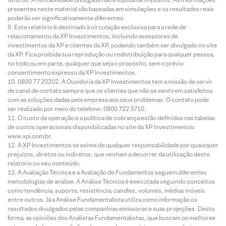
presentes neste material são baseadas em simulações e os resultados reais
poderão ser significativamente diferentes.
Este relatório é destinado à circulação exclusiva para a rede de
relacionamento da XP Investimentos, incluindo assessores de
investimentos da XP e clientes da XP, podendo também ser divulgado no site
da XP. Fica proibida sua reprodução ou redistribuição para qualquer pessoa,
no todo ou em parte, qualquer que seja o propósito, sem o prévio
consentimento expresso da XP Investimentos.
0800 77 20202. A Ouvidoria da XP Investimentos tem a missão de servir
de canal de contato sempre que os clientes que não se sentirem satisfeitos
com as soluções dadas pela empresa aos seus problemas. O contato pode
ser realizado por meio do telefone: 0800 722 3710.
O custo da operação e a política de cobrança estão definidos nas tabelas
de custos operacionais disponibilizadas no site da XP Investimentos:
www.xpi.com.br.
A XP Investimentos se exime de qualquer responsabilidade por quaisquer
prejuízos, diretos ou indiretos, que venham a decorrer da utilização deste
relatório ou seu conteúdo.
A Avaliação Técnica e a Avaliação de Fundamentos seguem diferentes
metodologias de análise. A Análise Técnica é executada seguindo conceitos
como tendência, suporte, resistência, candles, volumes, médias móveis
entre outros. Já a Análise Fundamentalista utiliza como informação os
resultados divulgados pelas companhias emissoras e suas projeções. Desta
forma, as opiniões dos Analistas Fundamentalistas, que buscam os melhores