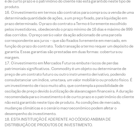
é de curto prazo e o patrimônio do cliente não está garantido neste tipo de
produto.
O investimento em termos são contratos para compra ou a venda de uma
determinada quantidade de ações, a um preço fixado, para liquidação em
prazo determinado. O prazo do contrato a Termo é livremente escolhido
pelos investidores, obedecendo o prazo mínimo de 16 dias e máximo de 999
dias corridos. O preço será o valor da ação adicionado de uma parcela
correspondente aos juros – que são fixados livremente em mercado, em
função do prazo do contrato. Toda transação a termo requer um depósito de
garantia. Essas garantias são prestadas em duas formas: cobertura ou
margem.
O investimento em Mercados Futuros embute riscos de perdas
patrimoniais significativos. Commodity é um objeto ou determinante de
preço de um contrato futuro ou outro instrumento derivativo, podendo
consubstanciar um índice, uma taxa, um valor mobiliário ou produto físico. É
um investimento de risco muito alto, que contempla a possibilidade de
oscilação de preço devido à utilização de alavancagem financeira. A duração
recomendada para o investimento é de curto prazo e o patrimônio do cliente
não está garantido neste tipo de produto. As condições de mercado,
mudanças climáticas e o cenário macroeconômico podem afetar o
desempenho do investimento.
ESTA INSTITUIÇÃO É ADERENTE AO CÓDIGO ANBIMA DE
DISTRIBUIÇÃO DE PRODUTOS DE INVESTIMENTO.