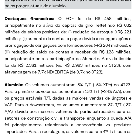
pelos preços atuais do alumínio.
Destaques financeiros:
O FCF foi de R$ 458 milhões,
principalmente no alívio do capital de giro, refletindo R$ 632
milhões de efeitos positivos de: (i) redução de estoque (+R$ 221
milhões); (ii) aumento do contas a pagar devido a renegociações e
prorrogação de obrigações com fornecedores (+R$ 204 milhões); e
(iii) redução do saldo de contas a receber de R$ 123 milhões,
principalmente com a participação da Alunorte. A dívida líquida
foi de R$ 2.361 milhões (vs. R$ 2.983 milhões no 3T23), com
alavancagem de 7,7x ND/EBITDA (de 9,7x no 3T23).
Alumínio:
Os volumes aumentaram 8% T/T (+5% XPe) no 4T23.
Para o primário, os volumes aumentaram 15% T/T (+24% A/A), com
os preços estáveis T/T, dadas as maiores vendas de lingotes e
VAP. Para o downstream, os volumes aumentaram 3% T/T (-3%
A/A), devido aos maiores volumes de perfis extrudados para os
setores de construção civil e transporte, enquanto a queda A/A
foi principalmente relacionada à concorrência vs. produtos
importados. Para a reciclagem, os volumes caíram 4% T/T, com os