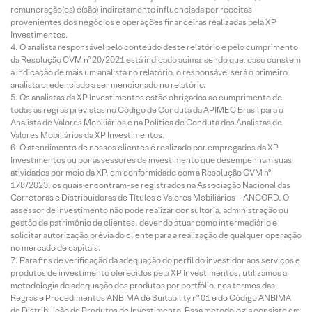
remuneração(es) é(são) indiretamente influenciada por receitas
provenientes dos negócios e operações financeiras realizadas pela XP
Investimentos.
O analista responsável pelo conteúdo deste relatório e pelo cumprimento
da Resolução CVM nº 20/2021 está indicado acima, sendo que, caso constem
a indicação de mais um analista no relatório, o responsável será o primeiro
analista credenciado a ser mencionado no relatório.
Os analistas da XP Investimentos estão obrigados ao cumprimento de
todas as regras previstas no Código de Conduta da APIMEC Brasil para o
Analista de Valores Mobiliários e na Política de Conduta dos Analistas de
Valores Mobiliários da XP Investimentos.
O atendimento de nossos clientes é realizado por empregados da XP
Investimentos ou por assessores de investimento que desempenham suas
atividades por meio da XP, em conformidade com a Resolução CVM nº
178/2023, os quais encontram-se registrados na Associação Nacional das
Corretoras e Distribuidoras de Títulos e Valores Mobiliários – ANCORD. O
assessor de investimento não pode realizar consultoria, administração ou
gestão de patrimônio de clientes, devendo atuar como intermediário e
solicitar autorização prévia do cliente para a realização de qualquer operação
no mercado de capitais.
Para fins de verificação da adequação do perfil do investidor aos serviços e
produtos de investimento oferecidos pela XP Investimentos, utilizamos a
metodologia de adequação dos produtos por portfólio, nos termos das
Regras e Procedimentos ANBIMA de Suitability nº 01 e do Código ANBIMA
de Distribuição de Produtos de Investimento. Essa metodologia consiste em