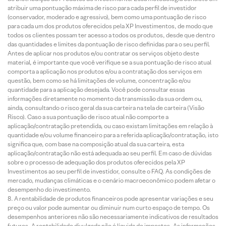
atribuir uma pontuação máxima de risco para cada perfil de investidor
(conservador, moderado e agressivo), bem como uma pontuação de risco
para cada um dos produtos oferecidos pela XP Investimentos, de modo que
todos os clientes possam ter acesso a todos os produtos, desde que dentro
das quantidades e limites da pontuação de risco definidas para o seu perfil.
Antes de aplicar nos produtos e/ou contratar os serviços objeto deste
material, é importante que você verifique se a sua pontuação de risco atual
comporta a aplicação nos produtos e/ou a contratação dos serviços em
questão, bem como se há limitações de volume, concentração e/ou
quantidade para a aplicação desejada. Você pode consultar essas
informações diretamente no momento da transmissão da sua ordem ou,
ainda, consultando o risco geral da sua carteira na tela de carteira (Visão
Risco). Caso a sua pontuação de risco atual não comporte a
aplicação/contratação pretendida, ou caso existam limitações em relação à
quantidade e/ou volume financeiro para a referida aplicação/contratação, isto
significa que, com base na composição atual da sua carteira, esta
aplicação/contratação não está adequada ao seu perfil. Em caso de dúvidas
sobre o processo de adequação dos produtos oferecidos pela XP
Investimentos ao seu perfil de investidor, consulte o FAQ. As condições de
mercado, mudanças climáticas e o cenário macroeconômico podem afetar o
desempenho do investimento.
A rentabilidade de produtos financeiros pode apresentar variações e seu
preço ou valor pode aumentar ou diminuir num curto espaço de tempo. Os
desempenhos anteriores não são necessariamente indicativos de resultados
futuros. A rentabilidade divulgada não é líquida de impostos. As informações