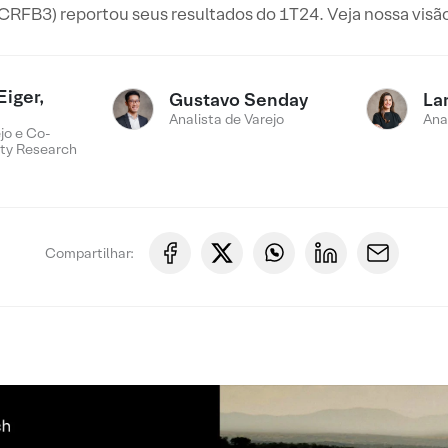
CRFB3) reportou seus resultados do 1T24. Veja nossa visão
Eiger,
Gustavo Senday
La
Analista de Varejo
Ana
jo e Co-
ty Research
Compartilhar: