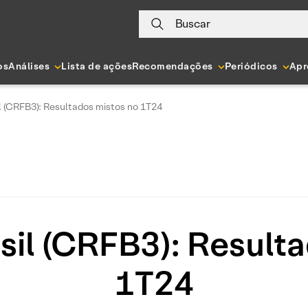
Buscar
os
Análises
Lista de ações
Recomendações
Periódicos
Apr
l (CRFB3): Resultados mistos no 1T24
sil (CRFB3): Result
1T24