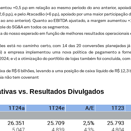
tou +0,5 p.p em relação ao mesmo período do ano anterior, apoiada 
6 p.p.), e pelo Atacadão (+6 p.p.), apoiado por uma maior participaç
o ao ano anterior). Quanto ao EBITDA ajustado, a margem aumentou +1
role do SG&A em todos os segmentos.
acima do nosso esperado em função de melhores resultados operacionais
sões está no caminho certo, com 14 das 20 conversões planejadas já 
 iii) a empresa implementou uma nova política de pagamento a forn
024; e v) a otimização do portfólio de lojas também foi concluída, co
aixa de R$ 6 bilhões, levando a uma posição de caixa líquido de R$ 12,
hia não tem covenant
tivas vs. Resultados Divulgados