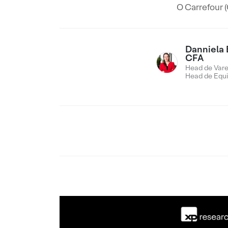
O Carrefour (
Danniela 
CFA
Head de Vare
Head de Equi