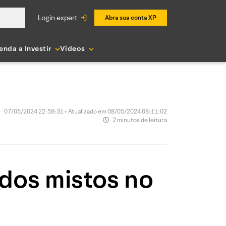
login expert
Abra sua conta XP
enda a Investir
Vídeos
07/05/2024 22:59:31 • Atualizado em 08/05/2024 08:11:02
2 minutos de leitura
ados mistos no