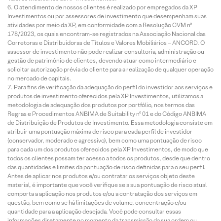
O atendimento de nossos clientes é realizado por empregados da XP
Investimentos ou por assessores de investimento que desempenham suas
atividades por meio da XP, em conformidade com a Resolução CVM nº
178/2023, os quais encontram-se registrados na Associação Nacional das
Corretoras e Distribuidoras de Títulos e Valores Mobiliários – ANCORD. O
assessor de investimento não pode realizar consultoria, administração ou
gestão de patrimônio de clientes, devendo atuar como intermediário e
solicitar autorização prévia do cliente para a realização de qualquer operação
no mercado de capitais.
Para fins de verificação da adequação do perfil do investidor aos serviços e
produtos de investimento oferecidos pela XP Investimentos, utilizamos a
metodologia de adequação dos produtos por portfólio, nos termos das
Regras e Procedimentos ANBIMA de Suitability nº 01 e do Código ANBIMA
de Distribuição de Produtos de Investimento. Essa metodologia consiste em
atribuir uma pontuação máxima de risco para cada perfil de investidor
(conservador, moderado e agressivo), bem como uma pontuação de risco
para cada um dos produtos oferecidos pela XP Investimentos, de modo que
todos os clientes possam ter acesso a todos os produtos, desde que dentro
das quantidades e limites da pontuação de risco definidas para o seu perfil.
Antes de aplicar nos produtos e/ou contratar os serviços objeto deste
material, é importante que você verifique se a sua pontuação de risco atual
comporta a aplicação nos produtos e/ou a contratação dos serviços em
questão, bem como se há limitações de volume, concentração e/ou
quantidade para a aplicação desejada. Você pode consultar essas
informações diretamente no momento da transmissão da sua ordem ou,