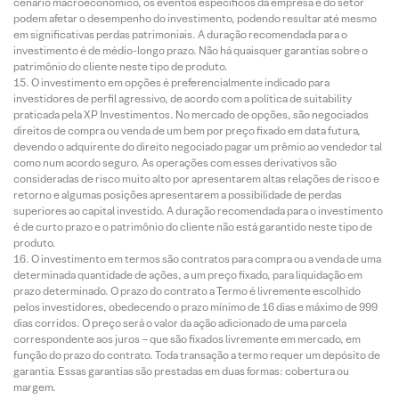
cenário macroeconômico, os eventos específicos da empresa e do setor
podem afetar o desempenho do investimento, podendo resultar até mesmo
em significativas perdas patrimoniais. A duração recomendada para o
investimento é de médio-longo prazo. Não há quaisquer garantias sobre o
patrimônio do cliente neste tipo de produto.
O investimento em opções é preferencialmente indicado para
investidores de perfil agressivo, de acordo com a política de suitability
praticada pela XP Investimentos. No mercado de opções, são negociados
direitos de compra ou venda de um bem por preço fixado em data futura,
devendo o adquirente do direito negociado pagar um prêmio ao vendedor tal
como num acordo seguro. As operações com esses derivativos são
consideradas de risco muito alto por apresentarem altas relações de risco e
retorno e algumas posições apresentarem a possibilidade de perdas
superiores ao capital investido. A duração recomendada para o investimento
é de curto prazo e o patrimônio do cliente não está garantido neste tipo de
produto.
O investimento em termos são contratos para compra ou a venda de uma
determinada quantidade de ações, a um preço fixado, para liquidação em
prazo determinado. O prazo do contrato a Termo é livremente escolhido
pelos investidores, obedecendo o prazo mínimo de 16 dias e máximo de 999
dias corridos. O preço será o valor da ação adicionado de uma parcela
correspondente aos juros – que são fixados livremente em mercado, em
função do prazo do contrato. Toda transação a termo requer um depósito de
garantia. Essas garantias são prestadas em duas formas: cobertura ou
margem.