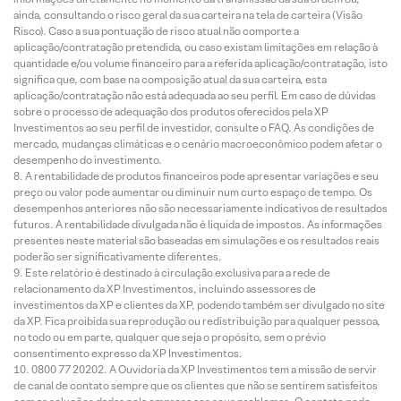
ainda, consultando o risco geral da sua carteira na tela de carteira (Visão
Risco). Caso a sua pontuação de risco atual não comporte a
aplicação/contratação pretendida, ou caso existam limitações em relação à
quantidade e/ou volume financeiro para a referida aplicação/contratação, isto
significa que, com base na composição atual da sua carteira, esta
aplicação/contratação não está adequada ao seu perfil. Em caso de dúvidas
sobre o processo de adequação dos produtos oferecidos pela XP
Investimentos ao seu perfil de investidor, consulte o FAQ. As condições de
mercado, mudanças climáticas e o cenário macroeconômico podem afetar o
desempenho do investimento.
A rentabilidade de produtos financeiros pode apresentar variações e seu
preço ou valor pode aumentar ou diminuir num curto espaço de tempo. Os
desempenhos anteriores não são necessariamente indicativos de resultados
futuros. A rentabilidade divulgada não é líquida de impostos. As informações
presentes neste material são baseadas em simulações e os resultados reais
poderão ser significativamente diferentes.
Este relatório é destinado à circulação exclusiva para a rede de
relacionamento da XP Investimentos, incluindo assessores de
investimentos da XP e clientes da XP, podendo também ser divulgado no site
da XP. Fica proibida sua reprodução ou redistribuição para qualquer pessoa,
no todo ou em parte, qualquer que seja o propósito, sem o prévio
consentimento expresso da XP Investimentos.
0800 77 20202. A Ouvidoria da XP Investimentos tem a missão de servir
de canal de contato sempre que os clientes que não se sentirem satisfeitos