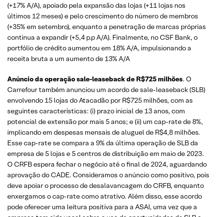
(+17% A/A), apoiado pela expansão das lojas (+11 lojas nos
últimos 12 meses) e pelo crescimento do número de membros
(+35% em setembro), enquanto a penetração de marcas próprias
continua a expandir (+5,4 p.p A/A). Finalmente, no CSF Bank, o
portfólio de crédito aumentou em 18% A/A, impulsionando a
receita bruta a um aumento de 13% A/A
Anúncio da operação sale-leaseback de R$725 milhões
. O
Carrefour também anunciou um acordo de sale-leaseback (SLB)
envolvendo 15 lojas do Atacadão por R$725 milhões, com as
seguintes características: (i) prazo inicial de 13 anos, com
potencial de extensão por mais 5 anos; e (ii) um cap-rate de 8%,
implicando em despesas mensais de aluguel de R$4,8 milhões.
Esse cap-rate se compara a 9% da última operação de SLB da
empresa de 5 lojas e 5 centros de distribuição em maio de 2023.
O CRFB espera fechar o negócio até o final de 2024, aguardando
aprovação do CADE. Consideramos o anúncio como positivo, pois
deve apoiar o processo de desalavancagem do CRFB, enquanto
enxergamos o cap-rate como atrativo. Além disso, esse acordo
pode oferecer uma leitura positiva para a ASAI, uma vez que a