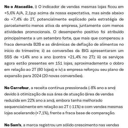
No o Atacadão
, i) O indicador de vendas mesmas lojas ficou em
+5,6% A/A, 2,1p.p acima da nossa expectativa, mas ainda abaixo
do +7,4% do 2T, potencialmente explicado pela estratégia de
parcelamento menos ativa da empresa, juntamente com menos
atividades promocionais. O desempenho positivo foi atribuído
principalmente a um setembro forte, que mais que compensou a
fraca demanda B2B e as dinâmicas de deflação de alimentos no
início do trimestre; ii) as conversões da BIG apresentaram um
SSS de +14% ano a ano (contra +21,4% no 2T); iii) os serviços
agora estão presentes em 151 lojas, aproximadamente o dobro
em relação ao 2T (80 lojas); e iv) a empresa reforçou seu plano de
expansão para 2024 (20 novas conversões).
No Carrefour
, a receita continua pressionada (-8% ano a ano)
devido à otimização de sua área de atuação (área de vendas
reduzida em 22% ano a ano), embora tenha melhorado
sequencialmente em relação ao 2T (-11%) e com vendas mesmas
lojas acelerando (+7,1%), frente a fraca base de comparação.
No Sam’s
, a marca registrou um sólido crescimento nas vendas