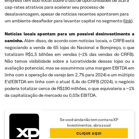
empresa tem sido vocal sobre o uso de oportunidades de SLB a
cap-rates atrativos para acelerar seu processo de
desalavancagem, apesar de notícias recentes apontarem para
um ambiente desafiador para levantar capital no segmento (
link
).
Notícias locais apontam para um possível desinvestimento a
caminho.
Além disso, de acordo com notícias locais, o CRFB está
negociando a venda de 65 lojas do Nacional e Bompreço, o que
totalizam R$1,5 bilhões em vendas (~1% das vendas do CRFB).
Não temos visibilidade sobre a lucratividade dessas lojas ou a
avaliação potencial, mas se assumirmos uma margem EBITDA em
linha com a operação de varejo (em 2,7% para 2024) e um múltiplo
EV/EBITDA em linha com o atual 6,4x do CRFB (2024), o negócio
poderia totalizar cerca de R$190 milhões, o que equivaleria a ~1%
da capitalização de mercado ou 0,03x EBITDA.
Se você ainda não tem conta na XP
Investimentos, abra a sua!
CLIQUE AQUI