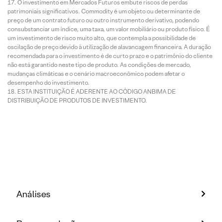
O investimento em Mercados Futuros embute riscos de perdas
patrimoniais significativos. Commodity é um objeto ou determinante de
preço de um contrato futuro ou outro instrumento derivativo, podendo
consubstanciar um índice, uma taxa, um valor mobiliário ou produto físico. É
um investimento de risco muito alto, que contempla a possibilidade de
oscilação de preço devido à utilização de alavancagem financeira. A duração
recomendada para o investimento é de curto prazo e o patrimônio do cliente
não está garantido neste tipo de produto. As condições de mercado,
mudanças climáticas e o cenário macroeconômico podem afetar o
desempenho do investimento.
ESTA INSTITUIÇÃO É ADERENTE AO CÓDIGO ANBIMA DE
DISTRIBUIÇÃO DE PRODUTOS DE INVESTIMENTO.
Análises