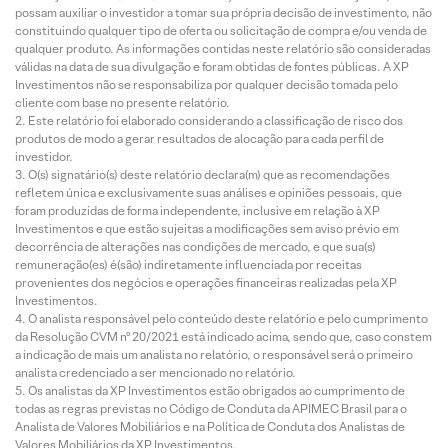
possam auxiliar o investidor a tomar sua própria decisão de investimento, não
constituindo qualquer tipo de oferta ou solicitação de compra e/ou venda de
qualquer produto. As informações contidas neste relatório são consideradas
válidas na data de sua divulgação e foram obtidas de fontes públicas. A XP
Investimentos não se responsabiliza por qualquer decisão tomada pelo
cliente com base no presente relatório.
Este relatório foi elaborado considerando a classificação de risco dos
produtos de modo a gerar resultados de alocação para cada perfil de
investidor.
O(s) signatário(s) deste relatório declara(m) que as recomendações
refletem única e exclusivamente suas análises e opiniões pessoais, que
foram produzidas de forma independente, inclusive em relação à XP
Investimentos e que estão sujeitas a modificações sem aviso prévio em
decorrência de alterações nas condições de mercado, e que sua(s)
remuneração(es) é(são) indiretamente influenciada por receitas
provenientes dos negócios e operações financeiras realizadas pela XP
Investimentos.
O analista responsável pelo conteúdo deste relatório e pelo cumprimento
da Resolução CVM nº 20/2021 está indicado acima, sendo que, caso constem
a indicação de mais um analista no relatório, o responsável será o primeiro
analista credenciado a ser mencionado no relatório.
Os analistas da XP Investimentos estão obrigados ao cumprimento de
todas as regras previstas no Código de Conduta da APIMEC Brasil para o
Analista de Valores Mobiliários e na Política de Conduta dos Analistas de
Valores Mobiliários da XP Investimentos.