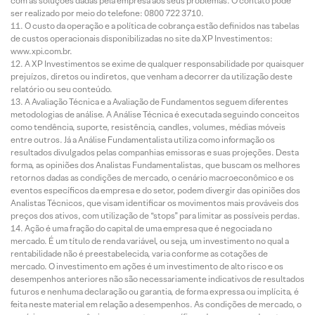
com as soluções dadas pela empresa aos seus problemas. O contato pode
ser realizado por meio do telefone: 0800 722 3710.
O custo da operação e a política de cobrança estão definidos nas tabelas
de custos operacionais disponibilizadas no site da XP Investimentos:
www.xpi.com.br.
A XP Investimentos se exime de qualquer responsabilidade por quaisquer
prejuízos, diretos ou indiretos, que venham a decorrer da utilização deste
relatório ou seu conteúdo.
A Avaliação Técnica e a Avaliação de Fundamentos seguem diferentes
metodologias de análise. A Análise Técnica é executada seguindo conceitos
como tendência, suporte, resistência, candles, volumes, médias móveis
entre outros. Já a Análise Fundamentalista utiliza como informação os
resultados divulgados pelas companhias emissoras e suas projeções. Desta
forma, as opiniões dos Analistas Fundamentalistas, que buscam os melhores
retornos dadas as condições de mercado, o cenário macroeconômico e os
eventos específicos da empresa e do setor, podem divergir das opiniões dos
Analistas Técnicos, que visam identificar os movimentos mais prováveis dos
preços dos ativos, com utilização de “stops” para limitar as possíveis perdas.
Ação é uma fração do capital de uma empresa que é negociada no
mercado. É um título de renda variável, ou seja, um investimento no qual a
rentabilidade não é preestabelecida, varia conforme as cotações de
mercado. O investimento em ações é um investimento de alto risco e os
desempenhos anteriores não são necessariamente indicativos de resultados
futuros e nenhuma declaração ou garantia, de forma expressa ou implícita, é
feita neste material em relação a desempenhos. As condições de mercado, o