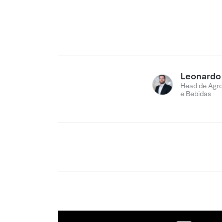
Leonardo
Head de Agro
e Bebidas