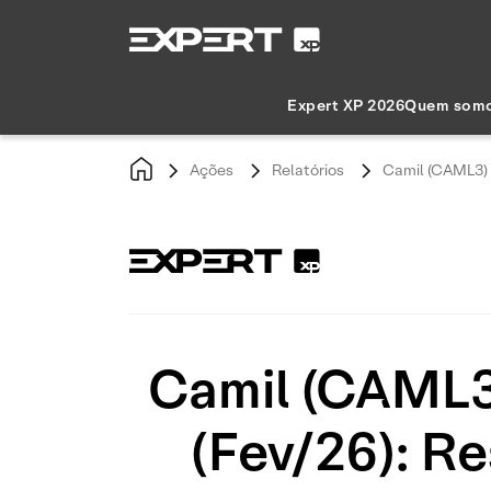
Expert XP 2026
Quem som
Ações
Relatórios
Camil (CAML3) |
Camil (CAML3)
(Fev/26): R