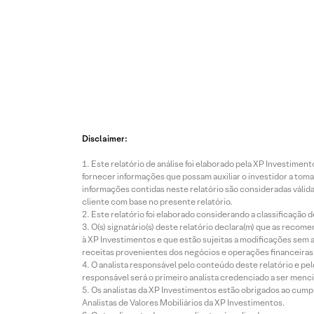
Disclaimer:
Este relatório de análise foi elaborado pela XP Investim
fornecer informações que possam auxiliar o investidor a toma
informações contidas neste relatório são consideradas válida
cliente com base no presente relatório.
Este relatório foi elaborado considerando a classificação d
O(s) signatário(s) deste relatório declara(m) que as reco
à XP Investimentos e que estão sujeitas a modificações sem 
receitas provenientes dos negócios e operações financeiras 
O analista responsável pelo conteúdo deste relatório e pe
responsável será o primeiro analista credenciado a ser menci
Os analistas da XP Investimentos estão obrigados ao cumpr
Analistas de Valores Mobiliários da XP Investimentos.