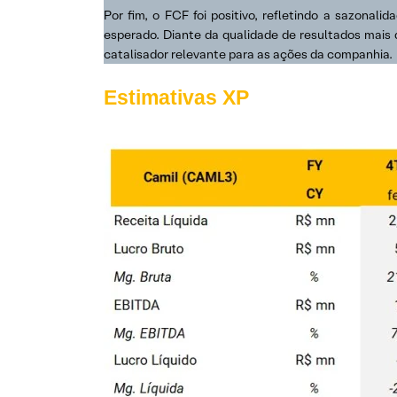
Por fim, o FCF foi positivo, refletindo a sazona
esperado. Diante da qualidade de resultados mais
catalisador relevante para as ações da companhia.
Estimativas XP