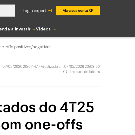
login expert
Abra sua conta XP
enda a Investir
Vídeos
e-offs positivos/negativos
07/05/2026 20:07:47 • Atualizado em 07/05/2026 20:08:50
1 minuto de leitura
ltados do 4T25
com one-offs