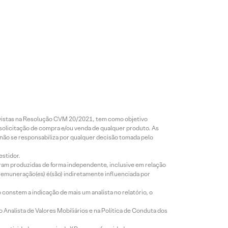
revistas na Resolução CVM 20/2021, tem como objetivo
 solicitação de compra e/ou venda de qualquer produto. As
 não se responsabiliza por qualquer decisão tomada pelo
estidor.
foram produzidas de forma independente, inclusive em relação
 remuneração(es) é(são) indiretamente influenciada por
constem a indicação de mais um analista no relatório, o
Analista de Valores Mobiliários e na Política de Conduta dos