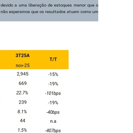
bi devido a uma liberação de estoques menor que o
te, não esperamos que os resultados atuem como um