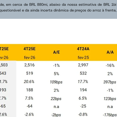
lidade, em cerca de BRL 880mi, abaixo da nossa estimativa de BRL 1
 questionável e da ainda incerta dinâmica de preços do arroz à fren