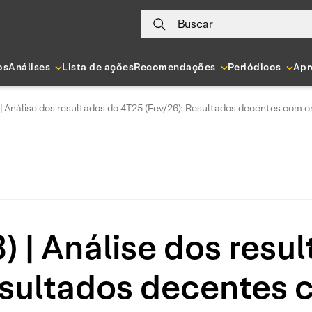
Buscar
os
Análises
Lista de ações
Recomendações
Periódicos
Apr
 Análise dos resultados do 4T25 (Fev/26): Resultados decentes com on
 | Análise dos resu
esultados decentes 