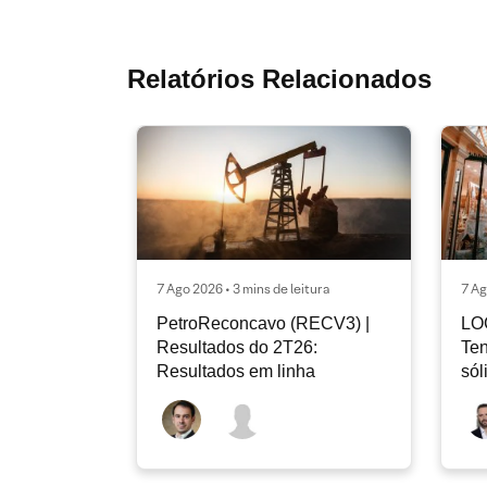
Relatórios Relacionados
7 Ago 2026 • 3 mins de leitura
7 Ag
PetroReconcavo (RECV3) |
LO
Resultados do 2T26:
Ten
Resultados em linha
sól
rec