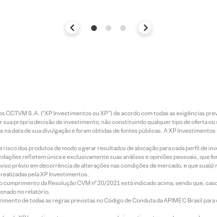
entos CCTVM S.A. (“XP Investimentos ou XP”) de acordo com todas as exigências p
r sua própria decisão de investimento, não constituindo qualquer tipo de oferta ou
s na data de sua divulgação e foram obtidas de fontes públicas. A XP Investimentos
e risco dos produtos de modo a gerar resultados de alocação para cada perfil de inv
mendações refletem única e exclusivamente suas análises e opiniões pessoais, que 
aviso prévio em decorrência de alterações nas condições de mercado, e que sua(s)
realizadas pela XP Investimentos.
lo cumprimento da Resolução CVM nº 20/2021 está indicado acima, sendo que, caso 
onado no relatório.
imento de todas as regras previstas no Código de Conduta da APIMEC Brasil para o 