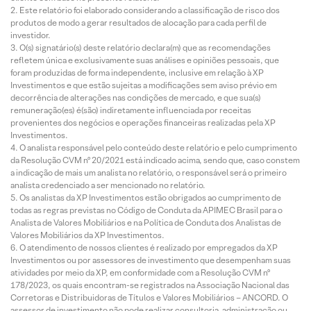
Este relatório foi elaborado considerando a classificação de risco dos
produtos de modo a gerar resultados de alocação para cada perfil de
investidor.
O(s) signatário(s) deste relatório declara(m) que as recomendações
refletem única e exclusivamente suas análises e opiniões pessoais, que
foram produzidas de forma independente, inclusive em relação à XP
Investimentos e que estão sujeitas a modificações sem aviso prévio em
decorrência de alterações nas condições de mercado, e que sua(s)
remuneração(es) é(são) indiretamente influenciada por receitas
provenientes dos negócios e operações financeiras realizadas pela XP
Investimentos.
O analista responsável pelo conteúdo deste relatório e pelo cumprimento
da Resolução CVM nº 20/2021 está indicado acima, sendo que, caso constem
a indicação de mais um analista no relatório, o responsável será o primeiro
analista credenciado a ser mencionado no relatório.
Os analistas da XP Investimentos estão obrigados ao cumprimento de
todas as regras previstas no Código de Conduta da APIMEC Brasil para o
Analista de Valores Mobiliários e na Política de Conduta dos Analistas de
Valores Mobiliários da XP Investimentos.
O atendimento de nossos clientes é realizado por empregados da XP
Investimentos ou por assessores de investimento que desempenham suas
atividades por meio da XP, em conformidade com a Resolução CVM nº
178/2023, os quais encontram-se registrados na Associação Nacional das
Corretoras e Distribuidoras de Títulos e Valores Mobiliários – ANCORD. O
assessor de investimento não pode realizar consultoria, administração ou