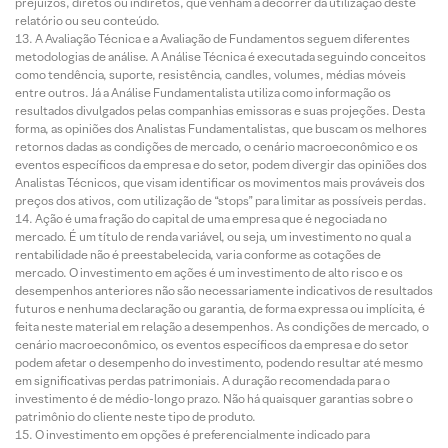
prejuízos, diretos ou indiretos, que venham a decorrer da utilização deste
relatório ou seu conteúdo.
A Avaliação Técnica e a Avaliação de Fundamentos seguem diferentes
metodologias de análise. A Análise Técnica é executada seguindo conceitos
como tendência, suporte, resistência, candles, volumes, médias móveis
entre outros. Já a Análise Fundamentalista utiliza como informação os
resultados divulgados pelas companhias emissoras e suas projeções. Desta
forma, as opiniões dos Analistas Fundamentalistas, que buscam os melhores
retornos dadas as condições de mercado, o cenário macroeconômico e os
eventos específicos da empresa e do setor, podem divergir das opiniões dos
Analistas Técnicos, que visam identificar os movimentos mais prováveis dos
preços dos ativos, com utilização de “stops” para limitar as possíveis perdas.
Ação é uma fração do capital de uma empresa que é negociada no
mercado. É um título de renda variável, ou seja, um investimento no qual a
rentabilidade não é preestabelecida, varia conforme as cotações de
mercado. O investimento em ações é um investimento de alto risco e os
desempenhos anteriores não são necessariamente indicativos de resultados
futuros e nenhuma declaração ou garantia, de forma expressa ou implícita, é
feita neste material em relação a desempenhos. As condições de mercado, o
cenário macroeconômico, os eventos específicos da empresa e do setor
podem afetar o desempenho do investimento, podendo resultar até mesmo
em significativas perdas patrimoniais. A duração recomendada para o
investimento é de médio-longo prazo. Não há quaisquer garantias sobre o
patrimônio do cliente neste tipo de produto.
O investimento em opções é preferencialmente indicado para