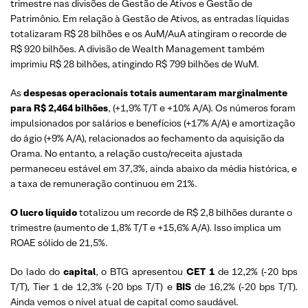
trimestre nas divisões de Gestão de Ativos e Gestão de
Patrimônio. Em relação à Gestão de Ativos, as entradas líquidas
totalizaram R$ 28 bilhões e os AuM/AuA atingiram o recorde de
R$ 920 bilhões. A divisão de Wealth Management também
imprimiu R$ 28 bilhões, atingindo R$ 799 bilhões de WuM.
As
despesas operacionais totais aumentaram marginalmente
para R$ 2,464 bilhões
, (+1,9% T/T e +10% A/A). Os números foram
impulsionados por salários e benefícios (+17% A/A) e amortização
do ágio (+9% A/A), relacionados ao fechamento da aquisição da
Orama. No entanto, a relação custo/receita ajustada
permaneceu estável em 37,3%, ainda abaixo da média histórica, e
a taxa de remuneração continuou em 21%.
O lucro líquido
totalizou um recorde de R$ 2,8 bilhões durante o
trimestre (aumento de 1,8% T/T e +15,6% A/A). Isso implica um
ROAE sólido de 21,5%.
Do lado do
capital
, o BTG apresentou
CET 1
de 12,2% (-20 bps
T/T), Tier 1 de 12,3% (-20 bps T/T) e
BIS
de 16,2% (-20 bps T/T).
Ainda vemos o nível atual de capital como saudável.