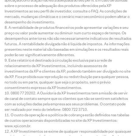
aplicação/contratação não está adequada ao seu perfil. Em caso de dúvidas
sobre o processo de adequação dos produtos oferecidos pela XP
Investimentos ao seu perfil de investidor, consulte o FAQ. As condições de
mercado, mudanças climáticas e o cenário macroeconômico podem afetar o
desempenho do investimento.
A rentabilidade de produtos financeiros pode apresentar variações e seu
preço ou valor pode aumentar ou diminuir num curto espaço de tempo. Os
desempenhos anteriores não são necessariamente indicativos de resultados
futuros. A rentabilidade divulgada não é líquida de impostos. As informações
presentes neste material são baseadas em simulações e os resultados reais
poderão ser significativamente diferentes.
Este relatório é destinado à circulação exclusiva para a rede de
relacionamento da XP Investimentos, incluindo assessores de
investimentos da XP e clientes da XP, podendo também ser divulgado no site
da XP. Fica proibida sua reprodução ou redistribuição para qualquer pessoa,
no todo ou em parte, qualquer que seja o propósito, sem o prévio
consentimento expresso da XP Investimentos.
0800 77 20202. A Ouvidoria da XP Investimentos tem a missão de servir
de canal de contato sempre que os clientes que não se sentirem satisfeitos
com as soluções dadas pela empresa aos seus problemas. O contato pode
ser realizado por meio do telefone: 0800 722 3710.
O custo da operação e a política de cobrança estão definidos nas tabelas
de custos operacionais disponibilizadas no site da XP Investimentos:
www.xpi.com.br.
A XP Investimentos se exime de qualquer responsabilidade por quaisquer