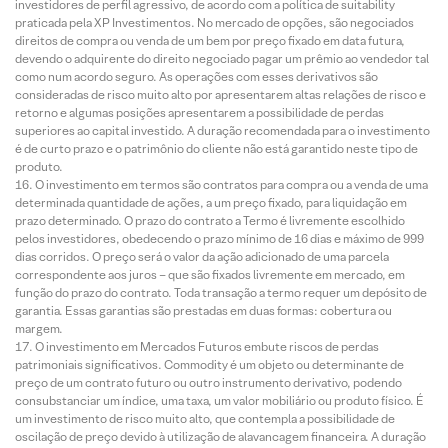
investidores de perfil agressivo, de acordo com a política de suitability
praticada pela XP Investimentos. No mercado de opções, são negociados
direitos de compra ou venda de um bem por preço fixado em data futura,
devendo o adquirente do direito negociado pagar um prêmio ao vendedor tal
como num acordo seguro. As operações com esses derivativos são
consideradas de risco muito alto por apresentarem altas relações de risco e
retorno e algumas posições apresentarem a possibilidade de perdas
superiores ao capital investido. A duração recomendada para o investimento
é de curto prazo e o patrimônio do cliente não está garantido neste tipo de
produto.
O investimento em termos são contratos para compra ou a venda de uma
determinada quantidade de ações, a um preço fixado, para liquidação em
prazo determinado. O prazo do contrato a Termo é livremente escolhido
pelos investidores, obedecendo o prazo mínimo de 16 dias e máximo de 999
dias corridos. O preço será o valor da ação adicionado de uma parcela
correspondente aos juros – que são fixados livremente em mercado, em
função do prazo do contrato. Toda transação a termo requer um depósito de
garantia. Essas garantias são prestadas em duas formas: cobertura ou
margem.
O investimento em Mercados Futuros embute riscos de perdas
patrimoniais significativos. Commodity é um objeto ou determinante de
preço de um contrato futuro ou outro instrumento derivativo, podendo
consubstanciar um índice, uma taxa, um valor mobiliário ou produto físico. É
um investimento de risco muito alto, que contempla a possibilidade de
oscilação de preço devido à utilização de alavancagem financeira. A duração