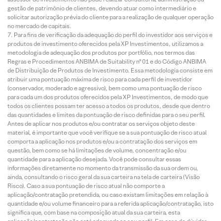
gestão de patrimônio de clientes, devendo atuar como intermediário e
solicitar autorização prévia do cliente para a realização de qualquer operação
no mercado de capitais.
Para fins de verificação da adequação do perfil do investidor aos serviços e
produtos de investimento oferecidos pela XP Investimentos, utilizamos a
metodologia de adequação dos produtos por portfólio, nos termos das
Regras e Procedimentos ANBIMA de Suitability nº 01 e do Código ANBIMA
de Distribuição de Produtos de Investimento. Essa metodologia consiste em
atribuir uma pontuação máxima de risco para cada perfil de investidor
(conservador, moderado e agressivo), bem como uma pontuação de risco
para cada um dos produtos oferecidos pela XP Investimentos, de modo que
todos os clientes possam ter acesso a todos os produtos, desde que dentro
das quantidades e limites da pontuação de risco definidas para o seu perfil.
Antes de aplicar nos produtos e/ou contratar os serviços objeto deste
material, é importante que você verifique se a sua pontuação de risco atual
comporta a aplicação nos produtos e/ou a contratação dos serviços em
questão, bem como se há limitações de volume, concentração e/ou
quantidade para a aplicação desejada. Você pode consultar essas
informações diretamente no momento da transmissão da sua ordem ou,
ainda, consultando o risco geral da sua carteira na tela de carteira (Visão
Risco). Caso a sua pontuação de risco atual não comporte a
aplicação/contratação pretendida, ou caso existam limitações em relação à
quantidade e/ou volume financeiro para a referida aplicação/contratação, isto
significa que, com base na composição atual da sua carteira, esta