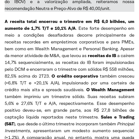
do IBOV) e a valorização ampliada, reiteramos nossa
recomendação Neutra e Preço-Alvo de R$ 40,00/unit.
A receita total encerrou o trimestre em R$ 6,0 bilhões, um
aumento de 1,7% T/T e 10,1% A/A
. Este forte desempenho em
meio a condições desafiadoras decorre principalmente de
receitas recordes em empréstimos corporativos e para PMEs,
bem como em Wealth Management e Personal Banking. Apesar
da menor atividade de M&A, que levou as
receitas do IB
a caírem
14,7% sequencialmente, as receitas do IB foram impulsionadas
pelo DCM e encerraram o trimestre com sólidos R$ 558 milhões,
82,5% acima do 2T23.
O crédito corporativo
também cresceu
(+6,8% T/T e +20,1% A/A), impulsionado por uma carteira de
crédito mais alta e spreads saudáveis.
O Wealth Management
também imprimiu um trimestre sólido. Suas receitas subiram
5,6% e 27,6% T/T e A/A, respectivamente. Esse desempenho
positivo deveu-se, em grande parte, aos R$ 27,8 bilhões de
captação líquida reportados neste trimestre.
Sales e Trading
(S&T
), que desde o último trimestre incorporam também
Principal
Investments
, apresentaram um modesto aumento sequencial
(+1,2%). A comparação anual, no entanto, mostra uma queda