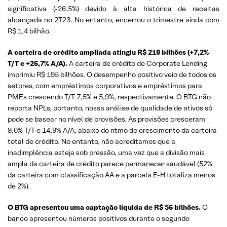
significativa (-26,5%) devido à alta histórica de receitas
alcançada no 2T23. No entanto, encerrou o trimestre ainda com
R$ 1,4 bilhão.
A carteira de crédito ampliada atingiu R$ 218 bilhões (+7,2%
T/T e +26,7% A/A).
A carteira de crédito de Corporate Lending
imprimiu R$ 195 bilhões. O desempenho positivo veio de todos os
setores, com empréstimos corporativos e empréstimos para
PMEs crescendo T/T 7,5% e 5,9%, respectivamente. O BTG não
reporta NPLs, portanto, nossa análise de qualidade de ativos só
pode se basear no nível de provisões. As provisões cresceram
9,0% T/T e 14,9% A/A, abaixo do ritmo de crescimento da carteira
total de crédito. No entanto, não acreditamos que a
inadimplência esteja sob pressão, uma vez que a divisão mais
ampla da carteira de crédito parece permanecer saudável (52%
da carteira com classificação AA e a parcela E-H totaliza menos
de 2%).
O BTG apresentou uma captação líquida de R$ 56 bilhões.
O
banco apresentou números positivos durante o segundo