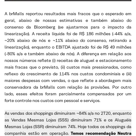
A brMalls reportou resultados mais fracos que o esperado em
geral, abaixo de nossas estimativas e também abaixo do
consenso da Bloomberg (se ajustarmos para o impacto da
linearização). A receita líquida foi de R$ 186 milhões (-44% a/a,
~20% abaixo de nós e ~11% abaixo do consenso, retirando a
linearização), enquanto o EBITDA ajustado foi de R$ 49 milhões
(-80% a/a e também abaixo de nós). A diferença em relação aos
nossos números reflete (i) receitas de aluguel e estacionamento
mais fracas que o previsto, (ii) custos mais pressionados, como
reflexo do crescimento de 114% nos custos condominiais e (iii)
maiores despesas com vendas, o que reflete a abordagem mais
conservadora da brMalls com relação às provisões. Por outro
lado, esses efeitos foram parcialmente compensados ​​por um
forte controle nos custos com pessoal e serviços.
As vendas dos shoppings diminuíram ~84% a/a no 2T20, enquanto
as Vendas Mesmas Lojas (SSS) diminuíram 71% e os Aluguéis
Mesmas Lojas (SSR) diminuíram 74%. Hoje todos os shoppings da
companhia estão em operação.
Temos recomendação Neutra