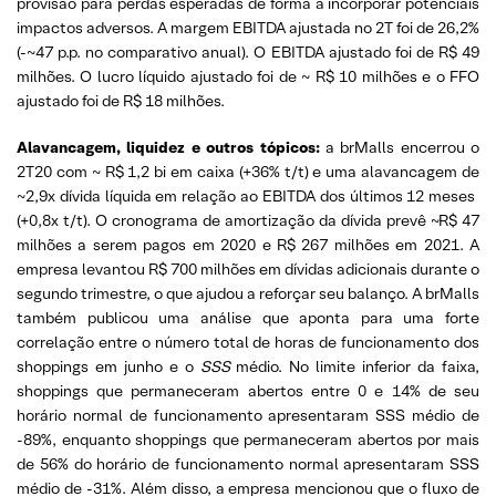
provisão para perdas esperadas de forma a incorporar potenciais
impactos adversos. A margem EBITDA ajustada no 2T foi de 26,2%
(-~47 p.p. no comparativo anual). O EBITDA ajustado foi de R$ 49
milhões. O lucro líquido ajustado foi de ~ R$ 10 milhões e o FFO
ajustado foi de R$ 18 milhões.
Alavancagem, liquidez e outros tópicos:
a brMalls encerrou o
2T20 com ~ R$ 1,2 bi em caixa (+36% t/t) e uma alavancagem de
~2,9x dívida líquida em relação ao EBITDA dos últimos 12 meses ​​
(+0,8x t/t). O cronograma de amortização da dívida prevê ~R$ 47
milhões a serem pagos em 2020 e R$ 267 milhões em 2021. A
empresa levantou R$ 700 milhões em dívidas adicionais durante o
segundo trimestre, o que ajudou a reforçar seu balanço. A brMalls
também publicou uma análise que aponta para uma forte
correlação entre o número total de horas de funcionamento dos
shoppings em junho e o
SSS
médio. No limite inferior da faixa,
shoppings que permaneceram abertos entre 0 e 14% de seu
horário normal de funcionamento apresentaram SSS médio de
-89%, enquanto shoppings que permaneceram abertos por mais
de 56% do horário de funcionamento normal apresentaram SSS
médio de -31%. Além disso, a empresa mencionou que o fluxo de