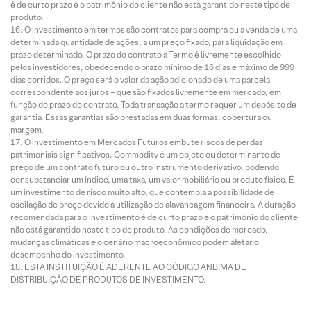
é de curto prazo e o patrimônio do cliente não está garantido neste tipo de
produto.
O investimento em termos são contratos para compra ou a venda de uma
determinada quantidade de ações, a um preço fixado, para liquidação em
prazo determinado. O prazo do contrato a Termo é livremente escolhido
pelos investidores, obedecendo o prazo mínimo de 16 dias e máximo de 999
dias corridos. O preço será o valor da ação adicionado de uma parcela
correspondente aos juros – que são fixados livremente em mercado, em
função do prazo do contrato. Toda transação a termo requer um depósito de
garantia. Essas garantias são prestadas em duas formas: cobertura ou
margem.
O investimento em Mercados Futuros embute riscos de perdas
patrimoniais significativos. Commodity é um objeto ou determinante de
preço de um contrato futuro ou outro instrumento derivativo, podendo
consubstanciar um índice, uma taxa, um valor mobiliário ou produto físico. É
um investimento de risco muito alto, que contempla a possibilidade de
oscilação de preço devido à utilização de alavancagem financeira. A duração
recomendada para o investimento é de curto prazo e o patrimônio do cliente
não está garantido neste tipo de produto. As condições de mercado,
mudanças climáticas e o cenário macroeconômico podem afetar o
desempenho do investimento.
ESTA INSTITUIÇÃO É ADERENTE AO CÓDIGO ANBIMA DE
DISTRIBUIÇÃO DE PRODUTOS DE INVESTIMENTO.