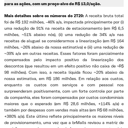
para as ações, com um preço-alvo de R$ 13,0/ação.
Mais detalhes sobre os números do 2T20:
A receita bruta total
foi de R$ 192 milhões, -46% a/a, impactada principalmente por (i)
uma redução de 91% na receita de estacionamento (em R$ 6,5
milhões, ~51% abaixo nós), (ii) uma redução de 34% a/a nas
receitas de aluguel se considerarmos a linearização (em R$ 164
milhões, ~26% abaixo da nossa estimativa) e (iii) uma redução de
~39% a/a em outras receitas. Esses fatores foram parcialmente
compensados ​​pelo impacto positivo da linearização dos
descontos (que resultou em um efeito positivo não caixa de ~R$
98 milhões). Com isso, a receita líquida ficou ~20% abaixo da
nossa estimativa, em R$ 186 milhões. Em relação aos custos,
enquanto os custos com serviços e com pessoal nos
surpreenderam positivamente, com um forte controle por parte
da companhia, eles foram compensados ​​por custos condominiais
maiores que o esperado (em R$ 28,6 milhões, +114% a/a) e
também por despesas com vendas mais altas (em R$ 68 milhões,
+380% a/a). Este último reflete principalmente os maiores níveis
de provisionamento, uma vez que a brMalls revisou a matriz de