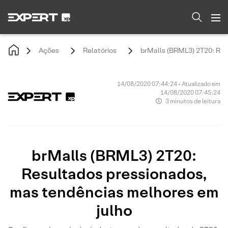
Ações
Relatórios
brMalls (BRML3) 2T20: Res
14/08/2020 07:44:24 • Atualizado em
14/08/2020 07:45:24
3 minutos de leitura
brMalls (BRML3) 2T20:
Resultados pressionados,
mas tendências melhores em
julho