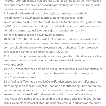
futuros. A rentabilidade divulgada não é líquida de impostos. As informações
presentes neste material são baseadas em simulações e os resultados reais
poderão ser significativamente diferentes.
Este relatório é destinado à circulação exclusiva para a rede de
relacionamento da XP Investimentos, incluindo assessores de
investimentos da XP e clientes da XP, podendo também ser divulgado no site
da XP. Fica proibida sua reprodução ou redistribuição para qualquer pessoa,
no todo ou em parte, qualquer que seja o propósito, sem o prévio
consentimento expresso da XP Investimentos.
0800 77 20202. A Ouvidoria da XP Investimentos tem a missão de servir
de canal de contato sempre que os clientes que não se sentirem satisfeitos
com as soluções dadas pela empresa aos seus problemas. O contato pode
ser realizado por meio do telefone: 0800 722 3710.
O custo da operação e a política de cobrança estão definidos nas tabelas
de custos operacionais disponibilizadas no site da XP Investimentos:
www.xpi.com.br.
A XP Investimentos se exime de qualquer responsabilidade por quaisquer
prejuízos, diretos ou indiretos, que venham a decorrer da utilização deste
relatório ou seu conteúdo.
A Avaliação Técnica e a Avaliação de Fundamentos seguem diferentes
metodologias de análise. A Análise Técnica é executada seguindo conceitos
como tendência, suporte, resistência, candles, volumes, médias móveis
entre outros. Já a Análise Fundamentalista utiliza como informação os
resultados divulgados pelas companhias emissoras e suas projeções. Desta
forma, as opiniões dos Analistas Fundamentalistas, que buscam os melhores