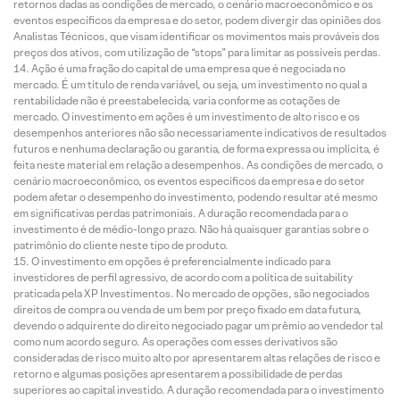
retornos dadas as condições de mercado, o cenário macroeconômico e os
eventos específicos da empresa e do setor, podem divergir das opiniões dos
Analistas Técnicos, que visam identificar os movimentos mais prováveis dos
preços dos ativos, com utilização de “stops” para limitar as possíveis perdas.
Ação é uma fração do capital de uma empresa que é negociada no
mercado. É um título de renda variável, ou seja, um investimento no qual a
rentabilidade não é preestabelecida, varia conforme as cotações de
mercado. O investimento em ações é um investimento de alto risco e os
desempenhos anteriores não são necessariamente indicativos de resultados
futuros e nenhuma declaração ou garantia, de forma expressa ou implícita, é
feita neste material em relação a desempenhos. As condições de mercado, o
cenário macroeconômico, os eventos específicos da empresa e do setor
podem afetar o desempenho do investimento, podendo resultar até mesmo
em significativas perdas patrimoniais. A duração recomendada para o
investimento é de médio-longo prazo. Não há quaisquer garantias sobre o
patrimônio do cliente neste tipo de produto.
O investimento em opções é preferencialmente indicado para
investidores de perfil agressivo, de acordo com a política de suitability
praticada pela XP Investimentos. No mercado de opções, são negociados
direitos de compra ou venda de um bem por preço fixado em data futura,
devendo o adquirente do direito negociado pagar um prêmio ao vendedor tal
como num acordo seguro. As operações com esses derivativos são
consideradas de risco muito alto por apresentarem altas relações de risco e
retorno e algumas posições apresentarem a possibilidade de perdas
superiores ao capital investido. A duração recomendada para o investimento