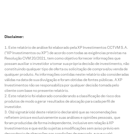
Disclaimer:
Este relatório de análise foi elaborado pela XP Investimentos CCTVM S.A.
(“XP Investimentos ou XP”) de acordo com todas as exigências previstas na
Resolução CVM 20/2021, tem como objetivo fornecer informações que
possam auxiliar o investidor a tomar sua própria decisão de investimento, não
constituindo qualquer tipo de oferta ou solicitação de compra e/ou venda de
qualquer produto. As informações contidas neste relatório são consideradas
válidas na data de sua divulgação e foram obtidas de fontes públicas. A XP
Investimentos não se responsabiliza por qualquer decisão tomada pelo
cliente com base no presente relatório.
Este relatório foi elaborado considerando a classificação de risco dos
produtos de modo a gerar resultados de alocação para cada perfil de
investidor.
O(s) signatário(s) deste relatório declara(m) que as recomendações
refletem única e exclusivamente suas análises e opiniões pessoais, que
foram produzidas de forma independente, inclusive em relação à XP
Investimentos e que estão sujeitas a modificações sem aviso prévio em
decorrência de alterações nas condições de mercado, e que sua(s)