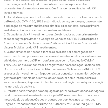
remuneração(es) é(são) indiretamente influenciada por receitas
provenientes dos negócios e operações financeiras realizadas pela XP
Investimentos.
O analista responsável pelo conteúdo deste relatório e pelo cumprimento
da Resolução CVM nº 20/2021 está indicado acima, sendo que, caso constem
a indicação de mais um analista no relatório, o responsável será o primeiro
analista credenciado a ser mencionado no relatório.
Os analistas da XP Investimentos estão obrigados ao cumprimento de
todas as regras previstas no Código de Conduta da APIMEC Brasil para o
Analista de Valores Mobiliários e na Política de Conduta dos Analistas de
Valores Mobiliários da XP Investimentos.
O atendimento de nossos clientes é realizado por empregados da XP
Investimentos ou por assessores de investimento que desempenham suas
atividades por meio da XP, em conformidade com a Resolução CVM nº
178/2023, os quais encontram-se registrados na Associação Nacional das
Corretoras e Distribuidoras de Títulos e Valores Mobiliários – ANCORD. O
assessor de investimento não pode realizar consultoria, administração ou
gestão de patrimônio de clientes, devendo atuar como intermediário e
solicitar autorização prévia do cliente para a realização de qualquer operação
no mercado de capitais.
Para fins de verificação da adequação do perfil do investidor aos serviços e
produtos de investimento oferecidos pela XP Investimentos, utilizamos a
metodologia de adequação dos produtos por portfólio, nos termos das
Regras e Procedimentos ANBIMA de Suitability nº 01 e do Código ANBIMA