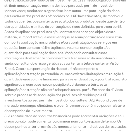
de Distribuição de Produtos de Investimento. Essa metodologia consiste em
atribuir uma pontuação máxima de risco para cada perfil de investidor
(conservador, moderado e agressivo), bem como uma pontuação de risco
para cada um dos produtos oferecidos pela XP Investimentos, de modo que
todos os clientes possam ter acesso a todos os produtos, desde que dentro
das quantidades e limites da pontuação de risco definidas para o seu perfil.
Antes de aplicar nos produtos e/ou contratar os serviços objeto deste
material, é importante que você verifique se a sua pontuação de risco atual
comporta a aplicação nos produtos e/ou a contratação dos serviços em
questão, bem como se há limitações de volume, concentração e/ou
quantidade para a aplicação desejada. Você pode consultar essas
informações diretamente no momento da transmissão da sua ordem ou,
ainda, consultando o risco geral da sua carteira na tela de carteira (Visão
Risco). Caso a sua pontuação de risco atual não comporte a
aplicação/contratação pretendida, ou caso existam limitações em relação à
quantidade e/ou volume financeiro para a referida aplicação/contratação, isto
significa que, com base na composição atual da sua carteira, esta
aplicação/contratação não está adequada ao seu perfil. Em caso de dúvidas
sobre o processo de adequação dos produtos oferecidos pela XP
Investimentos ao seu perfil de investidor, consulte o FAQ. As condições de
mercado, mudanças climáticas e o cenário macroeconômico podem afetar o
desempenho do investimento.
A rentabilidade de produtos financeiros pode apresentar variações e seu
preço ou valor pode aumentar ou diminuir num curto espaço de tempo. Os
desempenhos anteriores não são necessariamente indicativos de resultados