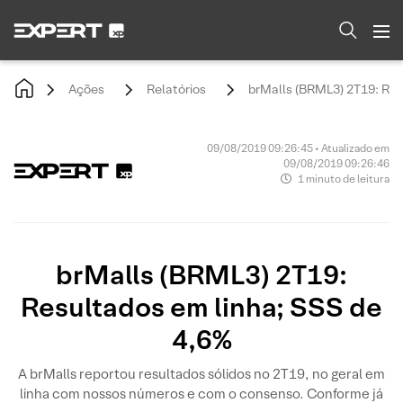
Ações
Relatórios
brMalls (BRML3) 2T19: Res
09/08/2019 09:26:45 • Atualizado em
09/08/2019 09:26:46
1 minuto de leitura
brMalls (BRML3) 2T19:
Resultados em linha; SSS de
4,6%
A brMalls reportou resultados sólidos no 2T19, no geral em
linha com nossos números e com o consenso. Conforme já