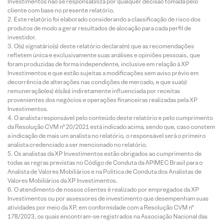
Investimentos não se responsabiliza por qualquer decisão tomada pelo
cliente com base no presente relatório.
Este relatório foi elaborado considerando a classificação de risco dos
produtos de modo a gerar resultados de alocação para cada perfil de
investidor.
O(s) signatário(s) deste relatório declara(m) que as recomendações
refletem única e exclusivamente suas análises e opiniões pessoais, que
foram produzidas de forma independente, inclusive em relação à XP
Investimentos e que estão sujeitas a modificações sem aviso prévio em
decorrência de alterações nas condições de mercado, e que sua(s)
remuneração(es) é(são) indiretamente influenciada por receitas
provenientes dos negócios e operações financeiras realizadas pela XP
Investimentos.
O analista responsável pelo conteúdo deste relatório e pelo cumprimento
da Resolução CVM nº 20/2021 está indicado acima, sendo que, caso constem
a indicação de mais um analista no relatório, o responsável será o primeiro
analista credenciado a ser mencionado no relatório.
Os analistas da XP Investimentos estão obrigados ao cumprimento de
todas as regras previstas no Código de Conduta da APIMEC Brasil para o
Analista de Valores Mobiliários e na Política de Conduta dos Analistas de
Valores Mobiliários da XP Investimentos.
O atendimento de nossos clientes é realizado por empregados da XP
Investimentos ou por assessores de investimento que desempenham suas
atividades por meio da XP, em conformidade com a Resolução CVM nº
178/2023, os quais encontram-se registrados na Associação Nacional das