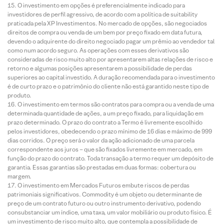
O investimento em opções é preferencialmente indicado para
investidores de perfil agressivo, de acordo com a política de suitability
praticada pela XP Investimentos. No mercado de opções, são negociados
direitos de compra ou venda de um bem por preço fixado em data futura,
devendo o adquirente do direito negociado pagar um prêmio ao vendedor tal
como num acordo seguro. As operações com esses derivativos são
consideradas de risco muito alto por apresentarem altas relações de risco e
retorno e algumas posições apresentarem a possibilidade de perdas
superiores ao capital investido. A duração recomendada para o investimento
é de curto prazo e o patrimônio do cliente não está garantido neste tipo de
produto.
O investimento em termos são contratos para compra ou a venda de uma
determinada quantidade de ações, a um preço fixado, para liquidação em
prazo determinado. O prazo do contrato a Termo é livremente escolhido
pelos investidores, obedecendo o prazo mínimo de 16 dias e máximo de 999
dias corridos. O preço será o valor da ação adicionado de uma parcela
correspondente aos juros – que são fixados livremente em mercado, em
função do prazo do contrato. Toda transação a termo requer um depósito de
garantia. Essas garantias são prestadas em duas formas: cobertura ou
margem.
O investimento em Mercados Futuros embute riscos de perdas
patrimoniais significativos. Commodity é um objeto ou determinante de
preço de um contrato futuro ou outro instrumento derivativo, podendo
consubstanciar um índice, uma taxa, um valor mobiliário ou produto físico. É
um investimento de risco muito alto, que contempla a possibilidade de