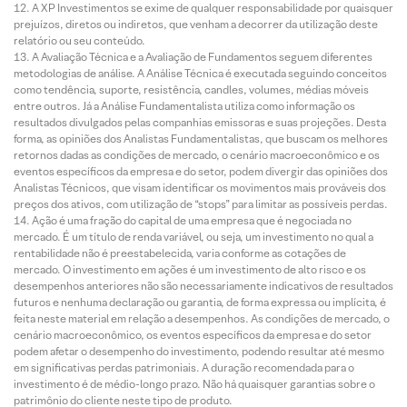
A XP Investimentos se exime de qualquer responsabilidade por quaisquer
prejuízos, diretos ou indiretos, que venham a decorrer da utilização deste
relatório ou seu conteúdo.
A Avaliação Técnica e a Avaliação de Fundamentos seguem diferentes
metodologias de análise. A Análise Técnica é executada seguindo conceitos
como tendência, suporte, resistência, candles, volumes, médias móveis
entre outros. Já a Análise Fundamentalista utiliza como informação os
resultados divulgados pelas companhias emissoras e suas projeções. Desta
forma, as opiniões dos Analistas Fundamentalistas, que buscam os melhores
retornos dadas as condições de mercado, o cenário macroeconômico e os
eventos específicos da empresa e do setor, podem divergir das opiniões dos
Analistas Técnicos, que visam identificar os movimentos mais prováveis dos
preços dos ativos, com utilização de “stops” para limitar as possíveis perdas.
Ação é uma fração do capital de uma empresa que é negociada no
mercado. É um título de renda variável, ou seja, um investimento no qual a
rentabilidade não é preestabelecida, varia conforme as cotações de
mercado. O investimento em ações é um investimento de alto risco e os
desempenhos anteriores não são necessariamente indicativos de resultados
futuros e nenhuma declaração ou garantia, de forma expressa ou implícita, é
feita neste material em relação a desempenhos. As condições de mercado, o
cenário macroeconômico, os eventos específicos da empresa e do setor
podem afetar o desempenho do investimento, podendo resultar até mesmo
em significativas perdas patrimoniais. A duração recomendada para o
investimento é de médio-longo prazo. Não há quaisquer garantias sobre o
patrimônio do cliente neste tipo de produto.