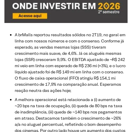
A brMalls reportou resultados sólidos no 2T19, no geral em
linha com nossos números e com o consenso. Conforme já
esperado, as vendas mesmas lojas (SSS) tiveram
crescimento mais suave, de 4,6%. Já os aluguéis mesmas
lojas (SSR) cresceram 9,9%. O EBITDA ajustado de ~R$ 242
mi veio em linha com esperado de R$ 236 mi (+3%), e o lucro
líquido ajustado foi de R$ 149 mi em linha com o consenso.
O fluxo de caixa operacional (FFO) atingiu R$ 154,1 mi
crescimento de 17,9% na comparação anual. Esperamos
reação neutra das ações hoje;
A melhora operacional está relacionada a (i) aumento de
~20 bps na taxa de ocupação, (ii) queda de 80 bps na taxa
de inadimplência, (iii) queda de ~140 bps nos pagamentos
em atraso. Destacamos também o crescimento de ~26%
a/a no aluguel percentual, refletindo o bom desempenho
dos cinemas. Por outro lado houve um aumento dos custos