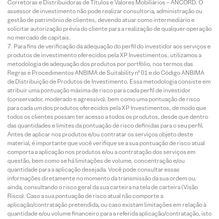
Corretoras e Distribuidoras de Títulos e Valores Mobiliários – ANCORD. O
assessor de investimento não pode realizar consultoria, administração ou
gestão de patrimônio de clientes, devendo atuar como intermediário e
solicitar autorização prévia do cliente para a realização de qualquer operação
no mercado de capitais.
Para fins de verificação da adequação do perfil do investidor aos serviços e
produtos de investimento oferecidos pela XP Investimentos, utilizamos a
metodologia de adequação dos produtos por portfólio, nos termos das
Regras e Procedimentos ANBIMA de Suitability nº 01 e do Código ANBIMA
de Distribuição de Produtos de Investimento. Essa metodologia consiste em
atribuir uma pontuação máxima de risco para cada perfil de investidor
(conservador, moderado e agressivo), bem como uma pontuação de risco
para cada um dos produtos oferecidos pela XP Investimentos, de modo que
todos os clientes possam ter acesso a todos os produtos, desde que dentro
das quantidades e limites da pontuação de risco definidas para o seu perfil.
Antes de aplicar nos produtos e/ou contratar os serviços objeto deste
material, é importante que você verifique se a sua pontuação de risco atual
comporta a aplicação nos produtos e/ou a contratação dos serviços em
questão, bem como se há limitações de volume, concentração e/ou
quantidade para a aplicação desejada. Você pode consultar essas
informações diretamente no momento da transmissão da sua ordem ou,
ainda, consultando o risco geral da sua carteira na tela de carteira (Visão
Risco). Caso a sua pontuação de risco atual não comporte a
aplicação/contratação pretendida, ou caso existam limitações em relação à
quantidade e/ou volume financeiro para a referida aplicação/contratação, isto