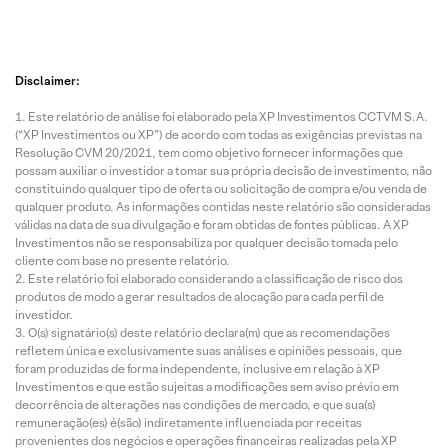
Disclaimer:
Este relatório de análise foi elaborado pela XP Investimentos CCTVM S.A.
(“XP Investimentos ou XP”) de acordo com todas as exigências previstas na
Resolução CVM 20/2021, tem como objetivo fornecer informações que
possam auxiliar o investidor a tomar sua própria decisão de investimento, não
constituindo qualquer tipo de oferta ou solicitação de compra e/ou venda de
qualquer produto. As informações contidas neste relatório são consideradas
válidas na data de sua divulgação e foram obtidas de fontes públicas. A XP
Investimentos não se responsabiliza por qualquer decisão tomada pelo
cliente com base no presente relatório.
Este relatório foi elaborado considerando a classificação de risco dos
produtos de modo a gerar resultados de alocação para cada perfil de
investidor.
O(s) signatário(s) deste relatório declara(m) que as recomendações
refletem única e exclusivamente suas análises e opiniões pessoais, que
foram produzidas de forma independente, inclusive em relação à XP
Investimentos e que estão sujeitas a modificações sem aviso prévio em
decorrência de alterações nas condições de mercado, e que sua(s)
remuneração(es) é(são) indiretamente influenciada por receitas
provenientes dos negócios e operações financeiras realizadas pela XP