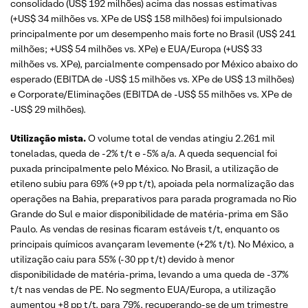
consolidado (US$ 192 milhões) acima das nossas estimativas
(+US$ 34 milhões vs. XPe de US$ 158 milhões) foi impulsionado
principalmente por um desempenho mais forte no Brasil (US$ 241
milhões; +US$ 54 milhões vs. XPe) e EUA/Europa (+US$ 33
milhões vs. XPe), parcialmente compensado por México abaixo do
esperado (EBITDA de -US$ 15 milhões vs. XPe de US$ 13 milhões)
e Corporate/Eliminações (EBITDA de -US$ 55 milhões vs. XPe de
-US$ 29 milhões).
Utilização mista.
O volume total de vendas atingiu 2.261 mil
toneladas, queda de -2% t/t e -5% a/a. A queda sequencial foi
puxada principalmente pelo México. No Brasil, a utilização de
etileno subiu para 69% (+9 pp t/t), apoiada pela normalização das
operações na Bahia, preparativos para parada programada no Rio
Grande do Sul e maior disponibilidade de matéria-prima em São
Paulo. As vendas de resinas ficaram estáveis t/t, enquanto os
principais químicos avançaram levemente (+2% t/t). No México, a
utilização caiu para 55% (-30 pp t/t) devido à menor
disponibilidade de matéria-prima, levando a uma queda de -37%
t/t nas vendas de PE. No segmento EUA/Europa, a utilização
aumentou +8 pp t/t, para 79%, recuperando-se de um trimestre