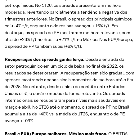
petroquímicos. No 1T26, os spreads apresentaram melhora
moderada, revertendo parcialmente a tendência negativa dos
trimestres anteriores. No Brasil, o spread dos principais químicos
caiu -4% t/t, enquanto o de resinas avançou +16% t/t. Em
destaque, os spreads de PE mostraram melhora relevante, com
alta de +23% t/t no Brasil e +21% t/t no México. Nos EUA/Europa,
o spread de PP também subiu (+6% t/t).
Recuperação dos spreads ganha força.
Desde a entrada do
setor petroquímico em um ciclo de baixa no final de 2022, os
resultados se deterioraram. A recuperação tem sido gradual, com
spreads mostrando apenas sinais modestos de melhora até o fim
de 2025. No entanto, desde o início do conflito entre Estados
Unidos e Irã, o cenário mudou de forma relevante. Os spreads
internacionais se recuperaram para níveis mais saudáveis em
março e abril. No 2T26 até o momento, o spread de PP no Brasil
acumula alta de +40% vs. a média do 1T26, enquanto o de PE
avança +109%.
Brasil e EUA/Europa melhores, México mais fraco.
O EBITDA