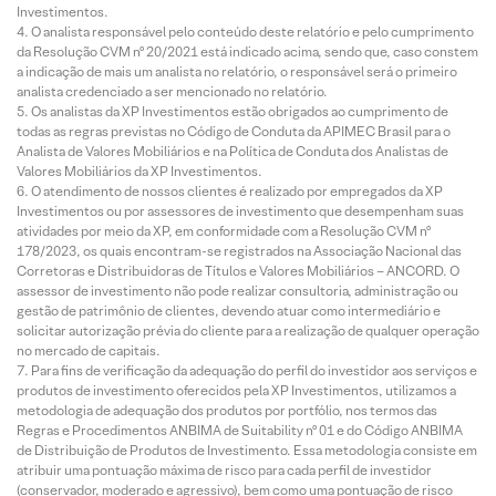
Investimentos.
O analista responsável pelo conteúdo deste relatório e pelo cumprimento
da Resolução CVM nº 20/2021 está indicado acima, sendo que, caso constem
a indicação de mais um analista no relatório, o responsável será o primeiro
analista credenciado a ser mencionado no relatório.
Os analistas da XP Investimentos estão obrigados ao cumprimento de
todas as regras previstas no Código de Conduta da APIMEC Brasil para o
Analista de Valores Mobiliários e na Política de Conduta dos Analistas de
Valores Mobiliários da XP Investimentos.
O atendimento de nossos clientes é realizado por empregados da XP
Investimentos ou por assessores de investimento que desempenham suas
atividades por meio da XP, em conformidade com a Resolução CVM nº
178/2023, os quais encontram-se registrados na Associação Nacional das
Corretoras e Distribuidoras de Títulos e Valores Mobiliários – ANCORD. O
assessor de investimento não pode realizar consultoria, administração ou
gestão de patrimônio de clientes, devendo atuar como intermediário e
solicitar autorização prévia do cliente para a realização de qualquer operação
no mercado de capitais.
Para fins de verificação da adequação do perfil do investidor aos serviços e
produtos de investimento oferecidos pela XP Investimentos, utilizamos a
metodologia de adequação dos produtos por portfólio, nos termos das
Regras e Procedimentos ANBIMA de Suitability nº 01 e do Código ANBIMA
de Distribuição de Produtos de Investimento. Essa metodologia consiste em
atribuir uma pontuação máxima de risco para cada perfil de investidor
(conservador, moderado e agressivo), bem como uma pontuação de risco