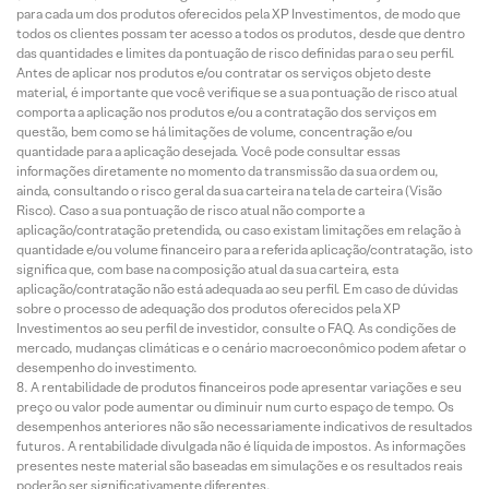
para cada um dos produtos oferecidos pela XP Investimentos, de modo que
todos os clientes possam ter acesso a todos os produtos, desde que dentro
das quantidades e limites da pontuação de risco definidas para o seu perfil.
Antes de aplicar nos produtos e/ou contratar os serviços objeto deste
material, é importante que você verifique se a sua pontuação de risco atual
comporta a aplicação nos produtos e/ou a contratação dos serviços em
questão, bem como se há limitações de volume, concentração e/ou
quantidade para a aplicação desejada. Você pode consultar essas
informações diretamente no momento da transmissão da sua ordem ou,
ainda, consultando o risco geral da sua carteira na tela de carteira (Visão
Risco). Caso a sua pontuação de risco atual não comporte a
aplicação/contratação pretendida, ou caso existam limitações em relação à
quantidade e/ou volume financeiro para a referida aplicação/contratação, isto
significa que, com base na composição atual da sua carteira, esta
aplicação/contratação não está adequada ao seu perfil. Em caso de dúvidas
sobre o processo de adequação dos produtos oferecidos pela XP
Investimentos ao seu perfil de investidor, consulte o FAQ. As condições de
mercado, mudanças climáticas e o cenário macroeconômico podem afetar o
desempenho do investimento.
A rentabilidade de produtos financeiros pode apresentar variações e seu
preço ou valor pode aumentar ou diminuir num curto espaço de tempo. Os
desempenhos anteriores não são necessariamente indicativos de resultados
futuros. A rentabilidade divulgada não é líquida de impostos. As informações
presentes neste material são baseadas em simulações e os resultados reais
poderão ser significativamente diferentes.