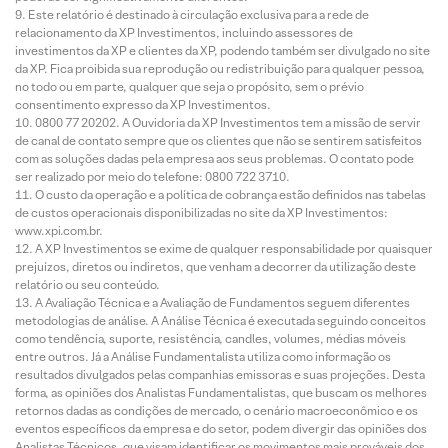
Este relatório é destinado à circulação exclusiva para a rede de
relacionamento da XP Investimentos, incluindo assessores de
investimentos da XP e clientes da XP, podendo também ser divulgado no site
da XP. Fica proibida sua reprodução ou redistribuição para qualquer pessoa,
no todo ou em parte, qualquer que seja o propósito, sem o prévio
consentimento expresso da XP Investimentos.
0800 77 20202. A Ouvidoria da XP Investimentos tem a missão de servir
de canal de contato sempre que os clientes que não se sentirem satisfeitos
com as soluções dadas pela empresa aos seus problemas. O contato pode
ser realizado por meio do telefone: 0800 722 3710.
O custo da operação e a política de cobrança estão definidos nas tabelas
de custos operacionais disponibilizadas no site da XP Investimentos:
www.xpi.com.br.
A XP Investimentos se exime de qualquer responsabilidade por quaisquer
prejuízos, diretos ou indiretos, que venham a decorrer da utilização deste
relatório ou seu conteúdo.
A Avaliação Técnica e a Avaliação de Fundamentos seguem diferentes
metodologias de análise. A Análise Técnica é executada seguindo conceitos
como tendência, suporte, resistência, candles, volumes, médias móveis
entre outros. Já a Análise Fundamentalista utiliza como informação os
resultados divulgados pelas companhias emissoras e suas projeções. Desta
forma, as opiniões dos Analistas Fundamentalistas, que buscam os melhores
retornos dadas as condições de mercado, o cenário macroeconômico e os
eventos específicos da empresa e do setor, podem divergir das opiniões dos
Analistas Técnicos, que visam identificar os movimentos mais prováveis dos