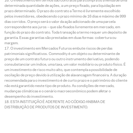
O investimento em termos são contratos para compra ou a venda de uma
determinada quantidade de ações, a um preço fixado, para liquidação em
prazo determinado. O prazo do contrato a Termo é livremente escolhido
pelos investidores, obedecendo o prazo mínimo de 16 dias e máximo de 999
dias corridos. O preço será o valor da ação adicionado de uma parcela
correspondente aos juros – que são fixados livremente em mercado, em
função do prazo do contrato. Toda transação a termo requer um depósito de
garantia. Essas garantias são prestadas em duas formas: cobertura ou
margem.
O investimento em Mercados Futuros embute riscos de perdas
patrimoniais significativos. Commodity é um objeto ou determinante de
preço de um contrato futuro ou outro instrumento derivativo, podendo
consubstanciar um índice, uma taxa, um valor mobiliário ou produto físico. É
um investimento de risco muito alto, que contempla a possibilidade de
oscilação de preço devido à utilização de alavancagem financeira. A duração
recomendada para o investimento é de curto prazo e o patrimônio do cliente
não está garantido neste tipo de produto. As condições de mercado,
mudanças climáticas e o cenário macroeconômico podem afetar o
desempenho do investimento.
ESTA INSTITUIÇÃO É ADERENTE AO CÓDIGO ANBIMA DE
DISTRIBUIÇÃO DE PRODUTOS DE INVESTIMENTO.