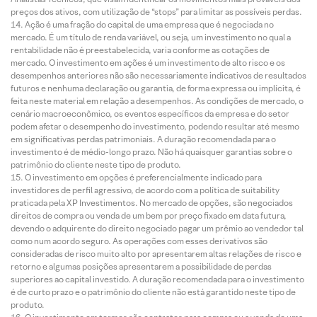
preços dos ativos, com utilização de “stops” para limitar as possíveis perdas.
Ação é uma fração do capital de uma empresa que é negociada no
mercado. É um título de renda variável, ou seja, um investimento no qual a
rentabilidade não é preestabelecida, varia conforme as cotações de
mercado. O investimento em ações é um investimento de alto risco e os
desempenhos anteriores não são necessariamente indicativos de resultados
futuros e nenhuma declaração ou garantia, de forma expressa ou implícita, é
feita neste material em relação a desempenhos. As condições de mercado, o
cenário macroeconômico, os eventos específicos da empresa e do setor
podem afetar o desempenho do investimento, podendo resultar até mesmo
em significativas perdas patrimoniais. A duração recomendada para o
investimento é de médio-longo prazo. Não há quaisquer garantias sobre o
patrimônio do cliente neste tipo de produto.
O investimento em opções é preferencialmente indicado para
investidores de perfil agressivo, de acordo com a política de suitability
praticada pela XP Investimentos. No mercado de opções, são negociados
direitos de compra ou venda de um bem por preço fixado em data futura,
devendo o adquirente do direito negociado pagar um prêmio ao vendedor tal
como num acordo seguro. As operações com esses derivativos são
consideradas de risco muito alto por apresentarem altas relações de risco e
retorno e algumas posições apresentarem a possibilidade de perdas
superiores ao capital investido. A duração recomendada para o investimento
é de curto prazo e o patrimônio do cliente não está garantido neste tipo de
produto.