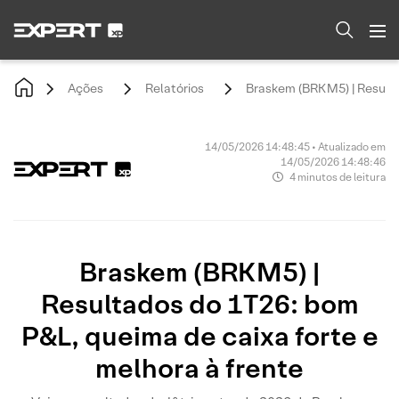
Ações
Relatórios
Braskem (BRKM5) | Resulta
14/05/2026 14:48:45 • Atualizado em
14/05/2026 14:48:46
4 minutos de leitura
Braskem (BRKM5) |
Resultados do 1T26: bom
P&L, queima de caixa forte e
melhora à frente