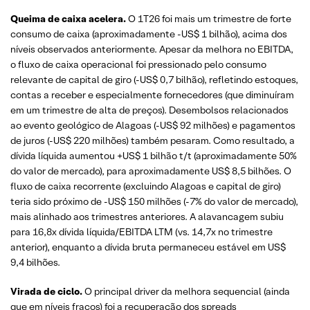
Queima de caixa acelera.
O 1T26 foi mais um trimestre de forte
consumo de caixa (aproximadamente -US$ 1 bilhão), acima dos
níveis observados anteriormente. Apesar da melhora no EBITDA,
o fluxo de caixa operacional foi pressionado pelo consumo
relevante de capital de giro (-US$ 0,7 bilhão), refletindo estoques,
contas a receber e especialmente fornecedores (que diminuíram
em um trimestre de alta de preços). Desembolsos relacionados
ao evento geológico de Alagoas (-US$ 92 milhões) e pagamentos
de juros (-US$ 220 milhões) também pesaram. Como resultado, a
dívida líquida aumentou +US$ 1 bilhão t/t (aproximadamente 50%
do valor de mercado), para aproximadamente US$ 8,5 bilhões. O
fluxo de caixa recorrente (excluindo Alagoas e capital de giro)
teria sido próximo de -US$ 150 milhões (-7% do valor de mercado),
mais alinhado aos trimestres anteriores. A alavancagem subiu
para 16,8x dívida líquida/EBITDA LTM (vs. 14,7x no trimestre
anterior), enquanto a dívida bruta permaneceu estável em US$
9,4 bilhões.
Virada de ciclo.
O principal driver da melhora sequencial (ainda
que em níveis fracos) foi a recuperação dos spreads