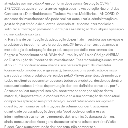
atividades por meio da XP, em conformidade com a Resolução CVM nº
178/2023, os quais encontram-se registrados na Associação Nacional das
Corretoras e Distribuidoras de Títulos e Valores Mobiliários – ANCORD. O
assessor de investimento não pode realizar consultoria, administração ou
gestão de patrimônio de clientes, devendo atuar como intermediário e
solicitar autorização prévia do cliente para a realização de qualquer operação
no mercado de capitais.
Para fins de verificação da adequação do perfil do investidor aos serviços e
produtos de investimento oferecidos pela XP Investimentos, utilizamos a
metodologia de adequação dos produtos por portfólio, nos termos das
Regras e Procedimentos ANBIMA de Suitability nº 01 e do Código ANBIMA
de Distribuição de Produtos de Investimento. Essa metodologia consiste em
atribuir uma pontuação máxima de risco para cada perfil de investidor
(conservador, moderado e agressivo), bem como uma pontuação de risco
para cada um dos produtos oferecidos pela XP Investimentos, de modo que
todos os clientes possam ter acesso a todos os produtos, desde que dentro
das quantidades e limites da pontuação de risco definidas para o seu perfil.
Antes de aplicar nos produtos e/ou contratar os serviços objeto deste
material, é importante que você verifique se a sua pontuação de risco atual
comporta a aplicação nos produtos e/ou a contratação dos serviços em
questão, bem como se há limitações de volume, concentração e/ou
quantidade para a aplicação desejada. Você pode consultar essas
informações diretamente no momento da transmissão da sua ordem ou,
ainda, consultando o risco geral da sua carteira na tela de carteira (Visão
Risco). Caso a sua pontuação de risco atual não comporte a