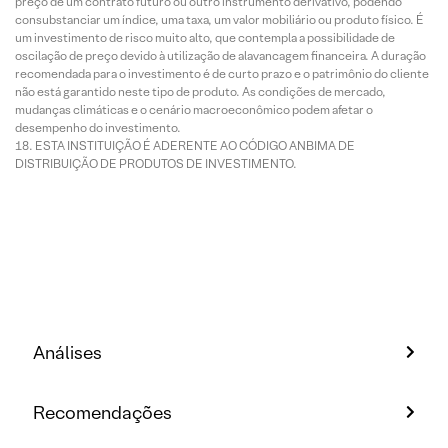
preço de um contrato futuro ou outro instrumento derivativo, podendo
consubstanciar um índice, uma taxa, um valor mobiliário ou produto físico. É
um investimento de risco muito alto, que contempla a possibilidade de
oscilação de preço devido à utilização de alavancagem financeira. A duração
recomendada para o investimento é de curto prazo e o patrimônio do cliente
não está garantido neste tipo de produto. As condições de mercado,
mudanças climáticas e o cenário macroeconômico podem afetar o
desempenho do investimento.
ESTA INSTITUIÇÃO É ADERENTE AO CÓDIGO ANBIMA DE
DISTRIBUIÇÃO DE PRODUTOS DE INVESTIMENTO.
Análises
Recomendações