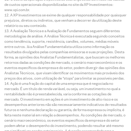
de custos operacionais disponibilizadas no site da XP Investimentos:
www.xpi.com.br.
A XP Investimentos se exime de qualquer responsabilidade por quaisquer
prejuízos, diretos ou indiretos, que venham a decorrer da utilização deste
relatório ou seu conteúdo.
A Avaliação Técnica e a Avaliação de Fundamentos seguem diferentes
metodologias de análise. A Análise Técnica é executada seguindo conceitos
como tendência, suporte, resistência, candles, volumes, médias móveis
entre outros. Já a Análise Fundamentalista utiliza como informação os
resultados divulgados pelas companhias emissoras e suas projeções. Desta
forma, as opiniões dos Analistas Fundamentalistas, que buscam os melhores
retornos dadas as condições de mercado, o cenário macroeconômico e os
eventos específicos da empresa e do setor, podem divergir das opiniões dos
Analistas Técnicos, que visam identificar os movimentos mais prováveis dos
preços dos ativos, com utilização de “stops” para limitar as possíveis perdas.
Ação é uma fração do capital de uma empresa que é negociada no
mercado. É um título de renda variável, ou seja, um investimento no qual a
rentabilidade não é preestabelecida, varia conforme as cotações de
mercado. O investimento em ações é um investimento de alto risco e os
desempenhos anteriores não são necessariamente indicativos de resultados
futuros e nenhuma declaração ou garantia, de forma expressa ou implícita, é
feita neste material em relação a desempenhos. As condições de mercado, o
cenário macroeconômico, os eventos específicos da empresa e do setor
podem afetar o desempenho do investimento, podendo resultar até mesmo
em significativas perdas patrimoniais. A duração recomendada para o