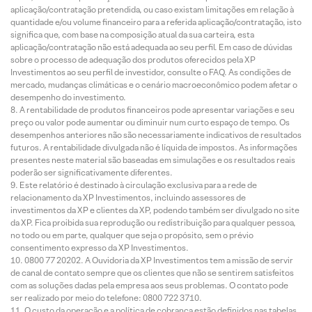
aplicação/contratação pretendida, ou caso existam limitações em relação à
quantidade e/ou volume financeiro para a referida aplicação/contratação, isto
significa que, com base na composição atual da sua carteira, esta
aplicação/contratação não está adequada ao seu perfil. Em caso de dúvidas
sobre o processo de adequação dos produtos oferecidos pela XP
Investimentos ao seu perfil de investidor, consulte o FAQ. As condições de
mercado, mudanças climáticas e o cenário macroeconômico podem afetar o
desempenho do investimento.
A rentabilidade de produtos financeiros pode apresentar variações e seu
preço ou valor pode aumentar ou diminuir num curto espaço de tempo. Os
desempenhos anteriores não são necessariamente indicativos de resultados
futuros. A rentabilidade divulgada não é líquida de impostos. As informações
presentes neste material são baseadas em simulações e os resultados reais
poderão ser significativamente diferentes.
Este relatório é destinado à circulação exclusiva para a rede de
relacionamento da XP Investimentos, incluindo assessores de
investimentos da XP e clientes da XP, podendo também ser divulgado no site
da XP. Fica proibida sua reprodução ou redistribuição para qualquer pessoa,
no todo ou em parte, qualquer que seja o propósito, sem o prévio
consentimento expresso da XP Investimentos.
0800 77 20202. A Ouvidoria da XP Investimentos tem a missão de servir
de canal de contato sempre que os clientes que não se sentirem satisfeitos
com as soluções dadas pela empresa aos seus problemas. O contato pode
ser realizado por meio do telefone: 0800 722 3710.
O custo da operação e a política de cobrança estão definidos nas tabelas