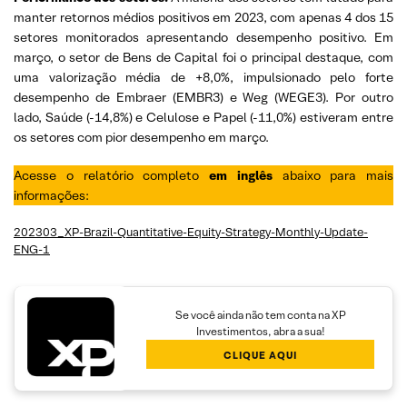
manter retornos médios positivos em 2023, com apenas 4 dos 15
setores monitorados apresentando desempenho positivo. Em
março, o setor de Bens de Capital foi o principal destaque, com
uma valorização média de +8,0%, impulsionado pelo forte
desempenho de Embraer (EMBR3) e Weg (WEGE3). Por outro
lado, Saúde (-14,8%) e Celulose e Papel (-11,0%) estiveram entre
os setores com pior desempenho em março.
Acesse o relatório completo
em inglês
abaixo para mais
informações:
202303_XP-Brazil-Quantitative-Equity-Strategy-Monthly-Update-
ENG-1
Se você ainda não tem conta na XP
Investimentos, abra a sua!
CLIQUE AQUI