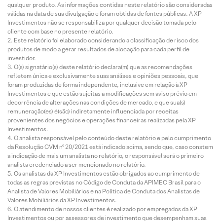
qualquer produto. As informações contidas neste relatório são consideradas
válidas na data de sua divulgação e foram obtidas de fontes públicas. A XP
Investimentos não se responsabiliza por qualquer decisão tomada pelo
cliente com base no presente relatório.
Este relatório foi elaborado considerando a classificação de risco dos
produtos de modo a gerar resultados de alocação para cada perfil de
investidor.
O(s) signatário(s) deste relatório declara(m) que as recomendações
refletem única e exclusivamente suas análises e opiniões pessoais, que
foram produzidas de forma independente, inclusive em relação à XP
Investimentos e que estão sujeitas a modificações sem aviso prévio em
decorrência de alterações nas condições de mercado, e que sua(s)
remuneração(es) é(são) indiretamente influenciada por receitas
provenientes dos negócios e operações financeiras realizadas pela XP
Investimentos.
O analista responsável pelo conteúdo deste relatório e pelo cumprimento
da Resolução CVM nº 20/2021 está indicado acima, sendo que, caso constem
a indicação de mais um analista no relatório, o responsável será o primeiro
analista credenciado a ser mencionado no relatório.
Os analistas da XP Investimentos estão obrigados ao cumprimento de
todas as regras previstas no Código de Conduta da APIMEC Brasil para o
Analista de Valores Mobiliários e na Política de Conduta dos Analistas de
Valores Mobiliários da XP Investimentos.
O atendimento de nossos clientes é realizado por empregados da XP
Investimentos ou por assessores de investimento que desempenham suas