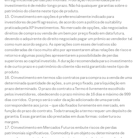
investimento é de médio-longo prazo. Não há quaisquer garantias sobre o
patrimônio do cliente neste tipo de produto.
O investimento em opções é preferencialmente indicado para
investidores de perfil agressivo, de acordo com a política de suitability
praticada pela XP Investimentos. No mercado de opções, são negociados
direitos de compra ou venda de um bem por preço fixado em data futura,
devendo o adquirente do direito negociado pagar um prêmio ao vendedor tal
como num acordo seguro. As operações com esses derivativos são
consideradas de risco muito alto por apresentarem altas relações de risco e
retorno e algumas posições apresentarem a possibilidade de perdas
superiores ao capital investido. A duração recomendada para o investimento
é de curto prazo e o patrimônio do cliente não está garantido neste tipo de
produto.
O investimento em termos são contratos para compra ou a venda de uma
determinada quantidade de ações, a um preço fixado, para liquidação em
prazo determinado. O prazo do contrato a Termo é livremente escolhido
pelos investidores, obedecendo o prazo mínimo de 16 dias e máximo de 999
dias corridos. O preço será o valor da ação adicionado de uma parcela
correspondente aos juros – que são fixados livremente em mercado, em
função do prazo do contrato. Toda transação a termo requer um depósito de
garantia. Essas garantias são prestadas em duas formas: cobertura ou
margem.
O investimento em Mercados Futuros embute riscos de perdas
patrimoniais significativos. Commodity é um objeto ou determinante de