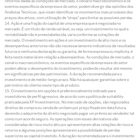
retornos dadas as condições de mercado, o cenário macroeconômico e os
eventos específicos da empresa e do setor, podem divergir das opiniões dos
Analistas Técnicos, que visam identificar os movimentos mais prováveis dos
preços dos ativos, com utilização de “stops” para limitar as possíveis perdas.
Ação é uma fração do capital de uma empresa que é negociada no
mercado. É um título de renda variável, ou seja, um investimento no qual a
rentabilidade não é preestabelecida, varia conforme as cotações de
mercado. O investimento em ações é um investimento de alto risco e os
desempenhos anteriores não são necessariamente indicativos de resultados
futuros e nenhuma declaração ou garantia, de forma expressa ou implícita, é
feita neste material em relação a desempenhos. As condições de mercado, o
cenário macroeconômico, os eventos específicos da empresa e do setor
podem afetar o desempenho do investimento, podendo resultar até mesmo
em significativas perdas patrimoniais. A duração recomendada para o
investimento é de médio-longo prazo. Não há quaisquer garantias sobre o
patrimônio do cliente neste tipo de produto.
O investimento em opções é preferencialmente indicado para
investidores de perfil agressivo, de acordo com a política de suitability
praticada pela XP Investimentos. No mercado de opções, são negociados
direitos de compra ou venda de um bem por preço fixado em data futura,
devendo o adquirente do direito negociado pagar um prêmio ao vendedor tal
como num acordo seguro. As operações com esses derivativos são
consideradas de risco muito alto por apresentarem altas relações de risco e
retorno e algumas posições apresentarem a possibilidade de perdas
superiores ao capital investido. A duração recomendada para o investimento