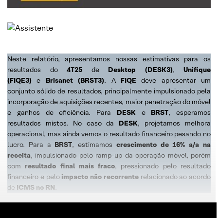
Neste relatório, apresentamos nossas estimativas para os
resultados do
4T25
de
Desktop (DESK3)
,
Unifique
(FIQE3)
e
Brisanet (BRST3)
. A
FIQE
deve apresentar um
conjunto sólido de resultados, principalmente impulsionado pela
incorporação de aquisições recentes, maior penetração do móvel
e ganhos de eficiência. Para
DESK
e
BRST
, esperamos
resultados mistos. No caso da
DESK
, projetamos melhora
operacional, mas ainda vemos o resultado financeiro pesando no
lucro. Para a
BRST
, estimamos
crescimento de 16% a/a na
receita
, impulsionado pelo ramp-up da operação móvel, porém
com
resultado final mais fraco
, pressionado pelo resultado
financeiro e pelo
impacto não recorrente
relacionado ao acordo
de
ICMS no RN
.