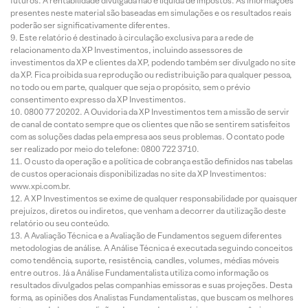
futuros. A rentabilidade divulgada não é líquida de impostos. As informações
presentes neste material são baseadas em simulações e os resultados reais
poderão ser significativamente diferentes.
Este relatório é destinado à circulação exclusiva para a rede de
relacionamento da XP Investimentos, incluindo assessores de
investimentos da XP e clientes da XP, podendo também ser divulgado no site
da XP. Fica proibida sua reprodução ou redistribuição para qualquer pessoa,
no todo ou em parte, qualquer que seja o propósito, sem o prévio
consentimento expresso da XP Investimentos.
0800 77 20202. A Ouvidoria da XP Investimentos tem a missão de servir
de canal de contato sempre que os clientes que não se sentirem satisfeitos
com as soluções dadas pela empresa aos seus problemas. O contato pode
ser realizado por meio do telefone: 0800 722 3710.
O custo da operação e a política de cobrança estão definidos nas tabelas
de custos operacionais disponibilizadas no site da XP Investimentos:
www.xpi.com.br.
A XP Investimentos se exime de qualquer responsabilidade por quaisquer
prejuízos, diretos ou indiretos, que venham a decorrer da utilização deste
relatório ou seu conteúdo.
A Avaliação Técnica e a Avaliação de Fundamentos seguem diferentes
metodologias de análise. A Análise Técnica é executada seguindo conceitos
como tendência, suporte, resistência, candles, volumes, médias móveis
entre outros. Já a Análise Fundamentalista utiliza como informação os
resultados divulgados pelas companhias emissoras e suas projeções. Desta
forma, as opiniões dos Analistas Fundamentalistas, que buscam os melhores