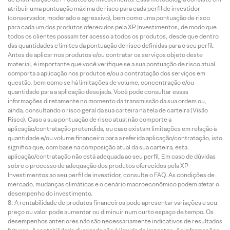
atribuir uma pontuação máxima de risco para cada perfil de investidor
(conservador, moderado e agressivo), bem como uma pontuação de risco
para cada um dos produtos oferecidos pela XP Investimentos, de modo que
todos os clientes possam ter acesso a todos os produtos, desde que dentro
das quantidades e limites da pontuação de risco definidas para o seu perfil.
Antes de aplicar nos produtos e/ou contratar os serviços objeto deste
material, é importante que você verifique se a sua pontuação de risco atual
comporta a aplicação nos produtos e/ou a contratação dos serviços em
questão, bem como se há limitações de volume, concentração e/ou
quantidade para a aplicação desejada. Você pode consultar essas
informações diretamente no momento da transmissão da sua ordem ou,
ainda, consultando o risco geral da sua carteira na tela de carteira (Visão
Risco). Caso a sua pontuação de risco atual não comporte a
aplicação/contratação pretendida, ou caso existam limitações em relação à
quantidade e/ou volume financeiro para a referida aplicação/contratação, isto
significa que, com base na composição atual da sua carteira, esta
aplicação/contratação não está adequada ao seu perfil. Em caso de dúvidas
sobre o processo de adequação dos produtos oferecidos pela XP
Investimentos ao seu perfil de investidor, consulte o FAQ. As condições de
mercado, mudanças climáticas e o cenário macroeconômico podem afetar o
desempenho do investimento.
A rentabilidade de produtos financeiros pode apresentar variações e seu
preço ou valor pode aumentar ou diminuir num curto espaço de tempo. Os
desempenhos anteriores não são necessariamente indicativos de resultados