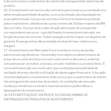
é de curto prazo e o patrimônio do cliente não está garantido neste tipo de
produto.
O investimento em termos são contratos para compra ou a venda de uma
determinada quantidade de ações, a um preço fixado, para liquidação em
prazo determinado. O prazo do contrato a Termo é livremente escolhido
pelos investidores, obedecendo o prazo mínimo de 16 dias e máximo de 999
dias corridos. O preço será o valor da ação adicionado de uma parcela
correspondente aos juros – que são fixados livremente em mercado, em
função do prazo do contrato. Toda transação a termo requer um depósito de
garantia. Essas garantias são prestadas em duas formas: cobertura ou
margem.
O investimento em Mercados Futuros embute riscos de perdas
patrimoniais significativos. Commodity é um objeto ou determinante de
preço de um contrato futuro ou outro instrumento derivativo, podendo
consubstanciar um índice, uma taxa, um valor mobiliário ou produto físico. É
um investimento de risco muito alto, que contempla a possibilidade de
oscilação de preço devido à utilização de alavancagem financeira. A duração
recomendada para o investimento é de curto prazo e o patrimônio do cliente
não está garantido neste tipo de produto. As condições de mercado,
mudanças climáticas e o cenário macroeconômico podem afetar o
desempenho do investimento.
ESTA INSTITUIÇÃO É ADERENTE AO CÓDIGO ANBIMA DE
DISTRIBUIÇÃO DE PRODUTOS DE INVESTIMENTO.