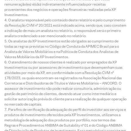
remuneração(es) é(são) indiretamente influenciada por receitas
provenientes dos negócios e operações financeiras realizadas pela XP
Investimentos.
O analista responsável pelo conteúdo deste relatório e pelo cumprimento
da Resolução CVM nº 20/2021 está indicado acima, sendo que, caso constem
a indicação de mais um analista no relatório, o responsável será o primeiro
analista credenciado a ser mencionado no relatório.
Os analistas da XP Investimentos estão obrigados ao cumprimento de
todas as regras previstas no Código de Conduta da APIMEC Brasil para o
Analista de Valores Mobiliários e na Política de Conduta dos Analistas de
Valores Mobiliários da XP Investimentos.
O atendimento de nossos clientes é realizado por empregados da XP
Investimentos ou por assessores de investimento que desempenham suas
atividades por meio da XP, em conformidade com a Resolução CVM nº
178/2023, os quais encontram-se registrados na Associação Nacional das
Corretoras e Distribuidoras de Títulos e Valores Mobiliários – ANCORD. O
assessor de investimento não pode realizar consultoria, administração ou
gestão de patrimônio de clientes, devendo atuar como intermediário e
solicitar autorização prévia do cliente para a realização de qualquer operação
no mercado de capitais.
Para fins de verificação da adequação do perfil do investidor aos serviços e
produtos de investimento oferecidos pela XP Investimentos, utilizamos a
metodologia de adequação dos produtos por portfólio, nos termos das
Regras e Procedimentos ANBIMA de Suitability nº 01 e do Código ANBIMA
de Distribuição de Produtos de Investimento. Essa metodologia consiste em