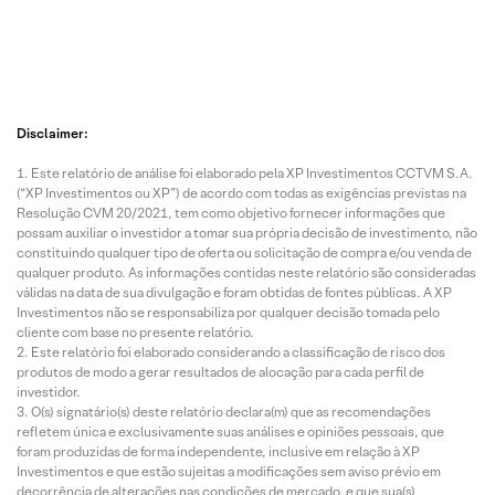
Disclaimer:
Este relatório de análise foi elaborado pela XP Investimentos CCTVM S.A.
(“XP Investimentos ou XP”) de acordo com todas as exigências previstas na
Resolução CVM 20/2021, tem como objetivo fornecer informações que
possam auxiliar o investidor a tomar sua própria decisão de investimento, não
constituindo qualquer tipo de oferta ou solicitação de compra e/ou venda de
qualquer produto. As informações contidas neste relatório são consideradas
válidas na data de sua divulgação e foram obtidas de fontes públicas. A XP
Investimentos não se responsabiliza por qualquer decisão tomada pelo
cliente com base no presente relatório.
Este relatório foi elaborado considerando a classificação de risco dos
produtos de modo a gerar resultados de alocação para cada perfil de
investidor.
O(s) signatário(s) deste relatório declara(m) que as recomendações
refletem única e exclusivamente suas análises e opiniões pessoais, que
foram produzidas de forma independente, inclusive em relação à XP
Investimentos e que estão sujeitas a modificações sem aviso prévio em
decorrência de alterações nas condições de mercado, e que sua(s)