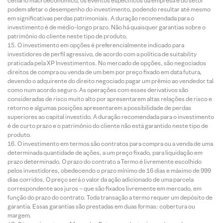
cenário macroeconômico, os eventos específicos da empresa e do setor
podem afetar o desempenho do investimento, podendo resultar até mesmo
em significativas perdas patrimoniais. A duração recomendada para o
investimento é de médio-longo prazo. Não há quaisquer garantias sobre o
patrimônio do cliente neste tipo de produto.
O investimento em opções é preferencialmente indicado para
investidores de perfil agressivo, de acordo com a política de suitability
praticada pela XP Investimentos. No mercado de opções, são negociados
direitos de compra ou venda de um bem por preço fixado em data futura,
devendo o adquirente do direito negociado pagar um prêmio ao vendedor tal
como num acordo seguro. As operações com esses derivativos são
consideradas de risco muito alto por apresentarem altas relações de risco e
retorno e algumas posições apresentarem a possibilidade de perdas
superiores ao capital investido. A duração recomendada para o investimento
é de curto prazo e o patrimônio do cliente não está garantido neste tipo de
produto.
O investimento em termos são contratos para compra ou a venda de uma
determinada quantidade de ações, a um preço fixado, para liquidação em
prazo determinado. O prazo do contrato a Termo é livremente escolhido
pelos investidores, obedecendo o prazo mínimo de 16 dias e máximo de 999
dias corridos. O preço será o valor da ação adicionado de uma parcela
correspondente aos juros – que são fixados livremente em mercado, em
função do prazo do contrato. Toda transação a termo requer um depósito de
garantia. Essas garantias são prestadas em duas formas: cobertura ou
margem.