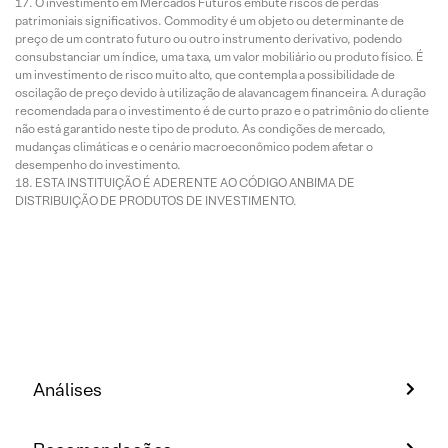
O investimento em Mercados Futuros embute riscos de perdas
patrimoniais significativos. Commodity é um objeto ou determinante de
preço de um contrato futuro ou outro instrumento derivativo, podendo
consubstanciar um índice, uma taxa, um valor mobiliário ou produto físico. É
um investimento de risco muito alto, que contempla a possibilidade de
oscilação de preço devido à utilização de alavancagem financeira. A duração
recomendada para o investimento é de curto prazo e o patrimônio do cliente
não está garantido neste tipo de produto. As condições de mercado,
mudanças climáticas e o cenário macroeconômico podem afetar o
desempenho do investimento.
ESTA INSTITUIÇÃO É ADERENTE AO CÓDIGO ANBIMA DE
DISTRIBUIÇÃO DE PRODUTOS DE INVESTIMENTO.
Análises