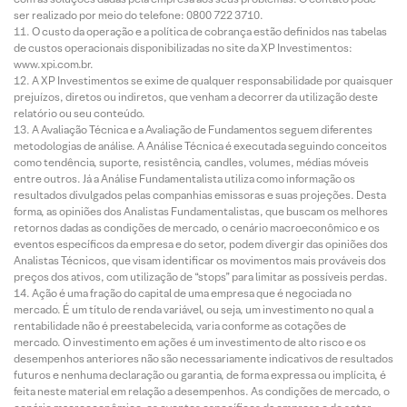
ser realizado por meio do telefone: 0800 722 3710.
O custo da operação e a política de cobrança estão definidos nas tabelas
de custos operacionais disponibilizadas no site da XP Investimentos:
www.xpi.com.br.
A XP Investimentos se exime de qualquer responsabilidade por quaisquer
prejuízos, diretos ou indiretos, que venham a decorrer da utilização deste
relatório ou seu conteúdo.
A Avaliação Técnica e a Avaliação de Fundamentos seguem diferentes
metodologias de análise. A Análise Técnica é executada seguindo conceitos
como tendência, suporte, resistência, candles, volumes, médias móveis
entre outros. Já a Análise Fundamentalista utiliza como informação os
resultados divulgados pelas companhias emissoras e suas projeções. Desta
forma, as opiniões dos Analistas Fundamentalistas, que buscam os melhores
retornos dadas as condições de mercado, o cenário macroeconômico e os
eventos específicos da empresa e do setor, podem divergir das opiniões dos
Analistas Técnicos, que visam identificar os movimentos mais prováveis dos
preços dos ativos, com utilização de “stops” para limitar as possíveis perdas.
Ação é uma fração do capital de uma empresa que é negociada no
mercado. É um título de renda variável, ou seja, um investimento no qual a
rentabilidade não é preestabelecida, varia conforme as cotações de
mercado. O investimento em ações é um investimento de alto risco e os
desempenhos anteriores não são necessariamente indicativos de resultados
futuros e nenhuma declaração ou garantia, de forma expressa ou implícita, é
feita neste material em relação a desempenhos. As condições de mercado, o