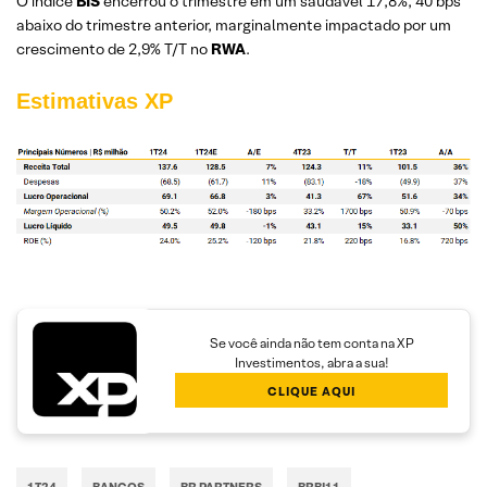
O índice
BIS
encerrou o trimestre em um saudável 17,8%, 40 bps
abaixo do trimestre anterior, marginalmente impactado por um
crescimento de 2,9% T/T no
RWA
.
Estimativas XP
Se você ainda não tem conta na XP
Investimentos, abra a sua!
CLIQUE AQUI
1T24
BANCOS
BR PARTNERS
BRBI11