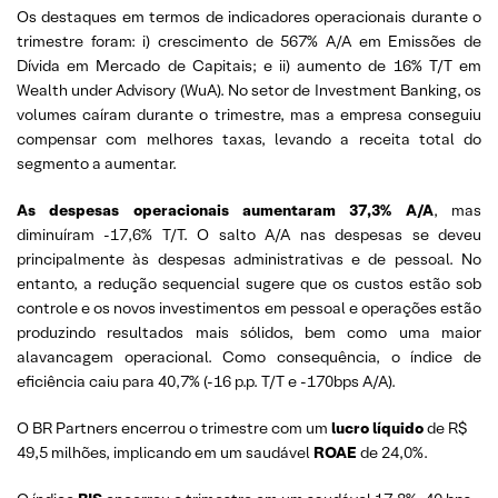
Os destaques em termos de indicadores operacionais durante o
trimestre foram: i) crescimento de 567% A/A em Emissões de
Dívida em Mercado de Capitais; e ii) aumento de 16% T/T em
Wealth under Advisory (WuA). No setor de Investment Banking, os
volumes caíram durante o trimestre, mas a empresa conseguiu
compensar com melhores taxas, levando a receita total do
segmento a aumentar.
As despesas operacionais aumentaram 37,3% A/A
, mas
diminuíram -17,6% T/T. O salto A/A nas despesas se deveu
principalmente às despesas administrativas e de pessoal. No
entanto, a redução sequencial sugere que os custos estão sob
controle e os novos investimentos em pessoal e operações estão
produzindo resultados mais sólidos, bem como uma maior
alavancagem operacional. Como consequência, o índice de
eficiência caiu para 40,7% (-16 p.p. T/T e -170bps A/A).
O BR Partners encerrou o trimestre com um
lucro líquido
de R$
49,5 milhões, implicando em um saudável
ROAE
de 24,0%.