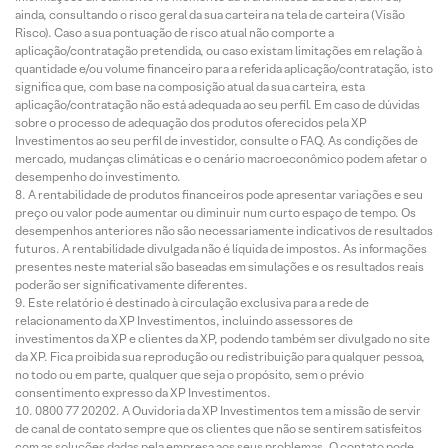
ainda, consultando o risco geral da sua carteira na tela de carteira (Visão
Risco). Caso a sua pontuação de risco atual não comporte a
aplicação/contratação pretendida, ou caso existam limitações em relação à
quantidade e/ou volume financeiro para a referida aplicação/contratação, isto
significa que, com base na composição atual da sua carteira, esta
aplicação/contratação não está adequada ao seu perfil. Em caso de dúvidas
sobre o processo de adequação dos produtos oferecidos pela XP
Investimentos ao seu perfil de investidor, consulte o FAQ. As condições de
mercado, mudanças climáticas e o cenário macroeconômico podem afetar o
desempenho do investimento.
A rentabilidade de produtos financeiros pode apresentar variações e seu
preço ou valor pode aumentar ou diminuir num curto espaço de tempo. Os
desempenhos anteriores não são necessariamente indicativos de resultados
futuros. A rentabilidade divulgada não é líquida de impostos. As informações
presentes neste material são baseadas em simulações e os resultados reais
poderão ser significativamente diferentes.
Este relatório é destinado à circulação exclusiva para a rede de
relacionamento da XP Investimentos, incluindo assessores de
investimentos da XP e clientes da XP, podendo também ser divulgado no site
da XP. Fica proibida sua reprodução ou redistribuição para qualquer pessoa,
no todo ou em parte, qualquer que seja o propósito, sem o prévio
consentimento expresso da XP Investimentos.
0800 77 20202. A Ouvidoria da XP Investimentos tem a missão de servir
de canal de contato sempre que os clientes que não se sentirem satisfeitos
com as soluções dadas pela empresa aos seus problemas. O contato pode