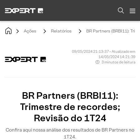
Ações
Relatórios
BR Partners (BRBI11): Trim
09/05/2024 21:13:37 • Atualizado em
14/05/2024 14:21:39
3 minutos de leitura
BR Partners (BRBI11):
Trimestre de recordes;
Revisão do 1T24
Confira aqui nossa análise dos resultados de BR Partners no
1T24.