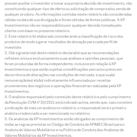
possam auxiliar o investidor a tomar sua própria decisão de investimento, não
constituindo qualquer tipo de oferta ou solicitação de compra e/ou venda de
qualquer produto. As informações contidas neste relatório são consideradas
válidas na data de sua divulgação e foram obtidas de fontes públicas. A XP
Investimentos não se responsabiliza por qualquer decisão tomada pelo
cliente com base no presente relatório.
Este relatório foi elaborado considerando a classificação de risco dos
produtos de modo a gerar resultados de alocação para cada perfil de
investidor.
O(s) signatário(s) deste relatório declara(m) que as recomendações
refletem única e exclusivamente suas análises e opiniões pessoais, que
foram produzidas de forma independente, inclusive em relação à XP
Investimentos e que estão sujeitas a modificações sem aviso prévio em
decorrência de alterações nas condições de mercado, e que sua(s)
remuneração(es) é(são) indiretamente influenciada por receitas
provenientes dos negócios e operações financeiras realizadas pela XP
Investimentos.
O analista responsável pelo conteúdo deste relatório e pelo cumprimento
da Resolução CVM nº 20/2021 está indicado acima, sendo que, caso constem
a indicação de mais um analista no relatório, o responsável será o primeiro
analista credenciado a ser mencionado no relatório.
Os analistas da XP Investimentos estão obrigados ao cumprimento de
todas as regras previstas no Código de Conduta da APIMEC Brasil para o
Analista de Valores Mobiliários e na Política de Conduta dos Analistas de
Valores Mobiliários da XP Investimentos.