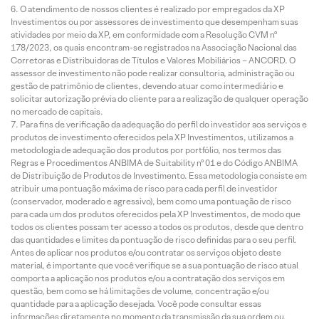
O atendimento de nossos clientes é realizado por empregados da XP
Investimentos ou por assessores de investimento que desempenham suas
atividades por meio da XP, em conformidade com a Resolução CVM nº
178/2023, os quais encontram-se registrados na Associação Nacional das
Corretoras e Distribuidoras de Títulos e Valores Mobiliários – ANCORD. O
assessor de investimento não pode realizar consultoria, administração ou
gestão de patrimônio de clientes, devendo atuar como intermediário e
solicitar autorização prévia do cliente para a realização de qualquer operação
no mercado de capitais.
Para fins de verificação da adequação do perfil do investidor aos serviços e
produtos de investimento oferecidos pela XP Investimentos, utilizamos a
metodologia de adequação dos produtos por portfólio, nos termos das
Regras e Procedimentos ANBIMA de Suitability nº 01 e do Código ANBIMA
de Distribuição de Produtos de Investimento. Essa metodologia consiste em
atribuir uma pontuação máxima de risco para cada perfil de investidor
(conservador, moderado e agressivo), bem como uma pontuação de risco
para cada um dos produtos oferecidos pela XP Investimentos, de modo que
todos os clientes possam ter acesso a todos os produtos, desde que dentro
das quantidades e limites da pontuação de risco definidas para o seu perfil.
Antes de aplicar nos produtos e/ou contratar os serviços objeto deste
material, é importante que você verifique se a sua pontuação de risco atual
comporta a aplicação nos produtos e/ou a contratação dos serviços em
questão, bem como se há limitações de volume, concentração e/ou
quantidade para a aplicação desejada. Você pode consultar essas
informações diretamente no momento da transmissão da sua ordem ou,