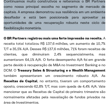
Continuamos muito construtivos e reiteramos o BR Partners
como nossa principal escolha no segmento de mercado de
capitais. A empresa demonstrou sua resiliência em um ambiente
desafiador e está bem posicionada para aproveitar as
oportunidades de uma recuperação robusta neste ciclo de
flexibilização monetária.
O BR Partners registrou mais uma forte impressão na receita.
A
receita total totalizou R$ 137,6 milhões, um aumento de 10,7%
T/T e 35,5% A/A. Desses R$ 137,6 milhões, 71% foram receitas de
clientes, que diminuíram 2,4% sequencialmente, mas
aumentaram 64,1% A/A. O forte desempenho A/A foi em grande
parte devido à recuperação de M&A no Investment Banking e no
DCM. O
Treasury Sales
& Structuring e o Wealth Management
também apresentaram um crescimento robusto A/A. As
Receitas de Capital
, no entanto, tiveram um comportamento
oposto, crescendo 62,8% T/T, mas com queda de 4,4% A/A. Vale
mencionar que as Receitas de Capital do primeiro trimestre são
normalmente afetadas pela reavaliação de fundos privados na
área de Investimentos.