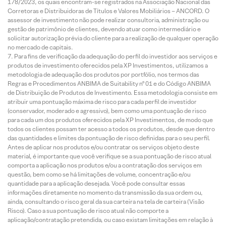
178/2023, os quais encontram-se registrados na Associação Nacional das
Corretoras e Distribuidoras de Títulos e Valores Mobiliários – ANCORD. O
assessor de investimento não pode realizar consultoria, administração ou
gestão de patrimônio de clientes, devendo atuar como intermediário e
solicitar autorização prévia do cliente para a realização de qualquer operação
no mercado de capitais.
Para fins de verificação da adequação do perfil do investidor aos serviços e
produtos de investimento oferecidos pela XP Investimentos, utilizamos a
metodologia de adequação dos produtos por portfólio, nos termos das
Regras e Procedimentos ANBIMA de Suitability nº 01 e do Código ANBIMA
de Distribuição de Produtos de Investimento. Essa metodologia consiste em
atribuir uma pontuação máxima de risco para cada perfil de investidor
(conservador, moderado e agressivo), bem como uma pontuação de risco
para cada um dos produtos oferecidos pela XP Investimentos, de modo que
todos os clientes possam ter acesso a todos os produtos, desde que dentro
das quantidades e limites da pontuação de risco definidas para o seu perfil.
Antes de aplicar nos produtos e/ou contratar os serviços objeto deste
material, é importante que você verifique se a sua pontuação de risco atual
comporta a aplicação nos produtos e/ou a contratação dos serviços em
questão, bem como se há limitações de volume, concentração e/ou
quantidade para a aplicação desejada. Você pode consultar essas
informações diretamente no momento da transmissão da sua ordem ou,
ainda, consultando o risco geral da sua carteira na tela de carteira (Visão
Risco). Caso a sua pontuação de risco atual não comporte a
aplicação/contratação pretendida, ou caso existam limitações em relação à