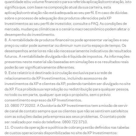
quantidade e/ou volume financeiro para a referida aplicação/contratação, isto
significa que, com base na composição atual da sua carteira, esta
aplicação/contratação não está adequada ao seu perfil. Em caso de dúvidas
sobre o processo de adequação dos produtos oferecidos pela XP
Investimentos ao seu perfil de investidor, consulte o FAQ. As condições de
mercado, mudanças climáticas e o cenário macroeconômico podem afetar o
desempenho do investimento.
A rentabilidade de produtos financeiros pode apresentar variações e seu
preço ou valor pode aumentar ou diminuir num curto espaço de tempo. Os
desempenhos anteriores não são necessariamente indicativos de resultados
futuros. A rentabilidade divulgada não é líquida de impostos. As informações
presentes neste material são baseadas em simulações e os resultados reais
poderão ser significativamente diferentes.
Este relatório é destinado à circulação exclusiva para a rede de
relacionamento da XP Investimentos, incluindo assessores de
investimentos da XP e clientes da XP, podendo também ser divulgado no site
da XP. Fica proibida sua reprodução ou redistribuição para qualquer pessoa,
no todo ou em parte, qualquer que seja o propósito, sem o prévio
consentimento expresso da XP Investimentos.
0800 77 20202. A Ouvidoria da XP Investimentos tem a missão de servir
de canal de contato sempre que os clientes que não se sentirem satisfeitos
com as soluções dadas pela empresa aos seus problemas. O contato pode
ser realizado por meio do telefone: 0800 722 3710.
O custo da operação e a política de cobrança estão definidos nas tabelas
de custos operacionais disponibilizadas no site da XP Investimentos: