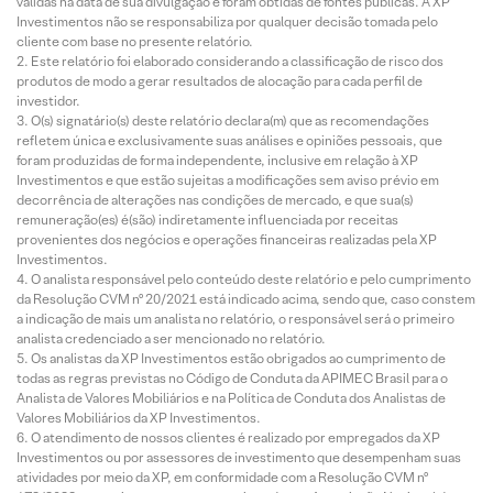
válidas na data de sua divulgação e foram obtidas de fontes públicas. A XP
Investimentos não se responsabiliza por qualquer decisão tomada pelo
cliente com base no presente relatório.
Este relatório foi elaborado considerando a classificação de risco dos
produtos de modo a gerar resultados de alocação para cada perfil de
investidor.
O(s) signatário(s) deste relatório declara(m) que as recomendações
refletem única e exclusivamente suas análises e opiniões pessoais, que
foram produzidas de forma independente, inclusive em relação à XP
Investimentos e que estão sujeitas a modificações sem aviso prévio em
decorrência de alterações nas condições de mercado, e que sua(s)
remuneração(es) é(são) indiretamente influenciada por receitas
provenientes dos negócios e operações financeiras realizadas pela XP
Investimentos.
O analista responsável pelo conteúdo deste relatório e pelo cumprimento
da Resolução CVM nº 20/2021 está indicado acima, sendo que, caso constem
a indicação de mais um analista no relatório, o responsável será o primeiro
analista credenciado a ser mencionado no relatório.
Os analistas da XP Investimentos estão obrigados ao cumprimento de
todas as regras previstas no Código de Conduta da APIMEC Brasil para o
Analista de Valores Mobiliários e na Política de Conduta dos Analistas de
Valores Mobiliários da XP Investimentos.
O atendimento de nossos clientes é realizado por empregados da XP
Investimentos ou por assessores de investimento que desempenham suas
atividades por meio da XP, em conformidade com a Resolução CVM nº