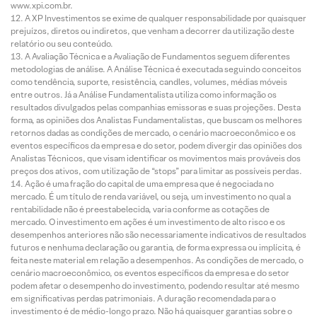
www.xpi.com.br.
A XP Investimentos se exime de qualquer responsabilidade por quaisquer
prejuízos, diretos ou indiretos, que venham a decorrer da utilização deste
relatório ou seu conteúdo.
A Avaliação Técnica e a Avaliação de Fundamentos seguem diferentes
metodologias de análise. A Análise Técnica é executada seguindo conceitos
como tendência, suporte, resistência, candles, volumes, médias móveis
entre outros. Já a Análise Fundamentalista utiliza como informação os
resultados divulgados pelas companhias emissoras e suas projeções. Desta
forma, as opiniões dos Analistas Fundamentalistas, que buscam os melhores
retornos dadas as condições de mercado, o cenário macroeconômico e os
eventos específicos da empresa e do setor, podem divergir das opiniões dos
Analistas Técnicos, que visam identificar os movimentos mais prováveis dos
preços dos ativos, com utilização de “stops” para limitar as possíveis perdas.
Ação é uma fração do capital de uma empresa que é negociada no
mercado. É um título de renda variável, ou seja, um investimento no qual a
rentabilidade não é preestabelecida, varia conforme as cotações de
mercado. O investimento em ações é um investimento de alto risco e os
desempenhos anteriores não são necessariamente indicativos de resultados
futuros e nenhuma declaração ou garantia, de forma expressa ou implícita, é
feita neste material em relação a desempenhos. As condições de mercado, o
cenário macroeconômico, os eventos específicos da empresa e do setor
podem afetar o desempenho do investimento, podendo resultar até mesmo
em significativas perdas patrimoniais. A duração recomendada para o
investimento é de médio-longo prazo. Não há quaisquer garantias sobre o