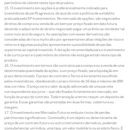
patrimônio do cliente neste tipo de produto.
O investimento em opções é preferencialmente indicado para
investidores de perfil agressivo, de acordo com a política de suitability
praticada pela XP Investimentos. No mercado de opções, são negociados
direitos de compra ou venda de um bem por preço fixado em data futura,
devendo o adquirente do direito negociado pagar um prêmio ao vendedor tal
como num acordo seguro. As operações com esses derivativos são
consideradas de risco muito alto por apresentarem altas relações de risco e
retorno e algumas posições apresentarem a possibilidade de perdas
superiores ao capital investido. A duração recomendada para o investimento
é de curto prazo e o patrimônio do cliente não está garantido neste tipo de
produto.
O investimento em termos são contratos para compra ou a venda de uma
determinada quantidade de ações, a um preço fixado, para liquidação em
prazo determinado. O prazo do contrato a Termo é livremente escolhido
pelos investidores, obedecendo o prazo mínimo de 16 dias e máximo de 999
dias corridos. O preço será o valor da ação adicionado de uma parcela
correspondente aos juros – que são fixados livremente em mercado, em
função do prazo do contrato. Toda transação a termo requer um depósito de
garantia. Essas garantias são prestadas em duas formas: cobertura ou
margem.
O investimento em Mercados Futuros embute riscos de perdas
patrimoniais significativos. Commodity é um objeto ou determinante de
preço de um contrato futuro ou outro instrumento derivativo, podendo
consubstanciar um índice, uma taxa, um valor mobiliário ou produto físico. É