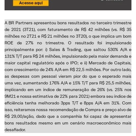
A BR Partners apresentou bons resultados no terceiro trimestre
de 2021 (3T21), com faturamento de R$ 42 milhões (vs. R$ 35
milhões no 2T21 e R$ 21 milhões no 3T20), o que implica um bom
ROE de 27% no trimestre. O resultado foi impulsionado
principalmente por: i) Sales & Trading, que saltou 530% A/A e
131% T/T para R$ 24 milhões, impulsionado pela maior demanda e
maior capital regulatório após o IPO; e ii) Mercado de Capitais,
com crescimento de 24% A/A em R$ 22,5 milhões. Por outro lado,
as despesas com pessoal vieram pior do que o esperado mais
uma vez, aumentando 176% A/A e 15% T/T para R$ 25,5 milhões,
implicando em um índice de remuneração de 26% (vs. 25% nos
9M21 e nossa estimativa de 22% para 2021) embora seu índice de
eficiência tenha melhorado 3pps T/T e 8pps A/A em 31%. Com
isso, reiteramos nossa recomendação de Compra e preço alvo de
R$ 29,00/ação, dado que a companhia foi capaz de apresentar
bons resultados mesmo em um cenário macroeconômico mais
desafiador.