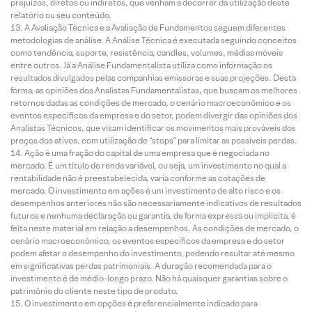
prejuízos, diretos ou indiretos, que venham a decorrer da utilização deste
relatório ou seu conteúdo.
A Avaliação Técnica e a Avaliação de Fundamentos seguem diferentes
metodologias de análise. A Análise Técnica é executada seguindo conceitos
como tendência, suporte, resistência, candles, volumes, médias móveis
entre outros. Já a Análise Fundamentalista utiliza como informação os
resultados divulgados pelas companhias emissoras e suas projeções. Desta
forma, as opiniões dos Analistas Fundamentalistas, que buscam os melhores
retornos dadas as condições de mercado, o cenário macroeconômico e os
eventos específicos da empresa e do setor, podem divergir das opiniões dos
Analistas Técnicos, que visam identificar os movimentos mais prováveis dos
preços dos ativos, com utilização de “stops” para limitar as possíveis perdas.
Ação é uma fração do capital de uma empresa que é negociada no
mercado. É um título de renda variável, ou seja, um investimento no qual a
rentabilidade não é preestabelecida, varia conforme as cotações de
mercado. O investimento em ações é um investimento de alto risco e os
desempenhos anteriores não são necessariamente indicativos de resultados
futuros e nenhuma declaração ou garantia, de forma expressa ou implícita, é
feita neste material em relação a desempenhos. As condições de mercado, o
cenário macroeconômico, os eventos específicos da empresa e do setor
podem afetar o desempenho do investimento, podendo resultar até mesmo
em significativas perdas patrimoniais. A duração recomendada para o
investimento é de médio-longo prazo. Não há quaisquer garantias sobre o
patrimônio do cliente neste tipo de produto.
O investimento em opções é preferencialmente indicado para