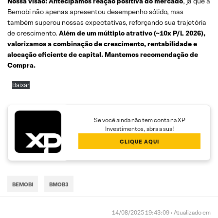
Nossa visão:
Antecipamos reação positiva do mercado
, já que a
Bemobi não apenas apresentou desempenho sólido, mas
também superou nossas expectativas, reforçando sua trajetória
de crescimento.
Além de um múltiplo atrativo (~10x P/L 2026),
valorizamos a combinação de crescimento, rentabilidade e
alocação eficiente de capital. Mantemos recomendação de
Compra.
Baixar
Se você ainda não tem conta na XP
Investimentos, abra a sua!
CLIQUE AQUI
BEMOBI
BMOB3
14/08/2025 19:43:09 • Atualizado em