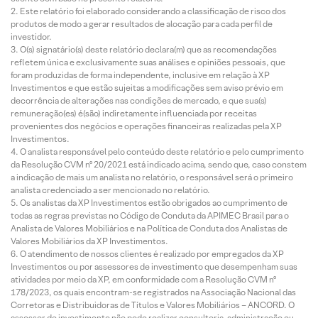
Este relatório foi elaborado considerando a classificação de risco dos
produtos de modo a gerar resultados de alocação para cada perfil de
investidor.
O(s) signatário(s) deste relatório declara(m) que as recomendações
refletem única e exclusivamente suas análises e opiniões pessoais, que
foram produzidas de forma independente, inclusive em relação à XP
Investimentos e que estão sujeitas a modificações sem aviso prévio em
decorrência de alterações nas condições de mercado, e que sua(s)
remuneração(es) é(são) indiretamente influenciada por receitas
provenientes dos negócios e operações financeiras realizadas pela XP
Investimentos.
O analista responsável pelo conteúdo deste relatório e pelo cumprimento
da Resolução CVM nº 20/2021 está indicado acima, sendo que, caso constem
a indicação de mais um analista no relatório, o responsável será o primeiro
analista credenciado a ser mencionado no relatório.
Os analistas da XP Investimentos estão obrigados ao cumprimento de
todas as regras previstas no Código de Conduta da APIMEC Brasil para o
Analista de Valores Mobiliários e na Política de Conduta dos Analistas de
Valores Mobiliários da XP Investimentos.
O atendimento de nossos clientes é realizado por empregados da XP
Investimentos ou por assessores de investimento que desempenham suas
atividades por meio da XP, em conformidade com a Resolução CVM nº
178/2023, os quais encontram-se registrados na Associação Nacional das
Corretoras e Distribuidoras de Títulos e Valores Mobiliários – ANCORD. O
assessor de investimento não pode realizar consultoria, administração ou