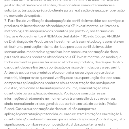
gestão de patrimônio de clientes, devendo atuar como intermediário e
solicitar autorização prévia do cliente para a realização de qualquer operação
no mercado de capitais.
Para fins de verificação da adequação do perfil do investidor aos serviços e
produtos de investimento oferecidos pela XP Investimentos, utilizamos a
metodologia de adequação dos produtos por portfólio, nos termos das
Regras e Procedimentos ANBIMA de Suitability nº 01 e do Código ANBIMA
de Distribuição de Produtos de Investimento. Essa metodologia consiste em
atribuir uma pontuação máxima de risco para cada perfil de investidor
(conservador, moderado e agressivo), bem como uma pontuação de risco
para cada um dos produtos oferecidos pela XP Investimentos, de modo que
todos os clientes possam ter acesso a todos os produtos, desde que dentro
das quantidades e limites da pontuação de risco definidas para o seu perfil.
Antes de aplicar nos produtos e/ou contratar os serviços objeto deste
material, é importante que você verifique se a sua pontuação de risco atual
comporta a aplicação nos produtos e/ou a contratação dos serviços em
questão, bem como se há limitações de volume, concentração e/ou
quantidade para a aplicação desejada. Você pode consultar essas
informações diretamente no momento da transmissão da sua ordem ou,
ainda, consultando o risco geral da sua carteira na tela de carteira (Visão
Risco). Caso a sua pontuação de risco atual não comporte a
aplicação/contratação pretendida, ou caso existam limitações em relação à
quantidade e/ou volume financeiro para a referida aplicação/contratação, isto
significa que, com base na composição atual da sua carteira, esta