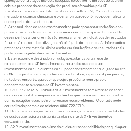
aplicação/contratação não está adequada ao seu perfil. Em caso de dúvidas
sobre o processo de adequação dos produtos oferecidos pela XP
Investimentos ao seu perfil de investidor, consulte o FAQ. As condições de
mercado, mudanças climáticas e o cenário macroeconômico podem afetar o
desempenho do investimento.
A rentabilidade de produtos financeiros pode apresentar variações e seu
preço ou valor pode aumentar ou diminuir num curto espaço de tempo. Os
desempenhos anteriores não são necessariamente indicativos de resultados
futuros. A rentabilidade divulgada não é líquida de impostos. As informações
presentes neste material são baseadas em simulações e os resultados reais
poderão ser significativamente diferentes.
Este relatório é destinado à circulação exclusiva para a rede de
relacionamento da XP Investimentos, incluindo assessores de
investimentos da XP e clientes da XP, podendo também ser divulgado no site
da XP. Fica proibida sua reprodução ou redistribuição para qualquer pessoa,
no todo ou em parte, qualquer que seja o propósito, sem o prévio
consentimento expresso da XP Investimentos.
0800 77 20202. A Ouvidoria da XP Investimentos tem a missão de servir
de canal de contato sempre que os clientes que não se sentirem satisfeitos
com as soluções dadas pela empresa aos seus problemas. O contato pode
ser realizado por meio do telefone: 0800 722 3710.
O custo da operação e a política de cobrança estão definidos nas tabelas
de custos operacionais disponibilizadas no site da XP Investimentos:
www.xpi.com.br.
A XP Investimentos se exime de qualquer responsabilidade por quaisquer