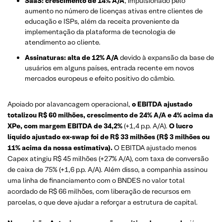
SaaS: crescimento de 14% A/A
, impulsionado pelo
aumento no número de licenças ativas entre clientes de
educação e ISPs, além da receita proveniente da
implementação da plataforma de tecnologia de
atendimento ao cliente.
Assinaturas: alta de 12% A/A
devido à expansão da base de
usuários em alguns países, entrada recente em novos
mercados europeus e efeito positivo do câmbio.
Apoiado por alavancagem operacional,
o EBITDA ajustado
totalizou R$ 60 milhões, crescimento de 24% A/A e 4% acima da
XPe, com margem EBITDA de 34,2%
(+1,4 p.p. A/A).
O lucro
líquido ajustado ex-swap foi de R$ 33 milhões (R$ 3 milhões ou
11% acima da nossa estimativa).
O EBITDA ajustado menos
Capex atingiu R$ 45 milhões (+27% A/A), com taxa de conversão
de caixa de 75% (+1,6 p.p. A/A). Além disso, a companhia assinou
uma linha de financiamento com o BNDES no valor total
acordado de R$ 66 milhões, com liberação de recursos em
parcelas, o que deve ajudar a reforçar a estrutura de capital.