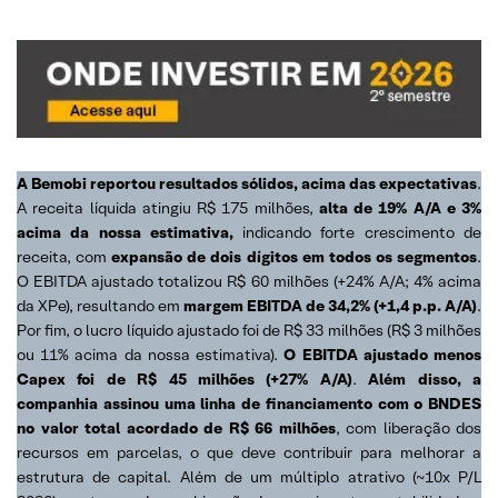
A Bemobi reportou resultados sólidos, acima das expectativas
.
A receita líquida atingiu R$ 175 milhões,
alta de 19% A/A e 3%
acima da nossa estimativa,
indicando forte crescimento de
receita, com
expansão de dois dígitos em todos os segmentos
.
O EBITDA ajustado totalizou R$ 60 milhões (+24% A/A; 4% acima
da XPe), resultando em
margem EBITDA de 34,2%
(+1,4 p.p. A/A)
.
Por fim, o lucro líquido ajustado foi de R$ 33 milhões (R$ 3 milhões
ou 11% acima da nossa estimativa).
O EBITDA ajustado menos
Capex foi de R$ 45 milhões (+27% A/A)
.
Além disso, a
companhia assinou uma linha de financiamento com o BNDES
no valor total acordado de R$ 66 milhões
, com liberação dos
recursos em parcelas, o que deve contribuir para melhorar a
estrutura de capital. Além de um múltiplo atrativo (~10x P/L