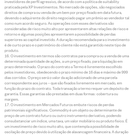
investidores de perfil agressivo, de acordo com a política de suitability
praticada pela XP Investimentos. No mercado de opções, são negociados
direitos de compra ou venda de um bem por preço fixado em data futura,
devendo o adquirente do direito negociado pagar um prêmio ao vendedor tal
como num acordo seguro. As operações com esses derivativos são
consideradas de risco muito alto por apresentarem altas relações de risco e
retorno e algumas posições apresentarem a possibilidade de perdas
superiores ao capital investido. A duração recomendada para o investimento
é de curto prazo e o patrimônio do cliente não está garantido neste tipo de
produto.
O investimento em termos são contratos para compra ou a venda de uma
determinada quantidade de ações, a um preço fixado, para liquidação em
prazo determinado. O prazo do contrato a Termo é livremente escolhido
pelos investidores, obedecendo o prazo mínimo de 16 dias e máximo de 999
dias corridos. O preço será o valor da ação adicionado de uma parcela
correspondente aos juros – que são fixados livremente em mercado, em
função do prazo do contrato. Toda transação a termo requer um depósito de
garantia. Essas garantias são prestadas em duas formas: cobertura ou
margem.
O investimento em Mercados Futuros embute riscos de perdas
patrimoniais significativos. Commodity é um objeto ou determinante de
preço de um contrato futuro ou outro instrumento derivativo, podendo
consubstanciar um índice, uma taxa, um valor mobiliário ou produto físico. É
um investimento de risco muito alto, que contempla a possibilidade de
oscilação de preço devido à utilização de alavancagem financeira. A duração