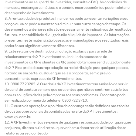
Investimentos ao seu perfil de investidor, consulte o FAQ. As condições de
mercado, mudanças climáticas e o cenário macroeconômico podem afetar o
desempenho do investimento.
A rentabilidade de produtos financeiros pode apresentar variações e seu
preço ou valor pode aumentar ou diminuir num curto espaço de tempo. Os
desempenhos anteriores não são necessariamente indicativos de resultados
futuros. A rentabilidade divulgada não é líquida de impostos. As informações
presentes neste material são baseadas em simulações e os resultados reais
poderão ser significativamente diferentes.
Este relatório é destinado à circulação exclusiva para a rede de
relacionamento da XP Investimentos, incluindo assessores de
investimentos da XP e clientes da XP, podendo também ser divulgado no site
da XP. Fica proibida sua reprodução ou redistribuição para qualquer pessoa,
no todo ou em parte, qualquer que seja o propósito, sem o prévio
consentimento expresso da XP Investimentos.
0800 77 20202. A Ouvidoria da XP Investimentos tem a missão de servir
de canal de contato sempre que os clientes que não se sentirem satisfeitos
com as soluções dadas pela empresa aos seus problemas. O contato pode
ser realizado por meio do telefone: 0800 722 3710.
O custo da operação e a política de cobrança estão definidos nas tabelas
de custos operacionais disponibilizadas no site da XP Investimentos:
www.xpi.com.br.
A XP Investimentos se exime de qualquer responsabilidade por quaisquer
prejuízos, diretos ou indiretos, que venham a decorrer da utilização deste
relatório ou seu conteúdo.