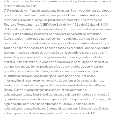
solicitar autorização prévia do cliente para a realização de qualquer operação
no mercado de capitais.
Para fins de verificação da adequação do perfil do investidor aos serviços e
produtos de investimento oferecidos pela XP Investimentos, utilizamos a
metodologia de adequação dos produtos por portfólio, nos termos das
Regras e Procedimentos ANBIMA de Suitability nº 01 e do Código ANBIMA
de Distribuição de Produtos de Investimento. Essa metodologia consiste em
atribuir uma pontuação máxima de risco para cada perfil de investidor
(conservador, moderado e agressivo), bem como uma pontuação de risco
para cada um dos produtos oferecidos pela XP Investimentos, de modo que
todos os clientes possam ter acesso a todos os produtos, desde que dentro
das quantidades e limites da pontuação de risco definidas para o seu perfil.
Antes de aplicar nos produtos e/ou contratar os serviços objeto deste
material, é importante que você verifique se a sua pontuação de risco atual
comporta a aplicação nos produtos e/ou a contratação dos serviços em
questão, bem como se há limitações de volume, concentração e/ou
quantidade para a aplicação desejada. Você pode consultar essas
informações diretamente no momento da transmissão da sua ordem ou,
ainda, consultando o risco geral da sua carteira na tela de carteira (Visão
Risco). Caso a sua pontuação de risco atual não comporte a
aplicação/contratação pretendida, ou caso existam limitações em relação à
quantidade e/ou volume financeiro para a referida aplicação/contratação, isto
significa que, com base na composição atual da sua carteira, esta
aplicação/contratação não está adequada ao seu perfil. Em caso de dúvidas
sobre o processo de adequação dos produtos oferecidos pela XP