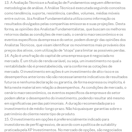
A Avaliação Técnica e a Avaliação de Fundamentos seguem diferentes
metodologias de análise. A Análise Técnica é executada seguindo conceitos
como tendência, suporte, resistência, candles, volumes, médias móveis
entre outros. Já a Análise Fundamentalista utiliza como informação os
resultados divulgados pelas companhias emissoras e suas projeções. Desta
forma, as opiniões dos Analistas Fundamentalistas, que buscam os melhores
retornos dadas as condições de mercado, o cenário macroeconômico e os
eventos específicos da empresa e do setor, podem divergir das opiniões dos
Analistas Técnicos, que visam identificar os movimentos mais prováveis dos
preços dos ativos, com utilização de “stops” para limitar as possíveis perdas.
Ação é uma fração do capital de uma empresa que é negociada no
mercado. É um título de renda variável, ou seja, um investimento no qual a
rentabilidade não é preestabelecida, varia conforme as cotações de
mercado. O investimento em ações é um investimento de alto risco e os
desempenhos anteriores não são necessariamente indicativos de resultados
futuros e nenhuma declaração ou garantia, de forma expressa ou implícita, é
feita neste material em relação a desempenhos. As condições de mercado, o
cenário macroeconômico, os eventos específicos da empresa e do setor
podem afetar o desempenho do investimento, podendo resultar até mesmo
em significativas perdas patrimoniais. A duração recomendada para o
investimento é de médio-longo prazo. Não há quaisquer garantias sobre o
patrimônio do cliente neste tipo de produto.
O investimento em opções é preferencialmente indicado para
investidores de perfil agressivo, de acordo com a política de suitability
praticada pela XP Investimentos. No mercado de opções, são negociados