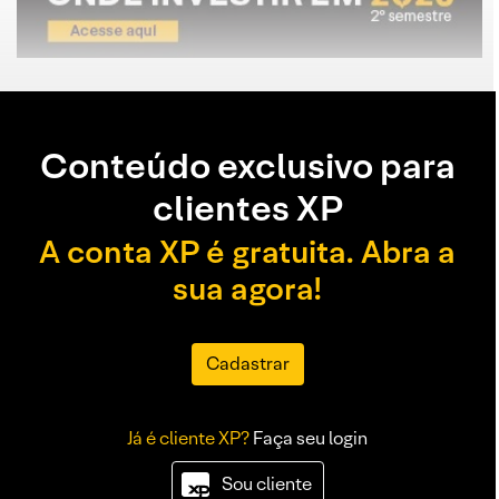
Conteúdo exclusivo para
clientes XP
A conta XP é gratuita. Abra a
sua agora!
Cadastrar
Já é cliente XP?
Faça seu login
Sou cliente