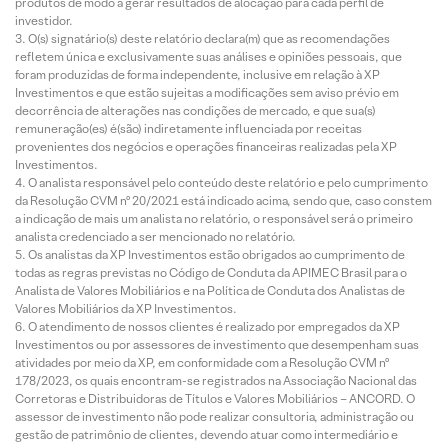
produtos de modo a gerar resultados de alocação para cada perfil de
investidor.
O(s) signatário(s) deste relatório declara(m) que as recomendações
refletem única e exclusivamente suas análises e opiniões pessoais, que
foram produzidas de forma independente, inclusive em relação à XP
Investimentos e que estão sujeitas a modificações sem aviso prévio em
decorrência de alterações nas condições de mercado, e que sua(s)
remuneração(es) é(são) indiretamente influenciada por receitas
provenientes dos negócios e operações financeiras realizadas pela XP
Investimentos.
O analista responsável pelo conteúdo deste relatório e pelo cumprimento
da Resolução CVM nº 20/2021 está indicado acima, sendo que, caso constem
a indicação de mais um analista no relatório, o responsável será o primeiro
analista credenciado a ser mencionado no relatório.
Os analistas da XP Investimentos estão obrigados ao cumprimento de
todas as regras previstas no Código de Conduta da APIMEC Brasil para o
Analista de Valores Mobiliários e na Política de Conduta dos Analistas de
Valores Mobiliários da XP Investimentos.
O atendimento de nossos clientes é realizado por empregados da XP
Investimentos ou por assessores de investimento que desempenham suas
atividades por meio da XP, em conformidade com a Resolução CVM nº
178/2023, os quais encontram-se registrados na Associação Nacional das
Corretoras e Distribuidoras de Títulos e Valores Mobiliários – ANCORD. O
assessor de investimento não pode realizar consultoria, administração ou
gestão de patrimônio de clientes, devendo atuar como intermediário e