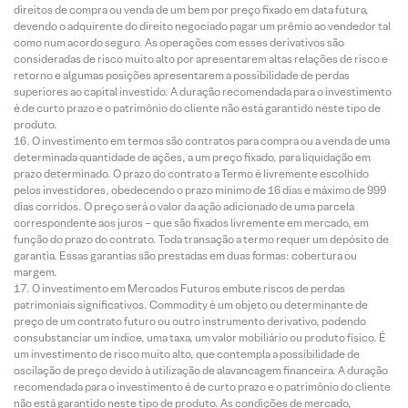
direitos de compra ou venda de um bem por preço fixado em data futura,
devendo o adquirente do direito negociado pagar um prêmio ao vendedor tal
como num acordo seguro. As operações com esses derivativos são
consideradas de risco muito alto por apresentarem altas relações de risco e
retorno e algumas posições apresentarem a possibilidade de perdas
superiores ao capital investido. A duração recomendada para o investimento
é de curto prazo e o patrimônio do cliente não está garantido neste tipo de
produto.
O investimento em termos são contratos para compra ou a venda de uma
determinada quantidade de ações, a um preço fixado, para liquidação em
prazo determinado. O prazo do contrato a Termo é livremente escolhido
pelos investidores, obedecendo o prazo mínimo de 16 dias e máximo de 999
dias corridos. O preço será o valor da ação adicionado de uma parcela
correspondente aos juros – que são fixados livremente em mercado, em
função do prazo do contrato. Toda transação a termo requer um depósito de
garantia. Essas garantias são prestadas em duas formas: cobertura ou
margem.
O investimento em Mercados Futuros embute riscos de perdas
patrimoniais significativos. Commodity é um objeto ou determinante de
preço de um contrato futuro ou outro instrumento derivativo, podendo
consubstanciar um índice, uma taxa, um valor mobiliário ou produto físico. É
um investimento de risco muito alto, que contempla a possibilidade de
oscilação de preço devido à utilização de alavancagem financeira. A duração
recomendada para o investimento é de curto prazo e o patrimônio do cliente
não está garantido neste tipo de produto. As condições de mercado,