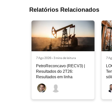
Relatórios Relacionados
7 Ago 2026 • 3 mins de leitura
7 Ag
PetroReconcavo (RECV3) |
LO
Resultados do 2T26:
Ten
Resultados em linha
sól
rec