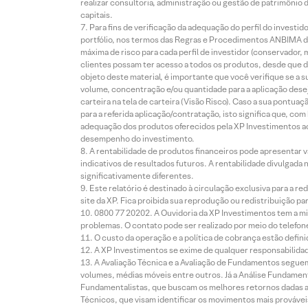
realizar consultoria, administração ou gestão de patrimônio 
capitais.
Para fins de verificação da adequação do perfil do invest
portfólio, nos termos das Regras e Procedimentos ANBIMA de
máxima de risco para cada perfil de investidor (conservado
clientes possam ter acesso a todos os produtos, desde que de
objeto deste material, é importante que você verifique se a
volume, concentração e/ou quantidade para a aplicação dese
carteira na tela de carteira (Visão Risco). Caso a sua pontu
para a referida aplicação/contratação, isto significa que, co
adequação dos produtos oferecidos pela XP Investimentos ao
desempenho do investimento.
A rentabilidade de produtos financeiros pode apresentar
indicativos de resultados futuros. A rentabilidade divulgada
significativamente diferentes.
Este relatório é destinado à circulação exclusiva para a 
site da XP. Fica proibida sua reprodução ou redistribuição p
0800 77 20202. A Ouvidoria da XP Investimentos tem a mi
problemas. O contato pode ser realizado por meio do telefon
O custo da operação e a política de cobrança estão defini
A XP Investimentos se exime de qualquer responsabilidade
A Avaliação Técnica e a Avaliação de Fundamentos seguem
volumes, médias móveis entre outros. Já a Análise Fundament
Fundamentalistas, que buscam os melhores retornos dadas as
Técnicos, que visam identificar os movimentos mais prováveis 