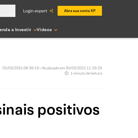
login expert
Abra sua conta XP
enda a Investir
Vídeos
05/03/2021 08:39:19 • Atualizado em 30/03/2021 11:29:29
1 minuto de leitura
inais positivos