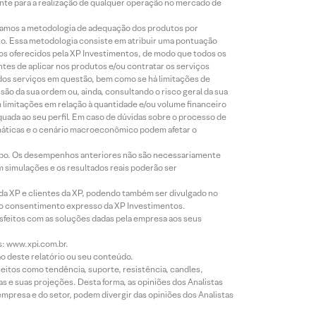
iente para a realização de qualquer operação no mercado de
lizamos a metodologia de adequação dos produtos por
to. Essa metodologia consiste em atribuir uma pontuação
tos oferecidos pela XP Investimentos, de modo que todos os
ntes de aplicar nos produtos e/ou contratar os serviços
 dos serviços em questão, bem como se há limitações de
o da sua ordem ou, ainda, consultando o risco geral da sua
m limitações em relação à quantidade e/ou volume financeiro
equada ao seu perfil. Em caso de dúvidas sobre o processo de
imáticas e o cenário macroeconômico podem afetar o
empo. Os desempenhos anteriores não são necessariamente
m simulações e os resultados reais poderão ser
 da XP e clientes da XP, podendo também ser divulgado no
évio consentimento expresso da XP Investimentos.
isfeitos com as soluções dadas pela empresa aos seus
s: www.xpi.com.br.
ão deste relatório ou seu conteúdo.
eitos como tendência, suporte, resistência, candles,
s e suas projeções. Desta forma, as opiniões dos Analistas
presa e do setor, podem divergir das opiniões dos Analistas