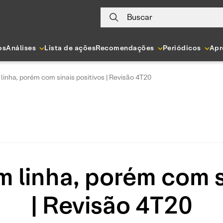
Buscar
os
Análises
Lista de ações
Recomendações
Periódicos
Apr
linha, porém com sinais positivos | Revisão 4T20
 linha, porém com s
| Revisão 4T20