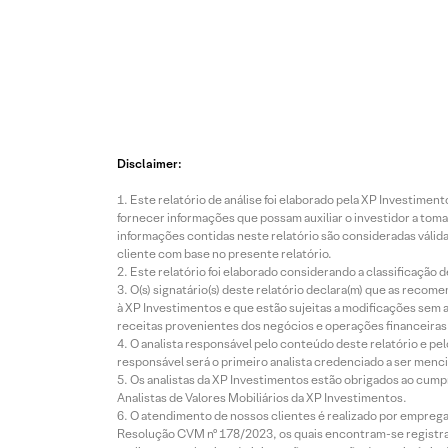
Disclaimer:
Este relatório de análise foi elaborado pela XP Investim
fornecer informações que possam auxiliar o investidor a toma
informações contidas neste relatório são consideradas válida
cliente com base no presente relatório.
Este relatório foi elaborado considerando a classificação d
O(s) signatário(s) deste relatório declara(m) que as reco
à XP Investimentos e que estão sujeitas a modificações sem 
receitas provenientes dos negócios e operações financeiras 
O analista responsável pelo conteúdo deste relatório e pe
responsável será o primeiro analista credenciado a ser menci
Os analistas da XP Investimentos estão obrigados ao cumpr
Analistas de Valores Mobiliários da XP Investimentos.
O atendimento de nossos clientes é realizado por empreg
Resolução CVM nº 178/2023, os quais encontram-se registrad