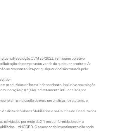
revistas na Resolução CVM 20/2021, tem como objetivo
 solicitação de compra e/ou venda de qualquer produto. As
 não se responsabiliza por qualquer decisão tomada pelo
estidor.
foram produzidas de forma independente, inclusive em relação
 remuneração(es) é(são) indiretamente influenciada por
constem a indicação de mais um analista no relatório, o
Analista de Valores Mobiliários e na Política de Conduta dos
s atividades por meio da XP, em conformidade com a
Mobiliários – ANCORD. O assessor de investimento não pode