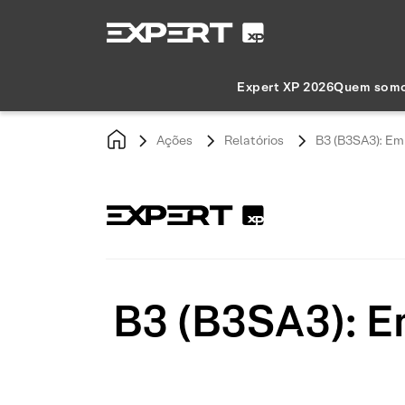
Expert XP 2026
Quem som
Ações
Relatórios
B3 (B3SA3): Em 
B3 (B3SA3): Em