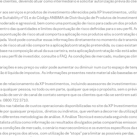
de clientes, devendo atuar como intermediário e solicitar autorização prévia do cl
idor aos serviços e produtos de investimento oferecidos pela XP Investimentos, uti
 Suitability nº 01 e do Código ANBIMA de Distribuição de Produtos de Investimen
r, moderado e agressivo), bem como uma pontuação de risco para cada um dos produ
ntro das quantidades e limites da pontuação de risco definidas para o seu perfil. A
 sua pontuação de risco atual comporta a aplicação nos produtos e/ou a contratação
jada. Você pode consultar essas informações diretamente no momento da transmissã
ação de risco atual não comporte a aplicação/contratação pretendida, ou caso exista
m base na composição atual da sua carteira, esta aplicação/contratação não está ad
 seu perfil de investidor, consulte o FAQ. As condições de mercado, mudanças cl
 variações e seu preço ou valor pode aumentar ou diminuir num curto espaço de t
 não é líquida de impostos. As informações presentes neste material são baseadas e
rede de relacionamento da XP Investimentos, incluindo assessores de investimentos
ara qualquer pessoa, no todo ou em parte, qualquer que seja o propósito, sem o pr
ssão de servir de canal de contato sempre que os clientes que não se sentirem sat
e: 0800 722 3710.
dos nas tabelas de custos operacionais disponibilizadas no site da XP Investimento
 por quaisquer prejuízos, diretos ou indiretos, que venham a decorrer da utilizaç
 diferentes metodologias de análise. A Análise Técnica é executada seguindo conc
alista utiliza como informação os resultados divulgados pelas companhias emissora
 condições de mercado, o cenário macroeconômico e os eventos específicos da em
dos preços dos ativos, com utilização de “stops” para limitar as possíveis perdas.