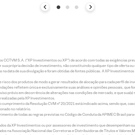
entos CCTVM S.A. (“XP Investimentos ou XP”) de acordo com todas as exigências p
r sua própria decisão de investimento, não constituindo qualquer tipo de oferta ou
s na data de sua divulgação e foram obtidas de fontes públicas. A XP Investimentos
e risco dos produtos de modo a gerar resultados de alocação para cada perfil de inv
mendações refletem única e exclusivamente suas análises e opiniões pessoais, que 
aviso prévio em decorrência de alterações nas condições de mercado, e que sua(s)
realizadas pela XP Investimentos.
lo cumprimento da Resolução CVM nº 20/2021 está indicado acima, sendo que, caso 
onado no relatório.
imento de todas as regras previstas no Código de Conduta da APIMEC Brasil para o 
ados da XP Investimentos ou por assessores de investimento que desempenham sua
os na Associação Nacional das Corretoras e Distribuidoras de Títulos e Valores 