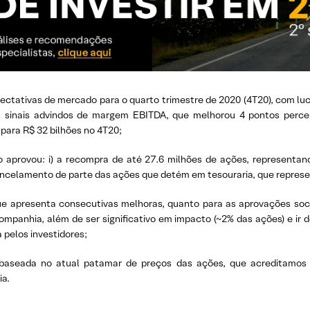
ctativas de mercado para o quarto trimestre de 2020 (4T20), com luc
 sinais advindos de margem EBITDA, que melhorou 4 pontos perce
para R$ 32 bilhões no 4T20;
o aprovou: i) a recompra de até 27.6 milhões de ações, representan
cancelamento de parte das ações que detém em tesouraria, que repres
 que apresenta consecutivas melhoras, quanto para as aprovações soc
companhia, além de ser significativo em impacto (~2% das ações) e ir
 pelos investidores;
aseada no atual patamar de preços das ações, que acreditamos já
ia.