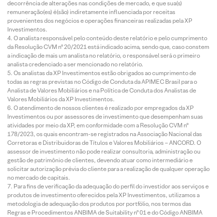
decorrência de alterações nas condições de mercado, e que sua(s)
remuneração(es) é(são) indiretamente influenciada por receitas
provenientes dos negócios e operações financeiras realizadas pela XP
Investimentos.
O analista responsável pelo conteúdo deste relatório e pelo cumprimento
da Resolução CVM nº 20/2021 está indicado acima, sendo que, caso constem
a indicação de mais um analista no relatório, o responsável será o primeiro
analista credenciado a ser mencionado no relatório.
Os analistas da XP Investimentos estão obrigados ao cumprimento de
todas as regras previstas no Código de Conduta da APIMEC Brasil para o
Analista de Valores Mobiliários e na Política de Conduta dos Analistas de
Valores Mobiliários da XP Investimentos.
O atendimento de nossos clientes é realizado por empregados da XP
Investimentos ou por assessores de investimento que desempenham suas
atividades por meio da XP, em conformidade com a Resolução CVM nº
178/2023, os quais encontram-se registrados na Associação Nacional das
Corretoras e Distribuidoras de Títulos e Valores Mobiliários – ANCORD. O
assessor de investimento não pode realizar consultoria, administração ou
gestão de patrimônio de clientes, devendo atuar como intermediário e
solicitar autorização prévia do cliente para a realização de qualquer operação
no mercado de capitais.
Para fins de verificação da adequação do perfil do investidor aos serviços e
produtos de investimento oferecidos pela XP Investimentos, utilizamos a
metodologia de adequação dos produtos por portfólio, nos termos das
Regras e Procedimentos ANBIMA de Suitability nº 01 e do Código ANBIMA