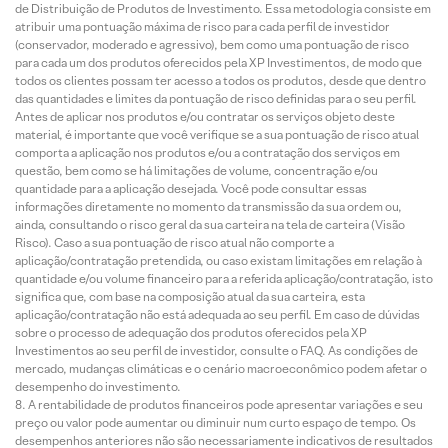
de Distribuição de Produtos de Investimento. Essa metodologia consiste em
atribuir uma pontuação máxima de risco para cada perfil de investidor
(conservador, moderado e agressivo), bem como uma pontuação de risco
para cada um dos produtos oferecidos pela XP Investimentos, de modo que
todos os clientes possam ter acesso a todos os produtos, desde que dentro
das quantidades e limites da pontuação de risco definidas para o seu perfil.
Antes de aplicar nos produtos e/ou contratar os serviços objeto deste
material, é importante que você verifique se a sua pontuação de risco atual
comporta a aplicação nos produtos e/ou a contratação dos serviços em
questão, bem como se há limitações de volume, concentração e/ou
quantidade para a aplicação desejada. Você pode consultar essas
informações diretamente no momento da transmissão da sua ordem ou,
ainda, consultando o risco geral da sua carteira na tela de carteira (Visão
Risco). Caso a sua pontuação de risco atual não comporte a
aplicação/contratação pretendida, ou caso existam limitações em relação à
quantidade e/ou volume financeiro para a referida aplicação/contratação, isto
significa que, com base na composição atual da sua carteira, esta
aplicação/contratação não está adequada ao seu perfil. Em caso de dúvidas
sobre o processo de adequação dos produtos oferecidos pela XP
Investimentos ao seu perfil de investidor, consulte o FAQ. As condições de
mercado, mudanças climáticas e o cenário macroeconômico podem afetar o
desempenho do investimento.
A rentabilidade de produtos financeiros pode apresentar variações e seu
preço ou valor pode aumentar ou diminuir num curto espaço de tempo. Os
desempenhos anteriores não são necessariamente indicativos de resultados