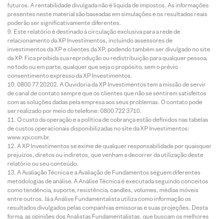
futuros. A rentabilidade divulgada não é líquida de impostos. As informações
presentes neste material são baseadas em simulações e os resultados reais
poderão ser significativamente diferentes.
Este relatório é destinado à circulação exclusiva para a rede de
relacionamento da XP Investimentos, incluindo assessores de
investimentos da XP e clientes da XP, podendo também ser divulgado no site
da XP. Fica proibida sua reprodução ou redistribuição para qualquer pessoa,
no todo ou em parte, qualquer que seja o propósito, sem o prévio
consentimento expresso da XP Investimentos.
0800 77 20202. A Ouvidoria da XP Investimentos tem a missão de servir
de canal de contato sempre que os clientes que não se sentirem satisfeitos
com as soluções dadas pela empresa aos seus problemas. O contato pode
ser realizado por meio do telefone: 0800 722 3710.
O custo da operação e a política de cobrança estão definidos nas tabelas
de custos operacionais disponibilizadas no site da XP Investimentos:
www.xpi.com.br.
A XP Investimentos se exime de qualquer responsabilidade por quaisquer
prejuízos, diretos ou indiretos, que venham a decorrer da utilização deste
relatório ou seu conteúdo.
A Avaliação Técnica e a Avaliação de Fundamentos seguem diferentes
metodologias de análise. A Análise Técnica é executada seguindo conceitos
como tendência, suporte, resistência, candles, volumes, médias móveis
entre outros. Já a Análise Fundamentalista utiliza como informação os
resultados divulgados pelas companhias emissoras e suas projeções. Desta
forma, as opiniões dos Analistas Fundamentalistas, que buscam os melhores