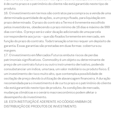
é de curto prazo e o patrimônio do cliente não está garantido neste tipo de
produto.
O investimento em termos são contratos para compra ou a venda de uma
determinada quantidade de ações, a um preço fixado, para liquidação em
prazo determinado. O prazo do contrato a Termo é livremente escolhido
pelos investidores, obedecendo o prazo mínimo de 16 dias e máximo de 999
dias corridos. O preço será o valor da ação adicionado de uma parcela
correspondente aos juros – que são fixados livremente em mercado, em
função do prazo do contrato. Toda transação a termo requer um depósito de
garantia. Essas garantias são prestadas em duas formas: cobertura ou
margem.
O investimento em Mercados Futuros embute riscos de perdas
patrimoniais significativos. Commodity é um objeto ou determinante de
preço de um contrato futuro ou outro instrumento derivativo, podendo
consubstanciar um índice, uma taxa, um valor mobiliário ou produto físico. É
um investimento de risco muito alto, que contempla a possibilidade de
oscilação de preço devido à utilização de alavancagem financeira. A duração
recomendada para o investimento é de curto prazo e o patrimônio do cliente
não está garantido neste tipo de produto. As condições de mercado,
mudanças climáticas e o cenário macroeconômico podem afetar o
desempenho do investimento.
ESTA INSTITUIÇÃO É ADERENTE AO CÓDIGO ANBIMA DE
DISTRIBUIÇÃO DE PRODUTOS DE INVESTIMENTO.