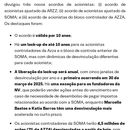
divulgou três novos acordos de acionistas: (i) acordo de
acionistas ajustado da ARZZ; (ii) acordo de acionistas ajustado da
SOMA; e (iii) acordo de acionistas do bloco controlador da AZZA.
Os destaques foram:
O acordo é
válido por 10 anos
;
Há
um lock-up de até 10 anos
para os acionistas
controladores da Azza e o bloco de controle anterior da
SOMA, mas com dinâmicas de desvinculação diferentes
para cada acionista;
A liberação do lock-up será anual
, com cinco janelas de
desvinculação por ano e a
primeira ocorrendo em 30 de
março de 2025.
Há
uma exceção para os fundadores da
NV
, que poderão vender ações antes do vencimento em
caso de necessidade de desembolso de pagar impostos
relacionados ao acordo com a SOMA, enquanto
Marcello
Bastos e Katia Barros têm uma desvinculação mais
acelerada no curto prazo;
Os acionistas controladores da SOMA terão
4,5 milhões de
ações (2% de AZZA) desvinculadas a partir de hoje
, pois