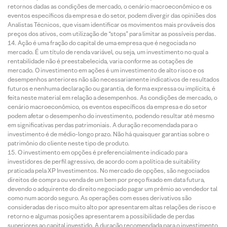
retornos dadas as condições de mercado, o cenário macroeconômico e os
eventos específicos da empresa e do setor, podem divergir das opiniões dos
Analistas Técnicos, que visam identificar os movimentos mais prováveis dos
preços dos ativos, com utilização de “stops” para limitar as possíveis perdas.
Ação é uma fração do capital de uma empresa que é negociada no
mercado. É um título de renda variável, ou seja, um investimento no qual a
rentabilidade não é preestabelecida, varia conforme as cotações de
mercado. O investimento em ações é um investimento de alto risco e os
desempenhos anteriores não são necessariamente indicativos de resultados
futuros e nenhuma declaração ou garantia, de forma expressa ou implícita, é
feita neste material em relação a desempenhos. As condições de mercado, o
cenário macroeconômico, os eventos específicos da empresa e do setor
podem afetar o desempenho do investimento, podendo resultar até mesmo
em significativas perdas patrimoniais. A duração recomendada para o
investimento é de médio-longo prazo. Não há quaisquer garantias sobre o
patrimônio do cliente neste tipo de produto.
O investimento em opções é preferencialmente indicado para
investidores de perfil agressivo, de acordo com a política de suitability
praticada pela XP Investimentos. No mercado de opções, são negociados
direitos de compra ou venda de um bem por preço fixado em data futura,
devendo o adquirente do direito negociado pagar um prêmio ao vendedor tal
como num acordo seguro. As operações com esses derivativos são
consideradas de risco muito alto por apresentarem altas relações de risco e
retorno e algumas posições apresentarem a possibilidade de perdas
superiores ao capital investido. A duração recomendada para o investimento