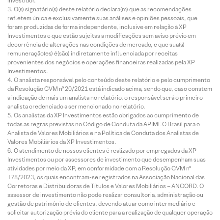
investidor.
O(s) signatário(s) deste relatório declara(m) que as recomendações
refletem única e exclusivamente suas análises e opiniões pessoais, que
foram produzidas de forma independente, inclusive em relação à XP
Investimentos e que estão sujeitas a modificações sem aviso prévio em
decorrência de alterações nas condições de mercado, e que sua(s)
remuneração(es) é(são) indiretamente influenciada por receitas
provenientes dos negócios e operações financeiras realizadas pela XP
Investimentos.
O analista responsável pelo conteúdo deste relatório e pelo cumprimento
da Resolução CVM nº 20/2021 está indicado acima, sendo que, caso constem
a indicação de mais um analista no relatório, o responsável será o primeiro
analista credenciado a ser mencionado no relatório.
Os analistas da XP Investimentos estão obrigados ao cumprimento de
todas as regras previstas no Código de Conduta da APIMEC Brasil para o
Analista de Valores Mobiliários e na Política de Conduta dos Analistas de
Valores Mobiliários da XP Investimentos.
O atendimento de nossos clientes é realizado por empregados da XP
Investimentos ou por assessores de investimento que desempenham suas
atividades por meio da XP, em conformidade com a Resolução CVM nº
178/2023, os quais encontram-se registrados na Associação Nacional das
Corretoras e Distribuidoras de Títulos e Valores Mobiliários – ANCORD. O
assessor de investimento não pode realizar consultoria, administração ou
gestão de patrimônio de clientes, devendo atuar como intermediário e
solicitar autorização prévia do cliente para a realização de qualquer operação