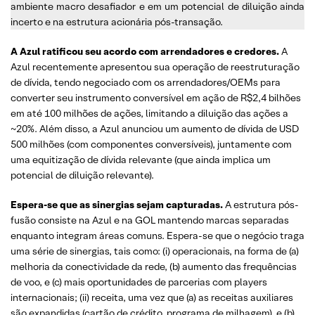
ambiente macro desafiador e em um potencial de diluição ainda
incerto e na estrutura acionária pós-transação.
A Azul ratificou seu acordo com arrendadores e credores.
A
Azul recentemente apresentou sua operação de reestruturação
de dívida, tendo negociado com os arrendadores/OEMs para
converter seu instrumento conversível em ação de R$2,4 bilhões
em até 100 milhões de ações, limitando a diluição das ações a
~20%. Além disso, a Azul anunciou um aumento de dívida de USD
500 milhões (com componentes conversíveis), juntamente com
uma equitização de dívida relevante (que ainda implica um
potencial de diluição relevante).
Espera-se que as sinergias sejam capturadas.
A estrutura pós-
fusão consiste na Azul e na GOL mantendo marcas separadas
enquanto integram áreas comuns. Espera-se que o negócio traga
uma série de sinergias, tais como: (i) operacionais, na forma de (a)
melhoria da conectividade da rede, (b) aumento das frequências
de voo, e (c) mais oportunidades de parcerias com players
internacionais; (ii) receita, uma vez que (a) as receitas auxiliares
são expandidas (cartão de crédito, programa de milhagem), e (b)