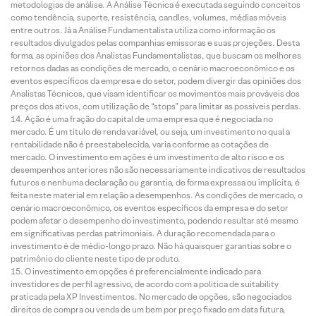
metodologias de análise. A Análise Técnica é executada seguindo conceitos
como tendência, suporte, resistência, candles, volumes, médias móveis
entre outros. Já a Análise Fundamentalista utiliza como informação os
resultados divulgados pelas companhias emissoras e suas projeções. Desta
forma, as opiniões dos Analistas Fundamentalistas, que buscam os melhores
retornos dadas as condições de mercado, o cenário macroeconômico e os
eventos específicos da empresa e do setor, podem divergir das opiniões dos
Analistas Técnicos, que visam identificar os movimentos mais prováveis dos
preços dos ativos, com utilização de “stops” para limitar as possíveis perdas.
Ação é uma fração do capital de uma empresa que é negociada no
mercado. É um título de renda variável, ou seja, um investimento no qual a
rentabilidade não é preestabelecida, varia conforme as cotações de
mercado. O investimento em ações é um investimento de alto risco e os
desempenhos anteriores não são necessariamente indicativos de resultados
futuros e nenhuma declaração ou garantia, de forma expressa ou implícita, é
feita neste material em relação a desempenhos. As condições de mercado, o
cenário macroeconômico, os eventos específicos da empresa e do setor
podem afetar o desempenho do investimento, podendo resultar até mesmo
em significativas perdas patrimoniais. A duração recomendada para o
investimento é de médio-longo prazo. Não há quaisquer garantias sobre o
patrimônio do cliente neste tipo de produto.
O investimento em opções é preferencialmente indicado para
investidores de perfil agressivo, de acordo com a política de suitability
praticada pela XP Investimentos. No mercado de opções, são negociados
direitos de compra ou venda de um bem por preço fixado em data futura,