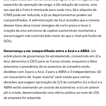
expansão da operação de carga; e (iii) redução de custos, uma
vez que (a) a frota é otimizada para cada rota, (b) a alíquota de
ICMS pode ser reduzida, e (c) os departamentos podem ser
compartilhados. A administração da Azul acredita que a maioria
desses itens deve trazer sinergias de curto prazo e levar à
criação de uma estrutura de capital sustentável, mantendo a
alavancagem sob controle (não maior do que o nível pré-fusão da
GOL).
Governança a ser compartilhada entre a Azul e a ABRA.
Um
sólido plano de governança foi estabelecido, consistindo em: (i) a
Azul determina o CEO para os 3 anos iniciais, enquanto a Abra
seleciona o presidente; (ii) os assentos do conselho serão
divididos com 3 para a Azul, 3 para a ABRA e 3 independentes; (iii)
um mecanismo de “super maioria” será criado para certas
decisões que exigem aprovação de 2/3 do conselho; (iv) a Azul e a
ABRA estão assinando um acordo de acionistas; e (v) um poison
pill é criada, desencadeando uma oferta pública se mais de 15%
da empresa for adquirida.