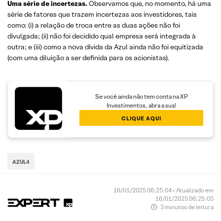
Uma série de incertezas.
Observamos que, no momento, há uma
série de fatores que trazem incertezas aos investidores, tais
como: (i) a relação de troca entre as duas ações não foi
divulgada; (ii) não foi decidido qual empresa será integrada à
outra; e (iii) como a nova dívida da Azul ainda não foi equitizada
(com uma diluição a ser definida para os acionistas).
Se você ainda não tem conta na XP
Investimentos, abra a sua!
CLIQUE AQUI
AZUL4
16/01/2025 06:25:04 • Atualizado em
16/01/2025 06:25:05
3 minutos de leitura