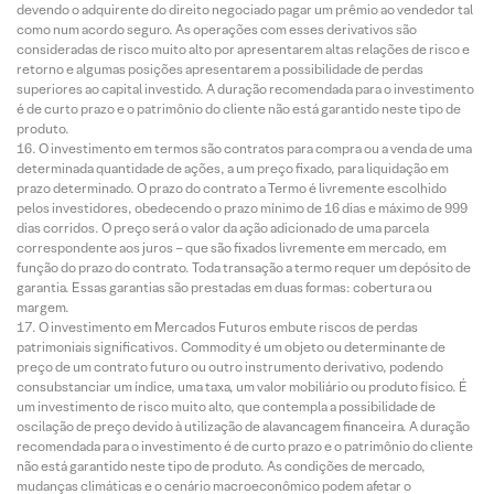
devendo o adquirente do direito negociado pagar um prêmio ao vendedor tal
como num acordo seguro. As operações com esses derivativos são
consideradas de risco muito alto por apresentarem altas relações de risco e
retorno e algumas posições apresentarem a possibilidade de perdas
superiores ao capital investido. A duração recomendada para o investimento
é de curto prazo e o patrimônio do cliente não está garantido neste tipo de
produto.
O investimento em termos são contratos para compra ou a venda de uma
determinada quantidade de ações, a um preço fixado, para liquidação em
prazo determinado. O prazo do contrato a Termo é livremente escolhido
pelos investidores, obedecendo o prazo mínimo de 16 dias e máximo de 999
dias corridos. O preço será o valor da ação adicionado de uma parcela
correspondente aos juros – que são fixados livremente em mercado, em
função do prazo do contrato. Toda transação a termo requer um depósito de
garantia. Essas garantias são prestadas em duas formas: cobertura ou
margem.
O investimento em Mercados Futuros embute riscos de perdas
patrimoniais significativos. Commodity é um objeto ou determinante de
preço de um contrato futuro ou outro instrumento derivativo, podendo
consubstanciar um índice, uma taxa, um valor mobiliário ou produto físico. É
um investimento de risco muito alto, que contempla a possibilidade de
oscilação de preço devido à utilização de alavancagem financeira. A duração
recomendada para o investimento é de curto prazo e o patrimônio do cliente
não está garantido neste tipo de produto. As condições de mercado,
mudanças climáticas e o cenário macroeconômico podem afetar o