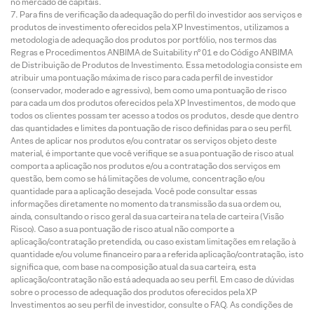
no mercado de capitais.
Para fins de verificação da adequação do perfil do investidor aos serviços e
produtos de investimento oferecidos pela XP Investimentos, utilizamos a
metodologia de adequação dos produtos por portfólio, nos termos das
Regras e Procedimentos ANBIMA de Suitability nº 01 e do Código ANBIMA
de Distribuição de Produtos de Investimento. Essa metodologia consiste em
atribuir uma pontuação máxima de risco para cada perfil de investidor
(conservador, moderado e agressivo), bem como uma pontuação de risco
para cada um dos produtos oferecidos pela XP Investimentos, de modo que
todos os clientes possam ter acesso a todos os produtos, desde que dentro
das quantidades e limites da pontuação de risco definidas para o seu perfil.
Antes de aplicar nos produtos e/ou contratar os serviços objeto deste
material, é importante que você verifique se a sua pontuação de risco atual
comporta a aplicação nos produtos e/ou a contratação dos serviços em
questão, bem como se há limitações de volume, concentração e/ou
quantidade para a aplicação desejada. Você pode consultar essas
informações diretamente no momento da transmissão da sua ordem ou,
ainda, consultando o risco geral da sua carteira na tela de carteira (Visão
Risco). Caso a sua pontuação de risco atual não comporte a
aplicação/contratação pretendida, ou caso existam limitações em relação à
quantidade e/ou volume financeiro para a referida aplicação/contratação, isto
significa que, com base na composição atual da sua carteira, esta
aplicação/contratação não está adequada ao seu perfil. Em caso de dúvidas
sobre o processo de adequação dos produtos oferecidos pela XP
Investimentos ao seu perfil de investidor, consulte o FAQ. As condições de