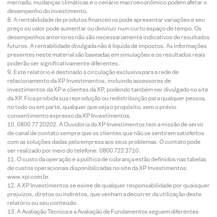
mercado, mudanças climáticas e o cenário macroeconômico podem afetar o
desempenho do investimento.
A rentabilidade de produtos financeiros pode apresentar variações e seu
preço ou valor pode aumentar ou diminuir num curto espaço de tempo. Os
desempenhos anteriores não são necessariamente indicativos de resultados
futuros. A rentabilidade divulgada não é líquida de impostos. As informações
presentes neste material são baseadas em simulações e os resultados reais
poderão ser significativamente diferentes.
Este relatório é destinado à circulação exclusiva para a rede de
relacionamento da XP Investimentos, incluindo assessores de
investimentos da XP e clientes da XP, podendo também ser divulgado no site
da XP. Fica proibida sua reprodução ou redistribuição para qualquer pessoa,
no todo ou em parte, qualquer que seja o propósito, sem o prévio
consentimento expresso da XP Investimentos.
0800 77 20202. A Ouvidoria da XP Investimentos tem a missão de servir
de canal de contato sempre que os clientes que não se sentirem satisfeitos
com as soluções dadas pela empresa aos seus problemas. O contato pode
ser realizado por meio do telefone: 0800 722 3710.
O custo da operação e a política de cobrança estão definidos nas tabelas
de custos operacionais disponibilizadas no site da XP Investimentos:
www.xpi.com.br.
A XP Investimentos se exime de qualquer responsabilidade por quaisquer
prejuízos, diretos ou indiretos, que venham a decorrer da utilização deste
relatório ou seu conteúdo.
A Avaliação Técnica e a Avaliação de Fundamentos seguem diferentes