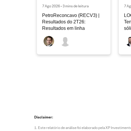
7 Ago 2026 • 3 mins de leitura
7 Ag
PetroReconcavo (RECV3) |
LO
Resultados do 2T26:
Ten
Resultados em linha
sól
rec
Disclaimer:
Este relatório de análise foi elaborado pela XP Investim