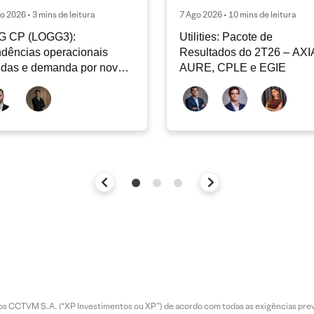
o 2026 • 3 mins de leitura
7 Ago 2026 • 10 mins de leitura
G CP (LOGG3):
Utilities: Pacote de
dências operacionais
Resultados do 2T26 – AXI
idas e demanda por nova
AURE, CPLE e EGIE
iclagem de ativos
entos CCTVM S.A. (“XP Investimentos ou XP”) de acordo com todas as exigências p