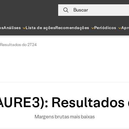
Buscar
os
Análises
Lista de ações
Recomendações
Periódicos
Apr
 Resultados do 2T24
AURE3): Resultados
Margens brutas mais baixas