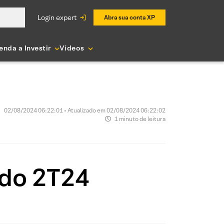
login expert
Abra sua conta XP
enda a Investir
Vídeos
02/08/2024 06:22:01 • Atualizado em 02/08/2024 06:22:02
1 minuto de leitura
 do 2T24