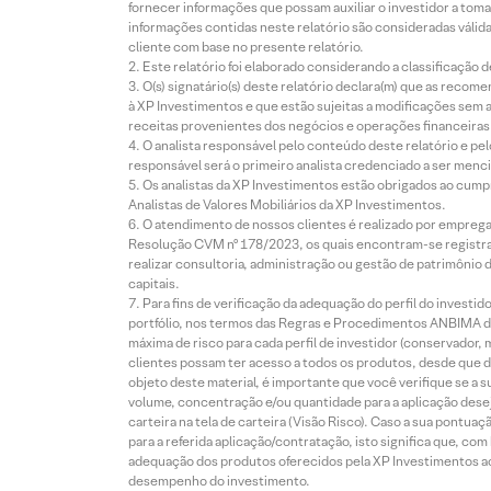
fornecer informações que possam auxiliar o investidor a toma
informações contidas neste relatório são consideradas válida
cliente com base no presente relatório.
Este relatório foi elaborado considerando a classificação d
O(s) signatário(s) deste relatório declara(m) que as reco
à XP Investimentos e que estão sujeitas a modificações sem 
receitas provenientes dos negócios e operações financeiras 
O analista responsável pelo conteúdo deste relatório e pe
responsável será o primeiro analista credenciado a ser menci
Os analistas da XP Investimentos estão obrigados ao cumpr
Analistas de Valores Mobiliários da XP Investimentos.
O atendimento de nossos clientes é realizado por empreg
Resolução CVM nº 178/2023, os quais encontram-se registrad
realizar consultoria, administração ou gestão de patrimônio 
capitais.
Para fins de verificação da adequação do perfil do invest
portfólio, nos termos das Regras e Procedimentos ANBIMA de
máxima de risco para cada perfil de investidor (conservado
clientes possam ter acesso a todos os produtos, desde que de
objeto deste material, é importante que você verifique se a
volume, concentração e/ou quantidade para a aplicação dese
carteira na tela de carteira (Visão Risco). Caso a sua pontu
para a referida aplicação/contratação, isto significa que, co
adequação dos produtos oferecidos pela XP Investimentos ao
desempenho do investimento.