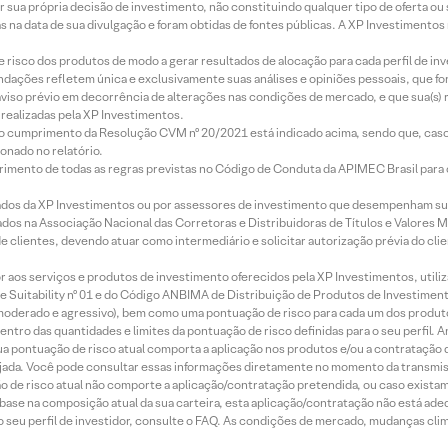
r sua própria decisão de investimento, não constituindo qualquer tipo de oferta ou
s na data de sua divulgação e foram obtidas de fontes públicas. A XP Investimentos
e risco dos produtos de modo a gerar resultados de alocação para cada perfil de inv
mendações refletem única e exclusivamente suas análises e opiniões pessoais, que 
aviso prévio em decorrência de alterações nas condições de mercado, e que sua(s)
realizadas pela XP Investimentos.
lo cumprimento da Resolução CVM nº 20/2021 está indicado acima, sendo que, caso 
onado no relatório.
imento de todas as regras previstas no Código de Conduta da APIMEC Brasil para o 
ados da XP Investimentos ou por assessores de investimento que desempenham sua
os na Associação Nacional das Corretoras e Distribuidoras de Títulos e Valores 
de clientes, devendo atuar como intermediário e solicitar autorização prévia do cl
idor aos serviços e produtos de investimento oferecidos pela XP Investimentos, uti
 Suitability nº 01 e do Código ANBIMA de Distribuição de Produtos de Investimen
r, moderado e agressivo), bem como uma pontuação de risco para cada um dos produ
ntro das quantidades e limites da pontuação de risco definidas para o seu perfil. A
 sua pontuação de risco atual comporta a aplicação nos produtos e/ou a contratação
jada. Você pode consultar essas informações diretamente no momento da transmissã
ação de risco atual não comporte a aplicação/contratação pretendida, ou caso exista
m base na composição atual da sua carteira, esta aplicação/contratação não está ad
 seu perfil de investidor, consulte o FAQ. As condições de mercado, mudanças cl