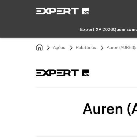
Expert XP 2026
Quem som
Ações
Relatórios
Auren (AURE3):
Auren (