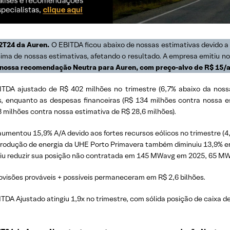
2T24 da Auren.
O EBITDA ficou abaixo de nossas estimativas devido a
cima de nossas estimativas, afetando o resultado. A empresa emitiu nov
ossa recomendação Neutra para Auren, com preço-alvo de R$ 15/a
TDA ajustado de R$ 402 milhões no trimestre (6,7% abaixo da noss
, enquanto as despesas financeiras (R$ 134 milhões contra nossa e
milhões contra nossa estimativa de R$ 28,6 milhões).
aumentou 15,9% A/A devido aos fortes recursos eólicos no trimestre (4
produção de energia da UHE Porto Primavera também diminuiu 13,9% em 
guiu reduzir sua posição não contratada em 145 MWavg em 2025, 65 
ovisões prováveis + possíveis permaneceram em R$ 2,6 bilhões.
ITDA Ajustado atingiu 1,9x no trimestre, com sólida posição de caixa d