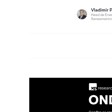
Vladimir 
Head de Ener
Saneamento