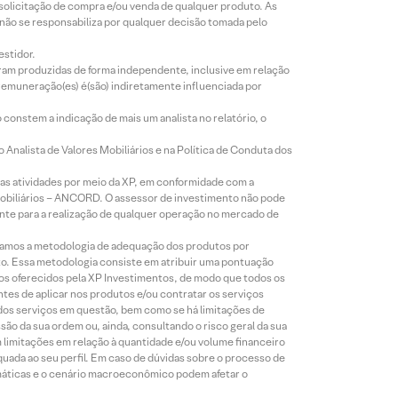
 solicitação de compra e/ou venda de qualquer produto. As
 não se responsabiliza por qualquer decisão tomada pelo
estidor.
foram produzidas de forma independente, inclusive em relação
 remuneração(es) é(são) indiretamente influenciada por
constem a indicação de mais um analista no relatório, o
Analista de Valores Mobiliários e na Política de Conduta dos
s atividades por meio da XP, em conformidade com a
Mobiliários – ANCORD. O assessor de investimento não pode
iente para a realização de qualquer operação no mercado de
lizamos a metodologia de adequação dos produtos por
to. Essa metodologia consiste em atribuir uma pontuação
tos oferecidos pela XP Investimentos, de modo que todos os
ntes de aplicar nos produtos e/ou contratar os serviços
 dos serviços em questão, bem como se há limitações de
o da sua ordem ou, ainda, consultando o risco geral da sua
m limitações em relação à quantidade e/ou volume financeiro
equada ao seu perfil. Em caso de dúvidas sobre o processo de
imáticas e o cenário macroeconômico podem afetar o