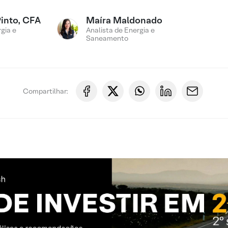
Pinto, CFA
Maíra Maldonado
gia e
Analista de Energia e
Saneamento
Compartilhar: