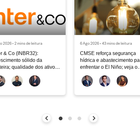
o 2026 • 2 mins de leitura
6 Ago 2026 • 43 mins de leitura
er & Co (INBR32):
CMSE reforça segurança
scimento sólido da
hídrica e abastecimento pa
teira; qualidade dos ativos
enfrentar o El Niño; veja o
tinua sendo o principal
Radar Energia XP | Agosto
bate