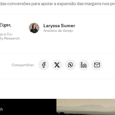
as conversões para apoiar a expansão das margens nos p
Eiger,
Laryssa Sumer
Analista de Varejo
jo e Co-
ty Research
Compartilhar: