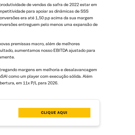
 produtividade de vendas da safra de 2022 estar em
petitividade para apoiar as dinâmicas de SSS
conversões era até 1,50 p.p acima da sua margem
 conversões entreguem pelo menos uma expansão de
novas premissas macro, além de melhores
esultado, aumentamos nosso EBITDA ajustado para
vamente.
ntregando margens em melhoria e desalavancagem
 ASAI como um player com execução sólida. Além
bertura, em 11x P/L para 2026.
CLIQUE AQUI