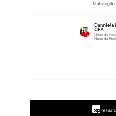
Maturação d
Danniela 
CFA
Head de Vare
Head de Equi