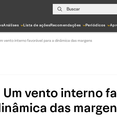
Buscar
os
Análises
Lista de ações
Recomendações
Periódicos
Apr
Um vento interno favorável para a dinâmica das margens
: Um vento interno fa
inâmica das marge