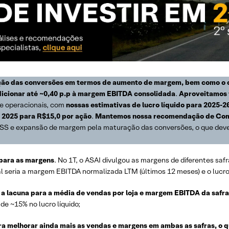
ção das conversões em termos de aumento de margem, bem como o c
icionar até ~0,40 p.p à margem EBITDA consolidada
.
Aproveitamos 
 e operacionais, com
nossas estimativas de lucro líquido para 2025
e 2025 para R$15,0 por ação
.
Mantemos nossa recomendação de Co
SSS e expansão de margem pela maturação das conversões, o que dev
para as margens
. No 1T, o ASAI divulgou as margens de diferentes sa
 seria a margem EBITDA normalizada LTM (últimos 12 meses) e o lucro 
ar a lacuna para a média de vendas por loja e margem EBITDA da safr
de ~15% no lucro líquido;
a melhorar ainda mais as vendas e margens em ambas as safras, o q