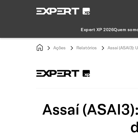
Expert XP 2026
Quem som
Ações
Relatórios
Assaí (ASAI3): 
Assaí (ASAI3)
d