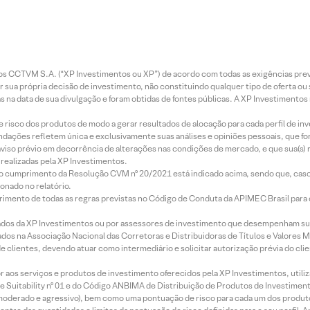
entos CCTVM S.A. (“XP Investimentos ou XP”) de acordo com todas as exigências p
r sua própria decisão de investimento, não constituindo qualquer tipo de oferta ou
s na data de sua divulgação e foram obtidas de fontes públicas. A XP Investimentos
e risco dos produtos de modo a gerar resultados de alocação para cada perfil de inv
mendações refletem única e exclusivamente suas análises e opiniões pessoais, que 
aviso prévio em decorrência de alterações nas condições de mercado, e que sua(s)
realizadas pela XP Investimentos.
lo cumprimento da Resolução CVM nº 20/2021 está indicado acima, sendo que, caso 
onado no relatório.
imento de todas as regras previstas no Código de Conduta da APIMEC Brasil para o 
ados da XP Investimentos ou por assessores de investimento que desempenham sua
os na Associação Nacional das Corretoras e Distribuidoras de Títulos e Valores 
de clientes, devendo atuar como intermediário e solicitar autorização prévia do cl
idor aos serviços e produtos de investimento oferecidos pela XP Investimentos, uti
 Suitability nº 01 e do Código ANBIMA de Distribuição de Produtos de Investimen
r, moderado e agressivo), bem como uma pontuação de risco para cada um dos produ