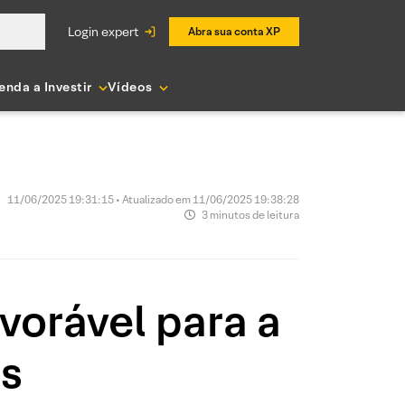
login expert
Abra sua conta XP
enda a Investir
Vídeos
11/06/2025 19:31:15 • Atualizado em 11/06/2025 19:38:28
3 minutos de leitura
vorável para a
ns