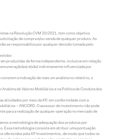
revistas na Resolução CVM 20/2021, tem como objetivo
 solicitação de compra e/ou venda de qualquer produto. As
 não se responsabiliza por qualquer decisão tomada pelo
estidor.
foram produzidas de forma independente, inclusive em relação
 remuneração(es) é(são) indiretamente influenciada por
constem a indicação de mais um analista no relatório, o
Analista de Valores Mobiliários e na Política de Conduta dos
s atividades por meio da XP, em conformidade com a
Mobiliários – ANCORD. O assessor de investimento não pode
iente para a realização de qualquer operação no mercado de
lizamos a metodologia de adequação dos produtos por
to. Essa metodologia consiste em atribuir uma pontuação
tos oferecidos pela XP Investimentos, de modo que todos os