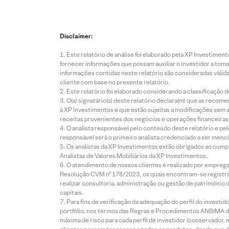
Disclaimer:
Este relatório de análise foi elaborado pela XP Investim
fornecer informações que possam auxiliar o investidor a toma
informações contidas neste relatório são consideradas válida
cliente com base no presente relatório.
Este relatório foi elaborado considerando a classificação d
O(s) signatário(s) deste relatório declara(m) que as reco
à XP Investimentos e que estão sujeitas a modificações sem 
receitas provenientes dos negócios e operações financeiras 
O analista responsável pelo conteúdo deste relatório e pe
responsável será o primeiro analista credenciado a ser menci
Os analistas da XP Investimentos estão obrigados ao cumpr
Analistas de Valores Mobiliários da XP Investimentos.
O atendimento de nossos clientes é realizado por empreg
Resolução CVM nº 178/2023, os quais encontram-se registrad
realizar consultoria, administração ou gestão de patrimônio 
capitais.
Para fins de verificação da adequação do perfil do invest
portfólio, nos termos das Regras e Procedimentos ANBIMA de
máxima de risco para cada perfil de investidor (conservado