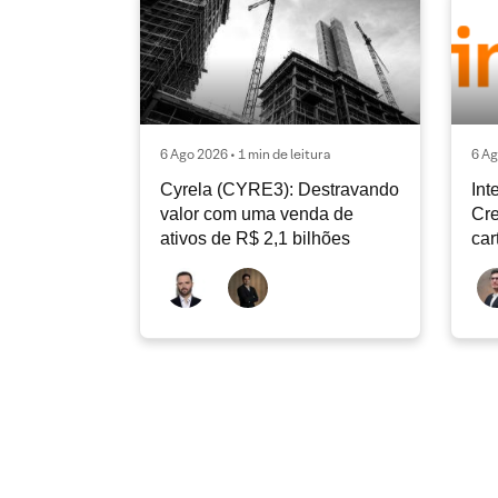
6 Ago 2026 • 1 min de leitura
6 Ag
Cyrela (CYRE3): Destravando
Int
valor com uma venda de
Cre
ativos de R$ 2,1 bilhões
car
con
de