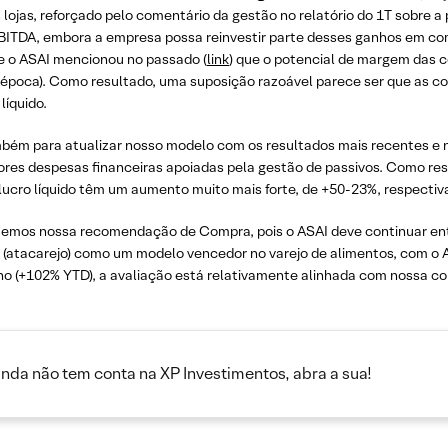
lojas, reforçado pelo comentário da gestão no relatório do 1T sobre a
ITDA, embora a empresa possa reinvestir parte desses ganhos em com
e o ASAI mencionou no passado (
link
) que o potencial de margem das 
 época). Como resultado, uma suposição razoável parece ser que as
líquido.
bém para atualizar nosso modelo com os resultados mais recentes e 
nores despesas financeiras apoiadas pela gestão de passivos. Como r
ucro líquido têm um aumento muito mais forte, de +50-23%, respecti
temos nossa recomendação de Compra, pois o ASAI deve continuar e
 (atacarejo) como um modelo vencedor no varejo de alimentos, com o
o (+102% YTD), a avaliação está relativamente alinhada com nossa co
inda não tem conta na XP Investimentos, abra a sua!