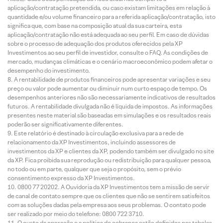
aplicação/contratação pretendida, ou caso existam limitações em relação à
quantidade e/ou volume financeiro para a referida aplicação/contratação, isto
significa que, com base na composição atual da sua carteira, esta
aplicação/contratação não está adequada ao seu perfil. Em caso de dúvidas
sobre o processo de adequação dos produtos oferecidos pela XP
Investimentos ao seu perfil de investidor, consulte o FAQ. As condições de
mercado, mudanças climáticas e o cenário macroeconômico podem afetar o
desempenho do investimento.
A rentabilidade de produtos financeiros pode apresentar variações e seu
preço ou valor pode aumentar ou diminuir num curto espaço de tempo. Os
desempenhos anteriores não são necessariamente indicativos de resultados
futuros. A rentabilidade divulgada não é líquida de impostos. As informações
presentes neste material são baseadas em simulações e os resultados reais
poderão ser significativamente diferentes.
Este relatório é destinado à circulação exclusiva para a rede de
relacionamento da XP Investimentos, incluindo assessores de
investimentos da XP e clientes da XP, podendo também ser divulgado no site
da XP. Fica proibida sua reprodução ou redistribuição para qualquer pessoa,
no todo ou em parte, qualquer que seja o propósito, sem o prévio
consentimento expresso da XP Investimentos.
0800 77 20202. A Ouvidoria da XP Investimentos tem a missão de servir
de canal de contato sempre que os clientes que não se sentirem satisfeitos
com as soluções dadas pela empresa aos seus problemas. O contato pode
ser realizado por meio do telefone: 0800 722 3710.
O custo da operação e a política de cobrança estão definidos nas tabelas