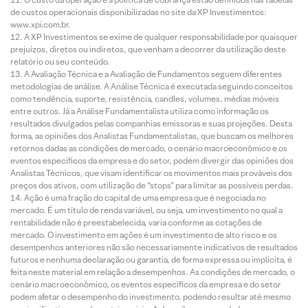
de custos operacionais disponibilizadas no site da XP Investimentos:
www.xpi.com.br.
A XP Investimentos se exime de qualquer responsabilidade por quaisquer
prejuízos, diretos ou indiretos, que venham a decorrer da utilização deste
relatório ou seu conteúdo.
A Avaliação Técnica e a Avaliação de Fundamentos seguem diferentes
metodologias de análise. A Análise Técnica é executada seguindo conceitos
como tendência, suporte, resistência, candles, volumes, médias móveis
entre outros. Já a Análise Fundamentalista utiliza como informação os
resultados divulgados pelas companhias emissoras e suas projeções. Desta
forma, as opiniões dos Analistas Fundamentalistas, que buscam os melhores
retornos dadas as condições de mercado, o cenário macroeconômico e os
eventos específicos da empresa e do setor, podem divergir das opiniões dos
Analistas Técnicos, que visam identificar os movimentos mais prováveis dos
preços dos ativos, com utilização de “stops” para limitar as possíveis perdas.
Ação é uma fração do capital de uma empresa que é negociada no
mercado. É um título de renda variável, ou seja, um investimento no qual a
rentabilidade não é preestabelecida, varia conforme as cotações de
mercado. O investimento em ações é um investimento de alto risco e os
desempenhos anteriores não são necessariamente indicativos de resultados
futuros e nenhuma declaração ou garantia, de forma expressa ou implícita, é
feita neste material em relação a desempenhos. As condições de mercado, o
cenário macroeconômico, os eventos específicos da empresa e do setor
podem afetar o desempenho do investimento, podendo resultar até mesmo