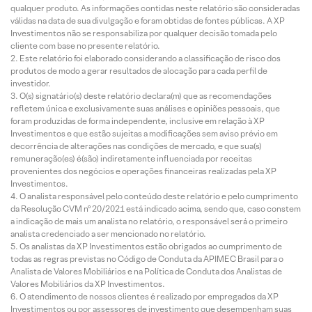
qualquer produto. As informações contidas neste relatório são consideradas
válidas na data de sua divulgação e foram obtidas de fontes públicas. A XP
Investimentos não se responsabiliza por qualquer decisão tomada pelo
cliente com base no presente relatório.
Este relatório foi elaborado considerando a classificação de risco dos
produtos de modo a gerar resultados de alocação para cada perfil de
investidor.
O(s) signatário(s) deste relatório declara(m) que as recomendações
refletem única e exclusivamente suas análises e opiniões pessoais, que
foram produzidas de forma independente, inclusive em relação à XP
Investimentos e que estão sujeitas a modificações sem aviso prévio em
decorrência de alterações nas condições de mercado, e que sua(s)
remuneração(es) é(são) indiretamente influenciada por receitas
provenientes dos negócios e operações financeiras realizadas pela XP
Investimentos.
O analista responsável pelo conteúdo deste relatório e pelo cumprimento
da Resolução CVM nº 20/2021 está indicado acima, sendo que, caso constem
a indicação de mais um analista no relatório, o responsável será o primeiro
analista credenciado a ser mencionado no relatório.
Os analistas da XP Investimentos estão obrigados ao cumprimento de
todas as regras previstas no Código de Conduta da APIMEC Brasil para o
Analista de Valores Mobiliários e na Política de Conduta dos Analistas de
Valores Mobiliários da XP Investimentos.
O atendimento de nossos clientes é realizado por empregados da XP
Investimentos ou por assessores de investimento que desempenham suas