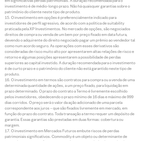
em significativas perdas patrimoniais. A duração recomendada para o
investimento é de médio-longo prazo. Não há quaisquer garantias sobre o
patrimônio do cliente neste tipo de produto.
O investimento em opções é preferencialmente indicado para
investidores de perfil agressivo, de acordo com a política de suitability
praticada pela XP Investimentos. No mercado de opções, são negociados
direitos de compra ou venda de um bem por preço fixado em data futura,
devendo o adquirente do direito negociado pagar um prêmio ao vendedor tal
como num acordo seguro. As operações com esses derivativos são
consideradas de risco muito alto por apresentarem altas relações de risco e
retorno e algumas posições apresentarem a possibilidade de perdas
superiores ao capital investido. A duração recomendada para o investimento
é de curto prazo e o patrimônio do cliente não está garantido neste tipo de
produto.
O investimento em termos são contratos para compra ou a venda de uma
determinada quantidade de ações, a um preço fixado, para liquidação em
prazo determinado. O prazo do contrato a Termo é livremente escolhido
pelos investidores, obedecendo o prazo mínimo de 16 dias e máximo de 999
dias corridos. O preço será o valor da ação adicionado de uma parcela
correspondente aos juros – que são fixados livremente em mercado, em
função do prazo do contrato. Toda transação a termo requer um depósito de
garantia. Essas garantias são prestadas em duas formas: cobertura ou
margem.
O investimento em Mercados Futuros embute riscos de perdas
patrimoniais significativos. Commodity é um objeto ou determinante de