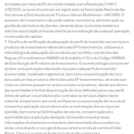
atividades por meio da XP, em conformidade com a Resolução CVM nº
178/2023, os quais encontram-se registrados na Associação Nacional das
Corretoras e Distribuidoras de Títulos e Valores Mobiliários – ANCORD. O
assessor de investimento não pode realizar consultoria, administração ou
gestão de patrimônio de clientes, devendo atuar como intermediário e
solicitar autorização prévia do cliente para a realização de qualquer operação
no mercado de capitais.
Para fins de verificação da adequação do perfil do investidor aos serviços e
produtos de investimento oferecidos pela XP Investimentos, utilizamos a
metodologia de adequação dos produtos por portfólio, nos termos das
Regras e Procedimentos ANBIMA de Suitability nº 01 e do Código ANBIMA
de Distribuição de Produtos de Investimento. Essa metodologia consiste em
atribuir uma pontuação máxima de risco para cada perfil de investidor
(conservador, moderado e agressivo), bem como uma pontuação de risco
para cada um dos produtos oferecidos pela XP Investimentos, de modo que
todos os clientes possam ter acesso a todos os produtos, desde que dentro
das quantidades e limites da pontuação de risco definidas para o seu perfil.
Antes de aplicar nos produtos e/ou contratar os serviços objeto deste
material, é importante que você verifique se a sua pontuação de risco atual
comporta a aplicação nos produtos e/ou a contratação dos serviços em
questão, bem como se há limitações de volume, concentração e/ou
quantidade para a aplicação desejada. Você pode consultar essas
informações diretamente no momento da transmissão da sua ordem ou,
ainda, consultando o risco geral da sua carteira na tela de carteira (Visão
Risco). Caso a sua pontuação de risco atual não comporte a