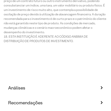
preço de um contrato futuro ou outro instrumento derivativo, podendo
consubstanciar um índice, uma taxa, um valor mobiliário ou produto físico. É
um investimento de risco muito alto, que contempla a possibilidade de
oscilação de preço devido à utilização de alavancagem financeira. A duração
recomendada para o investimento é de curto prazo e o patrimônio do cliente
não está garantido neste tipo de produto. As condições de mercado,
mudanças climáticas e o cenário macroeconômico podem afetar o
desempenho do investimento.
ESTA INSTITUIÇÃO É ADERENTE AO CÓDIGO ANBIMA DE
DISTRIBUIÇÃO DE PRODUTOS DE INVESTIMENTO.
Análises
Recomendações