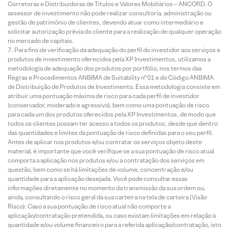
Corretoras e Distribuidoras de Títulos e Valores Mobiliários – ANCORD. O
assessor de investimento não pode realizar consultoria, administração ou
gestão de patrimônio de clientes, devendo atuar como intermediário e
solicitar autorização prévia do cliente para a realização de qualquer operação
no mercado de capitais.
Para fins de verificação da adequação do perfil do investidor aos serviços e
produtos de investimento oferecidos pela XP Investimentos, utilizamos a
metodologia de adequação dos produtos por portfólio, nos termos das
Regras e Procedimentos ANBIMA de Suitability nº 01 e do Código ANBIMA
de Distribuição de Produtos de Investimento. Essa metodologia consiste em
atribuir uma pontuação máxima de risco para cada perfil de investidor
(conservador, moderado e agressivo), bem como uma pontuação de risco
para cada um dos produtos oferecidos pela XP Investimentos, de modo que
todos os clientes possam ter acesso a todos os produtos, desde que dentro
das quantidades e limites da pontuação de risco definidas para o seu perfil.
Antes de aplicar nos produtos e/ou contratar os serviços objeto deste
material, é importante que você verifique se a sua pontuação de risco atual
comporta a aplicação nos produtos e/ou a contratação dos serviços em
questão, bem como se há limitações de volume, concentração e/ou
quantidade para a aplicação desejada. Você pode consultar essas
informações diretamente no momento da transmissão da sua ordem ou,
ainda, consultando o risco geral da sua carteira na tela de carteira (Visão
Risco). Caso a sua pontuação de risco atual não comporte a
aplicação/contratação pretendida, ou caso existam limitações em relação à
quantidade e/ou volume financeiro para a referida aplicação/contratação, isto