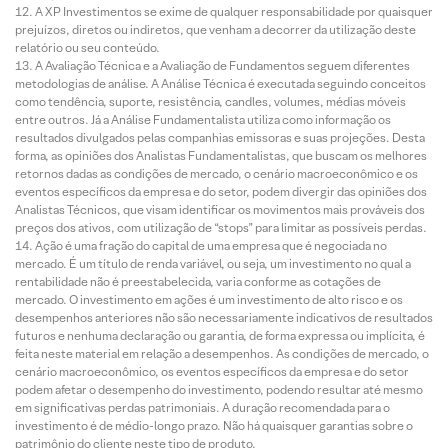
A XP Investimentos se exime de qualquer responsabilidade por quaisquer
prejuízos, diretos ou indiretos, que venham a decorrer da utilização deste
relatório ou seu conteúdo.
A Avaliação Técnica e a Avaliação de Fundamentos seguem diferentes
metodologias de análise. A Análise Técnica é executada seguindo conceitos
como tendência, suporte, resistência, candles, volumes, médias móveis
entre outros. Já a Análise Fundamentalista utiliza como informação os
resultados divulgados pelas companhias emissoras e suas projeções. Desta
forma, as opiniões dos Analistas Fundamentalistas, que buscam os melhores
retornos dadas as condições de mercado, o cenário macroeconômico e os
eventos específicos da empresa e do setor, podem divergir das opiniões dos
Analistas Técnicos, que visam identificar os movimentos mais prováveis dos
preços dos ativos, com utilização de “stops” para limitar as possíveis perdas.
Ação é uma fração do capital de uma empresa que é negociada no
mercado. É um título de renda variável, ou seja, um investimento no qual a
rentabilidade não é preestabelecida, varia conforme as cotações de
mercado. O investimento em ações é um investimento de alto risco e os
desempenhos anteriores não são necessariamente indicativos de resultados
futuros e nenhuma declaração ou garantia, de forma expressa ou implícita, é
feita neste material em relação a desempenhos. As condições de mercado, o
cenário macroeconômico, os eventos específicos da empresa e do setor
podem afetar o desempenho do investimento, podendo resultar até mesmo
em significativas perdas patrimoniais. A duração recomendada para o
investimento é de médio-longo prazo. Não há quaisquer garantias sobre o
patrimônio do cliente neste tipo de produto.