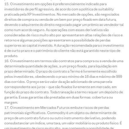
O investimento em opções é preferencialmente indicado para
investidores de perfil agressivo, de acordo com a política de suitability
praticada pela XP Investimentos. No mercado de opções, são negociados
direitos de compra ou venda de um bem por preço fixado em data futura,
devendo o adquirente do direito negociado pagar um prêmio ao vendedor tal
como num acordo seguro. As operações com esses derivativos são
consideradas de risco muito alto por apresentarem altas relações de risco e
retorno e algumas posições apresentarem a possibilidade de perdas
superiores ao capital investido. A duração recomendada para o investimento
é de curto prazo e o patrimônio do cliente não está garantido neste tipo de
produto.
O investimento em termos são contratos para compra ou a venda de uma
determinada quantidade de ações, a um preço fixado, para liquidação em
prazo determinado. O prazo do contrato a Termo é livremente escolhido
pelos investidores, obedecendo o prazo mínimo de 16 dias e máximo de 999
dias corridos. O preço será o valor da ação adicionado de uma parcela
correspondente aos juros – que são fixados livremente em mercado, em
função do prazo do contrato. Toda transação a termo requer um depósito de
garantia. Essas garantias são prestadas em duas formas: cobertura ou
margem.
O investimento em Mercados Futuros embute riscos de perdas
patrimoniais significativos. Commodity é um objeto ou determinante de
preço de um contrato futuro ou outro instrumento derivativo, podendo
consubstanciar um índice, uma taxa, um valor mobiliário ou produto físico. É
um investimento de risco muito alto, que contempla a possibilidade de