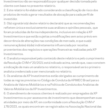
Investimentos não se responsabiliza por qualquer decisão tomada pelo
cliente com base no presente relatório.
Este relatório foi elaborado considerando a classificação de risco dos
produtos de modo a gerar resultados de alocação para cada perfil de
investidor.
O(s) signatário(s) deste relatório declara(m) que as recomendações
refletem única e exclusivamente suas análises e opiniões pessoais, que
foram produzidas de forma independente, inclusive em relação à XP
Investimentos e que estão sujeitas a modificações sem aviso prévio em
decorrência de alterações nas condições de mercado, e que sua(s)
remuneração(es) é(são) indiretamente influenciada por receitas
provenientes dos negócios e operações financeiras realizadas pela XP
Investimentos.
O analista responsável pelo conteúdo deste relatório e pelo cumprimento
da Resolução CVM nº 20/2021 está indicado acima, sendo que, caso constem
a indicação de mais um analista no relatório, o responsável será o primeiro
analista credenciado a ser mencionado no relatório.
Os analistas da XP Investimentos estão obrigados ao cumprimento de
todas as regras previstas no Código de Conduta da APIMEC Brasil para o
Analista de Valores Mobiliários e na Política de Conduta dos Analistas de
Valores Mobiliários da XP Investimentos.
O atendimento de nossos clientes é realizado por empregados da XP
Investimentos ou por assessores de investimento que desempenham suas
atividades por meio da XP, em conformidade com a Resolução CVM nº
178/2023, os quais encontram-se registrados na Associação Nacional das