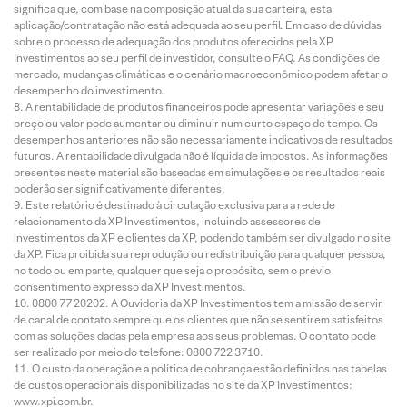
significa que, com base na composição atual da sua carteira, esta
aplicação/contratação não está adequada ao seu perfil. Em caso de dúvidas
sobre o processo de adequação dos produtos oferecidos pela XP
Investimentos ao seu perfil de investidor, consulte o FAQ. As condições de
mercado, mudanças climáticas e o cenário macroeconômico podem afetar o
desempenho do investimento.
A rentabilidade de produtos financeiros pode apresentar variações e seu
preço ou valor pode aumentar ou diminuir num curto espaço de tempo. Os
desempenhos anteriores não são necessariamente indicativos de resultados
futuros. A rentabilidade divulgada não é líquida de impostos. As informações
presentes neste material são baseadas em simulações e os resultados reais
poderão ser significativamente diferentes.
Este relatório é destinado à circulação exclusiva para a rede de
relacionamento da XP Investimentos, incluindo assessores de
investimentos da XP e clientes da XP, podendo também ser divulgado no site
da XP. Fica proibida sua reprodução ou redistribuição para qualquer pessoa,
no todo ou em parte, qualquer que seja o propósito, sem o prévio
consentimento expresso da XP Investimentos.
0800 77 20202. A Ouvidoria da XP Investimentos tem a missão de servir
de canal de contato sempre que os clientes que não se sentirem satisfeitos
com as soluções dadas pela empresa aos seus problemas. O contato pode
ser realizado por meio do telefone: 0800 722 3710.
O custo da operação e a política de cobrança estão definidos nas tabelas
de custos operacionais disponibilizadas no site da XP Investimentos:
www.xpi.com.br.