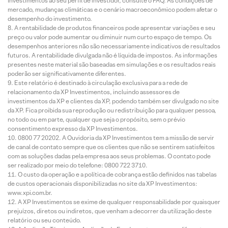
Investimentos ao seu perfil de investidor, consulte o FAQ. As condições de
mercado, mudanças climáticas e o cenário macroeconômico podem afetar o
desempenho do investimento.
A rentabilidade de produtos financeiros pode apresentar variações e seu
preço ou valor pode aumentar ou diminuir num curto espaço de tempo. Os
desempenhos anteriores não são necessariamente indicativos de resultados
futuros. A rentabilidade divulgada não é líquida de impostos. As informações
presentes neste material são baseadas em simulações e os resultados reais
poderão ser significativamente diferentes.
Este relatório é destinado à circulação exclusiva para a rede de
relacionamento da XP Investimentos, incluindo assessores de
investimentos da XP e clientes da XP, podendo também ser divulgado no site
da XP. Fica proibida sua reprodução ou redistribuição para qualquer pessoa,
no todo ou em parte, qualquer que seja o propósito, sem o prévio
consentimento expresso da XP Investimentos.
0800 77 20202. A Ouvidoria da XP Investimentos tem a missão de servir
de canal de contato sempre que os clientes que não se sentirem satisfeitos
com as soluções dadas pela empresa aos seus problemas. O contato pode
ser realizado por meio do telefone: 0800 722 3710.
O custo da operação e a política de cobrança estão definidos nas tabelas
de custos operacionais disponibilizadas no site da XP Investimentos:
www.xpi.com.br.
A XP Investimentos se exime de qualquer responsabilidade por quaisquer
prejuízos, diretos ou indiretos, que venham a decorrer da utilização deste
relatório ou seu conteúdo.