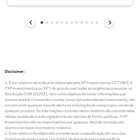
Disclaimer:
Este relatório de análise foi elaborado pela XP Investimentos CCTVM S.A.
(“XP Investimentos ou XP”) de acordo com todas as exigências previstas na
Resolução CVM 20/2021, tem como objetivo fornecer informações que
possam auxiliar o investidor a tomar sua própria decisão de investimento, não
constituindo qualquer tipo de oferta ou solicitação de compra e/ou venda de
qualquer produto. As informações contidas neste relatório são consideradas
válidas na data de sua divulgação e foram obtidas de fontes públicas. A XP
Investimentos não se responsabiliza por qualquer decisão tomada pelo
cliente com base no presente relatório.
Este relatório foi elaborado considerando a classificação de risco dos
produtos de modo a gerar resultados de alocação para cada perfil de