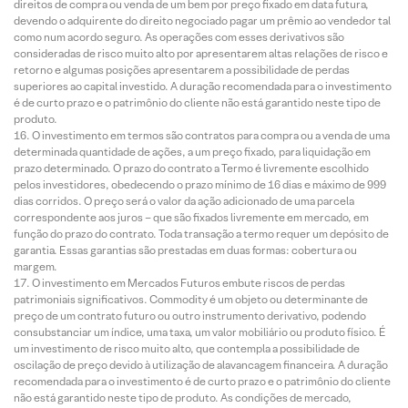
direitos de compra ou venda de um bem por preço fixado em data futura,
devendo o adquirente do direito negociado pagar um prêmio ao vendedor tal
como num acordo seguro. As operações com esses derivativos são
consideradas de risco muito alto por apresentarem altas relações de risco e
retorno e algumas posições apresentarem a possibilidade de perdas
superiores ao capital investido. A duração recomendada para o investimento
é de curto prazo e o patrimônio do cliente não está garantido neste tipo de
produto.
O investimento em termos são contratos para compra ou a venda de uma
determinada quantidade de ações, a um preço fixado, para liquidação em
prazo determinado. O prazo do contrato a Termo é livremente escolhido
pelos investidores, obedecendo o prazo mínimo de 16 dias e máximo de 999
dias corridos. O preço será o valor da ação adicionado de uma parcela
correspondente aos juros – que são fixados livremente em mercado, em
função do prazo do contrato. Toda transação a termo requer um depósito de
garantia. Essas garantias são prestadas em duas formas: cobertura ou
margem.
O investimento em Mercados Futuros embute riscos de perdas
patrimoniais significativos. Commodity é um objeto ou determinante de
preço de um contrato futuro ou outro instrumento derivativo, podendo
consubstanciar um índice, uma taxa, um valor mobiliário ou produto físico. É
um investimento de risco muito alto, que contempla a possibilidade de
oscilação de preço devido à utilização de alavancagem financeira. A duração
recomendada para o investimento é de curto prazo e o patrimônio do cliente
não está garantido neste tipo de produto. As condições de mercado,