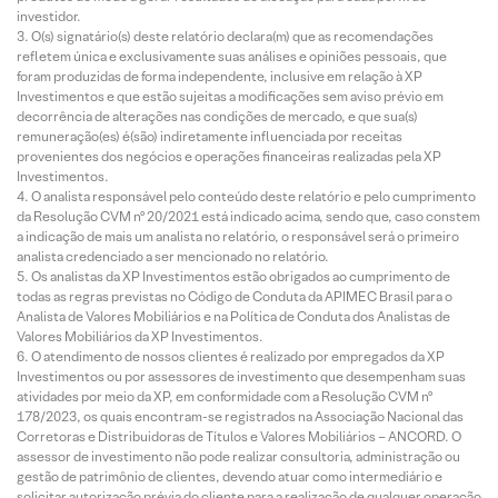
investidor.
O(s) signatário(s) deste relatório declara(m) que as recomendações
refletem única e exclusivamente suas análises e opiniões pessoais, que
foram produzidas de forma independente, inclusive em relação à XP
Investimentos e que estão sujeitas a modificações sem aviso prévio em
decorrência de alterações nas condições de mercado, e que sua(s)
remuneração(es) é(são) indiretamente influenciada por receitas
provenientes dos negócios e operações financeiras realizadas pela XP
Investimentos.
O analista responsável pelo conteúdo deste relatório e pelo cumprimento
da Resolução CVM nº 20/2021 está indicado acima, sendo que, caso constem
a indicação de mais um analista no relatório, o responsável será o primeiro
analista credenciado a ser mencionado no relatório.
Os analistas da XP Investimentos estão obrigados ao cumprimento de
todas as regras previstas no Código de Conduta da APIMEC Brasil para o
Analista de Valores Mobiliários e na Política de Conduta dos Analistas de
Valores Mobiliários da XP Investimentos.
O atendimento de nossos clientes é realizado por empregados da XP
Investimentos ou por assessores de investimento que desempenham suas
atividades por meio da XP, em conformidade com a Resolução CVM nº
178/2023, os quais encontram-se registrados na Associação Nacional das
Corretoras e Distribuidoras de Títulos e Valores Mobiliários – ANCORD. O
assessor de investimento não pode realizar consultoria, administração ou
gestão de patrimônio de clientes, devendo atuar como intermediário e
solicitar autorização prévia do cliente para a realização de qualquer operação