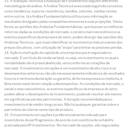
A Avaliação Técnica e a Avaliação de Fundamentos seguem diferentes
metodologias de análise. A Análise Técnica é executada seguindo conceitos
como tendência, suporte, resistência, candles, volumes, médias móveis
entre outros. Já a Análise Fundamentalista utiliza como informação os
resultados divulgados pelas companhias emissoras e suas projeções. Desta
forma, as opiniões dos Analistas Fundamentalistas, que buscam os melhores
retornos dadas as condições de mercado, o cenário macroeconômico e os
eventos específicos da empresa e do setor, podem divergir das opiniões dos
Analistas Técnicos, que visam identificar os movimentos mais prováveis dos
preços dos ativos, com utilização de “stops” para limitar as possíveis perdas.
Ação é uma fração do capital de uma empresa que é negociada no
mercado. É um título de renda variável, ou seja, um investimento no qual a
rentabilidade não é preestabelecida, varia conforme as cotações de
mercado. O investimento em ações é um investimento de alto risco e os
desempenhos anteriores não são necessariamente indicativos de resultados
futuros e nenhuma declaração ou garantia, de forma expressa ou implícita, é
feita neste material em relação a desempenhos. As condições de mercado, o
cenário macroeconômico, os eventos específicos da empresa e do setor
podem afetar o desempenho do investimento, podendo resultar até mesmo
em significativas perdas patrimoniais. A duração recomendada para o
investimento é de médio-longo prazo. Não há quaisquer garantias sobre o
patrimônio do cliente neste tipo de produto.
O investimento em opções é preferencialmente indicado para
investidores de perfil agressivo, de acordo com a política de suitability
praticada pela XP Investimentos. No mercado de opções, são negociados