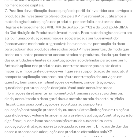
no mercado de capitais.
Para fins de verificação da adequação do perfil do investidor aos serviços e
produtos de investimento oferecidos pela XP Investimentos, utilizamos a
metodologia de adequação dos produtos por portfólio, nos termos das
Regras e Procedimentos ANBIMA de Suitability nº 01 e do Código ANBIMA
de Distribuição de Produtos de Investimento. Essa metodologia consiste em
atribuir uma pontuação máxima de risco para cada perfil de investidor
(conservador, moderado e agressivo), bem como uma pontuação de risco
para cada um dos produtos oferecidos pela XP Investimentos, de modo que
todos os clientes possam ter acesso a todos os produtos, desde que dentro
das quantidades e limites da pontuação de risco definidas para o seu perfil.
Antes de aplicar nos produtos e/ou contratar os serviços objeto deste
material, é importante que você verifique se a sua pontuação de risco atual
comporta a aplicação nos produtos e/ou a contratação dos serviços em
questão, bem como se há limitações de volume, concentração e/ou
quantidade para a aplicação desejada. Você pode consultar essas
informações diretamente no momento da transmissão da sua ordem ou,
ainda, consultando o risco geral da sua carteira na tela de carteira (Visão
Risco). Caso a sua pontuação de risco atual não comporte a
aplicação/contratação pretendida, ou caso existam limitações em relação à
quantidade e/ou volume financeiro para a referida aplicação/contratação, isto
significa que, com base na composição atual da sua carteira, esta
aplicação/contratação não está adequada ao seu perfil. Em caso de dúvidas
sobre o processo de adequação dos produtos oferecidos pela XP