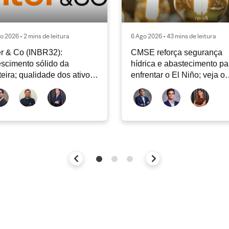
o 2026 • 2 mins de leitura
6 Ago 2026 • 43 mins de leitura
er & Co (INBR32):
CMSE reforça segurança
scimento sólido da
hídrica e abastecimento pa
teira; qualidade dos ativos
enfrentar o El Niño; veja o
tinua sendo o principal
Radar Energia XP | Agosto
bate