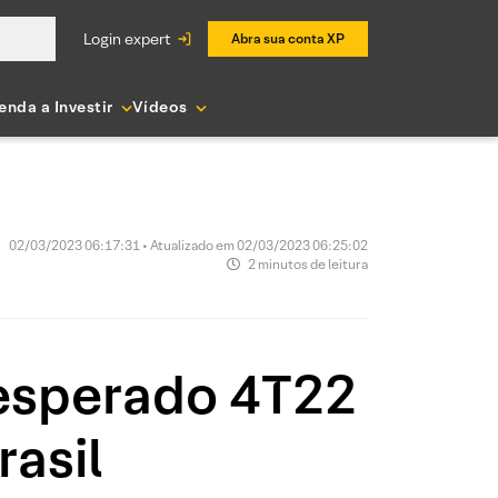
login expert
Abra sua conta XP
enda a Investir
Vídeos
02/03/2023 06:17:31 • Atualizado em 02/03/2023 06:25:02
2 minutos de leitura
esperado 4T22
asil