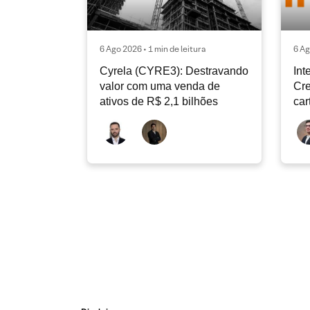
6 Ago 2026 • 1 min de leitura
6 Ag
Cyrela (CYRE3): Destravando
Int
valor com uma venda de
Cre
ativos de R$ 2,1 bilhões
car
con
de