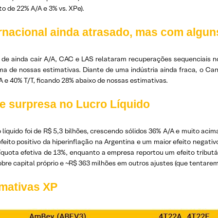
o de 22% A/A e 3% vs. XPe).
ernacional ainda atrasado, mas com algu
 de ainda cair A/A, CAC e LAS relataram recuperações sequenciais n
ma de nossas estimativas. Diante de uma indústria ainda fraca, o Ca
 e 40% T/T, ficando 28% abaixo de nossas estimativas.
e surpresa no Lucro Líquido
 líquido foi de R$ 5,3 bilhões, crescendo sólidos 36% A/A e muito ac
feito positivo da hiperinflação na Argentina e um maior efeito negati
quota efetiva de 13%, enquanto a empresa reportou um efeito tributár
obre capital próprio e ~R$ 363 milhões em outros ajustes (que tentarem
imativas XP