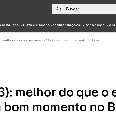
Buscar
os
Análises
Lista de ações
Recomendações
Periódicos
Apr
 melhor do que o esperado 4T22 com bom momento no Brasil
): melhor do que o 
 bom momento no Br