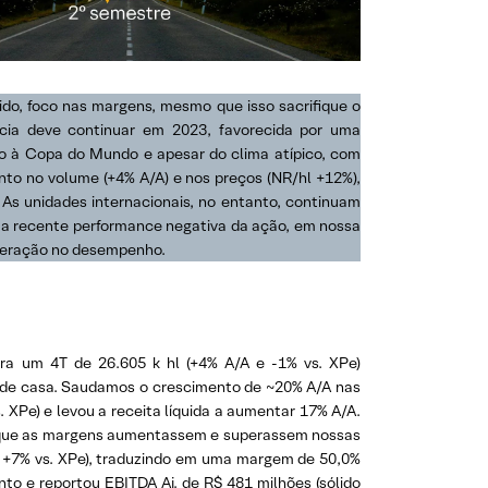
do, foco nas margens, mesmo que isso sacrifique o
cia deve continuar em 2023, favorecida por uma
do à Copa do Mundo e apesar do clima atípico, com
nto no volume (+4% A/A) e nos preços (NR/hl +12%),
s unidades internacionais, no entanto, continuam
s a recente performance negativa da ação, em nossa
peração no desempenho.
ara um 4T de 26.605 k hl (+4% A/A e -1% vs. XPe)
 de casa. Saudamos o crescimento de ~20% A/A nas
 XPe) e levou a receita líquida a aumentar 17% A/A.
 que as margens aumentassem e superassem nossas
A e +7% vs. XPe), traduzindo em uma margem de 50,0%
o e reportou EBITDA Aj. de R$ 481 milhões (sólido