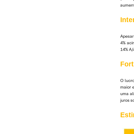
aument
Int
Apesar
4% aci
14% A/A
Fort
O lucro
maior e
uma alí
juros s
Est