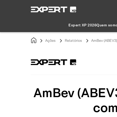
Expert XP 2026
Quem som
Ações
Relatórios
AmBev (ABEV3):
AmBev (ABEV3
com