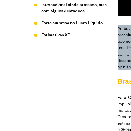
Internacional ainda atrasado, mas
com alguns destaques
Forte surpresa no Lucro Líquido
Ambev 
Estimativas XP
cresci
acomod
uma Pr
com o 
desapo
opiniã
Bra
Para C
impuls
marcas 
O menc
estima
(+360b