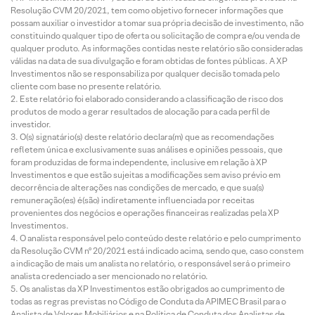
Resolução CVM 20/2021, tem como objetivo fornecer informações que
possam auxiliar o investidor a tomar sua própria decisão de investimento, não
constituindo qualquer tipo de oferta ou solicitação de compra e/ou venda de
qualquer produto. As informações contidas neste relatório são consideradas
válidas na data de sua divulgação e foram obtidas de fontes públicas. A XP
Investimentos não se responsabiliza por qualquer decisão tomada pelo
cliente com base no presente relatório.
Este relatório foi elaborado considerando a classificação de risco dos
produtos de modo a gerar resultados de alocação para cada perfil de
investidor.
O(s) signatário(s) deste relatório declara(m) que as recomendações
refletem única e exclusivamente suas análises e opiniões pessoais, que
foram produzidas de forma independente, inclusive em relação à XP
Investimentos e que estão sujeitas a modificações sem aviso prévio em
decorrência de alterações nas condições de mercado, e que sua(s)
remuneração(es) é(são) indiretamente influenciada por receitas
provenientes dos negócios e operações financeiras realizadas pela XP
Investimentos.
O analista responsável pelo conteúdo deste relatório e pelo cumprimento
da Resolução CVM nº 20/2021 está indicado acima, sendo que, caso constem
a indicação de mais um analista no relatório, o responsável será o primeiro
analista credenciado a ser mencionado no relatório.
Os analistas da XP Investimentos estão obrigados ao cumprimento de
todas as regras previstas no Código de Conduta da APIMEC Brasil para o
Analista de Valores Mobiliários e na Política de Conduta dos Analistas de