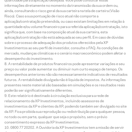
quantidade para a aplicação desejada. Você pode consultar essas
informações diretamente no momento da transmissão da sua ordem ou,
ainda, consultando o risco geral da sua carteira na tela de carteira (Visão
Risco). Caso a sua pontuação de risco atual não comporte a
aplicação/contratação pretendida, ou caso existam limitações em relação à
quantidade e/ou volume financeiro para a referida aplicação/contratação, isto
significa que, com base na composição atual da sua carteira, esta
aplicação/contratação não está adequada ao seu perfil. Em caso de dúvidas
sobre o processo de adequação dos produtos oferecidos pela XP
Investimentos ao seu perfil de investidor, consulte o FAQ. As condições de
mercado, mudanças climáticas e o cenário macroeconômico podem afetar o
desempenho do investimento.
A rentabilidade de produtos financeiros pode apresentar variações e seu
preço ou valor pode aumentar ou diminuir num curto espaço de tempo. Os
desempenhos anteriores não são necessariamente indicativos de resultados
futuros. A rentabilidade divulgada não é líquida de impostos. As informações
presentes neste material são baseadas em simulações e os resultados reais
poderão ser significativamente diferentes.
Este relatório é destinado à circulação exclusiva para a rede de
relacionamento da XP Investimentos, incluindo assessores de
investimentos da XP e clientes da XP, podendo também ser divulgado no site
da XP. Fica proibida sua reprodução ou redistribuição para qualquer pessoa,
no todo ou em parte, qualquer que seja o propósito, sem o prévio
consentimento expresso da XP Investimentos.
0800 77 20202. A Ouvidoria da XP Investimentos tem a missão de servir