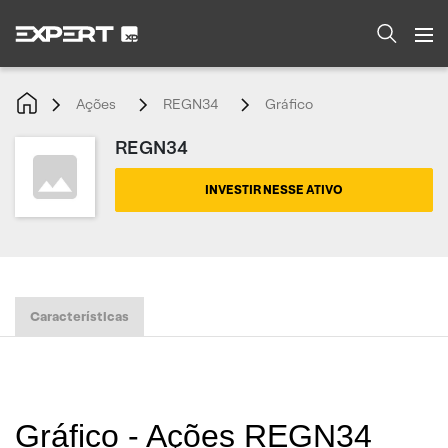
Ações
REGN34
Gráfico
REGN34
INVESTIR NESSE ATIVO
Características
Gráfico - Ações REGN34