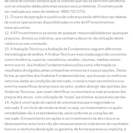
de canal de contato sempre que os clientes que não se sentirem satisfeitos
com as soluções dadas pela empresa aos seus problemas. O contato pode
ser realizado por meio do telefone: 0800 722 3710.
O custo da operação e a política de cobrança estão definidos nas tabelas
de custos operacionais disponibilizadas no site da XP Investimentos:
www.xpi.com.br.
A XP Investimentos se exime de qualquer responsabilidade por quaisquer
prejuízos, diretos ou indiretos, que venham a decorrer da utilização deste
relatório ou seu conteúdo.
A Avaliação Técnica e a Avaliação de Fundamentos seguem diferentes
metodologias de análise. A Análise Técnica é executada seguindo conceitos
como tendência, suporte, resistência, candles, volumes, médias móveis
entre outros. Já a Análise Fundamentalista utiliza como informação os
resultados divulgados pelas companhias emissoras e suas projeções. Desta
forma, as opiniões dos Analistas Fundamentalistas, que buscam os melhores
retornos dadas as condições de mercado, o cenário macroeconômico e os
eventos específicos da empresa e do setor, podem divergir das opiniões dos
Analistas Técnicos, que visam identificar os movimentos mais prováveis dos
preços dos ativos, com utilização de “stops” para limitar as possíveis perdas.
Ação é uma fração do capital de uma empresa que é negociada no
mercado. É um título de renda variável, ou seja, um investimento no qual a
rentabilidade não é preestabelecida, varia conforme as cotações de
mercado. O investimento em ações é um investimento de alto risco e os
desempenhos anteriores não são necessariamente indicativos de resultados
futuros e nenhuma declaração ou garantia, de forma expressa ou implícita, é