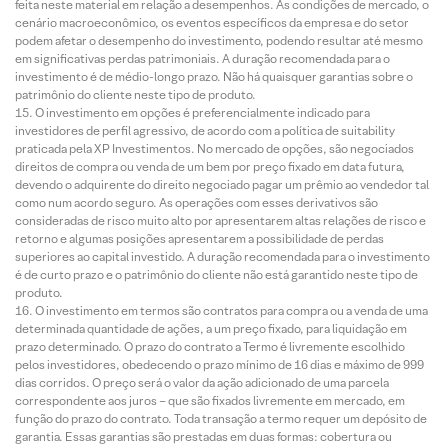
feita neste material em relação a desempenhos. As condições de mercado, o
cenário macroeconômico, os eventos específicos da empresa e do setor
podem afetar o desempenho do investimento, podendo resultar até mesmo
em significativas perdas patrimoniais. A duração recomendada para o
investimento é de médio-longo prazo. Não há quaisquer garantias sobre o
patrimônio do cliente neste tipo de produto.
O investimento em opções é preferencialmente indicado para
investidores de perfil agressivo, de acordo com a política de suitability
praticada pela XP Investimentos. No mercado de opções, são negociados
direitos de compra ou venda de um bem por preço fixado em data futura,
devendo o adquirente do direito negociado pagar um prêmio ao vendedor tal
como num acordo seguro. As operações com esses derivativos são
consideradas de risco muito alto por apresentarem altas relações de risco e
retorno e algumas posições apresentarem a possibilidade de perdas
superiores ao capital investido. A duração recomendada para o investimento
é de curto prazo e o patrimônio do cliente não está garantido neste tipo de
produto.
O investimento em termos são contratos para compra ou a venda de uma
determinada quantidade de ações, a um preço fixado, para liquidação em
prazo determinado. O prazo do contrato a Termo é livremente escolhido
pelos investidores, obedecendo o prazo mínimo de 16 dias e máximo de 999
dias corridos. O preço será o valor da ação adicionado de uma parcela
correspondente aos juros – que são fixados livremente em mercado, em
função do prazo do contrato. Toda transação a termo requer um depósito de
garantia. Essas garantias são prestadas em duas formas: cobertura ou