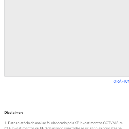
GRÁFIC
Disclaimer:
Este relatório de análise foi elaborado pela XP Investimentos CCTVM S.A.
(“XP Investimentos ou XP”) de acordo com todas as exigências previstas na