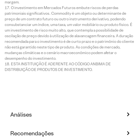
margem.
O investimento em Mercados Futuros embute riscos de perdas
patrimoniais significativos. Commodity é um objeto ou determinante de
preço de um contrato futuro ou outro instrumento derivativo, podendo
consubstanciar um índice, uma taxa, um valor mobiliário ou produto físico. É
um investimento de risco muito alto, que contempla a possibilidade de
oscilação de preço devido à utilização de alavancagem financeira. A duração
recomendada para o investimento é de curto prazo e o patrimônio do cliente
não está garantido neste tipo de produto. As condições de mercado,
mudanças climáticas e o cenário macroeconômico podem afetar o
desempenho do investimento.
ESTA INSTITUIÇÃO É ADERENTE AO CÓDIGO ANBIMA DE
DISTRIBUIÇÃO DE PRODUTOS DE INVESTIMENTO.
Análises
Recomendações