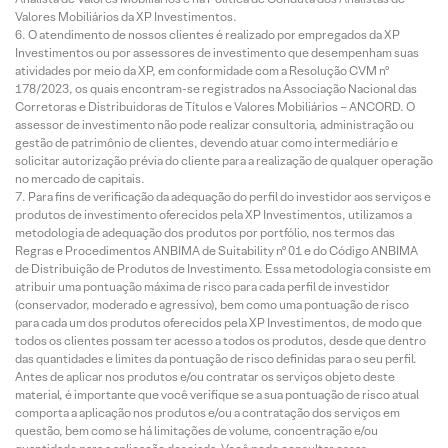
Valores Mobiliários da XP Investimentos.
O atendimento de nossos clientes é realizado por empregados da XP
Investimentos ou por assessores de investimento que desempenham suas
atividades por meio da XP, em conformidade com a Resolução CVM nº
178/2023, os quais encontram-se registrados na Associação Nacional das
Corretoras e Distribuidoras de Títulos e Valores Mobiliários – ANCORD. O
assessor de investimento não pode realizar consultoria, administração ou
gestão de patrimônio de clientes, devendo atuar como intermediário e
solicitar autorização prévia do cliente para a realização de qualquer operação
no mercado de capitais.
Para fins de verificação da adequação do perfil do investidor aos serviços e
produtos de investimento oferecidos pela XP Investimentos, utilizamos a
metodologia de adequação dos produtos por portfólio, nos termos das
Regras e Procedimentos ANBIMA de Suitability nº 01 e do Código ANBIMA
de Distribuição de Produtos de Investimento. Essa metodologia consiste em
atribuir uma pontuação máxima de risco para cada perfil de investidor
(conservador, moderado e agressivo), bem como uma pontuação de risco
para cada um dos produtos oferecidos pela XP Investimentos, de modo que
todos os clientes possam ter acesso a todos os produtos, desde que dentro
das quantidades e limites da pontuação de risco definidas para o seu perfil.
Antes de aplicar nos produtos e/ou contratar os serviços objeto deste
material, é importante que você verifique se a sua pontuação de risco atual
comporta a aplicação nos produtos e/ou a contratação dos serviços em
questão, bem como se há limitações de volume, concentração e/ou