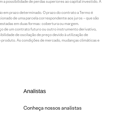
a possibilidade de perdas superiores ao capital investido. A
ão em prazo determinado. O prazo do contrato a Termo é
icionado de uma parcela correspondente aos juros – que são
prestadas em duas formas: cobertura ou margem.
o de um contrato futuro ou outro instrumento derivativo,
bilidade de oscilação de preço devido à utilização de
de produto. As condições de mercado, mudanças climáticas e
Analistas
Conheça nossos analistas