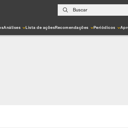
Buscar
os
Análises
Lista de ações
Recomendações
Periódicos
Apr