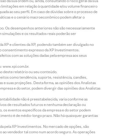
o da sua ordem ou, ainda, consultando o risco geral da sua
m limitações em relação à quantidade e/ou volume financeiro
equada ao seu perfil. Em caso de dúvidas sobre o processo de
imáticas e o cenário macroeconômico podem afetar o
empo. Os desempenhos anteriores não são necessariamente
m simulações e os resultados reais poderão ser
 da XP e clientes da XP, podendo também ser divulgado no
évio consentimento expresso da XP Investimentos.
isfeitos com as soluções dadas pela empresa aos seus
s: www.xpi.com.br.
ão deste relatório ou seu conteúdo.
eitos como tendência, suporte, resistência, candles,
s e suas projeções. Desta forma, as opiniões dos Analistas
presa e do setor, podem divergir das opiniões dos Analistas
entabilidade não é preestabelecida, varia conforme as
ivos de resultados futuros e nenhuma declaração ou
co, os eventos específicos da empresa e do setor podem
timento é de médio-longo prazo. Não há quaisquer garantias
icada pela XP Investimentos. No mercado de opções, são
mio ao vendedor tal como num acordo seguro. As operações