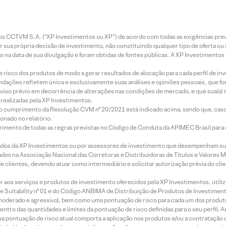
entos CCTVM S.A. (“XP Investimentos ou XP”) de acordo com todas as exigências p
r sua própria decisão de investimento, não constituindo qualquer tipo de oferta ou
s na data de sua divulgação e foram obtidas de fontes públicas. A XP Investimentos
e risco dos produtos de modo a gerar resultados de alocação para cada perfil de inv
mendações refletem única e exclusivamente suas análises e opiniões pessoais, que 
aviso prévio em decorrência de alterações nas condições de mercado, e que sua(s)
realizadas pela XP Investimentos.
lo cumprimento da Resolução CVM nº 20/2021 está indicado acima, sendo que, caso 
onado no relatório.
imento de todas as regras previstas no Código de Conduta da APIMEC Brasil para o 
ados da XP Investimentos ou por assessores de investimento que desempenham sua
os na Associação Nacional das Corretoras e Distribuidoras de Títulos e Valores 
de clientes, devendo atuar como intermediário e solicitar autorização prévia do cl
idor aos serviços e produtos de investimento oferecidos pela XP Investimentos, uti
 Suitability nº 01 e do Código ANBIMA de Distribuição de Produtos de Investimen
r, moderado e agressivo), bem como uma pontuação de risco para cada um dos produ
ntro das quantidades e limites da pontuação de risco definidas para o seu perfil. A
 sua pontuação de risco atual comporta a aplicação nos produtos e/ou a contratação