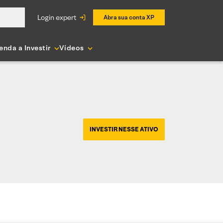
login expert
Abra sua conta XP
enda a Investir
Vídeos
INVESTIR NESSE ATIVO