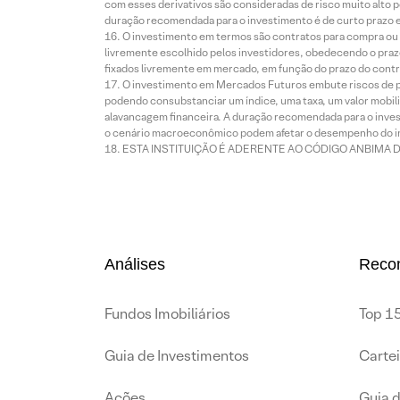
com esses derivativos são consideradas de risco muito alto p
duração recomendada para o investimento é de curto prazo e 
O investimento em termos são contratos para compra ou a
livremente escolhido pelos investidores, obedecendo o prazo
fixados livremente em mercado, em função do prazo do contr
O investimento em Mercados Futuros embute riscos de pe
podendo consubstanciar um índice, uma taxa, um valor mobiliá
alavancagem financeira. A duração recomendada para o invest
o cenário macroeconômico podem afetar o desempenho do i
ESTA INSTITUIÇÃO É ADERENTE AO CÓDIGO ANBIMA 
Análises
Reco
Fundos Imobiliários
Top 15
Guia de Investimentos
Carte
Ações
Guia 