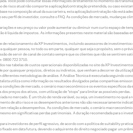
jada. Você pode consultar essas informações diretamente no momento da transmissã
ação de risco atual não comporte a aplicação/contratação pretendida, ou caso exista
m base na composição atual da sua carteira, esta aplicação/contratação não está ad
 seu perfil de investidor, consulte o FAQ. As condições de mercado, mudanças cl
 variações e seu preço ou valor pode aumentar ou diminuir num curto espaço de t
 não é líquida de impostos. As informações presentes neste material são baseadas e
rede de relacionamento da XP Investimentos, incluindo assessores de investimentos
ara qualquer pessoa, no todo ou em parte, qualquer que seja o propósito, sem o pr
ssão de servir de canal de contato sempre que os clientes que não se sentirem sat
e: 0800 722 3710.
dos nas tabelas de custos operacionais disponibilizadas no site da XP Investimento
 por quaisquer prejuízos, diretos ou indiretos, que venham a decorrer da utilizaç
 diferentes metodologias de análise. A Análise Técnica é executada seguindo conc
alista utiliza como informação os resultados divulgados pelas companhias emissora
 condições de mercado, o cenário macroeconômico e os eventos específicos da em
dos preços dos ativos, com utilização de “stops” para limitar as possíveis perdas.
ada no mercado. É um título de renda variável, ou seja, um investimento no qual a r
mento de alto risco e os desempenhos anteriores não são necessariamente indicat
terial em relação a desempenhos. As condições de mercado, o cenário macroeconômi
mesmo em significativas perdas patrimoniais. A duração recomendada para o inves
ra investidores de perfil agressivo, de acordo com a política de suitability prat
 fixado em data futura, devendo o adquirente do direito negociado pagar um prê