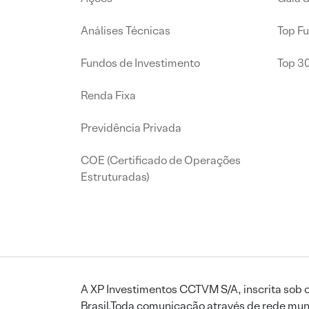
Análises Técnicas
Top F
Fundos de Investimento
Top 3
Renda Fixa
Previdência Privada
COE (Certificado de Operações
Estruturadas)
A XP Investimentos CCTVM S/A, inscrita sob o
Brasil.Toda comunicação através de rede mund