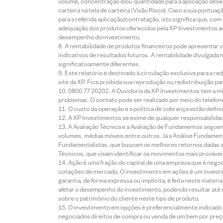
volume, concentração e/ou quantidade para a aplicação dese
carteira na tela de carteira (Visão Risco). Caso a sua pontu
para a referida aplicação/contratação, isto significa que, co
adequação dos produtos oferecidos pela XP Investimentos ao
desempenho do investimento.
A rentabilidade de produtos financeiros pode apresentar
indicativos de resultados futuros. A rentabilidade divulgada
significativamente diferentes.
Este relatório é destinado à circulação exclusiva para a 
site da XP. Fica proibida sua reprodução ou redistribuição p
0800 77 20202. A Ouvidoria da XP Investimentos tem a mi
problemas. O contato pode ser realizado por meio do telefon
O custo da operação e a política de cobrança estão defini
A XP Investimentos se exime de qualquer responsabilidade
A Avaliação Técnica e a Avaliação de Fundamentos seguem
volumes, médias móveis entre outros. Já a Análise Fundament
Fundamentalistas, que buscam os melhores retornos dadas as
Técnicos, que visam identificar os movimentos mais prováveis 
Ação é uma fração do capital de uma empresa que é negoci
cotações de mercado. O investimento em ações é um investi
garantia, de forma expressa ou implícita, é feita neste ma
afetar o desempenho do investimento, podendo resultar até 
sobre o patrimônio do cliente neste tipo de produto.
O investimento em opções é preferencialmente indicado pa
negociados direitos de compra ou venda de um bem por preço