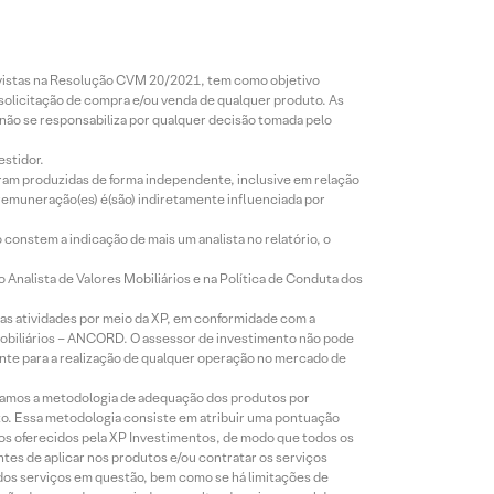
revistas na Resolução CVM 20/2021, tem como objetivo
 solicitação de compra e/ou venda de qualquer produto. As
 não se responsabiliza por qualquer decisão tomada pelo
estidor.
foram produzidas de forma independente, inclusive em relação
 remuneração(es) é(são) indiretamente influenciada por
constem a indicação de mais um analista no relatório, o
Analista de Valores Mobiliários e na Política de Conduta dos
s atividades por meio da XP, em conformidade com a
Mobiliários – ANCORD. O assessor de investimento não pode
iente para a realização de qualquer operação no mercado de
lizamos a metodologia de adequação dos produtos por
to. Essa metodologia consiste em atribuir uma pontuação
tos oferecidos pela XP Investimentos, de modo que todos os
ntes de aplicar nos produtos e/ou contratar os serviços
 dos serviços em questão, bem como se há limitações de