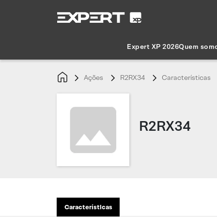
Expert XP 2026
Quem som
Ações
R2RX34
Características
R2RX34
Características