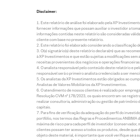
Disclaimer:
Este relatório de análise foi elaborado pela XP Investim
fornecer informações que possam auxiliar o investidor a toma
informações contidas neste relatório são consideradas válida
cliente com base no presente relatório.
Este relatório foi elaborado considerando a classificação d
O(s) signatário(s) deste relatório declara(m) que as reco
à XP Investimentos e que estão sujeitas a modificações sem 
receitas provenientes dos negócios e operações financeiras 
O analista responsável pelo conteúdo deste relatório e pe
responsável será o primeiro analista credenciado a ser menci
Os analistas da XP Investimentos estão obrigados ao cumpr
Analistas de Valores Mobiliários da XP Investimentos.
O atendimento de nossos clientes é realizado por empreg
Resolução CVM nº 178/2023, os quais encontram-se registrad
realizar consultoria, administração ou gestão de patrimônio 
capitais.
Para fins de verificação da adequação do perfil do invest
portfólio, nos termos das Regras e Procedimentos ANBIMA de
máxima de risco para cada perfil de investidor (conservado
clientes possam ter acesso a todos os produtos, desde que de
objeto deste material, é importante que você verifique se a