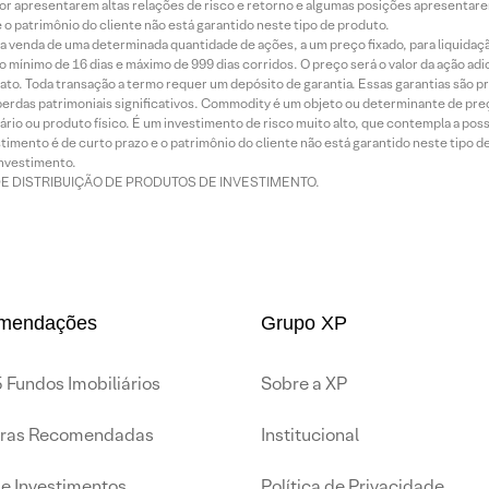
or apresentarem altas relações de risco e retorno e algumas posições apresentarem 
o patrimônio do cliente não está garantido neste tipo de produto.
 venda de uma determinada quantidade de ações, a um preço fixado, para liquidaç
 mínimo de 16 dias e máximo de 999 dias corridos. O preço será o valor da ação ad
ato. Toda transação a termo requer um depósito de garantia. Essas garantias são 
rdas patrimoniais significativos. Commodity é um objeto ou determinante de preç
rio ou produto físico. É um investimento de risco muito alto, que contempla a possi
imento é de curto prazo e o patrimônio do cliente não está garantido neste tipo 
nvestimento.
DE DISTRIBUIÇÃO DE PRODUTOS DE INVESTIMENTO.
mendações
Grupo XP
 Fundos Imobiliários
Sobre a XP
iras Recomendadas
Institucional
de Investimentos
Política de Privacidade