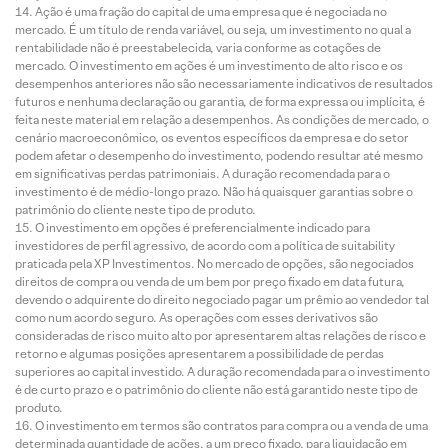
Ação é uma fração do capital de uma empresa que é negociada no
mercado. É um título de renda variável, ou seja, um investimento no qual a
rentabilidade não é preestabelecida, varia conforme as cotações de
mercado. O investimento em ações é um investimento de alto risco e os
desempenhos anteriores não são necessariamente indicativos de resultados
futuros e nenhuma declaração ou garantia, de forma expressa ou implícita, é
feita neste material em relação a desempenhos. As condições de mercado, o
cenário macroeconômico, os eventos específicos da empresa e do setor
podem afetar o desempenho do investimento, podendo resultar até mesmo
em significativas perdas patrimoniais. A duração recomendada para o
investimento é de médio-longo prazo. Não há quaisquer garantias sobre o
patrimônio do cliente neste tipo de produto.
O investimento em opções é preferencialmente indicado para
investidores de perfil agressivo, de acordo com a política de suitability
praticada pela XP Investimentos. No mercado de opções, são negociados
direitos de compra ou venda de um bem por preço fixado em data futura,
devendo o adquirente do direito negociado pagar um prêmio ao vendedor tal
como num acordo seguro. As operações com esses derivativos são
consideradas de risco muito alto por apresentarem altas relações de risco e
retorno e algumas posições apresentarem a possibilidade de perdas
superiores ao capital investido. A duração recomendada para o investimento
é de curto prazo e o patrimônio do cliente não está garantido neste tipo de
produto.
O investimento em termos são contratos para compra ou a venda de uma
determinada quantidade de ações, a um preço fixado, para liquidação em