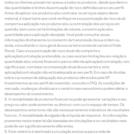
todos os clientes possam ter acesso a todos os produtos, desde que dentro
das quantidades e limites da pontuação de risco definidas para o seu perfil.
Antes de aplicar nos produtos e/ou contratar os serviços objeto deste
material, é importante que você verifique se a sua pontuação de risco atual
comporta a aplicação nos produtos e/ou a contratação dos serviços em
questão, bem como se há limitações de volume, concentração e/ou
quantidade para a aplicação desejada. Você pode consultar essas
informações diretamente no momento da transmissão da sua ordem ou,
ainda, consultando o risco geral da sua carteira na tela de carteira (Visão
Risco). Caso a sua pontuação de risco atual não comporte a
aplicação/contratação pretendida, ou caso existam limitações em relação à
quantidade e/ou volume financeiro para a referida aplicação/contratação, isto
significa que, com base na composição atual da sua carteira, esta
aplicação/contratação não está adequada ao seu perfil. Em caso de dúvidas
sobre o processo de adequação dos produtos oferecidos pela XP
Investimentos ao seu perfil de investidor, consulte o FAQ. As condições de
mercado, mudanças climáticas e o cenário macroeconômico podem afetar o
desempenho do investimento.
A rentabilidade de produtos financeiros pode apresentar variações e seu
preço ou valor pode aumentar ou diminuir num curto espaço de tempo. Os
desempenhos anteriores não são necessariamente indicativos de resultados
futuros. A rentabilidade divulgada não é líquida de impostos. As informações
presentes neste material são baseadas em simulações e os resultados reais
poderão ser significativamente diferentes.
Este relatório é destinado à circulação exclusiva para a rede de