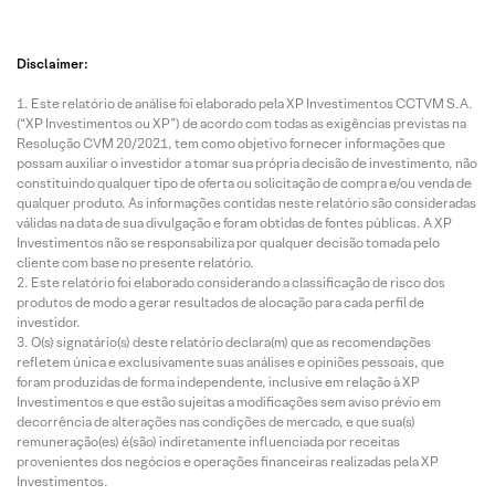
Disclaimer:
Este relatório de análise foi elaborado pela XP Investimentos CCTVM S.A.
(“XP Investimentos ou XP”) de acordo com todas as exigências previstas na
Resolução CVM 20/2021, tem como objetivo fornecer informações que
possam auxiliar o investidor a tomar sua própria decisão de investimento, não
constituindo qualquer tipo de oferta ou solicitação de compra e/ou venda de
qualquer produto. As informações contidas neste relatório são consideradas
válidas na data de sua divulgação e foram obtidas de fontes públicas. A XP
Investimentos não se responsabiliza por qualquer decisão tomada pelo
cliente com base no presente relatório.
Este relatório foi elaborado considerando a classificação de risco dos
produtos de modo a gerar resultados de alocação para cada perfil de
investidor.
O(s) signatário(s) deste relatório declara(m) que as recomendações
refletem única e exclusivamente suas análises e opiniões pessoais, que
foram produzidas de forma independente, inclusive em relação à XP
Investimentos e que estão sujeitas a modificações sem aviso prévio em
decorrência de alterações nas condições de mercado, e que sua(s)
remuneração(es) é(são) indiretamente influenciada por receitas
provenientes dos negócios e operações financeiras realizadas pela XP
Investimentos.