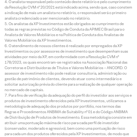
O analista responsável pelo conteúdo deste relatório e pelo cumprimento
da Resolução CVM nº 20/2021 está indicado acima, sendo que, caso constem
a indicação de mais um analista no relatório, o responsável será o primeiro
analista credenciado a ser mencionado no relatório.
Os analistas da XP Investimentos estão obrigados ao cumprimento de
todas as regras previstas no Código de Conduta da APIMEC Brasil para o
Analista de Valores Mobiliários e na Política de Conduta dos Analistas de
Valores Mobiliários da XP Investimentos.
O atendimento de nossos clientes é realizado por empregados da XP
Investimentos ou por assessores de investimento que desempenham suas
atividades por meio da XP, em conformidade com a Resolução CVM nº
178/2023, os quais encontram-se registrados na Associação Nacional das
Corretoras e Distribuidoras de Títulos e Valores Mobiliários – ANCORD. O
assessor de investimento não pode realizar consultoria, administração ou
gestão de patrimônio de clientes, devendo atuar como intermediário e
solicitar autorização prévia do cliente para a realização de qualquer operação
no mercado de capitais.
Para fins de verificação da adequação do perfil do investidor aos serviços e
produtos de investimento oferecidos pela XP Investimentos, utilizamos a
metodologia de adequação dos produtos por portfólio, nos termos das
Regras e Procedimentos ANBIMA de Suitability nº 01 e do Código ANBIMA
de Distribuição de Produtos de Investimento. Essa metodologia consiste em
atribuir uma pontuação máxima de risco para cada perfil de investidor
(conservador, moderado e agressivo), bem como uma pontuação de risco
para cada um dos produtos oferecidos pela XP Investimentos, de modo que