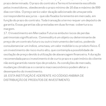
prazo determinado. O prazo do contrato a Termo é livremente escolhido
pelos investidores, obedecendo o prazo mínimo de 16 dias e máximo de 999
dias corridos. O preço será o valor da ação adicionado de uma parcela
correspondente aos juros – que são fixados livremente em mercado, em
função do prazo do contrato. Toda transação a termo requer um depósito de
garantia. Essas garantias são prestadas em duas formas: cobertura ou
margem.
O investimento em Mercados Futuros embute riscos de perdas
patrimoniais significativos. Commodity é um objeto ou determinante de
preço de um contrato futuro ou outro instrumento derivativo, podendo
consubstanciar um índice, uma taxa, um valor mobiliário ou produto físico. É
um investimento de risco muito alto, que contempla a possibilidade de
oscilação de preço devido à utilização de alavancagem financeira. A duração
recomendada para o investimento é de curto prazo e o patrimônio do cliente
não está garantido neste tipo de produto. As condições de mercado,
mudanças climáticas e o cenário macroeconômico podem afetar o
desempenho do investimento.
ESTA INSTITUIÇÃO É ADERENTE AO CÓDIGO ANBIMA DE
DISTRIBUIÇÃO DE PRODUTOS DE INVESTIMENTO.