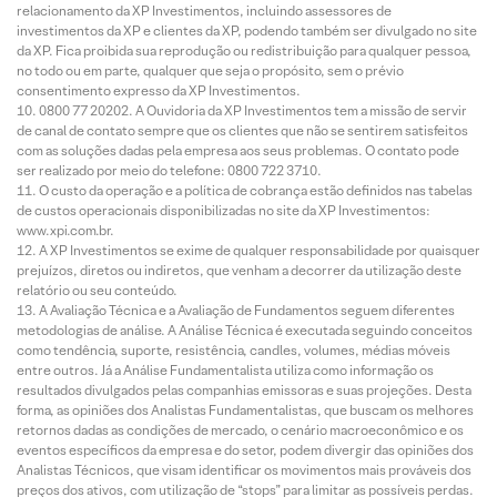
relacionamento da XP Investimentos, incluindo assessores de
investimentos da XP e clientes da XP, podendo também ser divulgado no site
da XP. Fica proibida sua reprodução ou redistribuição para qualquer pessoa,
no todo ou em parte, qualquer que seja o propósito, sem o prévio
consentimento expresso da XP Investimentos.
0800 77 20202. A Ouvidoria da XP Investimentos tem a missão de servir
de canal de contato sempre que os clientes que não se sentirem satisfeitos
com as soluções dadas pela empresa aos seus problemas. O contato pode
ser realizado por meio do telefone: 0800 722 3710.
O custo da operação e a política de cobrança estão definidos nas tabelas
de custos operacionais disponibilizadas no site da XP Investimentos:
www.xpi.com.br.
A XP Investimentos se exime de qualquer responsabilidade por quaisquer
prejuízos, diretos ou indiretos, que venham a decorrer da utilização deste
relatório ou seu conteúdo.
A Avaliação Técnica e a Avaliação de Fundamentos seguem diferentes
metodologias de análise. A Análise Técnica é executada seguindo conceitos
como tendência, suporte, resistência, candles, volumes, médias móveis
entre outros. Já a Análise Fundamentalista utiliza como informação os
resultados divulgados pelas companhias emissoras e suas projeções. Desta
forma, as opiniões dos Analistas Fundamentalistas, que buscam os melhores
retornos dadas as condições de mercado, o cenário macroeconômico e os
eventos específicos da empresa e do setor, podem divergir das opiniões dos
Analistas Técnicos, que visam identificar os movimentos mais prováveis dos
preços dos ativos, com utilização de “stops” para limitar as possíveis perdas.