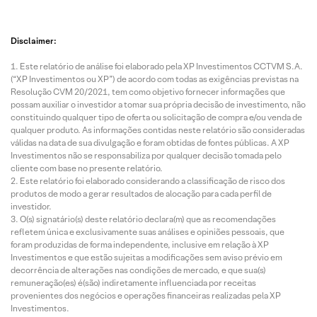
Disclaimer:
Este relatório de análise foi elaborado pela XP Investimentos CCTVM S.A.
(“XP Investimentos ou XP”) de acordo com todas as exigências previstas na
Resolução CVM 20/2021, tem como objetivo fornecer informações que
possam auxiliar o investidor a tomar sua própria decisão de investimento, não
constituindo qualquer tipo de oferta ou solicitação de compra e/ou venda de
qualquer produto. As informações contidas neste relatório são consideradas
válidas na data de sua divulgação e foram obtidas de fontes públicas. A XP
Investimentos não se responsabiliza por qualquer decisão tomada pelo
cliente com base no presente relatório.
Este relatório foi elaborado considerando a classificação de risco dos
produtos de modo a gerar resultados de alocação para cada perfil de
investidor.
O(s) signatário(s) deste relatório declara(m) que as recomendações
refletem única e exclusivamente suas análises e opiniões pessoais, que
foram produzidas de forma independente, inclusive em relação à XP
Investimentos e que estão sujeitas a modificações sem aviso prévio em
decorrência de alterações nas condições de mercado, e que sua(s)
remuneração(es) é(são) indiretamente influenciada por receitas
provenientes dos negócios e operações financeiras realizadas pela XP
Investimentos.