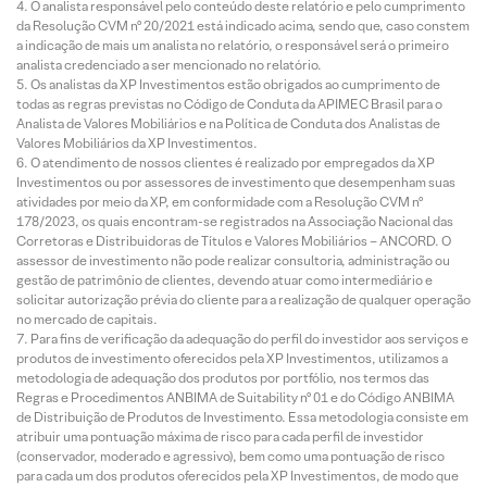
O analista responsável pelo conteúdo deste relatório e pelo cumprimento
da Resolução CVM nº 20/2021 está indicado acima, sendo que, caso constem
a indicação de mais um analista no relatório, o responsável será o primeiro
analista credenciado a ser mencionado no relatório.
Os analistas da XP Investimentos estão obrigados ao cumprimento de
todas as regras previstas no Código de Conduta da APIMEC Brasil para o
Analista de Valores Mobiliários e na Política de Conduta dos Analistas de
Valores Mobiliários da XP Investimentos.
O atendimento de nossos clientes é realizado por empregados da XP
Investimentos ou por assessores de investimento que desempenham suas
atividades por meio da XP, em conformidade com a Resolução CVM nº
178/2023, os quais encontram-se registrados na Associação Nacional das
Corretoras e Distribuidoras de Títulos e Valores Mobiliários – ANCORD. O
assessor de investimento não pode realizar consultoria, administração ou
gestão de patrimônio de clientes, devendo atuar como intermediário e
solicitar autorização prévia do cliente para a realização de qualquer operação
no mercado de capitais.
Para fins de verificação da adequação do perfil do investidor aos serviços e
produtos de investimento oferecidos pela XP Investimentos, utilizamos a
metodologia de adequação dos produtos por portfólio, nos termos das
Regras e Procedimentos ANBIMA de Suitability nº 01 e do Código ANBIMA
de Distribuição de Produtos de Investimento. Essa metodologia consiste em
atribuir uma pontuação máxima de risco para cada perfil de investidor
(conservador, moderado e agressivo), bem como uma pontuação de risco
para cada um dos produtos oferecidos pela XP Investimentos, de modo que