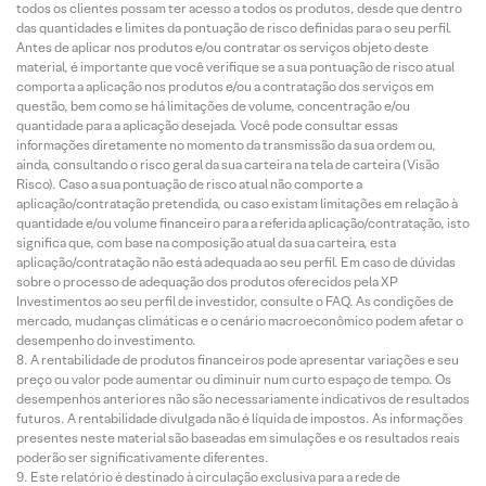
todos os clientes possam ter acesso a todos os produtos, desde que dentro
das quantidades e limites da pontuação de risco definidas para o seu perfil.
Antes de aplicar nos produtos e/ou contratar os serviços objeto deste
material, é importante que você verifique se a sua pontuação de risco atual
comporta a aplicação nos produtos e/ou a contratação dos serviços em
questão, bem como se há limitações de volume, concentração e/ou
quantidade para a aplicação desejada. Você pode consultar essas
informações diretamente no momento da transmissão da sua ordem ou,
ainda, consultando o risco geral da sua carteira na tela de carteira (Visão
Risco). Caso a sua pontuação de risco atual não comporte a
aplicação/contratação pretendida, ou caso existam limitações em relação à
quantidade e/ou volume financeiro para a referida aplicação/contratação, isto
significa que, com base na composição atual da sua carteira, esta
aplicação/contratação não está adequada ao seu perfil. Em caso de dúvidas
sobre o processo de adequação dos produtos oferecidos pela XP
Investimentos ao seu perfil de investidor, consulte o FAQ. As condições de
mercado, mudanças climáticas e o cenário macroeconômico podem afetar o
desempenho do investimento.
A rentabilidade de produtos financeiros pode apresentar variações e seu
preço ou valor pode aumentar ou diminuir num curto espaço de tempo. Os
desempenhos anteriores não são necessariamente indicativos de resultados
futuros. A rentabilidade divulgada não é líquida de impostos. As informações
presentes neste material são baseadas em simulações e os resultados reais
poderão ser significativamente diferentes.
Este relatório é destinado à circulação exclusiva para a rede de