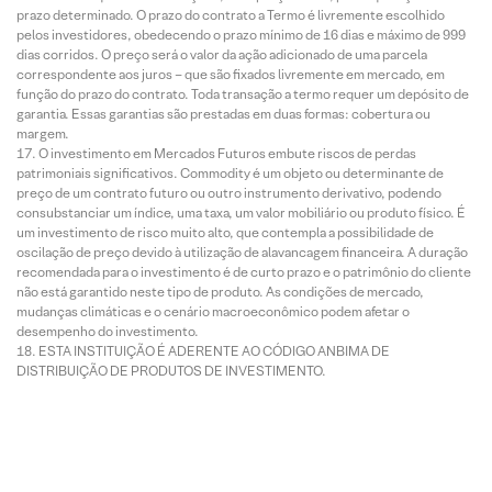
prazo determinado. O prazo do contrato a Termo é livremente escolhido
pelos investidores, obedecendo o prazo mínimo de 16 dias e máximo de 999
dias corridos. O preço será o valor da ação adicionado de uma parcela
correspondente aos juros – que são fixados livremente em mercado, em
função do prazo do contrato. Toda transação a termo requer um depósito de
garantia. Essas garantias são prestadas em duas formas: cobertura ou
margem.
O investimento em Mercados Futuros embute riscos de perdas
patrimoniais significativos. Commodity é um objeto ou determinante de
preço de um contrato futuro ou outro instrumento derivativo, podendo
consubstanciar um índice, uma taxa, um valor mobiliário ou produto físico. É
um investimento de risco muito alto, que contempla a possibilidade de
oscilação de preço devido à utilização de alavancagem financeira. A duração
recomendada para o investimento é de curto prazo e o patrimônio do cliente
não está garantido neste tipo de produto. As condições de mercado,
mudanças climáticas e o cenário macroeconômico podem afetar o
desempenho do investimento.
ESTA INSTITUIÇÃO É ADERENTE AO CÓDIGO ANBIMA DE
DISTRIBUIÇÃO DE PRODUTOS DE INVESTIMENTO.