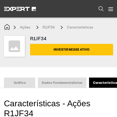
Ações
R1JF34
Características
R1JF34
INVESTIR NESSE ATIVO
Gráfico
Dados Fundamentalistas
Característic
Características - Ações
R1JF34