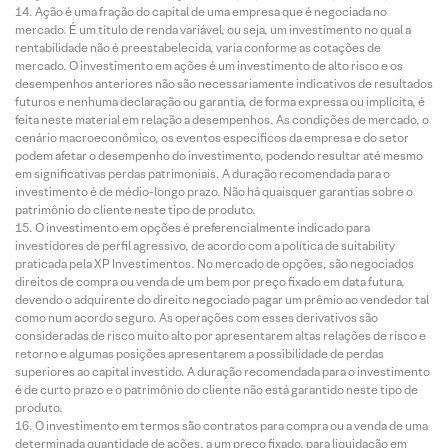
Ação é uma fração do capital de uma empresa que é negociada no
mercado. É um título de renda variável, ou seja, um investimento no qual a
rentabilidade não é preestabelecida, varia conforme as cotações de
mercado. O investimento em ações é um investimento de alto risco e os
desempenhos anteriores não são necessariamente indicativos de resultados
futuros e nenhuma declaração ou garantia, de forma expressa ou implícita, é
feita neste material em relação a desempenhos. As condições de mercado, o
cenário macroeconômico, os eventos específicos da empresa e do setor
podem afetar o desempenho do investimento, podendo resultar até mesmo
em significativas perdas patrimoniais. A duração recomendada para o
investimento é de médio-longo prazo. Não há quaisquer garantias sobre o
patrimônio do cliente neste tipo de produto.
O investimento em opções é preferencialmente indicado para
investidores de perfil agressivo, de acordo com a política de suitability
praticada pela XP Investimentos. No mercado de opções, são negociados
direitos de compra ou venda de um bem por preço fixado em data futura,
devendo o adquirente do direito negociado pagar um prêmio ao vendedor tal
como num acordo seguro. As operações com esses derivativos são
consideradas de risco muito alto por apresentarem altas relações de risco e
retorno e algumas posições apresentarem a possibilidade de perdas
superiores ao capital investido. A duração recomendada para o investimento
é de curto prazo e o patrimônio do cliente não está garantido neste tipo de
produto.
O investimento em termos são contratos para compra ou a venda de uma
determinada quantidade de ações, a um preço fixado, para liquidação em