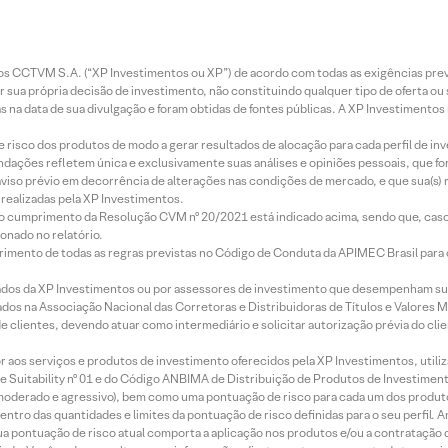
entos CCTVM S.A. (“XP Investimentos ou XP”) de acordo com todas as exigências p
r sua própria decisão de investimento, não constituindo qualquer tipo de oferta ou
s na data de sua divulgação e foram obtidas de fontes públicas. A XP Investimentos
e risco dos produtos de modo a gerar resultados de alocação para cada perfil de inv
mendações refletem única e exclusivamente suas análises e opiniões pessoais, que 
aviso prévio em decorrência de alterações nas condições de mercado, e que sua(s)
realizadas pela XP Investimentos.
lo cumprimento da Resolução CVM nº 20/2021 está indicado acima, sendo que, caso 
onado no relatório.
imento de todas as regras previstas no Código de Conduta da APIMEC Brasil para o 
ados da XP Investimentos ou por assessores de investimento que desempenham sua
os na Associação Nacional das Corretoras e Distribuidoras de Títulos e Valores 
de clientes, devendo atuar como intermediário e solicitar autorização prévia do cl
idor aos serviços e produtos de investimento oferecidos pela XP Investimentos, uti
 Suitability nº 01 e do Código ANBIMA de Distribuição de Produtos de Investimen
r, moderado e agressivo), bem como uma pontuação de risco para cada um dos produ
ntro das quantidades e limites da pontuação de risco definidas para o seu perfil. A
 sua pontuação de risco atual comporta a aplicação nos produtos e/ou a contratação