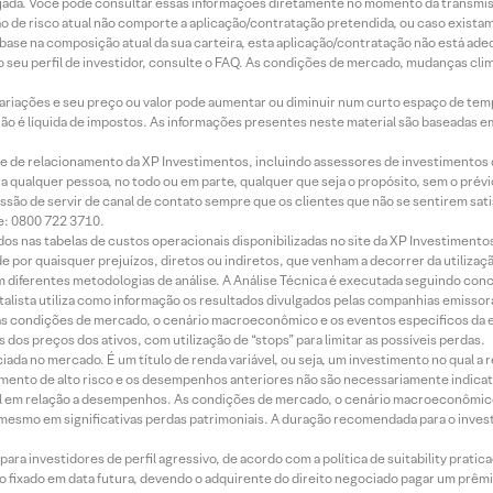
jada. Você pode consultar essas informações diretamente no momento da transmissã
ação de risco atual não comporte a aplicação/contratação pretendida, ou caso exista
m base na composição atual da sua carteira, esta aplicação/contratação não está ad
 seu perfil de investidor, consulte o FAQ. As condições de mercado, mudanças cl
 variações e seu preço ou valor pode aumentar ou diminuir num curto espaço de t
 não é líquida de impostos. As informações presentes neste material são baseadas e
rede de relacionamento da XP Investimentos, incluindo assessores de investimentos
ara qualquer pessoa, no todo ou em parte, qualquer que seja o propósito, sem o pr
ssão de servir de canal de contato sempre que os clientes que não se sentirem sat
e: 0800 722 3710.
dos nas tabelas de custos operacionais disponibilizadas no site da XP Investimento
 por quaisquer prejuízos, diretos ou indiretos, que venham a decorrer da utilizaç
 diferentes metodologias de análise. A Análise Técnica é executada seguindo conc
alista utiliza como informação os resultados divulgados pelas companhias emissora
 condições de mercado, o cenário macroeconômico e os eventos específicos da em
dos preços dos ativos, com utilização de “stops” para limitar as possíveis perdas.
ada no mercado. É um título de renda variável, ou seja, um investimento no qual a r
mento de alto risco e os desempenhos anteriores não são necessariamente indicat
terial em relação a desempenhos. As condições de mercado, o cenário macroeconômi
mesmo em significativas perdas patrimoniais. A duração recomendada para o inves
ra investidores de perfil agressivo, de acordo com a política de suitability prat
 fixado em data futura, devendo o adquirente do direito negociado pagar um prê