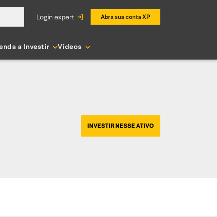
login expert
Abra sua conta XP
enda a Investir
Vídeos
INVESTIR NESSE ATIVO