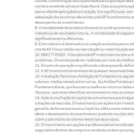
volume, concentração e/ou quantidade para a aplicação dese
carteira na tela de carteira (Visão Risco). Caso a sua pontu
para a referida aplicação/contratação, isto significa que, co
adequação dos produtos oferecidos pela XP Investimentos ao
desempenho do investimento.
A rentabilidade de produtos financeiros pode apresentar
indicativos de resultados futuros. A rentabilidade divulgada
significativamente diferentes.
Este relatório é destinado à circulação exclusiva para a 
site da XP. Fica proibida sua reprodução ou redistribuição p
0800 77 20202. A Ouvidoria da XP Investimentos tem a mi
problemas. O contato pode ser realizado por meio do telefon
O custo da operação e a política de cobrança estão defini
A XP Investimentos se exime de qualquer responsabilidade
A Avaliação Técnica e a Avaliação de Fundamentos seguem
volumes, médias móveis entre outros. Já a Análise Fundament
Fundamentalistas, que buscam os melhores retornos dadas as
Técnicos, que visam identificar os movimentos mais prováveis 
Ação é uma fração do capital de uma empresa que é negoci
cotações de mercado. O investimento em ações é um investi
garantia, de forma expressa ou implícita, é feita neste ma
afetar o desempenho do investimento, podendo resultar até 
sobre o patrimônio do cliente neste tipo de produto.
O investimento em opções é preferencialmente indicado pa
negociados direitos de compra ou venda de um bem por preço