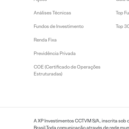
Análises Técnicas
Top F
Fundos de Investimento
Top 3
Renda Fixa
Previdência Privada
COE (Certificado de Operações
Estruturadas)
A XP Investimentos CCTVM S/A, inscrita sob o
Brasil.Toda comunicação através de rede mund