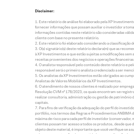
Disclaimer:
Este relatório de análise foi elaborado pela XP Investim
fornecer informações que possam auxiliar o investidor a toma
informações contidas neste relatório são consideradas válida
cliente com base no presente relatório.
Este relatório foi elaborado considerando a classificação d
O(s) signatário(s) deste relatório declara(m) que as reco
à XP Investimentos e que estão sujeitas a modificações sem 
receitas provenientes dos negócios e operações financeiras 
O analista responsável pelo conteúdo deste relatório e pe
responsável será o primeiro analista credenciado a ser menci
Os analistas da XP Investimentos estão obrigados ao cumpr
Analistas de Valores Mobiliários da XP Investimentos.
O atendimento de nossos clientes é realizado por empreg
Resolução CVM nº 178/2023, os quais encontram-se registrad
realizar consultoria, administração ou gestão de patrimônio 
capitais.
Para fins de verificação da adequação do perfil do invest
portfólio, nos termos das Regras e Procedimentos ANBIMA de
máxima de risco para cada perfil de investidor (conservado
clientes possam ter acesso a todos os produtos, desde que de
objeto deste material, é importante que você verifique se a