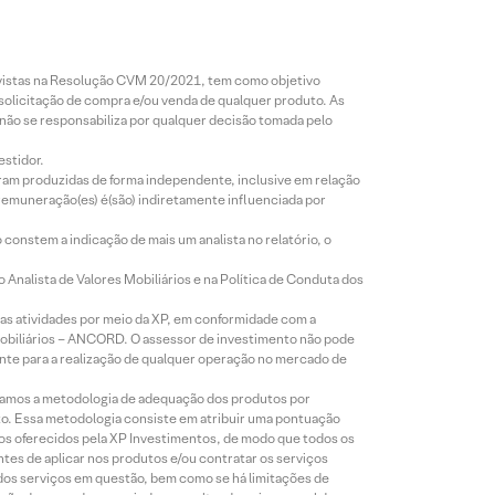
revistas na Resolução CVM 20/2021, tem como objetivo
 solicitação de compra e/ou venda de qualquer produto. As
 não se responsabiliza por qualquer decisão tomada pelo
estidor.
foram produzidas de forma independente, inclusive em relação
 remuneração(es) é(são) indiretamente influenciada por
constem a indicação de mais um analista no relatório, o
Analista de Valores Mobiliários e na Política de Conduta dos
s atividades por meio da XP, em conformidade com a
Mobiliários – ANCORD. O assessor de investimento não pode
iente para a realização de qualquer operação no mercado de
lizamos a metodologia de adequação dos produtos por
to. Essa metodologia consiste em atribuir uma pontuação
tos oferecidos pela XP Investimentos, de modo que todos os
ntes de aplicar nos produtos e/ou contratar os serviços
 dos serviços em questão, bem como se há limitações de