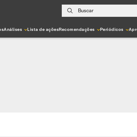
Buscar
os
Análises
Lista de ações
Recomendações
Periódicos
Apr