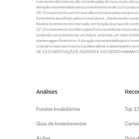
com esses derivativos são consideradas de risco muito alto p
duração recomendada para o investimento é de curto prazo e 
O investimento em termos são contratos para compra ou a
livremente escolhido pelos investidores, obedecendo o prazo
fixados livremente em mercado, em função do prazo do contr
O investimento em Mercados Futuros embute riscos de pe
podendo consubstanciar um índice, uma taxa, um valor mobiliá
alavancagem financeira. A duração recomendada para o invest
o cenário macroeconômico podem afetar o desempenho do i
ESTA INSTITUIÇÃO É ADERENTE AO CÓDIGO ANBIMA 
Análises
Reco
Fundos Imobiliários
Top 15
Guia de Investimentos
Carte
Ações
Guia 