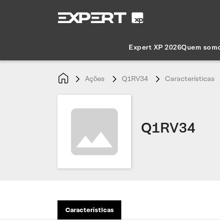
Expert XP 2026
Quem som
Ações
Q1RV34
Características
Q1RV34
Características