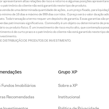
or apresentarem altas relações de risco e retorno e algumas posições apresentarem 
o patrimônio do cliente não está garantido neste tipo de produto.
 venda de uma determinada quantidade de ações, a um preço fixado, para liquidaç
 mínimo de 16 dias e máximo de 999 dias corridos. O preço será o valor da ação ad
ato. Toda transação a termo requer um depósito de garantia. Essas garantias são 
rdas patrimoniais significativos. Commodity é um objeto ou determinante de preç
rio ou produto físico. É um investimento de risco muito alto, que contempla a possi
imento é de curto prazo e o patrimônio do cliente não está garantido neste tipo 
nvestimento.
DE DISTRIBUIÇÃO DE PRODUTOS DE INVESTIMENTO.
mendações
Grupo XP
 Fundos Imobiliários
Sobre a XP
iras Recomendadas
Institucional
de Investimentos
Política de Privacidade