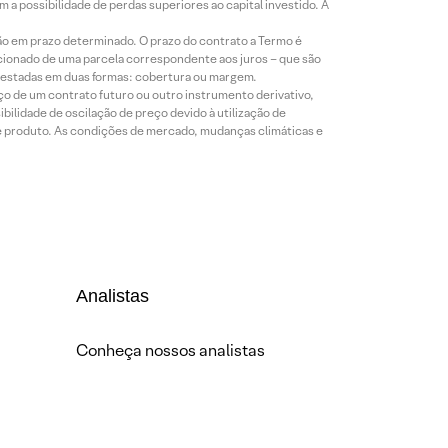
a possibilidade de perdas superiores ao capital investido. A
ão em prazo determinado. O prazo do contrato a Termo é
icionado de uma parcela correspondente aos juros – que são
prestadas em duas formas: cobertura ou margem.
o de um contrato futuro ou outro instrumento derivativo,
bilidade de oscilação de preço devido à utilização de
de produto. As condições de mercado, mudanças climáticas e
Analistas
Conheça nossos analistas