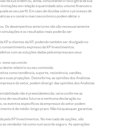
o da sua ordem ou, ainda, consultando o risco geral da sua
m limitações em relação à quantidade e/ou volume financeiro
equada ao seu perfil. Em caso de dúvidas sobre o processo de
imáticas e o cenário macroeconômico podem afetar o
empo. Os desempenhos anteriores não são necessariamente
m simulações e os resultados reais poderão ser
 da XP e clientes da XP, podendo também ser divulgado no
évio consentimento expresso da XP Investimentos.
isfeitos com as soluções dadas pela empresa aos seus
s: www.xpi.com.br.
ão deste relatório ou seu conteúdo.
eitos como tendência, suporte, resistência, candles,
s e suas projeções. Desta forma, as opiniões dos Analistas
presa e do setor, podem divergir das opiniões dos Analistas
entabilidade não é preestabelecida, varia conforme as
ivos de resultados futuros e nenhuma declaração ou
co, os eventos específicos da empresa e do setor podem
timento é de médio-longo prazo. Não há quaisquer garantias
icada pela XP Investimentos. No mercado de opções, são
mio ao vendedor tal como num acordo seguro. As operações