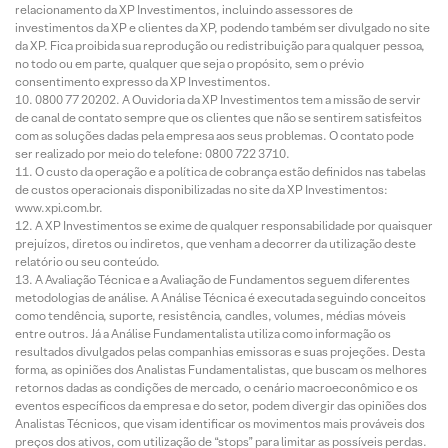
relacionamento da XP Investimentos, incluindo assessores de
investimentos da XP e clientes da XP, podendo também ser divulgado no site
da XP. Fica proibida sua reprodução ou redistribuição para qualquer pessoa,
no todo ou em parte, qualquer que seja o propósito, sem o prévio
consentimento expresso da XP Investimentos.
0800 77 20202. A Ouvidoria da XP Investimentos tem a missão de servir
de canal de contato sempre que os clientes que não se sentirem satisfeitos
com as soluções dadas pela empresa aos seus problemas. O contato pode
ser realizado por meio do telefone: 0800 722 3710.
O custo da operação e a política de cobrança estão definidos nas tabelas
de custos operacionais disponibilizadas no site da XP Investimentos:
www.xpi.com.br.
A XP Investimentos se exime de qualquer responsabilidade por quaisquer
prejuízos, diretos ou indiretos, que venham a decorrer da utilização deste
relatório ou seu conteúdo.
A Avaliação Técnica e a Avaliação de Fundamentos seguem diferentes
metodologias de análise. A Análise Técnica é executada seguindo conceitos
como tendência, suporte, resistência, candles, volumes, médias móveis
entre outros. Já a Análise Fundamentalista utiliza como informação os
resultados divulgados pelas companhias emissoras e suas projeções. Desta
forma, as opiniões dos Analistas Fundamentalistas, que buscam os melhores
retornos dadas as condições de mercado, o cenário macroeconômico e os
eventos específicos da empresa e do setor, podem divergir das opiniões dos
Analistas Técnicos, que visam identificar os movimentos mais prováveis dos
preços dos ativos, com utilização de “stops” para limitar as possíveis perdas.