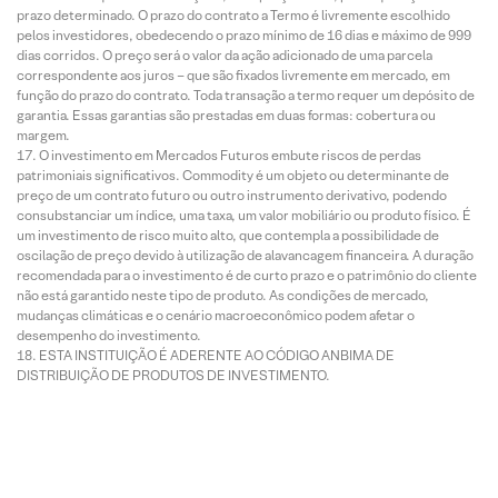
prazo determinado. O prazo do contrato a Termo é livremente escolhido
pelos investidores, obedecendo o prazo mínimo de 16 dias e máximo de 999
dias corridos. O preço será o valor da ação adicionado de uma parcela
correspondente aos juros – que são fixados livremente em mercado, em
função do prazo do contrato. Toda transação a termo requer um depósito de
garantia. Essas garantias são prestadas em duas formas: cobertura ou
margem.
O investimento em Mercados Futuros embute riscos de perdas
patrimoniais significativos. Commodity é um objeto ou determinante de
preço de um contrato futuro ou outro instrumento derivativo, podendo
consubstanciar um índice, uma taxa, um valor mobiliário ou produto físico. É
um investimento de risco muito alto, que contempla a possibilidade de
oscilação de preço devido à utilização de alavancagem financeira. A duração
recomendada para o investimento é de curto prazo e o patrimônio do cliente
não está garantido neste tipo de produto. As condições de mercado,
mudanças climáticas e o cenário macroeconômico podem afetar o
desempenho do investimento.
ESTA INSTITUIÇÃO É ADERENTE AO CÓDIGO ANBIMA DE
DISTRIBUIÇÃO DE PRODUTOS DE INVESTIMENTO.