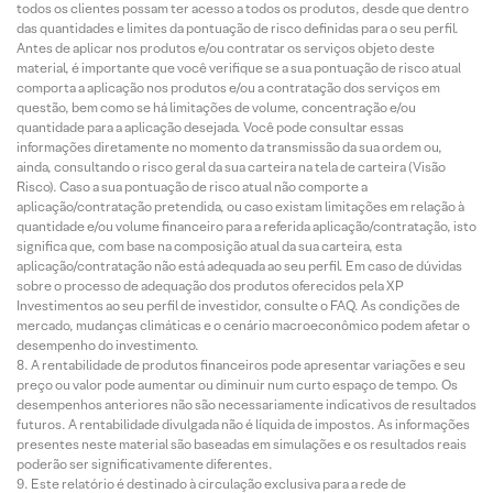
todos os clientes possam ter acesso a todos os produtos, desde que dentro
das quantidades e limites da pontuação de risco definidas para o seu perfil.
Antes de aplicar nos produtos e/ou contratar os serviços objeto deste
material, é importante que você verifique se a sua pontuação de risco atual
comporta a aplicação nos produtos e/ou a contratação dos serviços em
questão, bem como se há limitações de volume, concentração e/ou
quantidade para a aplicação desejada. Você pode consultar essas
informações diretamente no momento da transmissão da sua ordem ou,
ainda, consultando o risco geral da sua carteira na tela de carteira (Visão
Risco). Caso a sua pontuação de risco atual não comporte a
aplicação/contratação pretendida, ou caso existam limitações em relação à
quantidade e/ou volume financeiro para a referida aplicação/contratação, isto
significa que, com base na composição atual da sua carteira, esta
aplicação/contratação não está adequada ao seu perfil. Em caso de dúvidas
sobre o processo de adequação dos produtos oferecidos pela XP
Investimentos ao seu perfil de investidor, consulte o FAQ. As condições de
mercado, mudanças climáticas e o cenário macroeconômico podem afetar o
desempenho do investimento.
A rentabilidade de produtos financeiros pode apresentar variações e seu
preço ou valor pode aumentar ou diminuir num curto espaço de tempo. Os
desempenhos anteriores não são necessariamente indicativos de resultados
futuros. A rentabilidade divulgada não é líquida de impostos. As informações
presentes neste material são baseadas em simulações e os resultados reais
poderão ser significativamente diferentes.
Este relatório é destinado à circulação exclusiva para a rede de