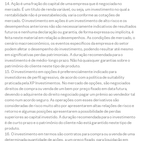
Ação é uma fração do capital de uma empresa que é negociada no
mercado. É um título de renda variável, ou seja, um investimento no qual a
rentabilidade não é preestabelecida, varia conforme as cotações de
mercado. O investimento em ações é um investimento de alto risco e os
desempenhos anteriores não são necessariamente indicativos de resultados
futuros e nenhuma declaração ou garantia, de forma expressa ou implícita, é
feita neste material em relação a desempenhos. As condições de mercado, o
cenário macroeconômico, os eventos específicos da empresa e do setor
podem afetar o desempenho do investimento, podendo resultar até mesmo
em significativas perdas patrimoniais. A duração recomendada para o
investimento é de médio-longo prazo. Não há quaisquer garantias sobre o
patrimônio do cliente neste tipo de produto.
O investimento em opções é preferencialmente indicado para
investidores de perfil agressivo, de acordo com a política de suitability
praticada pela XP Investimentos. No mercado de opções, são negociados
direitos de compra ou venda de um bem por preço fixado em data futura,
devendo o adquirente do direito negociado pagar um prêmio ao vendedor tal
como num acordo seguro. As operações com esses derivativos são
consideradas de risco muito alto por apresentarem altas relações de risco e
retorno e algumas posições apresentarem a possibilidade de perdas
superiores ao capital investido. A duração recomendada para o investimento
é de curto prazo e o patrimônio do cliente não está garantido neste tipo de
produto.
O investimento em termos são contratos para compra ou a venda de uma
determinada quantidade de ações, a um preço fixado, para liquidação em