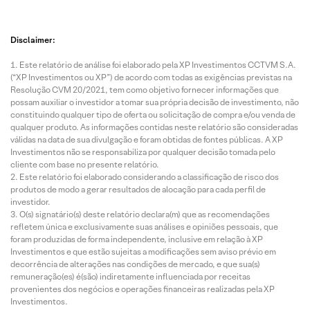
Disclaimer:
Este relatório de análise foi elaborado pela XP Investimentos CCTVM S.A.
(“XP Investimentos ou XP”) de acordo com todas as exigências previstas na
Resolução CVM 20/2021, tem como objetivo fornecer informações que
possam auxiliar o investidor a tomar sua própria decisão de investimento, não
constituindo qualquer tipo de oferta ou solicitação de compra e/ou venda de
qualquer produto. As informações contidas neste relatório são consideradas
válidas na data de sua divulgação e foram obtidas de fontes públicas. A XP
Investimentos não se responsabiliza por qualquer decisão tomada pelo
cliente com base no presente relatório.
Este relatório foi elaborado considerando a classificação de risco dos
produtos de modo a gerar resultados de alocação para cada perfil de
investidor.
O(s) signatário(s) deste relatório declara(m) que as recomendações
refletem única e exclusivamente suas análises e opiniões pessoais, que
foram produzidas de forma independente, inclusive em relação à XP
Investimentos e que estão sujeitas a modificações sem aviso prévio em
decorrência de alterações nas condições de mercado, e que sua(s)
remuneração(es) é(são) indiretamente influenciada por receitas
provenientes dos negócios e operações financeiras realizadas pela XP
Investimentos.