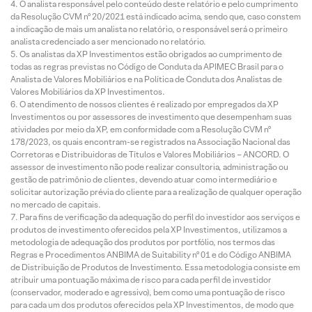
O analista responsável pelo conteúdo deste relatório e pelo cumprimento
da Resolução CVM nº 20/2021 está indicado acima, sendo que, caso constem
a indicação de mais um analista no relatório, o responsável será o primeiro
analista credenciado a ser mencionado no relatório.
Os analistas da XP Investimentos estão obrigados ao cumprimento de
todas as regras previstas no Código de Conduta da APIMEC Brasil para o
Analista de Valores Mobiliários e na Política de Conduta dos Analistas de
Valores Mobiliários da XP Investimentos.
O atendimento de nossos clientes é realizado por empregados da XP
Investimentos ou por assessores de investimento que desempenham suas
atividades por meio da XP, em conformidade com a Resolução CVM nº
178/2023, os quais encontram-se registrados na Associação Nacional das
Corretoras e Distribuidoras de Títulos e Valores Mobiliários – ANCORD. O
assessor de investimento não pode realizar consultoria, administração ou
gestão de patrimônio de clientes, devendo atuar como intermediário e
solicitar autorização prévia do cliente para a realização de qualquer operação
no mercado de capitais.
Para fins de verificação da adequação do perfil do investidor aos serviços e
produtos de investimento oferecidos pela XP Investimentos, utilizamos a
metodologia de adequação dos produtos por portfólio, nos termos das
Regras e Procedimentos ANBIMA de Suitability nº 01 e do Código ANBIMA
de Distribuição de Produtos de Investimento. Essa metodologia consiste em
atribuir uma pontuação máxima de risco para cada perfil de investidor
(conservador, moderado e agressivo), bem como uma pontuação de risco
para cada um dos produtos oferecidos pela XP Investimentos, de modo que