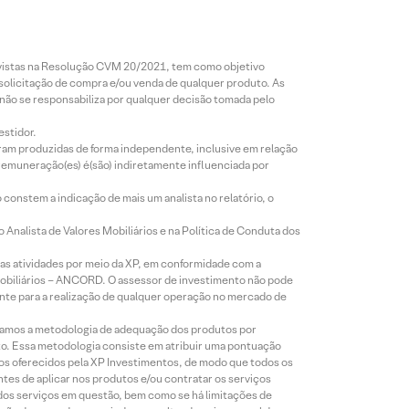
revistas na Resolução CVM 20/2021, tem como objetivo
 solicitação de compra e/ou venda de qualquer produto. As
 não se responsabiliza por qualquer decisão tomada pelo
estidor.
foram produzidas de forma independente, inclusive em relação
 remuneração(es) é(são) indiretamente influenciada por
constem a indicação de mais um analista no relatório, o
Analista de Valores Mobiliários e na Política de Conduta dos
s atividades por meio da XP, em conformidade com a
Mobiliários – ANCORD. O assessor de investimento não pode
iente para a realização de qualquer operação no mercado de
lizamos a metodologia de adequação dos produtos por
to. Essa metodologia consiste em atribuir uma pontuação
tos oferecidos pela XP Investimentos, de modo que todos os
ntes de aplicar nos produtos e/ou contratar os serviços
 dos serviços em questão, bem como se há limitações de