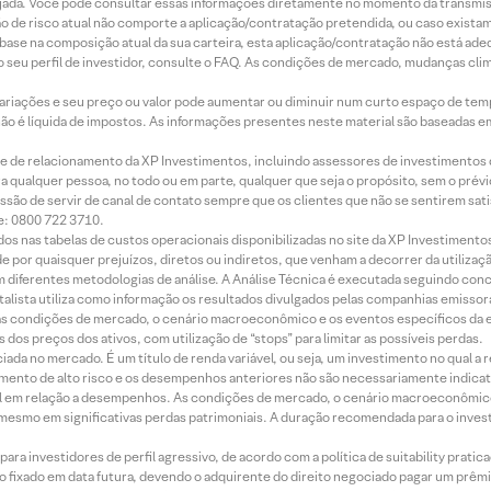
jada. Você pode consultar essas informações diretamente no momento da transmissã
ação de risco atual não comporte a aplicação/contratação pretendida, ou caso exista
m base na composição atual da sua carteira, esta aplicação/contratação não está ad
 seu perfil de investidor, consulte o FAQ. As condições de mercado, mudanças cl
 variações e seu preço ou valor pode aumentar ou diminuir num curto espaço de t
 não é líquida de impostos. As informações presentes neste material são baseadas e
rede de relacionamento da XP Investimentos, incluindo assessores de investimentos
ara qualquer pessoa, no todo ou em parte, qualquer que seja o propósito, sem o pr
ssão de servir de canal de contato sempre que os clientes que não se sentirem sat
e: 0800 722 3710.
dos nas tabelas de custos operacionais disponibilizadas no site da XP Investimento
 por quaisquer prejuízos, diretos ou indiretos, que venham a decorrer da utilizaç
 diferentes metodologias de análise. A Análise Técnica é executada seguindo conc
alista utiliza como informação os resultados divulgados pelas companhias emissora
 condições de mercado, o cenário macroeconômico e os eventos específicos da em
dos preços dos ativos, com utilização de “stops” para limitar as possíveis perdas.
ada no mercado. É um título de renda variável, ou seja, um investimento no qual a r
mento de alto risco e os desempenhos anteriores não são necessariamente indicat
terial em relação a desempenhos. As condições de mercado, o cenário macroeconômi
mesmo em significativas perdas patrimoniais. A duração recomendada para o inves
ra investidores de perfil agressivo, de acordo com a política de suitability prat
 fixado em data futura, devendo o adquirente do direito negociado pagar um prê