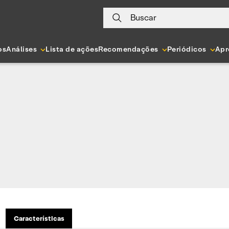
Buscar
os
Análises
Lista de ações
Recomendações
Periódicos
Apr
Características