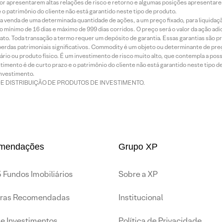
or apresentarem altas relações de risco e retorno e algumas posições apresentarem 
o patrimônio do cliente não está garantido neste tipo de produto.
 venda de uma determinada quantidade de ações, a um preço fixado, para liquidaç
 mínimo de 16 dias e máximo de 999 dias corridos. O preço será o valor da ação ad
ato. Toda transação a termo requer um depósito de garantia. Essas garantias são 
rdas patrimoniais significativos. Commodity é um objeto ou determinante de preç
rio ou produto físico. É um investimento de risco muito alto, que contempla a possi
imento é de curto prazo e o patrimônio do cliente não está garantido neste tipo 
nvestimento.
DE DISTRIBUIÇÃO DE PRODUTOS DE INVESTIMENTO.
mendações
Grupo XP
 Fundos Imobiliários
Sobre a XP
iras Recomendadas
Institucional
de Investimentos
Política de Privacidade