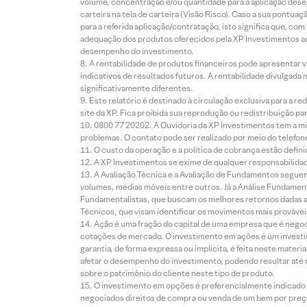
volume, concentração e/ou quantidade para a aplicação dese
carteira na tela de carteira (Visão Risco). Caso a sua pontu
para a referida aplicação/contratação, isto significa que, co
adequação dos produtos oferecidos pela XP Investimentos ao
desempenho do investimento.
A rentabilidade de produtos financeiros pode apresentar
indicativos de resultados futuros. A rentabilidade divulgada
significativamente diferentes.
Este relatório é destinado à circulação exclusiva para a 
site da XP. Fica proibida sua reprodução ou redistribuição p
0800 77 20202. A Ouvidoria da XP Investimentos tem a mi
problemas. O contato pode ser realizado por meio do telefon
O custo da operação e a política de cobrança estão defini
A XP Investimentos se exime de qualquer responsabilidade
A Avaliação Técnica e a Avaliação de Fundamentos seguem
volumes, médias móveis entre outros. Já a Análise Fundament
Fundamentalistas, que buscam os melhores retornos dadas as
Técnicos, que visam identificar os movimentos mais prováveis 
Ação é uma fração do capital de uma empresa que é negoci
cotações de mercado. O investimento em ações é um investi
garantia, de forma expressa ou implícita, é feita neste ma
afetar o desempenho do investimento, podendo resultar até 
sobre o patrimônio do cliente neste tipo de produto.
O investimento em opções é preferencialmente indicado pa
negociados direitos de compra ou venda de um bem por preço