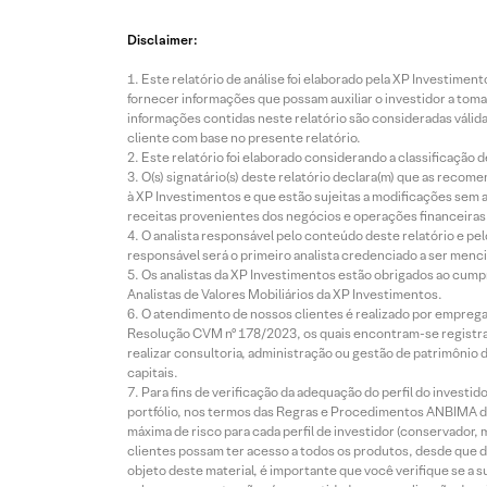
Disclaimer:
Este relatório de análise foi elaborado pela XP Investim
fornecer informações que possam auxiliar o investidor a toma
informações contidas neste relatório são consideradas válida
cliente com base no presente relatório.
Este relatório foi elaborado considerando a classificação d
O(s) signatário(s) deste relatório declara(m) que as reco
à XP Investimentos e que estão sujeitas a modificações sem 
receitas provenientes dos negócios e operações financeiras 
O analista responsável pelo conteúdo deste relatório e pe
responsável será o primeiro analista credenciado a ser menci
Os analistas da XP Investimentos estão obrigados ao cumpr
Analistas de Valores Mobiliários da XP Investimentos.
O atendimento de nossos clientes é realizado por empreg
Resolução CVM nº 178/2023, os quais encontram-se registrad
realizar consultoria, administração ou gestão de patrimônio 
capitais.
Para fins de verificação da adequação do perfil do invest
portfólio, nos termos das Regras e Procedimentos ANBIMA de
máxima de risco para cada perfil de investidor (conservado
clientes possam ter acesso a todos os produtos, desde que de
objeto deste material, é importante que você verifique se a