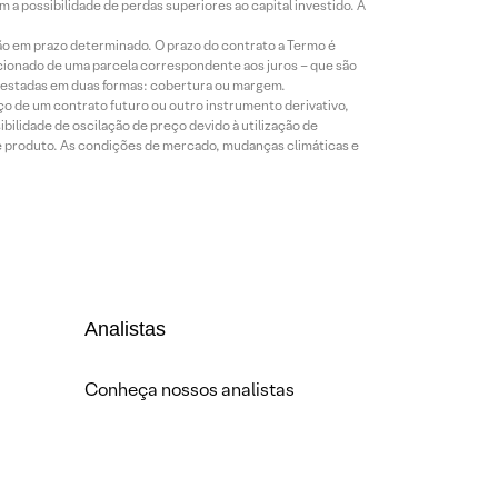
a possibilidade de perdas superiores ao capital investido. A
ão em prazo determinado. O prazo do contrato a Termo é
icionado de uma parcela correspondente aos juros – que são
prestadas em duas formas: cobertura ou margem.
o de um contrato futuro ou outro instrumento derivativo,
bilidade de oscilação de preço devido à utilização de
de produto. As condições de mercado, mudanças climáticas e
Analistas
Conheça nossos analistas