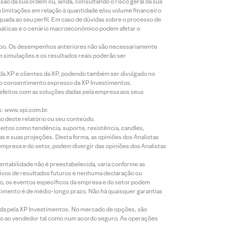
o da sua ordem ou, ainda, consultando o risco geral da sua
m limitações em relação à quantidade e/ou volume financeiro
equada ao seu perfil. Em caso de dúvidas sobre o processo de
imáticas e o cenário macroeconômico podem afetar o
empo. Os desempenhos anteriores não são necessariamente
m simulações e os resultados reais poderão ser
 da XP e clientes da XP, podendo também ser divulgado no
évio consentimento expresso da XP Investimentos.
isfeitos com as soluções dadas pela empresa aos seus
s: www.xpi.com.br.
ão deste relatório ou seu conteúdo.
eitos como tendência, suporte, resistência, candles,
s e suas projeções. Desta forma, as opiniões dos Analistas
presa e do setor, podem divergir das opiniões dos Analistas
entabilidade não é preestabelecida, varia conforme as
ivos de resultados futuros e nenhuma declaração ou
co, os eventos específicos da empresa e do setor podem
timento é de médio-longo prazo. Não há quaisquer garantias
icada pela XP Investimentos. No mercado de opções, são
mio ao vendedor tal como num acordo seguro. As operações