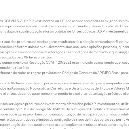
entos CCTVM S.A. (“XP Investimentos ou XP”) de acordo com todas as exigências p
r sua própria decisão de investimento, não constituindo qualquer tipo de oferta ou
s na data de sua divulgação e foram obtidas de fontes públicas. A XP Investimentos
e risco dos produtos de modo a gerar resultados de alocação para cada perfil de inv
mendações refletem única e exclusivamente suas análises e opiniões pessoais, que 
aviso prévio em decorrência de alterações nas condições de mercado, e que sua(s)
realizadas pela XP Investimentos.
lo cumprimento da Resolução CVM nº 20/2021 está indicado acima, sendo que, caso 
onado no relatório.
imento de todas as regras previstas no Código de Conduta da APIMEC Brasil para o 
ados da XP Investimentos ou por assessores de investimento que desempenham sua
os na Associação Nacional das Corretoras e Distribuidoras de Títulos e Valores 
de clientes, devendo atuar como intermediário e solicitar autorização prévia do cl
idor aos serviços e produtos de investimento oferecidos pela XP Investimentos, uti
 Suitability nº 01 e do Código ANBIMA de Distribuição de Produtos de Investimen
r, moderado e agressivo), bem como uma pontuação de risco para cada um dos produ
ntro das quantidades e limites da pontuação de risco definidas para o seu perfil. A
 sua pontuação de risco atual comporta a aplicação nos produtos e/ou a contratação