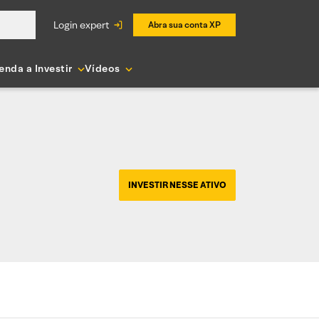
login expert
Abra sua conta XP
enda a Investir
Vídeos
INVESTIR NESSE ATIVO