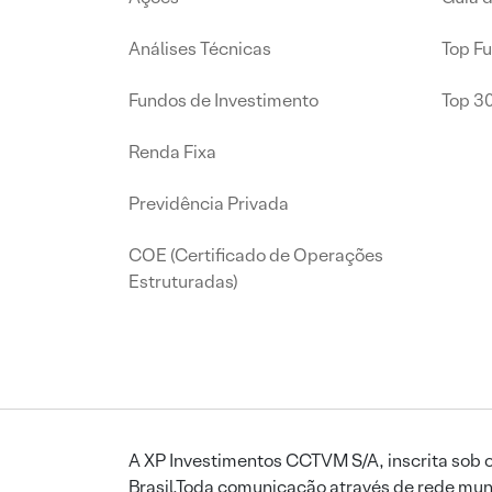
Análises Técnicas
Top F
Fundos de Investimento
Top 3
Renda Fixa
Previdência Privada
COE (Certificado de Operações
Estruturadas)
A XP Investimentos CCTVM S/A, inscrita sob o
Brasil.Toda comunicação através de rede mund