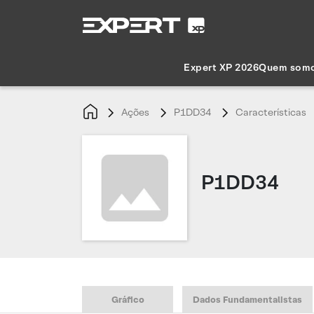
Expert XP 2026
Quem som
Ações
P1DD34
Características
P1DD34
Gráfico
Dados Fundamentalistas