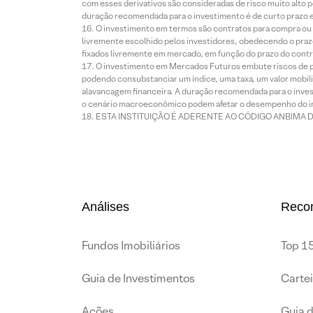
com esses derivativos são consideradas de risco muito alto p
duração recomendada para o investimento é de curto prazo e 
O investimento em termos são contratos para compra ou a
livremente escolhido pelos investidores, obedecendo o prazo
fixados livremente em mercado, em função do prazo do contr
O investimento em Mercados Futuros embute riscos de pe
podendo consubstanciar um índice, uma taxa, um valor mobiliá
alavancagem financeira. A duração recomendada para o invest
o cenário macroeconômico podem afetar o desempenho do i
ESTA INSTITUIÇÃO É ADERENTE AO CÓDIGO ANBIMA 
Análises
Reco
Fundos Imobiliários
Top 15
Guia de Investimentos
Carte
Ações
Guia 