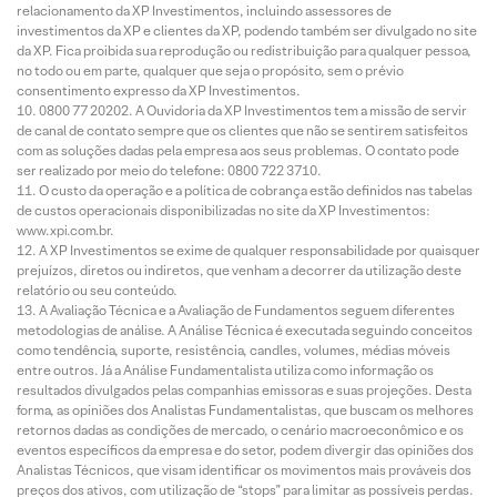
relacionamento da XP Investimentos, incluindo assessores de
investimentos da XP e clientes da XP, podendo também ser divulgado no site
da XP. Fica proibida sua reprodução ou redistribuição para qualquer pessoa,
no todo ou em parte, qualquer que seja o propósito, sem o prévio
consentimento expresso da XP Investimentos.
0800 77 20202. A Ouvidoria da XP Investimentos tem a missão de servir
de canal de contato sempre que os clientes que não se sentirem satisfeitos
com as soluções dadas pela empresa aos seus problemas. O contato pode
ser realizado por meio do telefone: 0800 722 3710.
O custo da operação e a política de cobrança estão definidos nas tabelas
de custos operacionais disponibilizadas no site da XP Investimentos:
www.xpi.com.br.
A XP Investimentos se exime de qualquer responsabilidade por quaisquer
prejuízos, diretos ou indiretos, que venham a decorrer da utilização deste
relatório ou seu conteúdo.
A Avaliação Técnica e a Avaliação de Fundamentos seguem diferentes
metodologias de análise. A Análise Técnica é executada seguindo conceitos
como tendência, suporte, resistência, candles, volumes, médias móveis
entre outros. Já a Análise Fundamentalista utiliza como informação os
resultados divulgados pelas companhias emissoras e suas projeções. Desta
forma, as opiniões dos Analistas Fundamentalistas, que buscam os melhores
retornos dadas as condições de mercado, o cenário macroeconômico e os
eventos específicos da empresa e do setor, podem divergir das opiniões dos
Analistas Técnicos, que visam identificar os movimentos mais prováveis dos
preços dos ativos, com utilização de “stops” para limitar as possíveis perdas.