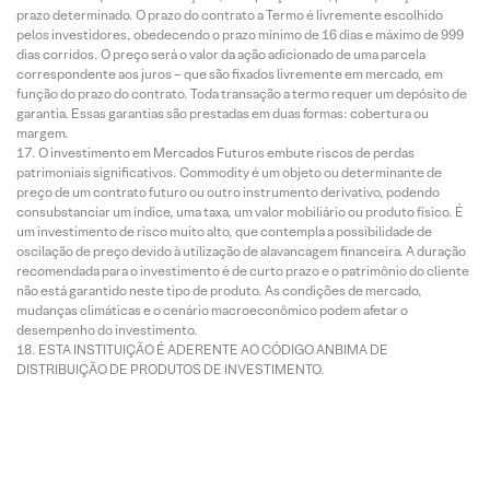
prazo determinado. O prazo do contrato a Termo é livremente escolhido
pelos investidores, obedecendo o prazo mínimo de 16 dias e máximo de 999
dias corridos. O preço será o valor da ação adicionado de uma parcela
correspondente aos juros – que são fixados livremente em mercado, em
função do prazo do contrato. Toda transação a termo requer um depósito de
garantia. Essas garantias são prestadas em duas formas: cobertura ou
margem.
O investimento em Mercados Futuros embute riscos de perdas
patrimoniais significativos. Commodity é um objeto ou determinante de
preço de um contrato futuro ou outro instrumento derivativo, podendo
consubstanciar um índice, uma taxa, um valor mobiliário ou produto físico. É
um investimento de risco muito alto, que contempla a possibilidade de
oscilação de preço devido à utilização de alavancagem financeira. A duração
recomendada para o investimento é de curto prazo e o patrimônio do cliente
não está garantido neste tipo de produto. As condições de mercado,
mudanças climáticas e o cenário macroeconômico podem afetar o
desempenho do investimento.
ESTA INSTITUIÇÃO É ADERENTE AO CÓDIGO ANBIMA DE
DISTRIBUIÇÃO DE PRODUTOS DE INVESTIMENTO.