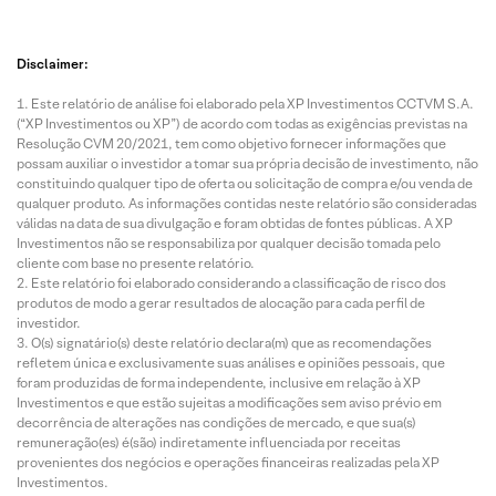
Disclaimer:
Este relatório de análise foi elaborado pela XP Investimentos CCTVM S.A.
(“XP Investimentos ou XP”) de acordo com todas as exigências previstas na
Resolução CVM 20/2021, tem como objetivo fornecer informações que
possam auxiliar o investidor a tomar sua própria decisão de investimento, não
constituindo qualquer tipo de oferta ou solicitação de compra e/ou venda de
qualquer produto. As informações contidas neste relatório são consideradas
válidas na data de sua divulgação e foram obtidas de fontes públicas. A XP
Investimentos não se responsabiliza por qualquer decisão tomada pelo
cliente com base no presente relatório.
Este relatório foi elaborado considerando a classificação de risco dos
produtos de modo a gerar resultados de alocação para cada perfil de
investidor.
O(s) signatário(s) deste relatório declara(m) que as recomendações
refletem única e exclusivamente suas análises e opiniões pessoais, que
foram produzidas de forma independente, inclusive em relação à XP
Investimentos e que estão sujeitas a modificações sem aviso prévio em
decorrência de alterações nas condições de mercado, e que sua(s)
remuneração(es) é(são) indiretamente influenciada por receitas
provenientes dos negócios e operações financeiras realizadas pela XP
Investimentos.