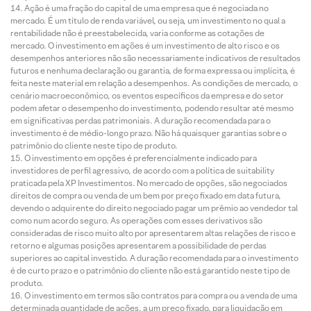
Ação é uma fração do capital de uma empresa que é negociada no
mercado. É um título de renda variável, ou seja, um investimento no qual a
rentabilidade não é preestabelecida, varia conforme as cotações de
mercado. O investimento em ações é um investimento de alto risco e os
desempenhos anteriores não são necessariamente indicativos de resultados
futuros e nenhuma declaração ou garantia, de forma expressa ou implícita, é
feita neste material em relação a desempenhos. As condições de mercado, o
cenário macroeconômico, os eventos específicos da empresa e do setor
podem afetar o desempenho do investimento, podendo resultar até mesmo
em significativas perdas patrimoniais. A duração recomendada para o
investimento é de médio-longo prazo. Não há quaisquer garantias sobre o
patrimônio do cliente neste tipo de produto.
O investimento em opções é preferencialmente indicado para
investidores de perfil agressivo, de acordo com a política de suitability
praticada pela XP Investimentos. No mercado de opções, são negociados
direitos de compra ou venda de um bem por preço fixado em data futura,
devendo o adquirente do direito negociado pagar um prêmio ao vendedor tal
como num acordo seguro. As operações com esses derivativos são
consideradas de risco muito alto por apresentarem altas relações de risco e
retorno e algumas posições apresentarem a possibilidade de perdas
superiores ao capital investido. A duração recomendada para o investimento
é de curto prazo e o patrimônio do cliente não está garantido neste tipo de
produto.
O investimento em termos são contratos para compra ou a venda de uma
determinada quantidade de ações, a um preço fixado, para liquidação em