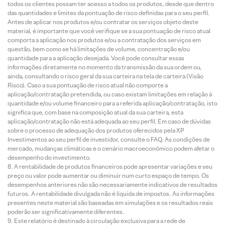
todos os clientes possam ter acesso a todos os produtos, desde que dentro
das quantidades e limites da pontuação de risco definidas para o seu perfil.
Antes de aplicar nos produtos e/ou contratar os serviços objeto deste
material, é importante que você verifique se a sua pontuação de risco atual
comporta a aplicação nos produtos e/ou a contratação dos serviços em
questão, bem como se há limitações de volume, concentração e/ou
quantidade para a aplicação desejada. Você pode consultar essas
informações diretamente no momento da transmissão da sua ordem ou,
ainda, consultando o risco geral da sua carteira na tela de carteira (Visão
Risco). Caso a sua pontuação de risco atual não comporte a
aplicação/contratação pretendida, ou caso existam limitações em relação à
quantidade e/ou volume financeiro para a referida aplicação/contratação, isto
significa que, com base na composição atual da sua carteira, esta
aplicação/contratação não está adequada ao seu perfil. Em caso de dúvidas
sobre o processo de adequação dos produtos oferecidos pela XP
Investimentos ao seu perfil de investidor, consulte o FAQ. As condições de
mercado, mudanças climáticas e o cenário macroeconômico podem afetar o
desempenho do investimento.
A rentabilidade de produtos financeiros pode apresentar variações e seu
preço ou valor pode aumentar ou diminuir num curto espaço de tempo. Os
desempenhos anteriores não são necessariamente indicativos de resultados
futuros. A rentabilidade divulgada não é líquida de impostos. As informações
presentes neste material são baseadas em simulações e os resultados reais
poderão ser significativamente diferentes.
Este relatório é destinado à circulação exclusiva para a rede de