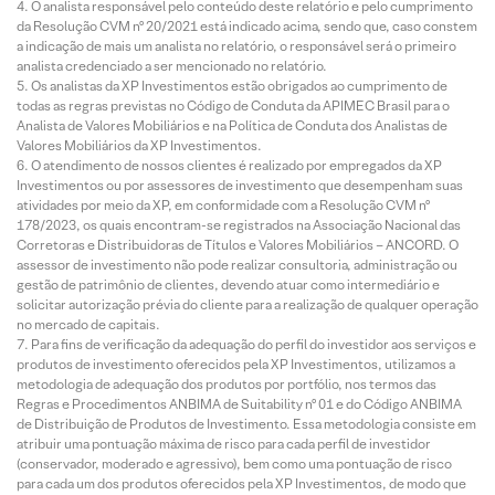
O analista responsável pelo conteúdo deste relatório e pelo cumprimento
da Resolução CVM nº 20/2021 está indicado acima, sendo que, caso constem
a indicação de mais um analista no relatório, o responsável será o primeiro
analista credenciado a ser mencionado no relatório.
Os analistas da XP Investimentos estão obrigados ao cumprimento de
todas as regras previstas no Código de Conduta da APIMEC Brasil para o
Analista de Valores Mobiliários e na Política de Conduta dos Analistas de
Valores Mobiliários da XP Investimentos.
O atendimento de nossos clientes é realizado por empregados da XP
Investimentos ou por assessores de investimento que desempenham suas
atividades por meio da XP, em conformidade com a Resolução CVM nº
178/2023, os quais encontram-se registrados na Associação Nacional das
Corretoras e Distribuidoras de Títulos e Valores Mobiliários – ANCORD. O
assessor de investimento não pode realizar consultoria, administração ou
gestão de patrimônio de clientes, devendo atuar como intermediário e
solicitar autorização prévia do cliente para a realização de qualquer operação
no mercado de capitais.
Para fins de verificação da adequação do perfil do investidor aos serviços e
produtos de investimento oferecidos pela XP Investimentos, utilizamos a
metodologia de adequação dos produtos por portfólio, nos termos das
Regras e Procedimentos ANBIMA de Suitability nº 01 e do Código ANBIMA
de Distribuição de Produtos de Investimento. Essa metodologia consiste em
atribuir uma pontuação máxima de risco para cada perfil de investidor
(conservador, moderado e agressivo), bem como uma pontuação de risco
para cada um dos produtos oferecidos pela XP Investimentos, de modo que