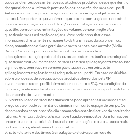
todos os clientes possam ter acesso a todos os produtos, desde que dentro
das quantidades e limites da pontuação de risco definidas para o seu perfil.
Antes de aplicar nos produtos e/ou contratar os serviços objeto deste
material, é importante que você verifique se a sua pontuação de risco atual
comporta a aplicação nos produtos e/ou a contratação dos serviços em
questão, bem como se há limitações de volume, concentração e/ou
quantidade para a aplicação desejada. Você pode consultar essas
informações diretamente no momento da transmissão da sua ordem ou,
ainda, consultando o risco geral da sua carteira na tela de carteira (Visão
Risco). Caso a sua pontuação de risco atual não comporte a
aplicação/contratação pretendida, ou caso existam limitações em relação à
quantidade e/ou volume financeiro para a referida aplicação/contratação, isto
significa que, com base na composição atual da sua carteira, esta
aplicação/contratação não está adequada ao seu perfil. Em caso de dúvidas
sobre o processo de adequação dos produtos oferecidos pela XP
Investimentos ao seu perfil de investidor, consulte o FAQ. As condições de
mercado, mudanças climáticas e o cenário macroeconômico podem afetar o
desempenho do investimento.
A rentabilidade de produtos financeiros pode apresentar variações e seu
preço ou valor pode aumentar ou diminuir num curto espaço de tempo. Os
desempenhos anteriores não são necessariamente indicativos de resultados
futuros. A rentabilidade divulgada não é líquida de impostos. As informações
presentes neste material são baseadas em simulações e os resultados reais
poderão ser significativamente diferentes.
Este relatório é destinado à circulação exclusiva para a rede de