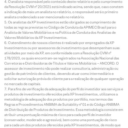
O analista responsável pelo conteúdo deste relatório e pelo cumprimento
da Resolução CVM nº 20/2021 está indicado acima, sendo que, caso constem
a indicação de mais um analista no relatório, o responsável será o primeiro
analista credenciado a ser mencionado no relatório.
Os analistas da XP Investimentos estão obrigados ao cumprimento de
todas as regras previstas no Código de Conduta da APIMEC Brasil para o
Analista de Valores Mobiliários e na Política de Conduta dos Analistas de
Valores Mobiliários da XP Investimentos.
O atendimento de nossos clientes é realizado por empregados da XP
Investimentos ou por assessores de investimento que desempenham suas
atividades por meio da XP, em conformidade com a Resolução CVM nº
178/2023, os quais encontram-se registrados na Associação Nacional das
Corretoras e Distribuidoras de Títulos e Valores Mobiliários – ANCORD. O
assessor de investimento não pode realizar consultoria, administração ou
gestão de patrimônio de clientes, devendo atuar como intermediário e
solicitar autorização prévia do cliente para a realização de qualquer operação
no mercado de capitais.
Para fins de verificação da adequação do perfil do investidor aos serviços e
produtos de investimento oferecidos pela XP Investimentos, utilizamos a
metodologia de adequação dos produtos por portfólio, nos termos das
Regras e Procedimentos ANBIMA de Suitability nº 01 e do Código ANBIMA
de Distribuição de Produtos de Investimento. Essa metodologia consiste em
atribuir uma pontuação máxima de risco para cada perfil de investidor
(conservador, moderado e agressivo), bem como uma pontuação de risco
para cada um dos produtos oferecidos pela XP Investimentos, de modo que