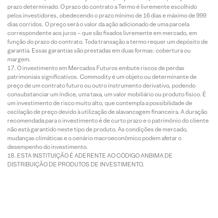
prazo determinado. O prazo do contrato a Termo é livremente escolhido
pelos investidores, obedecendo o prazo mínimo de 16 dias e máximo de 999
dias corridos. O preço será o valor da ação adicionado de uma parcela
correspondente aos juros – que são fixados livremente em mercado, em
função do prazo do contrato. Toda transação a termo requer um depósito de
garantia. Essas garantias são prestadas em duas formas: cobertura ou
margem.
O investimento em Mercados Futuros embute riscos de perdas
patrimoniais significativos. Commodity é um objeto ou determinante de
preço de um contrato futuro ou outro instrumento derivativo, podendo
consubstanciar um índice, uma taxa, um valor mobiliário ou produto físico. É
um investimento de risco muito alto, que contempla a possibilidade de
oscilação de preço devido à utilização de alavancagem financeira. A duração
recomendada para o investimento é de curto prazo e o patrimônio do cliente
não está garantido neste tipo de produto. As condições de mercado,
mudanças climáticas e o cenário macroeconômico podem afetar o
desempenho do investimento.
ESTA INSTITUIÇÃO É ADERENTE AO CÓDIGO ANBIMA DE
DISTRIBUIÇÃO DE PRODUTOS DE INVESTIMENTO.