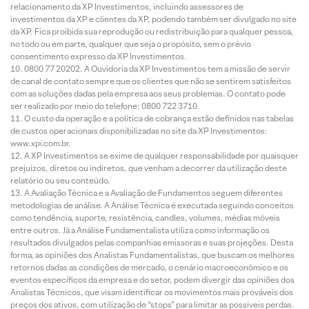
relacionamento da XP Investimentos, incluindo assessores de
investimentos da XP e clientes da XP, podendo também ser divulgado no site
da XP. Fica proibida sua reprodução ou redistribuição para qualquer pessoa,
no todo ou em parte, qualquer que seja o propósito, sem o prévio
consentimento expresso da XP Investimentos.
0800 77 20202. A Ouvidoria da XP Investimentos tem a missão de servir
de canal de contato sempre que os clientes que não se sentirem satisfeitos
com as soluções dadas pela empresa aos seus problemas. O contato pode
ser realizado por meio do telefone: 0800 722 3710.
O custo da operação e a política de cobrança estão definidos nas tabelas
de custos operacionais disponibilizadas no site da XP Investimentos:
www.xpi.com.br.
A XP Investimentos se exime de qualquer responsabilidade por quaisquer
prejuízos, diretos ou indiretos, que venham a decorrer da utilização deste
relatório ou seu conteúdo.
A Avaliação Técnica e a Avaliação de Fundamentos seguem diferentes
metodologias de análise. A Análise Técnica é executada seguindo conceitos
como tendência, suporte, resistência, candles, volumes, médias móveis
entre outros. Já a Análise Fundamentalista utiliza como informação os
resultados divulgados pelas companhias emissoras e suas projeções. Desta
forma, as opiniões dos Analistas Fundamentalistas, que buscam os melhores
retornos dadas as condições de mercado, o cenário macroeconômico e os
eventos específicos da empresa e do setor, podem divergir das opiniões dos
Analistas Técnicos, que visam identificar os movimentos mais prováveis dos
preços dos ativos, com utilização de “stops” para limitar as possíveis perdas.