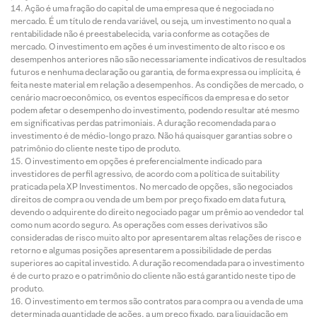
Ação é uma fração do capital de uma empresa que é negociada no
mercado. É um título de renda variável, ou seja, um investimento no qual a
rentabilidade não é preestabelecida, varia conforme as cotações de
mercado. O investimento em ações é um investimento de alto risco e os
desempenhos anteriores não são necessariamente indicativos de resultados
futuros e nenhuma declaração ou garantia, de forma expressa ou implícita, é
feita neste material em relação a desempenhos. As condições de mercado, o
cenário macroeconômico, os eventos específicos da empresa e do setor
podem afetar o desempenho do investimento, podendo resultar até mesmo
em significativas perdas patrimoniais. A duração recomendada para o
investimento é de médio-longo prazo. Não há quaisquer garantias sobre o
patrimônio do cliente neste tipo de produto.
O investimento em opções é preferencialmente indicado para
investidores de perfil agressivo, de acordo com a política de suitability
praticada pela XP Investimentos. No mercado de opções, são negociados
direitos de compra ou venda de um bem por preço fixado em data futura,
devendo o adquirente do direito negociado pagar um prêmio ao vendedor tal
como num acordo seguro. As operações com esses derivativos são
consideradas de risco muito alto por apresentarem altas relações de risco e
retorno e algumas posições apresentarem a possibilidade de perdas
superiores ao capital investido. A duração recomendada para o investimento
é de curto prazo e o patrimônio do cliente não está garantido neste tipo de
produto.
O investimento em termos são contratos para compra ou a venda de uma
determinada quantidade de ações, a um preço fixado, para liquidação em