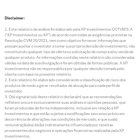
Disclaimer:
Este relatório de análise foi elaborado pela XP Investimentos CCTVM S.A.
(“XP Investimentos ou XP”) de acordo com todas as exigências previstas na
Resolução CVM 20/2021, tem como objetivo fornecer informações que
possam auxiliar o investidor a tomar sua própria decisão de investimento, não
constituindo qualquer tipo de oferta ou solicitação de compra e/ou venda de
qualquer produto. As informações contidas neste relatório são consideradas
válidas na data de sua divulgação e foram obtidas de fontes públicas. A XP
Investimentos não se responsabiliza por qualquer decisão tomada pelo
cliente com base no presente relatório.
Este relatório foi elaborado considerando a classificação de risco dos
produtos de modo a gerar resultados de alocação para cada perfil de
investidor.
O(s) signatário(s) deste relatório declara(m) que as recomendações
refletem única e exclusivamente suas análises e opiniões pessoais, que
foram produzidas de forma independente, inclusive em relação à XP
Investimentos e que estão sujeitas a modificações sem aviso prévio em
decorrência de alterações nas condições de mercado, e que sua(s)
remuneração(es) é(são) indiretamente influenciada por receitas
provenientes dos negócios e operações financeiras realizadas pela XP
Investimentos.