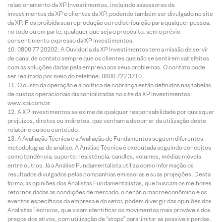
relacionamento da XP Investimentos, incluindo assessores de
investimentos da XP e clientes da XP, podendo também ser divulgado no site
da XP. Fica proibida sua reprodução ou redistribuição para qualquer pessoa,
no todo ou em parte, qualquer que seja o propósito, sem o prévio
consentimento expresso da XP Investimentos.
0800 77 20202. A Ouvidoria da XP Investimentos tem a missão de servir
de canal de contato sempre que os clientes que não se sentirem satisfeitos
com as soluções dadas pela empresa aos seus problemas. O contato pode
ser realizado por meio do telefone: 0800 722 3710.
O custo da operação e a política de cobrança estão definidos nas tabelas
de custos operacionais disponibilizadas no site da XP Investimentos:
www.xpi.com.br.
A XP Investimentos se exime de qualquer responsabilidade por quaisquer
prejuízos, diretos ou indiretos, que venham a decorrer da utilização deste
relatório ou seu conteúdo.
A Avaliação Técnica e a Avaliação de Fundamentos seguem diferentes
metodologias de análise. A Análise Técnica é executada seguindo conceitos
como tendência, suporte, resistência, candles, volumes, médias móveis
entre outros. Já a Análise Fundamentalista utiliza como informação os
resultados divulgados pelas companhias emissoras e suas projeções. Desta
forma, as opiniões dos Analistas Fundamentalistas, que buscam os melhores
retornos dadas as condições de mercado, o cenário macroeconômico e os
eventos específicos da empresa e do setor, podem divergir das opiniões dos
Analistas Técnicos, que visam identificar os movimentos mais prováveis dos
preços dos ativos, com utilização de “stops” para limitar as possíveis perdas.