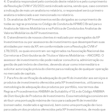
O analista responsável pelo conteúdo deste relatório e pelo cumprimento
da Resolução CVM nº 20/2021 está indicado acima, sendo que, caso constem
a indicação de mais um analista no relatório, o responsável será o primeiro
analista credenciado a ser mencionado no relatório.
Os analistas da XP Investimentos estão obrigados ao cumprimento de
todas as regras previstas no Código de Conduta da APIMEC Brasil para o
Analista de Valores Mobiliários e na Política de Conduta dos Analistas de
Valores Mobiliários da XP Investimentos.
O atendimento de nossos clientes é realizado por empregados da XP
Investimentos ou por assessores de investimento que desempenham suas
atividades por meio da XP, em conformidade com a Resolução CVM nº
178/2023, os quais encontram-se registrados na Associação Nacional das
Corretoras e Distribuidoras de Títulos e Valores Mobiliários – ANCORD. O
assessor de investimento não pode realizar consultoria, administração ou
gestão de patrimônio de clientes, devendo atuar como intermediário e
solicitar autorização prévia do cliente para a realização de qualquer operação
no mercado de capitais.
Para fins de verificação da adequação do perfil do investidor aos serviços e
produtos de investimento oferecidos pela XP Investimentos, utilizamos a
metodologia de adequação dos produtos por portfólio, nos termos das
Regras e Procedimentos ANBIMA de Suitability nº 01 e do Código ANBIMA
de Distribuição de Produtos de Investimento. Essa metodologia consiste em
atribuir uma pontuação máxima de risco para cada perfil de investidor
(conservador, moderado e agressivo), bem como uma pontuação de risco
para cada um dos produtos oferecidos pela XP Investimentos, de modo que