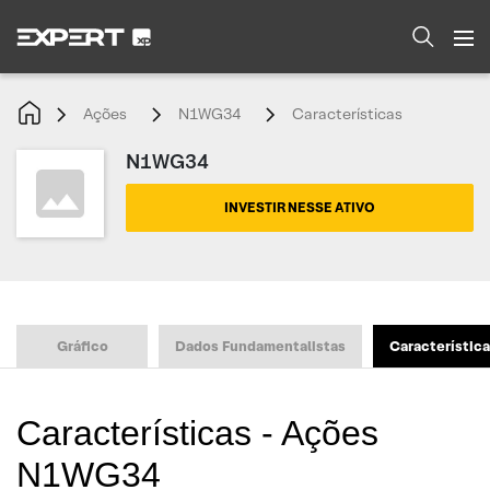
Ações
N1WG34
Características
N1WG34
INVESTIR NESSE ATIVO
Gráfico
Dados Fundamentalistas
Característic
Características - Ações
N1WG34