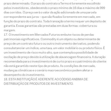
prazo determinado. O prazo do contrato a Termo é livremente escolhido
pelos investidores, obedecendo o prazo mínimo de 16 dias e máximo de 999
dias corridos. O preço será o valor da ação adicionado de uma parcela
correspondente aos juros – que são fixados livremente em mercado, em
função do prazo do contrato. Toda transação a termo requer um depósito de
garantia. Essas garantias são prestadas em duas formas: cobertura ou
margem.
O investimento em Mercados Futuros embute riscos de perdas
patrimoniais significativos. Commodity é um objeto ou determinante de
preço de um contrato futuro ou outro instrumento derivativo, podendo
consubstanciar um índice, uma taxa, um valor mobiliário ou produto físico. É
um investimento de risco muito alto, que contempla a possibilidade de
oscilação de preço devido à utilização de alavancagem financeira. A duração
recomendada para o investimento é de curto prazo e o patrimônio do cliente
não está garantido neste tipo de produto. As condições de mercado,
mudanças climáticas e o cenário macroeconômico podem afetar o
desempenho do investimento.
ESTA INSTITUIÇÃO É ADERENTE AO CÓDIGO ANBIMA DE
DISTRIBUIÇÃO DE PRODUTOS DE INVESTIMENTO.