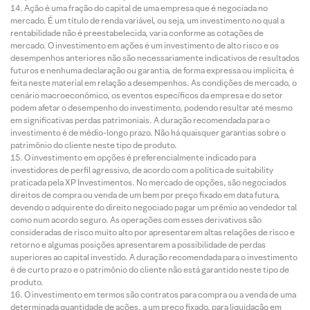
Ação é uma fração do capital de uma empresa que é negociada no
mercado. É um título de renda variável, ou seja, um investimento no qual a
rentabilidade não é preestabelecida, varia conforme as cotações de
mercado. O investimento em ações é um investimento de alto risco e os
desempenhos anteriores não são necessariamente indicativos de resultados
futuros e nenhuma declaração ou garantia, de forma expressa ou implícita, é
feita neste material em relação a desempenhos. As condições de mercado, o
cenário macroeconômico, os eventos específicos da empresa e do setor
podem afetar o desempenho do investimento, podendo resultar até mesmo
em significativas perdas patrimoniais. A duração recomendada para o
investimento é de médio-longo prazo. Não há quaisquer garantias sobre o
patrimônio do cliente neste tipo de produto.
O investimento em opções é preferencialmente indicado para
investidores de perfil agressivo, de acordo com a política de suitability
praticada pela XP Investimentos. No mercado de opções, são negociados
direitos de compra ou venda de um bem por preço fixado em data futura,
devendo o adquirente do direito negociado pagar um prêmio ao vendedor tal
como num acordo seguro. As operações com esses derivativos são
consideradas de risco muito alto por apresentarem altas relações de risco e
retorno e algumas posições apresentarem a possibilidade de perdas
superiores ao capital investido. A duração recomendada para o investimento
é de curto prazo e o patrimônio do cliente não está garantido neste tipo de
produto.
O investimento em termos são contratos para compra ou a venda de uma
determinada quantidade de ações, a um preço fixado, para liquidação em