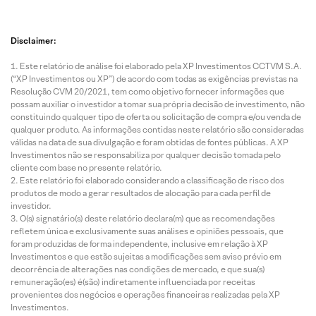
Disclaimer:
Este relatório de análise foi elaborado pela XP Investimentos CCTVM S.A.
(“XP Investimentos ou XP”) de acordo com todas as exigências previstas na
Resolução CVM 20/2021, tem como objetivo fornecer informações que
possam auxiliar o investidor a tomar sua própria decisão de investimento, não
constituindo qualquer tipo de oferta ou solicitação de compra e/ou venda de
qualquer produto. As informações contidas neste relatório são consideradas
válidas na data de sua divulgação e foram obtidas de fontes públicas. A XP
Investimentos não se responsabiliza por qualquer decisão tomada pelo
cliente com base no presente relatório.
Este relatório foi elaborado considerando a classificação de risco dos
produtos de modo a gerar resultados de alocação para cada perfil de
investidor.
O(s) signatário(s) deste relatório declara(m) que as recomendações
refletem única e exclusivamente suas análises e opiniões pessoais, que
foram produzidas de forma independente, inclusive em relação à XP
Investimentos e que estão sujeitas a modificações sem aviso prévio em
decorrência de alterações nas condições de mercado, e que sua(s)
remuneração(es) é(são) indiretamente influenciada por receitas
provenientes dos negócios e operações financeiras realizadas pela XP
Investimentos.