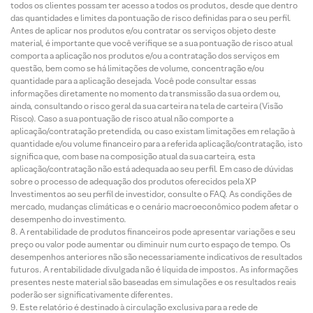
todos os clientes possam ter acesso a todos os produtos, desde que dentro
das quantidades e limites da pontuação de risco definidas para o seu perfil.
Antes de aplicar nos produtos e/ou contratar os serviços objeto deste
material, é importante que você verifique se a sua pontuação de risco atual
comporta a aplicação nos produtos e/ou a contratação dos serviços em
questão, bem como se há limitações de volume, concentração e/ou
quantidade para a aplicação desejada. Você pode consultar essas
informações diretamente no momento da transmissão da sua ordem ou,
ainda, consultando o risco geral da sua carteira na tela de carteira (Visão
Risco). Caso a sua pontuação de risco atual não comporte a
aplicação/contratação pretendida, ou caso existam limitações em relação à
quantidade e/ou volume financeiro para a referida aplicação/contratação, isto
significa que, com base na composição atual da sua carteira, esta
aplicação/contratação não está adequada ao seu perfil. Em caso de dúvidas
sobre o processo de adequação dos produtos oferecidos pela XP
Investimentos ao seu perfil de investidor, consulte o FAQ. As condições de
mercado, mudanças climáticas e o cenário macroeconômico podem afetar o
desempenho do investimento.
A rentabilidade de produtos financeiros pode apresentar variações e seu
preço ou valor pode aumentar ou diminuir num curto espaço de tempo. Os
desempenhos anteriores não são necessariamente indicativos de resultados
futuros. A rentabilidade divulgada não é líquida de impostos. As informações
presentes neste material são baseadas em simulações e os resultados reais
poderão ser significativamente diferentes.
Este relatório é destinado à circulação exclusiva para a rede de