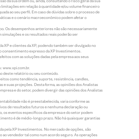
o da sua ordem ou, ainda, consultando o risco geral da sua
m limitações em relação à quantidade e/ou volume financeiro
equada ao seu perfil. Em caso de dúvidas sobre o processo de
imáticas e o cenário macroeconômico podem afetar o
empo. Os desempenhos anteriores não são necessariamente
m simulações e os resultados reais poderão ser
 da XP e clientes da XP, podendo também ser divulgado no
évio consentimento expresso da XP Investimentos.
isfeitos com as soluções dadas pela empresa aos seus
s: www.xpi.com.br.
ão deste relatório ou seu conteúdo.
eitos como tendência, suporte, resistência, candles,
s e suas projeções. Desta forma, as opiniões dos Analistas
presa e do setor, podem divergir das opiniões dos Analistas
entabilidade não é preestabelecida, varia conforme as
ivos de resultados futuros e nenhuma declaração ou
co, os eventos específicos da empresa e do setor podem
timento é de médio-longo prazo. Não há quaisquer garantias
icada pela XP Investimentos. No mercado de opções, são
mio ao vendedor tal como num acordo seguro. As operações