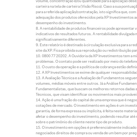
volume, concentração e/ou quantidade para a aplicação dese
carteira na tela de carteira (Visão Risco). Caso a sua pontu
para a referida aplicação/contratação, isto significa que, co
adequação dos produtos oferecidos pela XP Investimentos ao
desempenho do investimento.
A rentabilidade de produtos financeiros pode apresentar
indicativos de resultados futuros. A rentabilidade divulgada
significativamente diferentes.
Este relatório é destinado à circulação exclusiva para a 
site da XP. Fica proibida sua reprodução ou redistribuição p
0800 77 20202. A Ouvidoria da XP Investimentos tem a mi
problemas. O contato pode ser realizado por meio do telefon
O custo da operação e a política de cobrança estão defini
A XP Investimentos se exime de qualquer responsabilidade
A Avaliação Técnica e a Avaliação de Fundamentos seguem
volumes, médias móveis entre outros. Já a Análise Fundament
Fundamentalistas, que buscam os melhores retornos dadas as
Técnicos, que visam identificar os movimentos mais prováveis 
Ação é uma fração do capital de uma empresa que é negoci
cotações de mercado. O investimento em ações é um investi
garantia, de forma expressa ou implícita, é feita neste ma
afetar o desempenho do investimento, podendo resultar até 
sobre o patrimônio do cliente neste tipo de produto.
O investimento em opções é preferencialmente indicado pa
negociados direitos de compra ou venda de um bem por preço