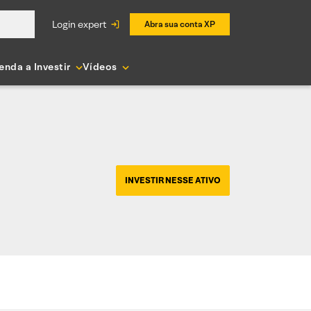
login expert
Abra sua conta XP
enda a Investir
Vídeos
INVESTIR NESSE ATIVO