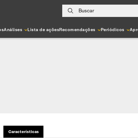
Buscar
os
Análises
Lista de ações
Recomendações
Periódicos
Apr
Características