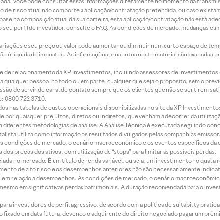
jada. Você pode consultar essas informações diretamente no momento da transmissã
ação de risco atual não comporte a aplicação/contratação pretendida, ou caso exista
m base na composição atual da sua carteira, esta aplicação/contratação não está ad
 seu perfil de investidor, consulte o FAQ. As condições de mercado, mudanças cl
 variações e seu preço ou valor pode aumentar ou diminuir num curto espaço de t
 não é líquida de impostos. As informações presentes neste material são baseadas e
rede de relacionamento da XP Investimentos, incluindo assessores de investimentos
ara qualquer pessoa, no todo ou em parte, qualquer que seja o propósito, sem o pr
ssão de servir de canal de contato sempre que os clientes que não se sentirem sat
e: 0800 722 3710.
dos nas tabelas de custos operacionais disponibilizadas no site da XP Investimento
 por quaisquer prejuízos, diretos ou indiretos, que venham a decorrer da utilizaç
 diferentes metodologias de análise. A Análise Técnica é executada seguindo conc
alista utiliza como informação os resultados divulgados pelas companhias emissora
 condições de mercado, o cenário macroeconômico e os eventos específicos da em
dos preços dos ativos, com utilização de “stops” para limitar as possíveis perdas.
ada no mercado. É um título de renda variável, ou seja, um investimento no qual a r
mento de alto risco e os desempenhos anteriores não são necessariamente indicat
terial em relação a desempenhos. As condições de mercado, o cenário macroeconômi
mesmo em significativas perdas patrimoniais. A duração recomendada para o inves
ra investidores de perfil agressivo, de acordo com a política de suitability prat
 fixado em data futura, devendo o adquirente do direito negociado pagar um prê