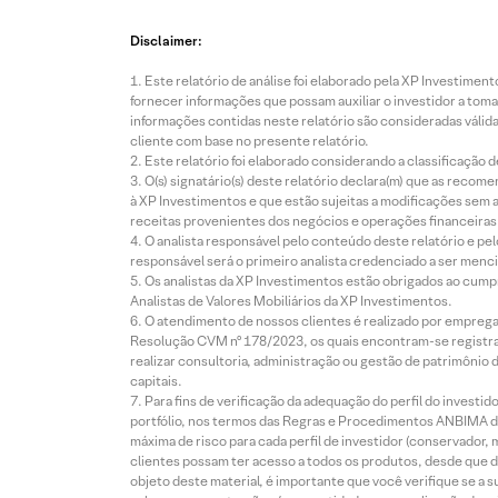
Disclaimer:
Este relatório de análise foi elaborado pela XP Investim
fornecer informações que possam auxiliar o investidor a toma
informações contidas neste relatório são consideradas válida
cliente com base no presente relatório.
Este relatório foi elaborado considerando a classificação d
O(s) signatário(s) deste relatório declara(m) que as reco
à XP Investimentos e que estão sujeitas a modificações sem 
receitas provenientes dos negócios e operações financeiras 
O analista responsável pelo conteúdo deste relatório e pe
responsável será o primeiro analista credenciado a ser menci
Os analistas da XP Investimentos estão obrigados ao cumpr
Analistas de Valores Mobiliários da XP Investimentos.
O atendimento de nossos clientes é realizado por empreg
Resolução CVM nº 178/2023, os quais encontram-se registrad
realizar consultoria, administração ou gestão de patrimônio 
capitais.
Para fins de verificação da adequação do perfil do invest
portfólio, nos termos das Regras e Procedimentos ANBIMA de
máxima de risco para cada perfil de investidor (conservado
clientes possam ter acesso a todos os produtos, desde que de
objeto deste material, é importante que você verifique se a