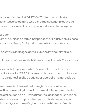
revistas na Resolução CVM 20/2021, tem como objetivo
 solicitação de compra e/ou venda de qualquer produto. As
 não se responsabiliza por qualquer decisão tomada pelo
estidor.
foram produzidas de forma independente, inclusive em relação
 remuneração(es) é(são) indiretamente influenciada por
constem a indicação de mais um analista no relatório, o
Analista de Valores Mobiliários e na Política de Conduta dos
s atividades por meio da XP, em conformidade com a
Mobiliários – ANCORD. O assessor de investimento não pode
iente para a realização de qualquer operação no mercado de
lizamos a metodologia de adequação dos produtos por
to. Essa metodologia consiste em atribuir uma pontuação
tos oferecidos pela XP Investimentos, de modo que todos os
ntes de aplicar nos produtos e/ou contratar os serviços
 dos serviços em questão, bem como se há limitações de