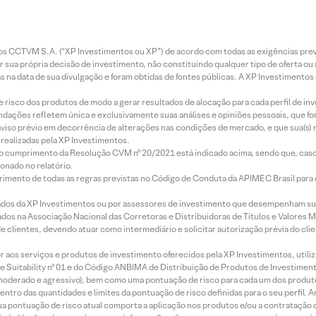
entos CCTVM S.A. (“XP Investimentos ou XP”) de acordo com todas as exigências p
r sua própria decisão de investimento, não constituindo qualquer tipo de oferta ou
s na data de sua divulgação e foram obtidas de fontes públicas. A XP Investimentos
e risco dos produtos de modo a gerar resultados de alocação para cada perfil de inv
mendações refletem única e exclusivamente suas análises e opiniões pessoais, que 
aviso prévio em decorrência de alterações nas condições de mercado, e que sua(s)
realizadas pela XP Investimentos.
lo cumprimento da Resolução CVM nº 20/2021 está indicado acima, sendo que, caso 
onado no relatório.
imento de todas as regras previstas no Código de Conduta da APIMEC Brasil para o 
ados da XP Investimentos ou por assessores de investimento que desempenham sua
os na Associação Nacional das Corretoras e Distribuidoras de Títulos e Valores 
de clientes, devendo atuar como intermediário e solicitar autorização prévia do cl
idor aos serviços e produtos de investimento oferecidos pela XP Investimentos, uti
 Suitability nº 01 e do Código ANBIMA de Distribuição de Produtos de Investimen
r, moderado e agressivo), bem como uma pontuação de risco para cada um dos produ
ntro das quantidades e limites da pontuação de risco definidas para o seu perfil. A
 sua pontuação de risco atual comporta a aplicação nos produtos e/ou a contratação