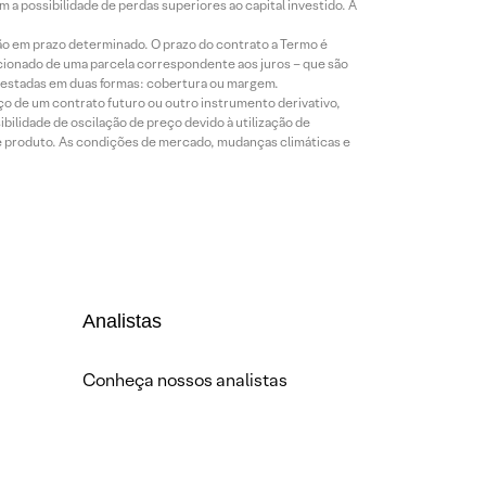
a possibilidade de perdas superiores ao capital investido. A
ão em prazo determinado. O prazo do contrato a Termo é
icionado de uma parcela correspondente aos juros – que são
prestadas em duas formas: cobertura ou margem.
o de um contrato futuro ou outro instrumento derivativo,
bilidade de oscilação de preço devido à utilização de
de produto. As condições de mercado, mudanças climáticas e
Analistas
Conheça nossos analistas