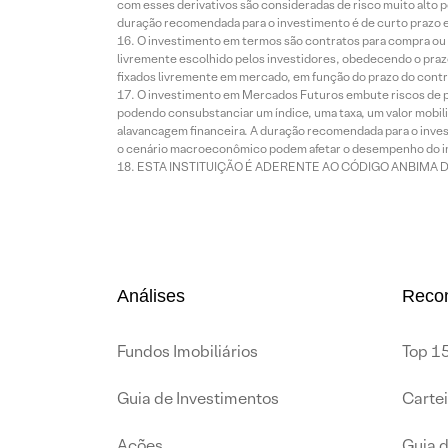
com esses derivativos são consideradas de risco muito alto p
duração recomendada para o investimento é de curto prazo e 
O investimento em termos são contratos para compra ou a
livremente escolhido pelos investidores, obedecendo o prazo
fixados livremente em mercado, em função do prazo do contr
O investimento em Mercados Futuros embute riscos de pe
podendo consubstanciar um índice, uma taxa, um valor mobiliá
alavancagem financeira. A duração recomendada para o invest
o cenário macroeconômico podem afetar o desempenho do i
ESTA INSTITUIÇÃO É ADERENTE AO CÓDIGO ANBIMA 
Análises
Reco
Fundos Imobiliários
Top 15
Guia de Investimentos
Carte
Ações
Guia 