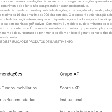
or apresentarem altas relações de risco e retorno e algumas posições apresentarem 
o patrimônio do cliente não está garantido neste tipo de produto.
 venda de uma determinada quantidade de ações, a um preço fixado, para liquidaç
 mínimo de 16 dias e máximo de 999 dias corridos. O preço será o valor da ação ad
ato. Toda transação a termo requer um depósito de garantia. Essas garantias são 
rdas patrimoniais significativos. Commodity é um objeto ou determinante de preç
rio ou produto físico. É um investimento de risco muito alto, que contempla a possi
imento é de curto prazo e o patrimônio do cliente não está garantido neste tipo 
nvestimento.
DE DISTRIBUIÇÃO DE PRODUTOS DE INVESTIMENTO.
mendações
Grupo XP
 Fundos Imobiliários
Sobre a XP
iras Recomendadas
Institucional
de Investimentos
Política de Privacidade