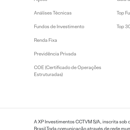
Análises Técnicas
Top F
Fundos de Investimento
Top 3
Renda Fixa
Previdência Privada
COE (Certificado de Operações
Estruturadas)
A XP Investimentos CCTVM S/A, inscrita sob o
Brasil.Toda comunicação através de rede mund