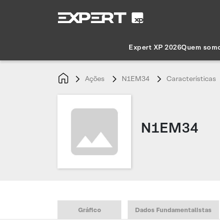
Expert XP 2026
Quem som
Ações
N1EM34
Características
N1EM34
Gráfico
Dados Fundamentalistas