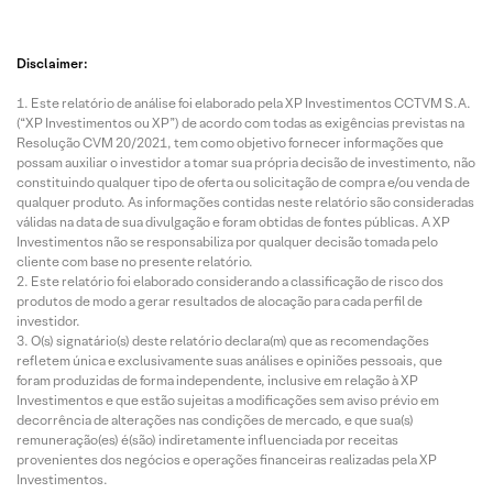
Disclaimer:
Este relatório de análise foi elaborado pela XP Investimentos CCTVM S.A.
(“XP Investimentos ou XP”) de acordo com todas as exigências previstas na
Resolução CVM 20/2021, tem como objetivo fornecer informações que
possam auxiliar o investidor a tomar sua própria decisão de investimento, não
constituindo qualquer tipo de oferta ou solicitação de compra e/ou venda de
qualquer produto. As informações contidas neste relatório são consideradas
válidas na data de sua divulgação e foram obtidas de fontes públicas. A XP
Investimentos não se responsabiliza por qualquer decisão tomada pelo
cliente com base no presente relatório.
Este relatório foi elaborado considerando a classificação de risco dos
produtos de modo a gerar resultados de alocação para cada perfil de
investidor.
O(s) signatário(s) deste relatório declara(m) que as recomendações
refletem única e exclusivamente suas análises e opiniões pessoais, que
foram produzidas de forma independente, inclusive em relação à XP
Investimentos e que estão sujeitas a modificações sem aviso prévio em
decorrência de alterações nas condições de mercado, e que sua(s)
remuneração(es) é(são) indiretamente influenciada por receitas
provenientes dos negócios e operações financeiras realizadas pela XP
Investimentos.