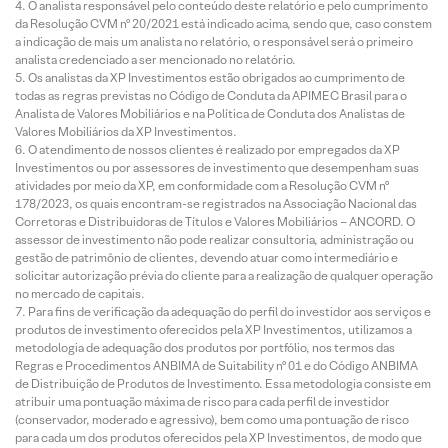
O analista responsável pelo conteúdo deste relatório e pelo cumprimento
da Resolução CVM nº 20/2021 está indicado acima, sendo que, caso constem
a indicação de mais um analista no relatório, o responsável será o primeiro
analista credenciado a ser mencionado no relatório.
Os analistas da XP Investimentos estão obrigados ao cumprimento de
todas as regras previstas no Código de Conduta da APIMEC Brasil para o
Analista de Valores Mobiliários e na Política de Conduta dos Analistas de
Valores Mobiliários da XP Investimentos.
O atendimento de nossos clientes é realizado por empregados da XP
Investimentos ou por assessores de investimento que desempenham suas
atividades por meio da XP, em conformidade com a Resolução CVM nº
178/2023, os quais encontram-se registrados na Associação Nacional das
Corretoras e Distribuidoras de Títulos e Valores Mobiliários – ANCORD. O
assessor de investimento não pode realizar consultoria, administração ou
gestão de patrimônio de clientes, devendo atuar como intermediário e
solicitar autorização prévia do cliente para a realização de qualquer operação
no mercado de capitais.
Para fins de verificação da adequação do perfil do investidor aos serviços e
produtos de investimento oferecidos pela XP Investimentos, utilizamos a
metodologia de adequação dos produtos por portfólio, nos termos das
Regras e Procedimentos ANBIMA de Suitability nº 01 e do Código ANBIMA
de Distribuição de Produtos de Investimento. Essa metodologia consiste em
atribuir uma pontuação máxima de risco para cada perfil de investidor
(conservador, moderado e agressivo), bem como uma pontuação de risco
para cada um dos produtos oferecidos pela XP Investimentos, de modo que