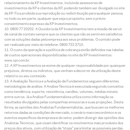
relacionamento da XP Investimentos, incluindo assessores de
investimentos da XP e clientes da XP, podendo também ser divulgado no site
da XP. Fica proibida sua reprodução ou redistribuição para qualquer pessoa,
no todo ou em parte, qualquer que seja o propósito, sem o prévio
consentimento expresso da XP Investimentos.
0800 77 20202. A Ouvidoria da XP Investimentos tem a missão de servir
de canal de contato sempre que os clientes que não se sentirem satisfeitos
com as soluções dadas pela empresa aos seus problemas. O contato pode
ser realizado por meio do telefone: 0800 722 3710.
O custo da operação e a política de cobrança estão definidos nas tabelas
de custos operacionais disponibilizadas no site da XP Investimentos:
www.xpi.com.br.
A XP Investimentos se exime de qualquer responsabilidade por quaisquer
prejuízos, diretos ou indiretos, que venham a decorrer da utilização deste
relatório ou seu conteúdo.
A Avaliação Técnica e a Avaliação de Fundamentos seguem diferentes
metodologias de análise. A Análise Técnica é executada seguindo conceitos
como tendência, suporte, resistência, candles, volumes, médias móveis
entre outros. Já a Análise Fundamentalista utiliza como informação os
resultados divulgados pelas companhias emissoras e suas projeções. Desta
forma, as opiniões dos Analistas Fundamentalistas, que buscam os melhores
retornos dadas as condições de mercado, o cenário macroeconômico e os
eventos específicos da empresa e do setor, podem divergir das opiniões dos
Analistas Técnicos, que visam identificar os movimentos mais prováveis dos
preços dos ativos, com utilização de “stops” para limitar as possíveis perdas.