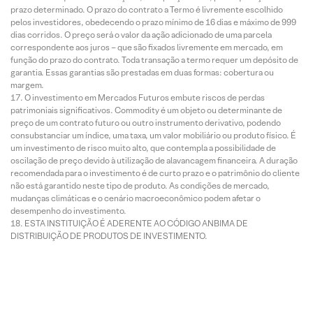
prazo determinado. O prazo do contrato a Termo é livremente escolhido
pelos investidores, obedecendo o prazo mínimo de 16 dias e máximo de 999
dias corridos. O preço será o valor da ação adicionado de uma parcela
correspondente aos juros – que são fixados livremente em mercado, em
função do prazo do contrato. Toda transação a termo requer um depósito de
garantia. Essas garantias são prestadas em duas formas: cobertura ou
margem.
O investimento em Mercados Futuros embute riscos de perdas
patrimoniais significativos. Commodity é um objeto ou determinante de
preço de um contrato futuro ou outro instrumento derivativo, podendo
consubstanciar um índice, uma taxa, um valor mobiliário ou produto físico. É
um investimento de risco muito alto, que contempla a possibilidade de
oscilação de preço devido à utilização de alavancagem financeira. A duração
recomendada para o investimento é de curto prazo e o patrimônio do cliente
não está garantido neste tipo de produto. As condições de mercado,
mudanças climáticas e o cenário macroeconômico podem afetar o
desempenho do investimento.
ESTA INSTITUIÇÃO É ADERENTE AO CÓDIGO ANBIMA DE
DISTRIBUIÇÃO DE PRODUTOS DE INVESTIMENTO.