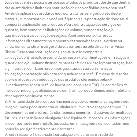
todos os clientes possam ter acesso a todos os produtos, desde que dentro
das quantidades e limites da pontuação de risco definidas para o seu perfil.
Antes de aplicar nos produtos e/ou contratar os serviços objeto deste
material, é importante que você verifique se a sua pontuação de risco atual
comporta a aplicação nos produtos e/ou a contratação dos serviços em
questão, bem como se há limitações de volume, concentração e/ou
quantidade para a aplicação desejada. Você pode consultar essas
informações diretamente no momento da transmissão da sua ordem ou,
ainda, consultando o risco geral da sua carteira na tela de carteira (Visão
Risco). Caso a sua pontuação de risco atual não comporte a
aplicação/contratação pretendida, ou caso existam limitações em relação à
quantidade e/ou volume financeiro para a referida aplicação/contratação, isto
significa que, com base na composição atual da sua carteira, esta
aplicação/contratação não está adequada ao seu perfil. Em caso de dúvidas
sobre o processo de adequação dos produtos oferecidos pela XP
Investimentos ao seu perfil de investidor, consulte o FAQ. As condições de
mercado, mudanças climáticas e o cenário macroeconômico podem afetar o
desempenho do investimento.
A rentabilidade de produtos financeiros pode apresentar variações e seu
preço ou valor pode aumentar ou diminuir num curto espaço de tempo. Os
desempenhos anteriores não são necessariamente indicativos de resultados
futuros. A rentabilidade divulgada não é líquida de impostos. As informações
presentes neste material são baseadas em simulações e os resultados reais
poderão ser significativamente diferentes.
Este relatório é destinado à circulação exclusiva para a rede de