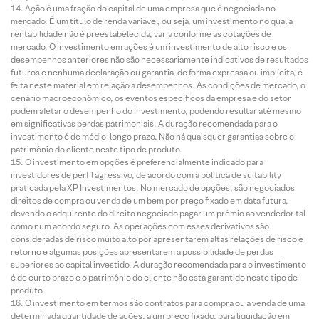
Ação é uma fração do capital de uma empresa que é negociada no
mercado. É um título de renda variável, ou seja, um investimento no qual a
rentabilidade não é preestabelecida, varia conforme as cotações de
mercado. O investimento em ações é um investimento de alto risco e os
desempenhos anteriores não são necessariamente indicativos de resultados
futuros e nenhuma declaração ou garantia, de forma expressa ou implícita, é
feita neste material em relação a desempenhos. As condições de mercado, o
cenário macroeconômico, os eventos específicos da empresa e do setor
podem afetar o desempenho do investimento, podendo resultar até mesmo
em significativas perdas patrimoniais. A duração recomendada para o
investimento é de médio-longo prazo. Não há quaisquer garantias sobre o
patrimônio do cliente neste tipo de produto.
O investimento em opções é preferencialmente indicado para
investidores de perfil agressivo, de acordo com a política de suitability
praticada pela XP Investimentos. No mercado de opções, são negociados
direitos de compra ou venda de um bem por preço fixado em data futura,
devendo o adquirente do direito negociado pagar um prêmio ao vendedor tal
como num acordo seguro. As operações com esses derivativos são
consideradas de risco muito alto por apresentarem altas relações de risco e
retorno e algumas posições apresentarem a possibilidade de perdas
superiores ao capital investido. A duração recomendada para o investimento
é de curto prazo e o patrimônio do cliente não está garantido neste tipo de
produto.
O investimento em termos são contratos para compra ou a venda de uma
determinada quantidade de ações, a um preço fixado, para liquidação em