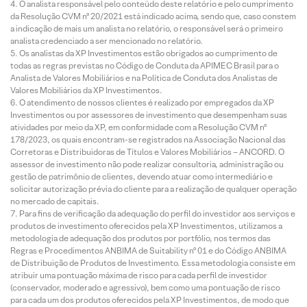
O analista responsável pelo conteúdo deste relatório e pelo cumprimento
da Resolução CVM nº 20/2021 está indicado acima, sendo que, caso constem
a indicação de mais um analista no relatório, o responsável será o primeiro
analista credenciado a ser mencionado no relatório.
Os analistas da XP Investimentos estão obrigados ao cumprimento de
todas as regras previstas no Código de Conduta da APIMEC Brasil para o
Analista de Valores Mobiliários e na Política de Conduta dos Analistas de
Valores Mobiliários da XP Investimentos.
O atendimento de nossos clientes é realizado por empregados da XP
Investimentos ou por assessores de investimento que desempenham suas
atividades por meio da XP, em conformidade com a Resolução CVM nº
178/2023, os quais encontram-se registrados na Associação Nacional das
Corretoras e Distribuidoras de Títulos e Valores Mobiliários – ANCORD. O
assessor de investimento não pode realizar consultoria, administração ou
gestão de patrimônio de clientes, devendo atuar como intermediário e
solicitar autorização prévia do cliente para a realização de qualquer operação
no mercado de capitais.
Para fins de verificação da adequação do perfil do investidor aos serviços e
produtos de investimento oferecidos pela XP Investimentos, utilizamos a
metodologia de adequação dos produtos por portfólio, nos termos das
Regras e Procedimentos ANBIMA de Suitability nº 01 e do Código ANBIMA
de Distribuição de Produtos de Investimento. Essa metodologia consiste em
atribuir uma pontuação máxima de risco para cada perfil de investidor
(conservador, moderado e agressivo), bem como uma pontuação de risco
para cada um dos produtos oferecidos pela XP Investimentos, de modo que