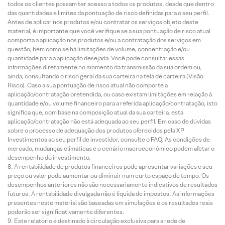
todos os clientes possam ter acesso a todos os produtos, desde que dentro
das quantidades e limites da pontuação de risco definidas para o seu perfil.
Antes de aplicar nos produtos e/ou contratar os serviços objeto deste
material, é importante que você verifique se a sua pontuação de risco atual
comporta a aplicação nos produtos e/ou a contratação dos serviços em
questão, bem como se há limitações de volume, concentração e/ou
quantidade para a aplicação desejada. Você pode consultar essas
informações diretamente no momento da transmissão da sua ordem ou,
ainda, consultando o risco geral da sua carteira na tela de carteira (Visão
Risco). Caso a sua pontuação de risco atual não comporte a
aplicação/contratação pretendida, ou caso existam limitações em relação à
quantidade e/ou volume financeiro para a referida aplicação/contratação, isto
significa que, com base na composição atual da sua carteira, esta
aplicação/contratação não está adequada ao seu perfil. Em caso de dúvidas
sobre o processo de adequação dos produtos oferecidos pela XP
Investimentos ao seu perfil de investidor, consulte o FAQ. As condições de
mercado, mudanças climáticas e o cenário macroeconômico podem afetar o
desempenho do investimento.
A rentabilidade de produtos financeiros pode apresentar variações e seu
preço ou valor pode aumentar ou diminuir num curto espaço de tempo. Os
desempenhos anteriores não são necessariamente indicativos de resultados
futuros. A rentabilidade divulgada não é líquida de impostos. As informações
presentes neste material são baseadas em simulações e os resultados reais
poderão ser significativamente diferentes.
Este relatório é destinado à circulação exclusiva para a rede de