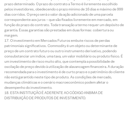
prazo determinado. O prazo do contrato a Termo é livremente escolhido
pelos investidores, obedecendo o prazo mínimo de 16 dias e máximo de 999
dias corridos. O preço será o valor da ação adicionado de uma parcela
correspondente aos juros – que são fixados livremente em mercado, em
função do prazo do contrato. Toda transação a termo requer um depósito de
garantia. Essas garantias são prestadas em duas formas: cobertura ou
margem.
O investimento em Mercados Futuros embute riscos de perdas
patrimoniais significativos. Commodity é um objeto ou determinante de
preço de um contrato futuro ou outro instrumento derivativo, podendo
consubstanciar um índice, uma taxa, um valor mobiliário ou produto físico. É
um investimento de risco muito alto, que contempla a possibilidade de
oscilação de preço devido à utilização de alavancagem financeira. A duração
recomendada para o investimento é de curto prazo e o patrimônio do cliente
não está garantido neste tipo de produto. As condições de mercado,
mudanças climáticas e o cenário macroeconômico podem afetar o
desempenho do investimento.
ESTA INSTITUIÇÃO É ADERENTE AO CÓDIGO ANBIMA DE
DISTRIBUIÇÃO DE PRODUTOS DE INVESTIMENTO.