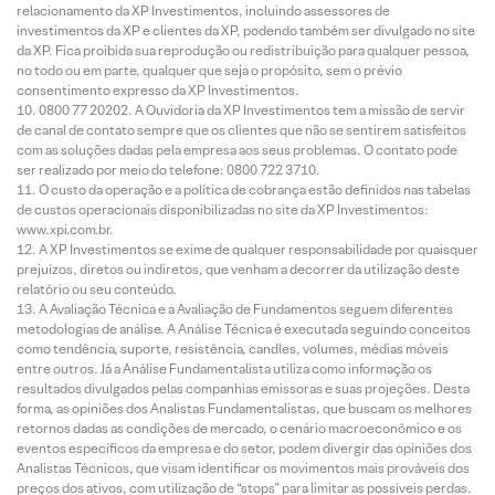
relacionamento da XP Investimentos, incluindo assessores de
investimentos da XP e clientes da XP, podendo também ser divulgado no site
da XP. Fica proibida sua reprodução ou redistribuição para qualquer pessoa,
no todo ou em parte, qualquer que seja o propósito, sem o prévio
consentimento expresso da XP Investimentos.
0800 77 20202. A Ouvidoria da XP Investimentos tem a missão de servir
de canal de contato sempre que os clientes que não se sentirem satisfeitos
com as soluções dadas pela empresa aos seus problemas. O contato pode
ser realizado por meio do telefone: 0800 722 3710.
O custo da operação e a política de cobrança estão definidos nas tabelas
de custos operacionais disponibilizadas no site da XP Investimentos:
www.xpi.com.br.
A XP Investimentos se exime de qualquer responsabilidade por quaisquer
prejuízos, diretos ou indiretos, que venham a decorrer da utilização deste
relatório ou seu conteúdo.
A Avaliação Técnica e a Avaliação de Fundamentos seguem diferentes
metodologias de análise. A Análise Técnica é executada seguindo conceitos
como tendência, suporte, resistência, candles, volumes, médias móveis
entre outros. Já a Análise Fundamentalista utiliza como informação os
resultados divulgados pelas companhias emissoras e suas projeções. Desta
forma, as opiniões dos Analistas Fundamentalistas, que buscam os melhores
retornos dadas as condições de mercado, o cenário macroeconômico e os
eventos específicos da empresa e do setor, podem divergir das opiniões dos
Analistas Técnicos, que visam identificar os movimentos mais prováveis dos
preços dos ativos, com utilização de “stops” para limitar as possíveis perdas.