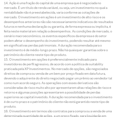
Ação é uma fração do capital de uma empresa que é negociada no
mercado. É um título de renda variável, ou seja, um investimento no qual a
rentabilidade não é preestabelecida, varia conforme as cotações de
mercado. O investimento em ações é um investimento de alto risco e os
desempenhos anteriores não são necessariamente indicativos de resultados
futuros e nenhuma declaração ou garantia, de forma expressa ou implícita, é
feita neste material em relação a desempenhos. As condições de mercado, o
cenário macroeconômico, os eventos específicos da empresa e do setor
podem afetar o desempenho do investimento, podendo resultar até mesmo
em significativas perdas patrimoniais. A duração recomendada para o
investimento é de médio-longo prazo. Não há quaisquer garantias sobre o
patrimônio do cliente neste tipo de produto.
O investimento em opções é preferencialmente indicado para
investidores de perfil agressivo, de acordo com a política de suitability
praticada pela XP Investimentos. No mercado de opções, são negociados
direitos de compra ou venda de um bem por preço fixado em data futura,
devendo o adquirente do direito negociado pagar um prêmio ao vendedor tal
como num acordo seguro. As operações com esses derivativos são
consideradas de risco muito alto por apresentarem altas relações de risco e
retorno e algumas posições apresentarem a possibilidade de perdas
superiores ao capital investido. A duração recomendada para o investimento
é de curto prazo e o patrimônio do cliente não está garantido neste tipo de
produto.
O investimento em termos são contratos para compra ou a venda de uma
determinada quantidade de ações, a um preço fixado, para liquidação em