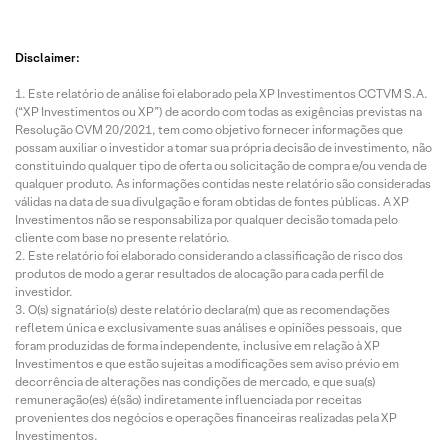
Disclaimer:
Este relatório de análise foi elaborado pela XP Investimentos CCTVM S.A.
(“XP Investimentos ou XP”) de acordo com todas as exigências previstas na
Resolução CVM 20/2021, tem como objetivo fornecer informações que
possam auxiliar o investidor a tomar sua própria decisão de investimento, não
constituindo qualquer tipo de oferta ou solicitação de compra e/ou venda de
qualquer produto. As informações contidas neste relatório são consideradas
válidas na data de sua divulgação e foram obtidas de fontes públicas. A XP
Investimentos não se responsabiliza por qualquer decisão tomada pelo
cliente com base no presente relatório.
Este relatório foi elaborado considerando a classificação de risco dos
produtos de modo a gerar resultados de alocação para cada perfil de
investidor.
O(s) signatário(s) deste relatório declara(m) que as recomendações
refletem única e exclusivamente suas análises e opiniões pessoais, que
foram produzidas de forma independente, inclusive em relação à XP
Investimentos e que estão sujeitas a modificações sem aviso prévio em
decorrência de alterações nas condições de mercado, e que sua(s)
remuneração(es) é(são) indiretamente influenciada por receitas
provenientes dos negócios e operações financeiras realizadas pela XP
Investimentos.