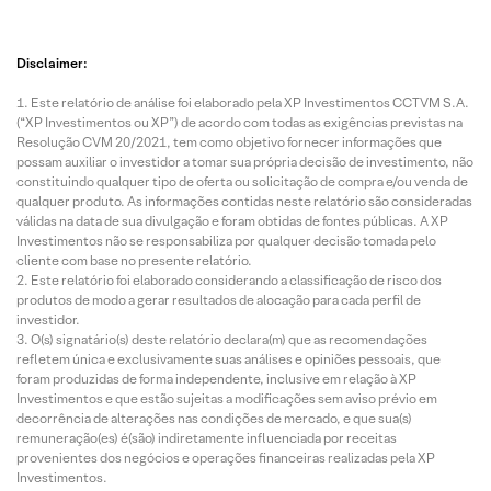
Disclaimer:
Este relatório de análise foi elaborado pela XP Investimentos CCTVM S.A.
(“XP Investimentos ou XP”) de acordo com todas as exigências previstas na
Resolução CVM 20/2021, tem como objetivo fornecer informações que
possam auxiliar o investidor a tomar sua própria decisão de investimento, não
constituindo qualquer tipo de oferta ou solicitação de compra e/ou venda de
qualquer produto. As informações contidas neste relatório são consideradas
válidas na data de sua divulgação e foram obtidas de fontes públicas. A XP
Investimentos não se responsabiliza por qualquer decisão tomada pelo
cliente com base no presente relatório.
Este relatório foi elaborado considerando a classificação de risco dos
produtos de modo a gerar resultados de alocação para cada perfil de
investidor.
O(s) signatário(s) deste relatório declara(m) que as recomendações
refletem única e exclusivamente suas análises e opiniões pessoais, que
foram produzidas de forma independente, inclusive em relação à XP
Investimentos e que estão sujeitas a modificações sem aviso prévio em
decorrência de alterações nas condições de mercado, e que sua(s)
remuneração(es) é(são) indiretamente influenciada por receitas
provenientes dos negócios e operações financeiras realizadas pela XP
Investimentos.