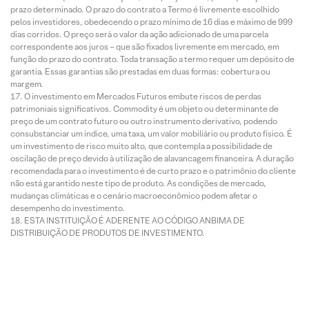
prazo determinado. O prazo do contrato a Termo é livremente escolhido
pelos investidores, obedecendo o prazo mínimo de 16 dias e máximo de 999
dias corridos. O preço será o valor da ação adicionado de uma parcela
correspondente aos juros – que são fixados livremente em mercado, em
função do prazo do contrato. Toda transação a termo requer um depósito de
garantia. Essas garantias são prestadas em duas formas: cobertura ou
margem.
O investimento em Mercados Futuros embute riscos de perdas
patrimoniais significativos. Commodity é um objeto ou determinante de
preço de um contrato futuro ou outro instrumento derivativo, podendo
consubstanciar um índice, uma taxa, um valor mobiliário ou produto físico. É
um investimento de risco muito alto, que contempla a possibilidade de
oscilação de preço devido à utilização de alavancagem financeira. A duração
recomendada para o investimento é de curto prazo e o patrimônio do cliente
não está garantido neste tipo de produto. As condições de mercado,
mudanças climáticas e o cenário macroeconômico podem afetar o
desempenho do investimento.
ESTA INSTITUIÇÃO É ADERENTE AO CÓDIGO ANBIMA DE
DISTRIBUIÇÃO DE PRODUTOS DE INVESTIMENTO.