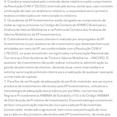
O analista responsável pelo conteúdo deste relatório e pelo cumprimento
da Resolução CVM nº 20/2021 está indicado acima, sendo que, caso constem
a indicação de mais um analista no relatório, o responsável será o primeiro
analista credenciado a ser mencionado no relatório.
Os analistas da XP Investimentos estão obrigados ao cumprimento de
todas as regras previstas no Código de Conduta da APIMEC Brasil para o
Analista de Valores Mobiliários e na Política de Conduta dos Analistas de
Valores Mobiliários da XP Investimentos.
O atendimento de nossos clientes é realizado por empregados da XP
Investimentos ou por assessores de investimento que desempenham suas
atividades por meio da XP, em conformidade com a Resolução CVM nº
178/2023, os quais encontram-se registrados na Associação Nacional das
Corretoras e Distribuidoras de Títulos e Valores Mobiliários – ANCORD. O
assessor de investimento não pode realizar consultoria, administração ou
gestão de patrimônio de clientes, devendo atuar como intermediário e
solicitar autorização prévia do cliente para a realização de qualquer operação
no mercado de capitais.
Para fins de verificação da adequação do perfil do investidor aos serviços e
produtos de investimento oferecidos pela XP Investimentos, utilizamos a
metodologia de adequação dos produtos por portfólio, nos termos das
Regras e Procedimentos ANBIMA de Suitability nº 01 e do Código ANBIMA
de Distribuição de Produtos de Investimento. Essa metodologia consiste em
atribuir uma pontuação máxima de risco para cada perfil de investidor
(conservador, moderado e agressivo), bem como uma pontuação de risco
para cada um dos produtos oferecidos pela XP Investimentos, de modo que