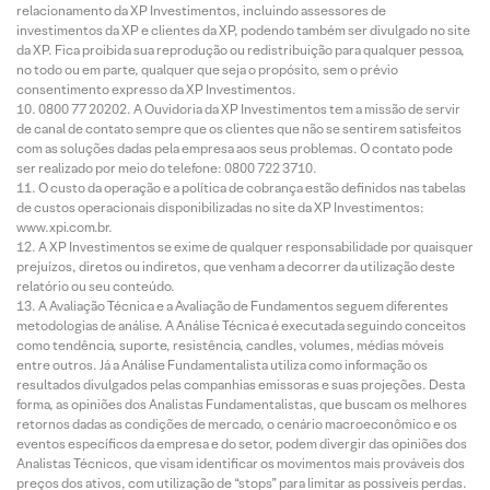
relacionamento da XP Investimentos, incluindo assessores de
investimentos da XP e clientes da XP, podendo também ser divulgado no site
da XP. Fica proibida sua reprodução ou redistribuição para qualquer pessoa,
no todo ou em parte, qualquer que seja o propósito, sem o prévio
consentimento expresso da XP Investimentos.
0800 77 20202. A Ouvidoria da XP Investimentos tem a missão de servir
de canal de contato sempre que os clientes que não se sentirem satisfeitos
com as soluções dadas pela empresa aos seus problemas. O contato pode
ser realizado por meio do telefone: 0800 722 3710.
O custo da operação e a política de cobrança estão definidos nas tabelas
de custos operacionais disponibilizadas no site da XP Investimentos:
www.xpi.com.br.
A XP Investimentos se exime de qualquer responsabilidade por quaisquer
prejuízos, diretos ou indiretos, que venham a decorrer da utilização deste
relatório ou seu conteúdo.
A Avaliação Técnica e a Avaliação de Fundamentos seguem diferentes
metodologias de análise. A Análise Técnica é executada seguindo conceitos
como tendência, suporte, resistência, candles, volumes, médias móveis
entre outros. Já a Análise Fundamentalista utiliza como informação os
resultados divulgados pelas companhias emissoras e suas projeções. Desta
forma, as opiniões dos Analistas Fundamentalistas, que buscam os melhores
retornos dadas as condições de mercado, o cenário macroeconômico e os
eventos específicos da empresa e do setor, podem divergir das opiniões dos
Analistas Técnicos, que visam identificar os movimentos mais prováveis dos
preços dos ativos, com utilização de “stops” para limitar as possíveis perdas.