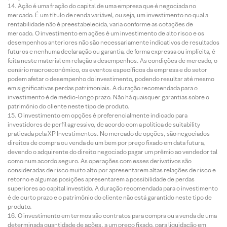
Ação é uma fração do capital de uma empresa que é negociada no
mercado. É um título de renda variável, ou seja, um investimento no qual a
rentabilidade não é preestabelecida, varia conforme as cotações de
mercado. O investimento em ações é um investimento de alto risco e os
desempenhos anteriores não são necessariamente indicativos de resultados
futuros e nenhuma declaração ou garantia, de forma expressa ou implícita, é
feita neste material em relação a desempenhos. As condições de mercado, o
cenário macroeconômico, os eventos específicos da empresa e do setor
podem afetar o desempenho do investimento, podendo resultar até mesmo
em significativas perdas patrimoniais. A duração recomendada para o
investimento é de médio-longo prazo. Não há quaisquer garantias sobre o
patrimônio do cliente neste tipo de produto.
O investimento em opções é preferencialmente indicado para
investidores de perfil agressivo, de acordo com a política de suitability
praticada pela XP Investimentos. No mercado de opções, são negociados
direitos de compra ou venda de um bem por preço fixado em data futura,
devendo o adquirente do direito negociado pagar um prêmio ao vendedor tal
como num acordo seguro. As operações com esses derivativos são
consideradas de risco muito alto por apresentarem altas relações de risco e
retorno e algumas posições apresentarem a possibilidade de perdas
superiores ao capital investido. A duração recomendada para o investimento
é de curto prazo e o patrimônio do cliente não está garantido neste tipo de
produto.
O investimento em termos são contratos para compra ou a venda de uma
determinada quantidade de ações, a um preço fixado, para liquidação em