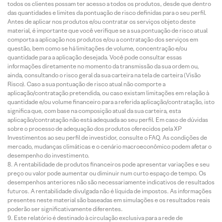
todos os clientes possam ter acesso a todos os produtos, desde que dentro
das quantidades e limites da pontuação de risco definidas para o seu perfil.
Antes de aplicar nos produtos e/ou contratar os serviços objeto deste
material, é importante que você verifique se a sua pontuação de risco atual
comporta a aplicação nos produtos e/ou a contratação dos serviços em
questão, bem como se há limitações de volume, concentração e/ou
quantidade para a aplicação desejada. Você pode consultar essas
informações diretamente no momento da transmissão da sua ordem ou,
ainda, consultando o risco geral da sua carteira na tela de carteira (Visão
Risco). Caso a sua pontuação de risco atual não comporte a
aplicação/contratação pretendida, ou caso existam limitações em relação à
quantidade e/ou volume financeiro para a referida aplicação/contratação, isto
significa que, com base na composição atual da sua carteira, esta
aplicação/contratação não está adequada ao seu perfil. Em caso de dúvidas
sobre o processo de adequação dos produtos oferecidos pela XP
Investimentos ao seu perfil de investidor, consulte o FAQ. As condições de
mercado, mudanças climáticas e o cenário macroeconômico podem afetar o
desempenho do investimento.
A rentabilidade de produtos financeiros pode apresentar variações e seu
preço ou valor pode aumentar ou diminuir num curto espaço de tempo. Os
desempenhos anteriores não são necessariamente indicativos de resultados
futuros. A rentabilidade divulgada não é líquida de impostos. As informações
presentes neste material são baseadas em simulações e os resultados reais
poderão ser significativamente diferentes.
Este relatório é destinado à circulação exclusiva para a rede de