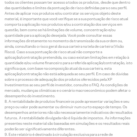
todos os clientes possam ter acesso a todos os produtos, desde que dentro
das quantidades e limites da pontuação de risco definidas para o seu perfil.
Antes de aplicar nos produtos e/ou contratar os serviços objeto deste
material, é importante que você verifique se a sua pontuação de risco atual
comporta a aplicação nos produtos e/ou a contratação dos serviços em
questão, bem como se há limitações de volume, concentração e/ou
quantidade para a aplicação desejada. Você pode consultar essas
informações diretamente no momento da transmissão da sua ordem ou,
ainda, consultando o risco geral da sua carteira na tela de carteira (Visão
Risco). Caso a sua pontuação de risco atual não comporte a
aplicação/contratação pretendida, ou caso existam limitações em relação à
quantidade e/ou volume financeiro para a referida aplicação/contratação, isto
significa que, com base na composição atual da sua carteira, esta
aplicação/contratação não está adequada ao seu perfil. Em caso de dúvidas
sobre o processo de adequação dos produtos oferecidos pela XP
Investimentos ao seu perfil de investidor, consulte o FAQ. As condições de
mercado, mudanças climáticas e o cenário macroeconômico podem afetar o
desempenho do investimento.
A rentabilidade de produtos financeiros pode apresentar variações e seu
preço ou valor pode aumentar ou diminuir num curto espaço de tempo. Os
desempenhos anteriores não são necessariamente indicativos de resultados
futuros. A rentabilidade divulgada não é líquida de impostos. As informações
presentes neste material são baseadas em simulações e os resultados reais
poderão ser significativamente diferentes.
Este relatório é destinado à circulação exclusiva para a rede de