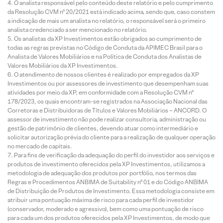
O analista responsável pelo conteúdo deste relatório e pelo cumprimento
da Resolução CVM nº 20/2021 está indicado acima, sendo que, caso constem
a indicação de mais um analista no relatório, o responsável será o primeiro
analista credenciado a ser mencionado no relatório.
Os analistas da XP Investimentos estão obrigados ao cumprimento de
todas as regras previstas no Código de Conduta da APIMEC Brasil para o
Analista de Valores Mobiliários e na Política de Conduta dos Analistas de
Valores Mobiliários da XP Investimentos.
O atendimento de nossos clientes é realizado por empregados da XP
Investimentos ou por assessores de investimento que desempenham suas
atividades por meio da XP, em conformidade com a Resolução CVM nº
178/2023, os quais encontram-se registrados na Associação Nacional das
Corretoras e Distribuidoras de Títulos e Valores Mobiliários – ANCORD. O
assessor de investimento não pode realizar consultoria, administração ou
gestão de patrimônio de clientes, devendo atuar como intermediário e
solicitar autorização prévia do cliente para a realização de qualquer operação
no mercado de capitais.
Para fins de verificação da adequação do perfil do investidor aos serviços e
produtos de investimento oferecidos pela XP Investimentos, utilizamos a
metodologia de adequação dos produtos por portfólio, nos termos das
Regras e Procedimentos ANBIMA de Suitability nº 01 e do Código ANBIMA
de Distribuição de Produtos de Investimento. Essa metodologia consiste em
atribuir uma pontuação máxima de risco para cada perfil de investidor
(conservador, moderado e agressivo), bem como uma pontuação de risco
para cada um dos produtos oferecidos pela XP Investimentos, de modo que