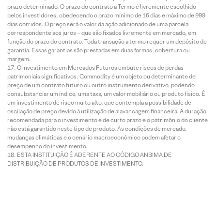
prazo determinado. O prazo do contrato a Termo é livremente escolhido
pelos investidores, obedecendo o prazo mínimo de 16 dias e máximo de 999
dias corridos. O preço será o valor da ação adicionado de uma parcela
correspondente aos juros – que são fixados livremente em mercado, em
função do prazo do contrato. Toda transação a termo requer um depósito de
garantia. Essas garantias são prestadas em duas formas: cobertura ou
margem.
O investimento em Mercados Futuros embute riscos de perdas
patrimoniais significativos. Commodity é um objeto ou determinante de
preço de um contrato futuro ou outro instrumento derivativo, podendo
consubstanciar um índice, uma taxa, um valor mobiliário ou produto físico. É
um investimento de risco muito alto, que contempla a possibilidade de
oscilação de preço devido à utilização de alavancagem financeira. A duração
recomendada para o investimento é de curto prazo e o patrimônio do cliente
não está garantido neste tipo de produto. As condições de mercado,
mudanças climáticas e o cenário macroeconômico podem afetar o
desempenho do investimento.
ESTA INSTITUIÇÃO É ADERENTE AO CÓDIGO ANBIMA DE
DISTRIBUIÇÃO DE PRODUTOS DE INVESTIMENTO.