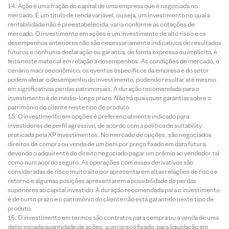
Ação é uma fração do capital de uma empresa que é negociada no
mercado. É um título de renda variável, ou seja, um investimento no qual a
rentabilidade não é preestabelecida, varia conforme as cotações de
mercado. O investimento em ações é um investimento de alto risco e os
desempenhos anteriores não são necessariamente indicativos de resultados
futuros e nenhuma declaração ou garantia, de forma expressa ou implícita, é
feita neste material em relação a desempenhos. As condições de mercado, o
cenário macroeconômico, os eventos específicos da empresa e do setor
podem afetar o desempenho do investimento, podendo resultar até mesmo
em significativas perdas patrimoniais. A duração recomendada para o
investimento é de médio-longo prazo. Não há quaisquer garantias sobre o
patrimônio do cliente neste tipo de produto.
O investimento em opções é preferencialmente indicado para
investidores de perfil agressivo, de acordo com a política de suitability
praticada pela XP Investimentos. No mercado de opções, são negociados
direitos de compra ou venda de um bem por preço fixado em data futura,
devendo o adquirente do direito negociado pagar um prêmio ao vendedor tal
como num acordo seguro. As operações com esses derivativos são
consideradas de risco muito alto por apresentarem altas relações de risco e
retorno e algumas posições apresentarem a possibilidade de perdas
superiores ao capital investido. A duração recomendada para o investimento
é de curto prazo e o patrimônio do cliente não está garantido neste tipo de
produto.
O investimento em termos são contratos para compra ou a venda de uma
determinada quantidade de ações, a um preço fixado, para liquidação em