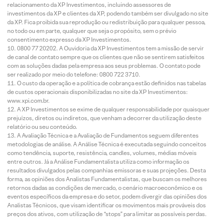
relacionamento da XP Investimentos, incluindo assessores de
investimentos da XP e clientes da XP, podendo também ser divulgado no site
da XP. Fica proibida sua reprodução ou redistribuição para qualquer pessoa,
no todo ou em parte, qualquer que seja o propósito, sem o prévio
consentimento expresso da XP Investimentos.
0800 77 20202. A Ouvidoria da XP Investimentos tem a missão de servir
de canal de contato sempre que os clientes que não se sentirem satisfeitos
com as soluções dadas pela empresa aos seus problemas. O contato pode
ser realizado por meio do telefone: 0800 722 3710.
O custo da operação e a política de cobrança estão definidos nas tabelas
de custos operacionais disponibilizadas no site da XP Investimentos:
www.xpi.com.br.
A XP Investimentos se exime de qualquer responsabilidade por quaisquer
prejuízos, diretos ou indiretos, que venham a decorrer da utilização deste
relatório ou seu conteúdo.
A Avaliação Técnica e a Avaliação de Fundamentos seguem diferentes
metodologias de análise. A Análise Técnica é executada seguindo conceitos
como tendência, suporte, resistência, candles, volumes, médias móveis
entre outros. Já a Análise Fundamentalista utiliza como informação os
resultados divulgados pelas companhias emissoras e suas projeções. Desta
forma, as opiniões dos Analistas Fundamentalistas, que buscam os melhores
retornos dadas as condições de mercado, o cenário macroeconômico e os
eventos específicos da empresa e do setor, podem divergir das opiniões dos
Analistas Técnicos, que visam identificar os movimentos mais prováveis dos
preços dos ativos, com utilização de “stops” para limitar as possíveis perdas.