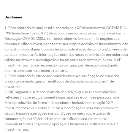
Disclaimer:
Este relatório de análise foi elaborado pela XP Investimentos CCTVM S.A.
(“XP Investimentos ou XP”) de acordo com todas as exigências previstas na
Resolução CVM 20/2021, tem como objetivo fornecer informações que
possam auxiliar o investidor a tomar sua própria decisão de investimento, não
constituindo qualquer tipo de oferta ou solicitação de compra e/ou venda de
qualquer produto. As informações contidas neste relatório são consideradas
válidas na data de sua divulgação e foram obtidas de fontes públicas. A XP
Investimentos não se responsabiliza por qualquer decisão tomada pelo
cliente com base no presente relatório.
Este relatório foi elaborado considerando a classificação de risco dos
produtos de modo a gerar resultados de alocação para cada perfil de
investidor.
O(s) signatário(s) deste relatório declara(m) que as recomendações
refletem única e exclusivamente suas análises e opiniões pessoais, que
foram produzidas de forma independente, inclusive em relação à XP
Investimentos e que estão sujeitas a modificações sem aviso prévio em
decorrência de alterações nas condições de mercado, e que sua(s)
remuneração(es) é(são) indiretamente influenciada por receitas
provenientes dos negócios e operações financeiras realizadas pela XP
Investimentos.