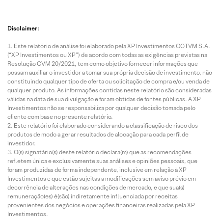
Disclaimer:
Este relatório de análise foi elaborado pela XP Investimentos CCTVM S.A.
(“XP Investimentos ou XP”) de acordo com todas as exigências previstas na
Resolução CVM 20/2021, tem como objetivo fornecer informações que
possam auxiliar o investidor a tomar sua própria decisão de investimento, não
constituindo qualquer tipo de oferta ou solicitação de compra e/ou venda de
qualquer produto. As informações contidas neste relatório são consideradas
válidas na data de sua divulgação e foram obtidas de fontes públicas. A XP
Investimentos não se responsabiliza por qualquer decisão tomada pelo
cliente com base no presente relatório.
Este relatório foi elaborado considerando a classificação de risco dos
produtos de modo a gerar resultados de alocação para cada perfil de
investidor.
O(s) signatário(s) deste relatório declara(m) que as recomendações
refletem única e exclusivamente suas análises e opiniões pessoais, que
foram produzidas de forma independente, inclusive em relação à XP
Investimentos e que estão sujeitas a modificações sem aviso prévio em
decorrência de alterações nas condições de mercado, e que sua(s)
remuneração(es) é(são) indiretamente influenciada por receitas
provenientes dos negócios e operações financeiras realizadas pela XP
Investimentos.