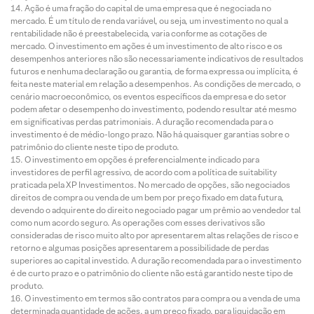
Ação é uma fração do capital de uma empresa que é negociada no
mercado. É um título de renda variável, ou seja, um investimento no qual a
rentabilidade não é preestabelecida, varia conforme as cotações de
mercado. O investimento em ações é um investimento de alto risco e os
desempenhos anteriores não são necessariamente indicativos de resultados
futuros e nenhuma declaração ou garantia, de forma expressa ou implícita, é
feita neste material em relação a desempenhos. As condições de mercado, o
cenário macroeconômico, os eventos específicos da empresa e do setor
podem afetar o desempenho do investimento, podendo resultar até mesmo
em significativas perdas patrimoniais. A duração recomendada para o
investimento é de médio-longo prazo. Não há quaisquer garantias sobre o
patrimônio do cliente neste tipo de produto.
O investimento em opções é preferencialmente indicado para
investidores de perfil agressivo, de acordo com a política de suitability
praticada pela XP Investimentos. No mercado de opções, são negociados
direitos de compra ou venda de um bem por preço fixado em data futura,
devendo o adquirente do direito negociado pagar um prêmio ao vendedor tal
como num acordo seguro. As operações com esses derivativos são
consideradas de risco muito alto por apresentarem altas relações de risco e
retorno e algumas posições apresentarem a possibilidade de perdas
superiores ao capital investido. A duração recomendada para o investimento
é de curto prazo e o patrimônio do cliente não está garantido neste tipo de
produto.
O investimento em termos são contratos para compra ou a venda de uma
determinada quantidade de ações, a um preço fixado, para liquidação em