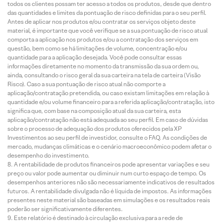
todos os clientes possam ter acesso a todos os produtos, desde que dentro
das quantidades e limites da pontuação de risco definidas para o seu perfil.
Antes de aplicar nos produtos e/ou contratar os serviços objeto deste
material, é importante que você verifique se a sua pontuação de risco atual
comporta a aplicação nos produtos e/ou a contratação dos serviços em
questão, bem como se há limitações de volume, concentração e/ou
quantidade para a aplicação desejada. Você pode consultar essas
informações diretamente no momento da transmissão da sua ordem ou,
ainda, consultando o risco geral da sua carteira na tela de carteira (Visão
Risco). Caso a sua pontuação de risco atual não comporte a
aplicação/contratação pretendida, ou caso existam limitações em relação à
quantidade e/ou volume financeiro para a referida aplicação/contratação, isto
significa que, com base na composição atual da sua carteira, esta
aplicação/contratação não está adequada ao seu perfil. Em caso de dúvidas
sobre o processo de adequação dos produtos oferecidos pela XP
Investimentos ao seu perfil de investidor, consulte o FAQ. As condições de
mercado, mudanças climáticas e o cenário macroeconômico podem afetar o
desempenho do investimento.
A rentabilidade de produtos financeiros pode apresentar variações e seu
preço ou valor pode aumentar ou diminuir num curto espaço de tempo. Os
desempenhos anteriores não são necessariamente indicativos de resultados
futuros. A rentabilidade divulgada não é líquida de impostos. As informações
presentes neste material são baseadas em simulações e os resultados reais
poderão ser significativamente diferentes.
Este relatório é destinado à circulação exclusiva para a rede de