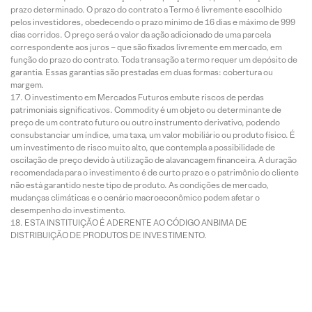
prazo determinado. O prazo do contrato a Termo é livremente escolhido
pelos investidores, obedecendo o prazo mínimo de 16 dias e máximo de 999
dias corridos. O preço será o valor da ação adicionado de uma parcela
correspondente aos juros – que são fixados livremente em mercado, em
função do prazo do contrato. Toda transação a termo requer um depósito de
garantia. Essas garantias são prestadas em duas formas: cobertura ou
margem.
O investimento em Mercados Futuros embute riscos de perdas
patrimoniais significativos. Commodity é um objeto ou determinante de
preço de um contrato futuro ou outro instrumento derivativo, podendo
consubstanciar um índice, uma taxa, um valor mobiliário ou produto físico. É
um investimento de risco muito alto, que contempla a possibilidade de
oscilação de preço devido à utilização de alavancagem financeira. A duração
recomendada para o investimento é de curto prazo e o patrimônio do cliente
não está garantido neste tipo de produto. As condições de mercado,
mudanças climáticas e o cenário macroeconômico podem afetar o
desempenho do investimento.
ESTA INSTITUIÇÃO É ADERENTE AO CÓDIGO ANBIMA DE
DISTRIBUIÇÃO DE PRODUTOS DE INVESTIMENTO.