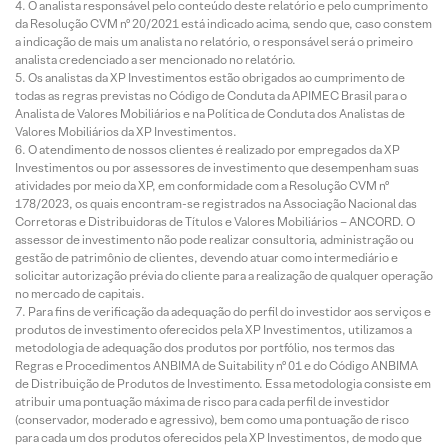
O analista responsável pelo conteúdo deste relatório e pelo cumprimento
da Resolução CVM nº 20/2021 está indicado acima, sendo que, caso constem
a indicação de mais um analista no relatório, o responsável será o primeiro
analista credenciado a ser mencionado no relatório.
Os analistas da XP Investimentos estão obrigados ao cumprimento de
todas as regras previstas no Código de Conduta da APIMEC Brasil para o
Analista de Valores Mobiliários e na Política de Conduta dos Analistas de
Valores Mobiliários da XP Investimentos.
O atendimento de nossos clientes é realizado por empregados da XP
Investimentos ou por assessores de investimento que desempenham suas
atividades por meio da XP, em conformidade com a Resolução CVM nº
178/2023, os quais encontram-se registrados na Associação Nacional das
Corretoras e Distribuidoras de Títulos e Valores Mobiliários – ANCORD. O
assessor de investimento não pode realizar consultoria, administração ou
gestão de patrimônio de clientes, devendo atuar como intermediário e
solicitar autorização prévia do cliente para a realização de qualquer operação
no mercado de capitais.
Para fins de verificação da adequação do perfil do investidor aos serviços e
produtos de investimento oferecidos pela XP Investimentos, utilizamos a
metodologia de adequação dos produtos por portfólio, nos termos das
Regras e Procedimentos ANBIMA de Suitability nº 01 e do Código ANBIMA
de Distribuição de Produtos de Investimento. Essa metodologia consiste em
atribuir uma pontuação máxima de risco para cada perfil de investidor
(conservador, moderado e agressivo), bem como uma pontuação de risco
para cada um dos produtos oferecidos pela XP Investimentos, de modo que