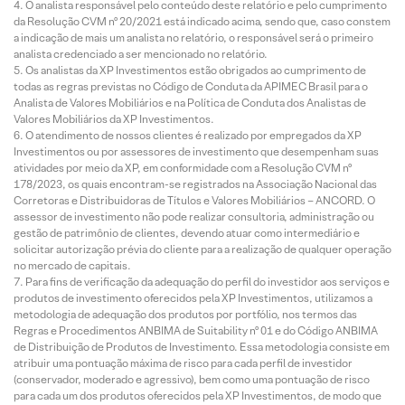
O analista responsável pelo conteúdo deste relatório e pelo cumprimento
da Resolução CVM nº 20/2021 está indicado acima, sendo que, caso constem
a indicação de mais um analista no relatório, o responsável será o primeiro
analista credenciado a ser mencionado no relatório.
Os analistas da XP Investimentos estão obrigados ao cumprimento de
todas as regras previstas no Código de Conduta da APIMEC Brasil para o
Analista de Valores Mobiliários e na Política de Conduta dos Analistas de
Valores Mobiliários da XP Investimentos.
O atendimento de nossos clientes é realizado por empregados da XP
Investimentos ou por assessores de investimento que desempenham suas
atividades por meio da XP, em conformidade com a Resolução CVM nº
178/2023, os quais encontram-se registrados na Associação Nacional das
Corretoras e Distribuidoras de Títulos e Valores Mobiliários – ANCORD. O
assessor de investimento não pode realizar consultoria, administração ou
gestão de patrimônio de clientes, devendo atuar como intermediário e
solicitar autorização prévia do cliente para a realização de qualquer operação
no mercado de capitais.
Para fins de verificação da adequação do perfil do investidor aos serviços e
produtos de investimento oferecidos pela XP Investimentos, utilizamos a
metodologia de adequação dos produtos por portfólio, nos termos das
Regras e Procedimentos ANBIMA de Suitability nº 01 e do Código ANBIMA
de Distribuição de Produtos de Investimento. Essa metodologia consiste em
atribuir uma pontuação máxima de risco para cada perfil de investidor
(conservador, moderado e agressivo), bem como uma pontuação de risco
para cada um dos produtos oferecidos pela XP Investimentos, de modo que