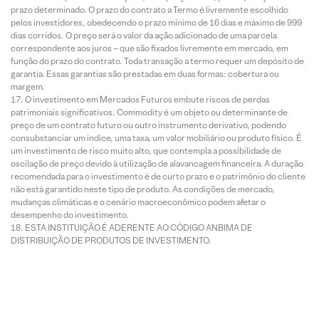
prazo determinado. O prazo do contrato a Termo é livremente escolhido
pelos investidores, obedecendo o prazo mínimo de 16 dias e máximo de 999
dias corridos. O preço será o valor da ação adicionado de uma parcela
correspondente aos juros – que são fixados livremente em mercado, em
função do prazo do contrato. Toda transação a termo requer um depósito de
garantia. Essas garantias são prestadas em duas formas: cobertura ou
margem.
O investimento em Mercados Futuros embute riscos de perdas
patrimoniais significativos. Commodity é um objeto ou determinante de
preço de um contrato futuro ou outro instrumento derivativo, podendo
consubstanciar um índice, uma taxa, um valor mobiliário ou produto físico. É
um investimento de risco muito alto, que contempla a possibilidade de
oscilação de preço devido à utilização de alavancagem financeira. A duração
recomendada para o investimento é de curto prazo e o patrimônio do cliente
não está garantido neste tipo de produto. As condições de mercado,
mudanças climáticas e o cenário macroeconômico podem afetar o
desempenho do investimento.
ESTA INSTITUIÇÃO É ADERENTE AO CÓDIGO ANBIMA DE
DISTRIBUIÇÃO DE PRODUTOS DE INVESTIMENTO.