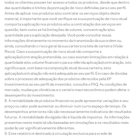
todos os clientes possam ter acesso a todos os produtos, desde que dentro
das quantidades e limites da pontuação de risco definidas para o seu perfil.
Antes de aplicar nos produtos e/ou contratar os serviços objeto deste
material, é importante que você verifique se a sua pontuação de risco atual
comporta a aplicação nos produtos e/ou a contratação dos serviços em
questão, bem como se há limitações de volume, concentração e/ou
quantidade para a aplicação desejada. Você pode consultar essas
informações diretamente no momento da transmissão da sua ordem ou,
ainda, consultando o risco geral da sua carteira na tela de carteira (Visão
Risco). Caso a sua pontuação de risco atual não comporte a
aplicação/contratação pretendida, ou caso existam limitações em relação à
quantidade e/ou volume financeiro para a referida aplicação/contratação, isto
significa que, com base na composição atual da sua carteira, esta
aplicação/contratação não está adequada ao seu perfil. Em caso de dúvidas
sobre o processo de adequação dos produtos oferecidos pela XP
Investimentos ao seu perfil de investidor, consulte o FAQ. As condições de
mercado, mudanças climáticas e o cenário macroeconômico podem afetar o
desempenho do investimento.
A rentabilidade de produtos financeiros pode apresentar variações e seu
preço ou valor pode aumentar ou diminuir num curto espaço de tempo. Os
desempenhos anteriores não são necessariamente indicativos de resultados
futuros. A rentabilidade divulgada não é líquida de impostos. As informações
presentes neste material são baseadas em simulações e os resultados reais
poderão ser significativamente diferentes.
Este relatório é destinado à circulação exclusiva para a rede de