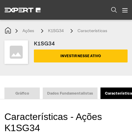
Ações
K1SG34
Características
K1SG34
INVESTIR NESSE ATIVO
Gráfico
Dados Fundamentalistas
Característic
Características - Ações
K1SG34