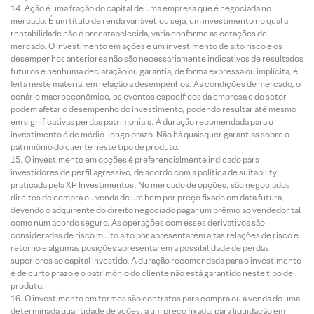
Ação é uma fração do capital de uma empresa que é negociada no
mercado. É um título de renda variável, ou seja, um investimento no qual a
rentabilidade não é preestabelecida, varia conforme as cotações de
mercado. O investimento em ações é um investimento de alto risco e os
desempenhos anteriores não são necessariamente indicativos de resultados
futuros e nenhuma declaração ou garantia, de forma expressa ou implícita, é
feita neste material em relação a desempenhos. As condições de mercado, o
cenário macroeconômico, os eventos específicos da empresa e do setor
podem afetar o desempenho do investimento, podendo resultar até mesmo
em significativas perdas patrimoniais. A duração recomendada para o
investimento é de médio-longo prazo. Não há quaisquer garantias sobre o
patrimônio do cliente neste tipo de produto.
O investimento em opções é preferencialmente indicado para
investidores de perfil agressivo, de acordo com a política de suitability
praticada pela XP Investimentos. No mercado de opções, são negociados
direitos de compra ou venda de um bem por preço fixado em data futura,
devendo o adquirente do direito negociado pagar um prêmio ao vendedor tal
como num acordo seguro. As operações com esses derivativos são
consideradas de risco muito alto por apresentarem altas relações de risco e
retorno e algumas posições apresentarem a possibilidade de perdas
superiores ao capital investido. A duração recomendada para o investimento
é de curto prazo e o patrimônio do cliente não está garantido neste tipo de
produto.
O investimento em termos são contratos para compra ou a venda de uma
determinada quantidade de ações, a um preço fixado, para liquidação em