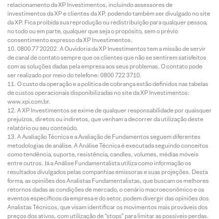
relacionamento da XP Investimentos, incluindo assessores de
investimentos da XP e clientes da XP, podendo também ser divulgado no site
da XP. Fica proibida sua reprodução ou redistribuição para qualquer pessoa,
no todo ou em parte, qualquer que seja o propósito, sem o prévio
consentimento expresso da XP Investimentos.
0800 77 20202. A Ouvidoria da XP Investimentos tem a missão de servir
de canal de contato sempre que os clientes que não se sentirem satisfeitos
com as soluções dadas pela empresa aos seus problemas. O contato pode
ser realizado por meio do telefone: 0800 722 3710.
O custo da operação e a política de cobrança estão definidos nas tabelas
de custos operacionais disponibilizadas no site da XP Investimentos:
www.xpi.com.br.
A XP Investimentos se exime de qualquer responsabilidade por quaisquer
prejuízos, diretos ou indiretos, que venham a decorrer da utilização deste
relatório ou seu conteúdo.
A Avaliação Técnica e a Avaliação de Fundamentos seguem diferentes
metodologias de análise. A Análise Técnica é executada seguindo conceitos
como tendência, suporte, resistência, candles, volumes, médias móveis
entre outros. Já a Análise Fundamentalista utiliza como informação os
resultados divulgados pelas companhias emissoras e suas projeções. Desta
forma, as opiniões dos Analistas Fundamentalistas, que buscam os melhores
retornos dadas as condições de mercado, o cenário macroeconômico e os
eventos específicos da empresa e do setor, podem divergir das opiniões dos
Analistas Técnicos, que visam identificar os movimentos mais prováveis dos
preços dos ativos, com utilização de “stops” para limitar as possíveis perdas.