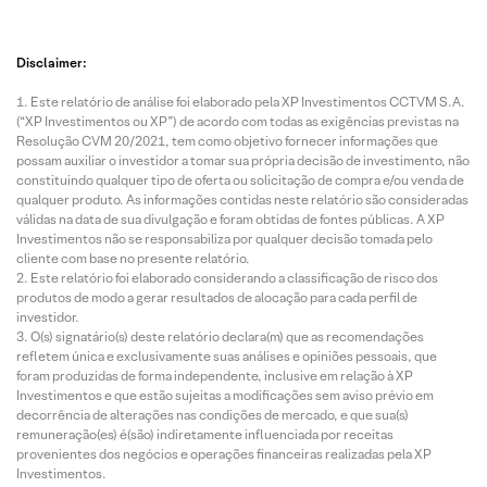
Disclaimer:
Este relatório de análise foi elaborado pela XP Investimentos CCTVM S.A.
(“XP Investimentos ou XP”) de acordo com todas as exigências previstas na
Resolução CVM 20/2021, tem como objetivo fornecer informações que
possam auxiliar o investidor a tomar sua própria decisão de investimento, não
constituindo qualquer tipo de oferta ou solicitação de compra e/ou venda de
qualquer produto. As informações contidas neste relatório são consideradas
válidas na data de sua divulgação e foram obtidas de fontes públicas. A XP
Investimentos não se responsabiliza por qualquer decisão tomada pelo
cliente com base no presente relatório.
Este relatório foi elaborado considerando a classificação de risco dos
produtos de modo a gerar resultados de alocação para cada perfil de
investidor.
O(s) signatário(s) deste relatório declara(m) que as recomendações
refletem única e exclusivamente suas análises e opiniões pessoais, que
foram produzidas de forma independente, inclusive em relação à XP
Investimentos e que estão sujeitas a modificações sem aviso prévio em
decorrência de alterações nas condições de mercado, e que sua(s)
remuneração(es) é(são) indiretamente influenciada por receitas
provenientes dos negócios e operações financeiras realizadas pela XP
Investimentos.