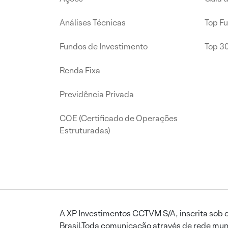
Análises Técnicas
Top F
Fundos de Investimento
Top 3
Renda Fixa
Previdência Privada
COE (Certificado de Operações
Estruturadas)
A XP Investimentos CCTVM S/A, inscrita sob o
Brasil.Toda comunicação através de rede mund