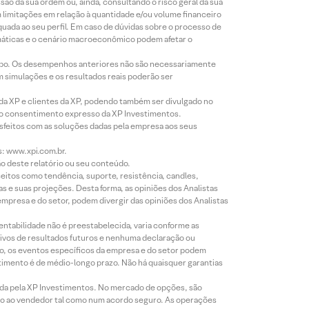
o da sua ordem ou, ainda, consultando o risco geral da sua
m limitações em relação à quantidade e/ou volume financeiro
equada ao seu perfil. Em caso de dúvidas sobre o processo de
imáticas e o cenário macroeconômico podem afetar o
empo. Os desempenhos anteriores não são necessariamente
m simulações e os resultados reais poderão ser
 da XP e clientes da XP, podendo também ser divulgado no
évio consentimento expresso da XP Investimentos.
isfeitos com as soluções dadas pela empresa aos seus
s: www.xpi.com.br.
ão deste relatório ou seu conteúdo.
eitos como tendência, suporte, resistência, candles,
s e suas projeções. Desta forma, as opiniões dos Analistas
presa e do setor, podem divergir das opiniões dos Analistas
entabilidade não é preestabelecida, varia conforme as
ivos de resultados futuros e nenhuma declaração ou
co, os eventos específicos da empresa e do setor podem
timento é de médio-longo prazo. Não há quaisquer garantias
icada pela XP Investimentos. No mercado de opções, são
mio ao vendedor tal como num acordo seguro. As operações