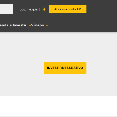
login expert
Abra sua conta XP
enda a Investir
Vídeos
INVESTIR NESSE ATIVO