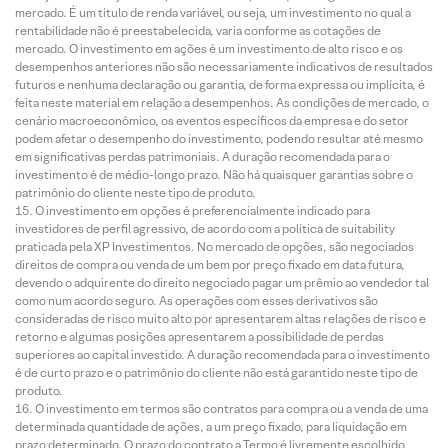
mercado. É um título de renda variável, ou seja, um investimento no qual a
rentabilidade não é preestabelecida, varia conforme as cotações de
mercado. O investimento em ações é um investimento de alto risco e os
desempenhos anteriores não são necessariamente indicativos de resultados
futuros e nenhuma declaração ou garantia, de forma expressa ou implícita, é
feita neste material em relação a desempenhos. As condições de mercado, o
cenário macroeconômico, os eventos específicos da empresa e do setor
podem afetar o desempenho do investimento, podendo resultar até mesmo
em significativas perdas patrimoniais. A duração recomendada para o
investimento é de médio-longo prazo. Não há quaisquer garantias sobre o
patrimônio do cliente neste tipo de produto.
O investimento em opções é preferencialmente indicado para
investidores de perfil agressivo, de acordo com a política de suitability
praticada pela XP Investimentos. No mercado de opções, são negociados
direitos de compra ou venda de um bem por preço fixado em data futura,
devendo o adquirente do direito negociado pagar um prêmio ao vendedor tal
como num acordo seguro. As operações com esses derivativos são
consideradas de risco muito alto por apresentarem altas relações de risco e
retorno e algumas posições apresentarem a possibilidade de perdas
superiores ao capital investido. A duração recomendada para o investimento
é de curto prazo e o patrimônio do cliente não está garantido neste tipo de
produto.
O investimento em termos são contratos para compra ou a venda de uma
determinada quantidade de ações, a um preço fixado, para liquidação em
prazo determinado. O prazo do contrato a Termo é livremente escolhido