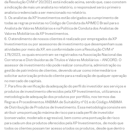
da Resolução CVM nº 20/2021 está indicado acima, sendo que, caso constem
a indicação de mais um analista no relatório, o responsável será o primeiro
analista credenciado a ser mencionado no relatório.
Os analistas da XP Investimentos estão obrigados ao cumprimento de
todas as regras previstas no Código de Conduta da APIMEC Brasil para o
Analista de Valores Mobiliários e na Política de Conduta dos Analistas de
Valores Mobiliários da XP Investimentos.
O atendimento de nossos clientes é realizado por empregados da XP
Investimentos ou por assessores de investimento que desempenham suas
atividades por meio da XP, em conformidade com a Resolução CVM nº
178/2023, os quais encontram-se registrados na Associação Nacional das
Corretoras e Distribuidoras de Títulos e Valores Mobiliários – ANCORD. O
assessor de investimento não pode realizar consultoria, administração ou
gestão de patrimônio de clientes, devendo atuar como intermediário e
solicitar autorização prévia do cliente para a realização de qualquer operação
no mercado de capitais.
Para fins de verificação da adequação do perfil do investidor aos serviços e
produtos de investimento oferecidos pela XP Investimentos, utilizamos a
metodologia de adequação dos produtos por portfólio, nos termos das
Regras e Procedimentos ANBIMA de Suitability nº 01 e do Código ANBIMA
de Distribuição de Produtos de Investimento. Essa metodologia consiste em
atribuir uma pontuação máxima de risco para cada perfil de investidor
(conservador, moderado e agressivo), bem como uma pontuação de risco
para cada um dos produtos oferecidos pela XP Investimentos, de modo que
todos os clientes possam ter acesso a todos os produtos, desde que dentro