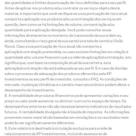
das quantidades e limites da pontuação de risco definidas para o seu perfil.
Antes de aplicar nos produtos e/ou contratar os serviços objeto deste
material, é importante que você verifique se a sua pontuação de risco atual
comporta a aplicação nos produtos e/ou a contratação dos serviços em
questão, bem como se há limitações de volume, concentração e/ou
quantidade para a aplicação desejada. Você pode consultar essas
informações diretamente no momento da transmissão da sua ordem ou,
ainda, consultando o risco geral da sua carteira na tela de carteira (Visão
Risco). Caso a sua pontuação de risco atual não comporte a
aplicação/contratação pretendida, ou caso existam limitações em relação à
quantidade e/ou volume financeiro para a referida aplicação/contratação, isto
significa que, com base na composição atual da sua carteira, esta
aplicação/contratação não está adequada ao seu perfil. Em caso de dúvidas
sobre o processo de adequação dos produtos oferecidos pela XP
Investimentos ao seu perfil de investidor, consulte o FAQ. As condições de
mercado, mudanças climáticas e o cenário macroeconômico podem afetar o
desempenho do investimento.
A rentabilidade de produtos financeiros pode apresentar variações e seu
preço ou valor pode aumentar ou diminuir num curto espaço de tempo. Os
desempenhos anteriores não são necessariamente indicativos de resultados
futuros. A rentabilidade divulgada não é líquida de impostos. As informações
presentes neste material são baseadas em simulações e os resultados reais
poderão ser significativamente diferentes.
Este relatório é destinado à circulação exclusiva para a rede de
relacionamento da XP Investimentos, incluindo assessores de