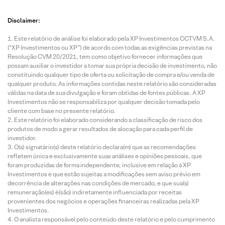
Disclaimer:
Este relatório de análise foi elaborado pela XP Investimentos CCTVM S.A.
(“XP Investimentos ou XP”) de acordo com todas as exigências previstas na
Resolução CVM 20/2021, tem como objetivo fornecer informações que
possam auxiliar o investidor a tomar sua própria decisão de investimento, não
constituindo qualquer tipo de oferta ou solicitação de compra e/ou venda de
qualquer produto. As informações contidas neste relatório são consideradas
válidas na data de sua divulgação e foram obtidas de fontes públicas. A XP
Investimentos não se responsabiliza por qualquer decisão tomada pelo
cliente com base no presente relatório.
Este relatório foi elaborado considerando a classificação de risco dos
produtos de modo a gerar resultados de alocação para cada perfil de
investidor.
O(s) signatário(s) deste relatório declara(m) que as recomendações
refletem única e exclusivamente suas análises e opiniões pessoais, que
foram produzidas de forma independente, inclusive em relação à XP
Investimentos e que estão sujeitas a modificações sem aviso prévio em
decorrência de alterações nas condições de mercado, e que sua(s)
remuneração(es) é(são) indiretamente influenciada por receitas
provenientes dos negócios e operações financeiras realizadas pela XP
Investimentos.
O analista responsável pelo conteúdo deste relatório e pelo cumprimento