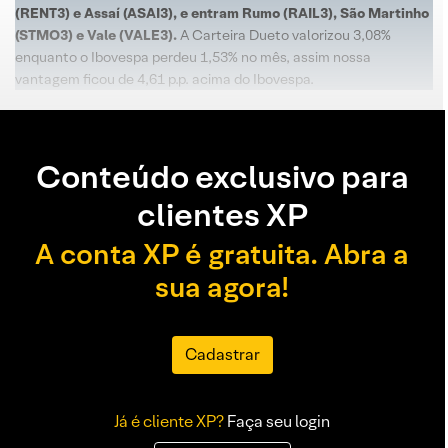
(RENT3) e Assaí (ASAI3), e entram Rumo (RAIL3), São Martinho
(STMO3) e Vale (VALE3).
A Carteira Dueto valorizou 3,08%
enquanto o Ibovespa perdeu 1,53% no mês, assim nossa
vantagem ficou de 4,61 p.p. acima do Ibovespa.
Conteúdo exclusivo para
clientes XP
A conta XP é gratuita. Abra a
sua agora!
Cadastrar
Já é cliente XP?
Faça seu login