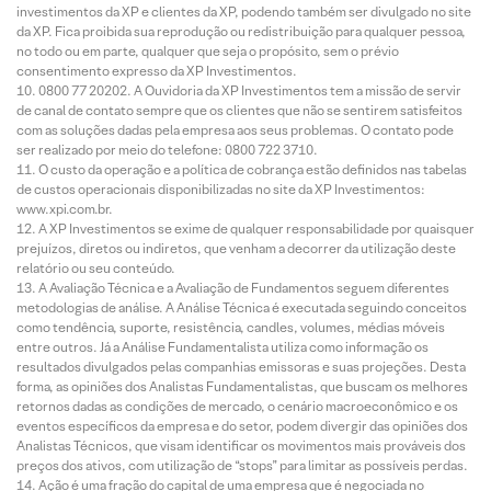
investimentos da XP e clientes da XP, podendo também ser divulgado no site
da XP. Fica proibida sua reprodução ou redistribuição para qualquer pessoa,
no todo ou em parte, qualquer que seja o propósito, sem o prévio
consentimento expresso da XP Investimentos.
0800 77 20202. A Ouvidoria da XP Investimentos tem a missão de servir
de canal de contato sempre que os clientes que não se sentirem satisfeitos
com as soluções dadas pela empresa aos seus problemas. O contato pode
ser realizado por meio do telefone: 0800 722 3710.
O custo da operação e a política de cobrança estão definidos nas tabelas
de custos operacionais disponibilizadas no site da XP Investimentos:
www.xpi.com.br.
A XP Investimentos se exime de qualquer responsabilidade por quaisquer
prejuízos, diretos ou indiretos, que venham a decorrer da utilização deste
relatório ou seu conteúdo.
A Avaliação Técnica e a Avaliação de Fundamentos seguem diferentes
metodologias de análise. A Análise Técnica é executada seguindo conceitos
como tendência, suporte, resistência, candles, volumes, médias móveis
entre outros. Já a Análise Fundamentalista utiliza como informação os
resultados divulgados pelas companhias emissoras e suas projeções. Desta
forma, as opiniões dos Analistas Fundamentalistas, que buscam os melhores
retornos dadas as condições de mercado, o cenário macroeconômico e os
eventos específicos da empresa e do setor, podem divergir das opiniões dos
Analistas Técnicos, que visam identificar os movimentos mais prováveis dos
preços dos ativos, com utilização de “stops” para limitar as possíveis perdas.
Ação é uma fração do capital de uma empresa que é negociada no