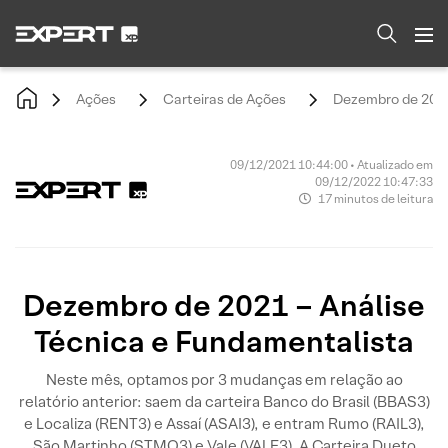
Ações
Carteiras de Ações
Dezembro de 2021
09/12/2021 10:44:00 • Atualizado em
09/12/2022 10:47:33
17 minutos de leitura
Dezembro de 2021 – Análise
Técnica e Fundamentalista
Neste mês, optamos por 3 mudanças em relação ao
relatório anterior: saem da carteira Banco do Brasil (BBAS3)
e Localiza (RENT3) e Assaí (ASAI3), e entram Rumo (RAIL3),
São Martinho (STMO3) e Vale (VALE3). A Carteira Dueto