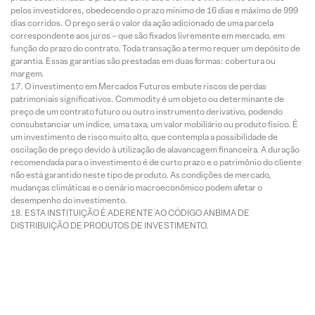
pelos investidores, obedecendo o prazo mínimo de 16 dias e máximo de 999
dias corridos. O preço será o valor da ação adicionado de uma parcela
correspondente aos juros – que são fixados livremente em mercado, em
função do prazo do contrato. Toda transação a termo requer um depósito de
garantia. Essas garantias são prestadas em duas formas: cobertura ou
margem.
O investimento em Mercados Futuros embute riscos de perdas
patrimoniais significativos. Commodity é um objeto ou determinante de
preço de um contrato futuro ou outro instrumento derivativo, podendo
consubstanciar um índice, uma taxa, um valor mobiliário ou produto físico. É
um investimento de risco muito alto, que contempla a possibilidade de
oscilação de preço devido à utilização de alavancagem financeira. A duração
recomendada para o investimento é de curto prazo e o patrimônio do cliente
não está garantido neste tipo de produto. As condições de mercado,
mudanças climáticas e o cenário macroeconômico podem afetar o
desempenho do investimento.
ESTA INSTITUIÇÃO É ADERENTE AO CÓDIGO ANBIMA DE
DISTRIBUIÇÃO DE PRODUTOS DE INVESTIMENTO.