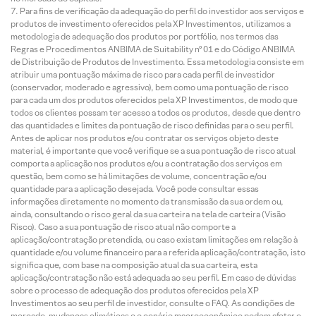
Para fins de verificação da adequação do perfil do investidor aos serviços e
produtos de investimento oferecidos pela XP Investimentos, utilizamos a
metodologia de adequação dos produtos por portfólio, nos termos das
Regras e Procedimentos ANBIMA de Suitability nº 01 e do Código ANBIMA
de Distribuição de Produtos de Investimento. Essa metodologia consiste em
atribuir uma pontuação máxima de risco para cada perfil de investidor
(conservador, moderado e agressivo), bem como uma pontuação de risco
para cada um dos produtos oferecidos pela XP Investimentos, de modo que
todos os clientes possam ter acesso a todos os produtos, desde que dentro
das quantidades e limites da pontuação de risco definidas para o seu perfil.
Antes de aplicar nos produtos e/ou contratar os serviços objeto deste
material, é importante que você verifique se a sua pontuação de risco atual
comporta a aplicação nos produtos e/ou a contratação dos serviços em
questão, bem como se há limitações de volume, concentração e/ou
quantidade para a aplicação desejada. Você pode consultar essas
informações diretamente no momento da transmissão da sua ordem ou,
ainda, consultando o risco geral da sua carteira na tela de carteira (Visão
Risco). Caso a sua pontuação de risco atual não comporte a
aplicação/contratação pretendida, ou caso existam limitações em relação à
quantidade e/ou volume financeiro para a referida aplicação/contratação, isto
significa que, com base na composição atual da sua carteira, esta
aplicação/contratação não está adequada ao seu perfil. Em caso de dúvidas
sobre o processo de adequação dos produtos oferecidos pela XP
Investimentos ao seu perfil de investidor, consulte o FAQ. As condições de
mercado, mudanças climáticas e o cenário macroeconômico podem afetar o