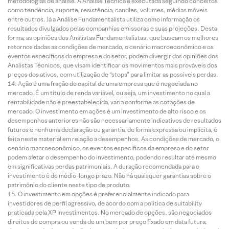
metodologias de análise. A Análise Técnica é executada seguindo conceitos
como tendência, suporte, resistência, candles, volumes, médias móveis
entre outros. Já a Análise Fundamentalista utiliza como informação os
resultados divulgados pelas companhias emissoras e suas projeções. Desta
forma, as opiniões dos Analistas Fundamentalistas, que buscam os melhores
retornos dadas as condições de mercado, o cenário macroeconômico e os
eventos específicos da empresa e do setor, podem divergir das opiniões dos
Analistas Técnicos, que visam identificar os movimentos mais prováveis dos
preços dos ativos, com utilização de “stops” para limitar as possíveis perdas.
Ação é uma fração do capital de uma empresa que é negociada no
mercado. É um título de renda variável, ou seja, um investimento no qual a
rentabilidade não é preestabelecida, varia conforme as cotações de
mercado. O investimento em ações é um investimento de alto risco e os
desempenhos anteriores não são necessariamente indicativos de resultados
futuros e nenhuma declaração ou garantia, de forma expressa ou implícita, é
feita neste material em relação a desempenhos. As condições de mercado, o
cenário macroeconômico, os eventos específicos da empresa e do setor
podem afetar o desempenho do investimento, podendo resultar até mesmo
em significativas perdas patrimoniais. A duração recomendada para o
investimento é de médio-longo prazo. Não há quaisquer garantias sobre o
patrimônio do cliente neste tipo de produto.
O investimento em opções é preferencialmente indicado para
investidores de perfil agressivo, de acordo com a política de suitability
praticada pela XP Investimentos. No mercado de opções, são negociados
direitos de compra ou venda de um bem por preço fixado em data futura,