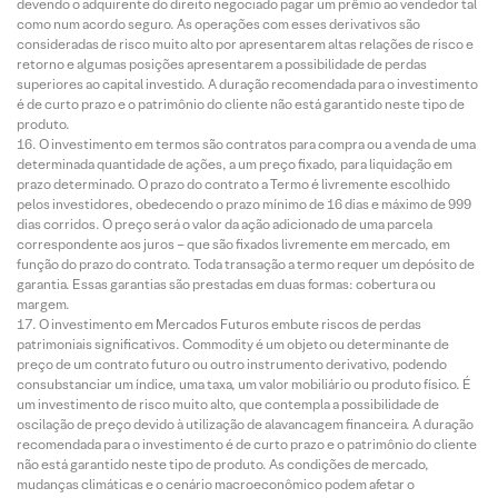
devendo o adquirente do direito negociado pagar um prêmio ao vendedor tal
como num acordo seguro. As operações com esses derivativos são
consideradas de risco muito alto por apresentarem altas relações de risco e
retorno e algumas posições apresentarem a possibilidade de perdas
superiores ao capital investido. A duração recomendada para o investimento
é de curto prazo e o patrimônio do cliente não está garantido neste tipo de
produto.
O investimento em termos são contratos para compra ou a venda de uma
determinada quantidade de ações, a um preço fixado, para liquidação em
prazo determinado. O prazo do contrato a Termo é livremente escolhido
pelos investidores, obedecendo o prazo mínimo de 16 dias e máximo de 999
dias corridos. O preço será o valor da ação adicionado de uma parcela
correspondente aos juros – que são fixados livremente em mercado, em
função do prazo do contrato. Toda transação a termo requer um depósito de
garantia. Essas garantias são prestadas em duas formas: cobertura ou
margem.
O investimento em Mercados Futuros embute riscos de perdas
patrimoniais significativos. Commodity é um objeto ou determinante de
preço de um contrato futuro ou outro instrumento derivativo, podendo
consubstanciar um índice, uma taxa, um valor mobiliário ou produto físico. É
um investimento de risco muito alto, que contempla a possibilidade de
oscilação de preço devido à utilização de alavancagem financeira. A duração
recomendada para o investimento é de curto prazo e o patrimônio do cliente
não está garantido neste tipo de produto. As condições de mercado,
mudanças climáticas e o cenário macroeconômico podem afetar o