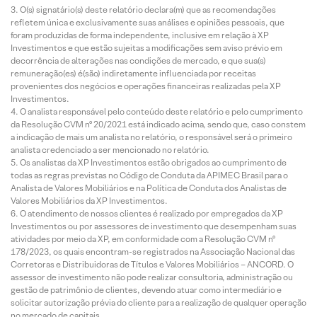
O(s) signatário(s) deste relatório declara(m) que as recomendações
refletem única e exclusivamente suas análises e opiniões pessoais, que
foram produzidas de forma independente, inclusive em relação à XP
Investimentos e que estão sujeitas a modificações sem aviso prévio em
decorrência de alterações nas condições de mercado, e que sua(s)
remuneração(es) é(são) indiretamente influenciada por receitas
provenientes dos negócios e operações financeiras realizadas pela XP
Investimentos.
O analista responsável pelo conteúdo deste relatório e pelo cumprimento
da Resolução CVM nº 20/2021 está indicado acima, sendo que, caso constem
a indicação de mais um analista no relatório, o responsável será o primeiro
analista credenciado a ser mencionado no relatório.
Os analistas da XP Investimentos estão obrigados ao cumprimento de
todas as regras previstas no Código de Conduta da APIMEC Brasil para o
Analista de Valores Mobiliários e na Política de Conduta dos Analistas de
Valores Mobiliários da XP Investimentos.
O atendimento de nossos clientes é realizado por empregados da XP
Investimentos ou por assessores de investimento que desempenham suas
atividades por meio da XP, em conformidade com a Resolução CVM nº
178/2023, os quais encontram-se registrados na Associação Nacional das
Corretoras e Distribuidoras de Títulos e Valores Mobiliários – ANCORD. O
assessor de investimento não pode realizar consultoria, administração ou
gestão de patrimônio de clientes, devendo atuar como intermediário e
solicitar autorização prévia do cliente para a realização de qualquer operação
no mercado de capitais.