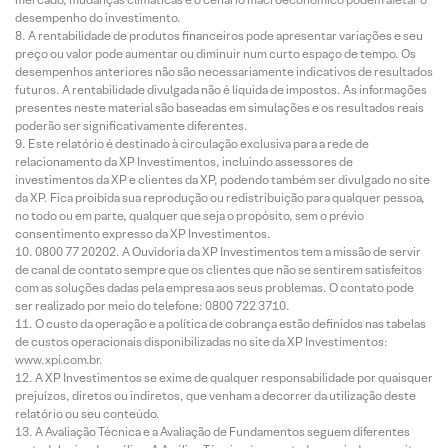
desempenho do investimento.
A rentabilidade de produtos financeiros pode apresentar variações e seu
preço ou valor pode aumentar ou diminuir num curto espaço de tempo. Os
desempenhos anteriores não são necessariamente indicativos de resultados
futuros. A rentabilidade divulgada não é líquida de impostos. As informações
presentes neste material são baseadas em simulações e os resultados reais
poderão ser significativamente diferentes.
Este relatório é destinado à circulação exclusiva para a rede de
relacionamento da XP Investimentos, incluindo assessores de
investimentos da XP e clientes da XP, podendo também ser divulgado no site
da XP. Fica proibida sua reprodução ou redistribuição para qualquer pessoa,
no todo ou em parte, qualquer que seja o propósito, sem o prévio
consentimento expresso da XP Investimentos.
0800 77 20202. A Ouvidoria da XP Investimentos tem a missão de servir
de canal de contato sempre que os clientes que não se sentirem satisfeitos
com as soluções dadas pela empresa aos seus problemas. O contato pode
ser realizado por meio do telefone: 0800 722 3710.
O custo da operação e a política de cobrança estão definidos nas tabelas
de custos operacionais disponibilizadas no site da XP Investimentos:
www.xpi.com.br.
A XP Investimentos se exime de qualquer responsabilidade por quaisquer
prejuízos, diretos ou indiretos, que venham a decorrer da utilização deste
relatório ou seu conteúdo.
A Avaliação Técnica e a Avaliação de Fundamentos seguem diferentes