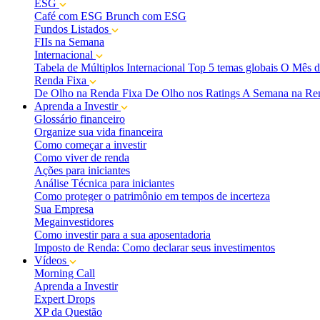
ESG
Café com ESG
Brunch com ESG
Fundos Listados
FIIs na Semana
Internacional
Tabela de Múltiplos Internacional
Top 5 temas globais
O Mês d
Renda Fixa
De Olho na Renda Fixa
De Olho nos Ratings
A Semana na Re
Aprenda a Investir
Glossário financeiro
Organize sua vida financeira
Como começar a investir
Como viver de renda
Ações para iniciantes
Análise Técnica para iniciantes
Como proteger o patrimônio em tempos de incerteza
Sua Empresa
Megainvestidores
Como investir para a sua aposentadoria
Imposto de Renda: Como declarar seus investimentos
Vídeos
Morning Call
Aprenda a Investir
Expert Drops
XP da Questão