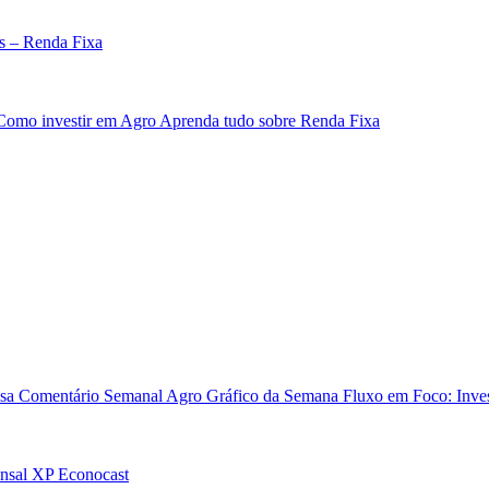
s – Renda Fixa
Como investir em Agro
Aprenda tudo sobre Renda Fixa
sa
Comentário Semanal Agro
Gráfico da Semana
Fluxo em Foco: Inves
nsal
XP Econocast