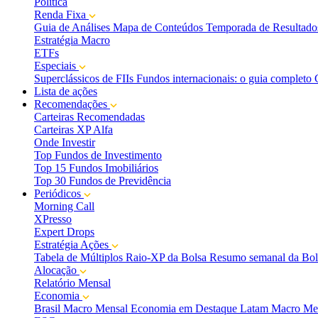
Política
Renda Fixa
Guia de Análises
Mapa de Conteúdos
Temporada de Resultado
Estratégia Macro
ETFs
Especiais
Superclássicos de FIIs
Fundos internacionais: o guia completo
Lista de ações
Recomendações
Carteiras Recomendadas
Carteiras XP Alfa
Onde Investir
Top Fundos de Investimento
Top 15 Fundos Imobiliários
Top 30 Fundos de Previdência
Periódicos
Morning Call
XPresso
Expert Drops
Estratégia Ações
Tabela de Múltiplos
Raio-XP da Bolsa
Resumo semanal da Bol
Alocação
Relatório Mensal
Economia
Brasil Macro Mensal
Economia em Destaque
Latam Macro Me