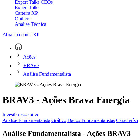
Expert Talks CEOs
Expert Talks
Carteira XP
Outliers
Análise Técnica
Abra sua conta XP
Ações
BRAV3
Análise Fundamentalista
BRAV3 - Ações Brava Energia
Investir nesse ativo
Análise Fundamentalista
Gráfico
Dados Fundamentalistas
Característ
Análise Fundamentalista - Ações BRAV3