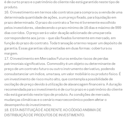
é de curto prazo e o patrimônio do cliente não está garantido neste tipo de
produto.
O investimento em termos são contratos para compra ou a venda de uma
determinada quantidade de ações, a um preço fixado, para liquidação em
prazo determinado. O prazo do contrato a Termo é livremente escolhido
pelos investidores, obedecendo o prazo mínimo de 16 dias e máximo de 999
dias corridos. O preço será o valor da ação adicionado de uma parcela
correspondente aos juros – que são fixados livremente em mercado, em
função do prazo do contrato. Toda transação a termo requer um depósito de
garantia. Essas garantias são prestadas em duas formas: cobertura ou
margem.
O investimento em Mercados Futuros embute riscos de perdas
patrimoniais significativos. Commodity é um objeto ou determinante de
preço de um contrato futuro ou outro instrumento derivativo, podendo
consubstanciar um índice, uma taxa, um valor mobiliário ou produto físico. É
um investimento de risco muito alto, que contempla a possibilidade de
oscilação de preço devido à utilização de alavancagem financeira. A duração
recomendada para o investimento é de curto prazo e o patrimônio do cliente
não está garantido neste tipo de produto. As condições de mercado,
mudanças climáticas e o cenário macroeconômico podem afetar o
desempenho do investimento.
ESTA INSTITUIÇÃO É ADERENTE AO CÓDIGO ANBIMA DE
DISTRIBUIÇÃO DE PRODUTOS DE INVESTIMENTO.