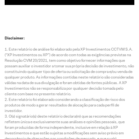
Disclaimer:
Este relatório de análise foi elaborado pela XP Investimentos CCTVM S.A.
(“XP Investimentos ou XP”) de acordo com todas as exigências previstas na
Resolução CVM 20/2021, tem como objetivo fornecer informações que
possam auxiliar o investidor a tomar sua própria decisão de investimento, não
constituindo qualquer tipo de oferta ou solicitação de compra e/ou venda de
qualquer produto. As informações contidas neste relatório são consideradas
válidas na data de sua divulgação e foram obtidas de fontes públicas. A XP
Investimentos não se responsabiliza por qualquer decisão tomada pelo
cliente com base no presente relatório.
Este relatório foi elaborado considerando a classificação de risco dos
produtos de modo a gerar resultados de alocação para cada perfil de
investidor.
O(s) signatário(s) deste relatório declara(m) que as recomendações
refletem única e exclusivamente suas análises e opiniões pessoais, que
foram produzidas de forma independente, inclusive em relação à XP
Investimentos e que estão sujeitas a modificações sem aviso prévio em
decorrência de alterações nas condições de mercado, e que sua(s)