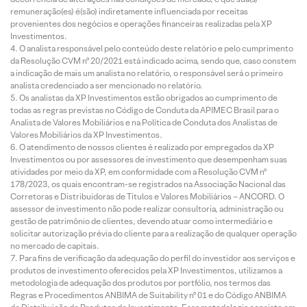
remuneração(es) é(são) indiretamente influenciada por receitas
provenientes dos negócios e operações financeiras realizadas pela XP
Investimentos.
O analista responsável pelo conteúdo deste relatório e pelo cumprimento
da Resolução CVM nº 20/2021 está indicado acima, sendo que, caso constem
a indicação de mais um analista no relatório, o responsável será o primeiro
analista credenciado a ser mencionado no relatório.
Os analistas da XP Investimentos estão obrigados ao cumprimento de
todas as regras previstas no Código de Conduta da APIMEC Brasil para o
Analista de Valores Mobiliários e na Política de Conduta dos Analistas de
Valores Mobiliários da XP Investimentos.
O atendimento de nossos clientes é realizado por empregados da XP
Investimentos ou por assessores de investimento que desempenham suas
atividades por meio da XP, em conformidade com a Resolução CVM nº
178/2023, os quais encontram-se registrados na Associação Nacional das
Corretoras e Distribuidoras de Títulos e Valores Mobiliários – ANCORD. O
assessor de investimento não pode realizar consultoria, administração ou
gestão de patrimônio de clientes, devendo atuar como intermediário e
solicitar autorização prévia do cliente para a realização de qualquer operação
no mercado de capitais.
Para fins de verificação da adequação do perfil do investidor aos serviços e
produtos de investimento oferecidos pela XP Investimentos, utilizamos a
metodologia de adequação dos produtos por portfólio, nos termos das
Regras e Procedimentos ANBIMA de Suitability nº 01 e do Código ANBIMA