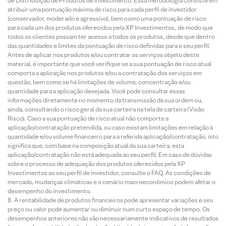
de Distribuição de Produtos de Investimento. Essa metodologia consiste em
atribuir uma pontuação máxima de risco para cada perfil de investidor
(conservador, moderado e agressivo), bem como uma pontuação de risco
para cada um dos produtos oferecidos pela XP Investimentos, de modo que
todos os clientes possam ter acesso a todos os produtos, desde que dentro
das quantidades e limites da pontuação de risco definidas para o seu perfil.
Antes de aplicar nos produtos e/ou contratar os serviços objeto deste
material, é importante que você verifique se a sua pontuação de risco atual
comporta a aplicação nos produtos e/ou a contratação dos serviços em
questão, bem como se há limitações de volume, concentração e/ou
quantidade para a aplicação desejada. Você pode consultar essas
informações diretamente no momento da transmissão da sua ordem ou,
ainda, consultando o risco geral da sua carteira na tela de carteira (Visão
Risco). Caso a sua pontuação de risco atual não comporte a
aplicação/contratação pretendida, ou caso existam limitações em relação à
quantidade e/ou volume financeiro para a referida aplicação/contratação, isto
significa que, com base na composição atual da sua carteira, esta
aplicação/contratação não está adequada ao seu perfil. Em caso de dúvidas
sobre o processo de adequação dos produtos oferecidos pela XP
Investimentos ao seu perfil de investidor, consulte o FAQ. As condições de
mercado, mudanças climáticas e o cenário macroeconômico podem afetar o
desempenho do investimento.
A rentabilidade de produtos financeiros pode apresentar variações e seu
preço ou valor pode aumentar ou diminuir num curto espaço de tempo. Os
desempenhos anteriores não são necessariamente indicativos de resultados