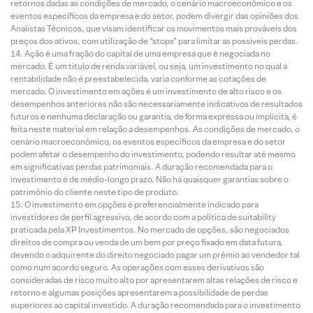
retornos dadas as condições de mercado, o cenário macroeconômico e os
eventos específicos da empresa e do setor, podem divergir das opiniões dos
Analistas Técnicos, que visam identificar os movimentos mais prováveis dos
preços dos ativos, com utilização de “stops” para limitar as possíveis perdas.
Ação é uma fração do capital de uma empresa que é negociada no
mercado. É um título de renda variável, ou seja, um investimento no qual a
rentabilidade não é preestabelecida, varia conforme as cotações de
mercado. O investimento em ações é um investimento de alto risco e os
desempenhos anteriores não são necessariamente indicativos de resultados
futuros e nenhuma declaração ou garantia, de forma expressa ou implícita, é
feita neste material em relação a desempenhos. As condições de mercado, o
cenário macroeconômico, os eventos específicos da empresa e do setor
podem afetar o desempenho do investimento, podendo resultar até mesmo
em significativas perdas patrimoniais. A duração recomendada para o
investimento é de médio-longo prazo. Não há quaisquer garantias sobre o
patrimônio do cliente neste tipo de produto.
O investimento em opções é preferencialmente indicado para
investidores de perfil agressivo, de acordo com a política de suitability
praticada pela XP Investimentos. No mercado de opções, são negociados
direitos de compra ou venda de um bem por preço fixado em data futura,
devendo o adquirente do direito negociado pagar um prêmio ao vendedor tal
como num acordo seguro. As operações com esses derivativos são
consideradas de risco muito alto por apresentarem altas relações de risco e
retorno e algumas posições apresentarem a possibilidade de perdas
superiores ao capital investido. A duração recomendada para o investimento