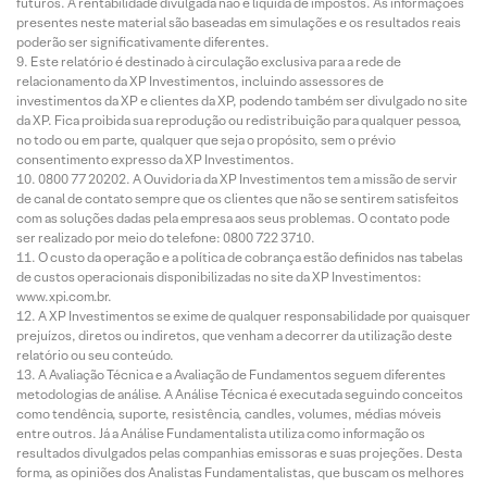
futuros. A rentabilidade divulgada não é líquida de impostos. As informações
presentes neste material são baseadas em simulações e os resultados reais
poderão ser significativamente diferentes.
Este relatório é destinado à circulação exclusiva para a rede de
relacionamento da XP Investimentos, incluindo assessores de
investimentos da XP e clientes da XP, podendo também ser divulgado no site
da XP. Fica proibida sua reprodução ou redistribuição para qualquer pessoa,
no todo ou em parte, qualquer que seja o propósito, sem o prévio
consentimento expresso da XP Investimentos.
0800 77 20202. A Ouvidoria da XP Investimentos tem a missão de servir
de canal de contato sempre que os clientes que não se sentirem satisfeitos
com as soluções dadas pela empresa aos seus problemas. O contato pode
ser realizado por meio do telefone: 0800 722 3710.
O custo da operação e a política de cobrança estão definidos nas tabelas
de custos operacionais disponibilizadas no site da XP Investimentos:
www.xpi.com.br.
A XP Investimentos se exime de qualquer responsabilidade por quaisquer
prejuízos, diretos ou indiretos, que venham a decorrer da utilização deste
relatório ou seu conteúdo.
A Avaliação Técnica e a Avaliação de Fundamentos seguem diferentes
metodologias de análise. A Análise Técnica é executada seguindo conceitos
como tendência, suporte, resistência, candles, volumes, médias móveis
entre outros. Já a Análise Fundamentalista utiliza como informação os
resultados divulgados pelas companhias emissoras e suas projeções. Desta
forma, as opiniões dos Analistas Fundamentalistas, que buscam os melhores