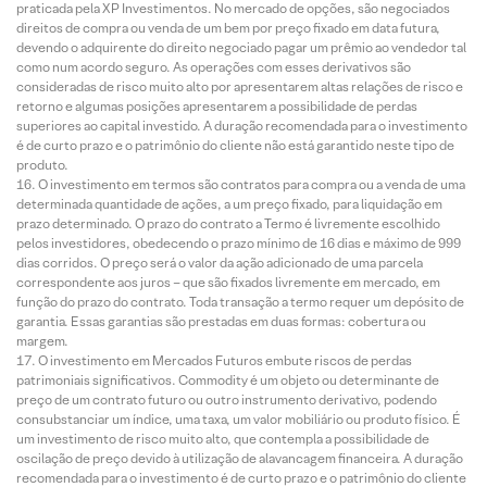
praticada pela XP Investimentos. No mercado de opções, são negociados
direitos de compra ou venda de um bem por preço fixado em data futura,
devendo o adquirente do direito negociado pagar um prêmio ao vendedor tal
como num acordo seguro. As operações com esses derivativos são
consideradas de risco muito alto por apresentarem altas relações de risco e
retorno e algumas posições apresentarem a possibilidade de perdas
superiores ao capital investido. A duração recomendada para o investimento
é de curto prazo e o patrimônio do cliente não está garantido neste tipo de
produto.
O investimento em termos são contratos para compra ou a venda de uma
determinada quantidade de ações, a um preço fixado, para liquidação em
prazo determinado. O prazo do contrato a Termo é livremente escolhido
pelos investidores, obedecendo o prazo mínimo de 16 dias e máximo de 999
dias corridos. O preço será o valor da ação adicionado de uma parcela
correspondente aos juros – que são fixados livremente em mercado, em
função do prazo do contrato. Toda transação a termo requer um depósito de
garantia. Essas garantias são prestadas em duas formas: cobertura ou
margem.
O investimento em Mercados Futuros embute riscos de perdas
patrimoniais significativos. Commodity é um objeto ou determinante de
preço de um contrato futuro ou outro instrumento derivativo, podendo
consubstanciar um índice, uma taxa, um valor mobiliário ou produto físico. É
um investimento de risco muito alto, que contempla a possibilidade de
oscilação de preço devido à utilização de alavancagem financeira. A duração
recomendada para o investimento é de curto prazo e o patrimônio do cliente