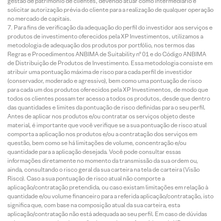
gestão de patrimônio de clientes, devendo atuar como intermediário e
solicitar autorização prévia do cliente para a realização de qualquer operação
no mercado de capitais.
Para fins de verificação da adequação do perfil do investidor aos serviços e
produtos de investimento oferecidos pela XP Investimentos, utilizamos a
metodologia de adequação dos produtos por portfólio, nos termos das
Regras e Procedimentos ANBIMA de Suitability nº 01 e do Código ANBIMA
de Distribuição de Produtos de Investimento. Essa metodologia consiste em
atribuir uma pontuação máxima de risco para cada perfil de investidor
(conservador, moderado e agressivo), bem como uma pontuação de risco
para cada um dos produtos oferecidos pela XP Investimentos, de modo que
todos os clientes possam ter acesso a todos os produtos, desde que dentro
das quantidades e limites da pontuação de risco definidas para o seu perfil.
Antes de aplicar nos produtos e/ou contratar os serviços objeto deste
material, é importante que você verifique se a sua pontuação de risco atual
comporta a aplicação nos produtos e/ou a contratação dos serviços em
questão, bem como se há limitações de volume, concentração e/ou
quantidade para a aplicação desejada. Você pode consultar essas
informações diretamente no momento da transmissão da sua ordem ou,
ainda, consultando o risco geral da sua carteira na tela de carteira (Visão
Risco). Caso a sua pontuação de risco atual não comporte a
aplicação/contratação pretendida, ou caso existam limitações em relação à
quantidade e/ou volume financeiro para a referida aplicação/contratação, isto
significa que, com base na composição atual da sua carteira, esta
aplicação/contratação não está adequada ao seu perfil. Em caso de dúvidas