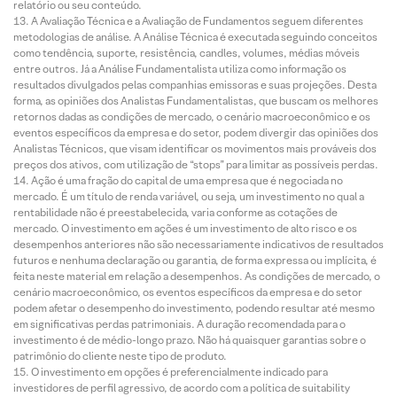
relatório ou seu conteúdo.
A Avaliação Técnica e a Avaliação de Fundamentos seguem diferentes
metodologias de análise. A Análise Técnica é executada seguindo conceitos
como tendência, suporte, resistência, candles, volumes, médias móveis
entre outros. Já a Análise Fundamentalista utiliza como informação os
resultados divulgados pelas companhias emissoras e suas projeções. Desta
forma, as opiniões dos Analistas Fundamentalistas, que buscam os melhores
retornos dadas as condições de mercado, o cenário macroeconômico e os
eventos específicos da empresa e do setor, podem divergir das opiniões dos
Analistas Técnicos, que visam identificar os movimentos mais prováveis dos
preços dos ativos, com utilização de “stops” para limitar as possíveis perdas.
Ação é uma fração do capital de uma empresa que é negociada no
mercado. É um título de renda variável, ou seja, um investimento no qual a
rentabilidade não é preestabelecida, varia conforme as cotações de
mercado. O investimento em ações é um investimento de alto risco e os
desempenhos anteriores não são necessariamente indicativos de resultados
futuros e nenhuma declaração ou garantia, de forma expressa ou implícita, é
feita neste material em relação a desempenhos. As condições de mercado, o
cenário macroeconômico, os eventos específicos da empresa e do setor
podem afetar o desempenho do investimento, podendo resultar até mesmo
em significativas perdas patrimoniais. A duração recomendada para o
investimento é de médio-longo prazo. Não há quaisquer garantias sobre o
patrimônio do cliente neste tipo de produto.
O investimento em opções é preferencialmente indicado para
investidores de perfil agressivo, de acordo com a política de suitability