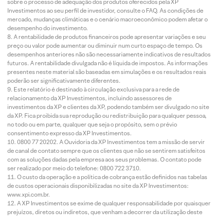
sobre o processo de adequação dos produtos oferecidos pela XP
Investimentos ao seu perfil de investidor, consulte o FAQ. As condições de
mercado, mudanças climáticas e o cenário macroeconômico podem afetar o
desempenho do investimento.
A rentabilidade de produtos financeiros pode apresentar variações e seu
preço ou valor pode aumentar ou diminuir num curto espaço de tempo. Os
desempenhos anteriores não são necessariamente indicativos de resultados
futuros. A rentabilidade divulgada não é líquida de impostos. As informações
presentes neste material são baseadas em simulações e os resultados reais
poderão ser significativamente diferentes.
Este relatório é destinado à circulação exclusiva para a rede de
relacionamento da XP Investimentos, incluindo assessores de
investimentos da XP e clientes da XP, podendo também ser divulgado no site
da XP. Fica proibida sua reprodução ou redistribuição para qualquer pessoa,
no todo ou em parte, qualquer que seja o propósito, sem o prévio
consentimento expresso da XP Investimentos.
0800 77 20202. A Ouvidoria da XP Investimentos tem a missão de servir
de canal de contato sempre que os clientes que não se sentirem satisfeitos
com as soluções dadas pela empresa aos seus problemas. O contato pode
ser realizado por meio do telefone: 0800 722 3710.
O custo da operação e a política de cobrança estão definidos nas tabelas
de custos operacionais disponibilizadas no site da XP Investimentos:
www.xpi.com.br.
A XP Investimentos se exime de qualquer responsabilidade por quaisquer
prejuízos, diretos ou indiretos, que venham a decorrer da utilização deste