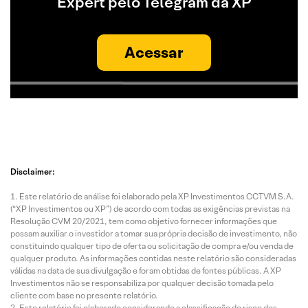
Expert pelo Telegram da XP
Acessar
Disclaimer:
Este relatório de análise foi elaborado pela XP Investimentos CCTVM S.A.
(“XP Investimentos ou XP”) de acordo com todas as exigências previstas na
Resolução CVM 20/2021, tem como objetivo fornecer informações que
possam auxiliar o investidor a tomar sua própria decisão de investimento, não
constituindo qualquer tipo de oferta ou solicitação de compra e/ou venda de
qualquer produto. As informações contidas neste relatório são consideradas
válidas na data de sua divulgação e foram obtidas de fontes públicas. A XP
Investimentos não se responsabiliza por qualquer decisão tomada pelo
cliente com base no presente relatório.
Este relatório foi elaborado considerando a classificação de risco dos