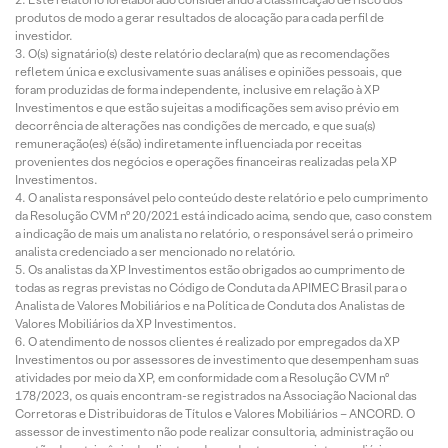
produtos de modo a gerar resultados de alocação para cada perfil de
investidor.
O(s) signatário(s) deste relatório declara(m) que as recomendações
refletem única e exclusivamente suas análises e opiniões pessoais, que
foram produzidas de forma independente, inclusive em relação à XP
Investimentos e que estão sujeitas a modificações sem aviso prévio em
decorrência de alterações nas condições de mercado, e que sua(s)
remuneração(es) é(são) indiretamente influenciada por receitas
provenientes dos negócios e operações financeiras realizadas pela XP
Investimentos.
O analista responsável pelo conteúdo deste relatório e pelo cumprimento
da Resolução CVM nº 20/2021 está indicado acima, sendo que, caso constem
a indicação de mais um analista no relatório, o responsável será o primeiro
analista credenciado a ser mencionado no relatório.
Os analistas da XP Investimentos estão obrigados ao cumprimento de
todas as regras previstas no Código de Conduta da APIMEC Brasil para o
Analista de Valores Mobiliários e na Política de Conduta dos Analistas de
Valores Mobiliários da XP Investimentos.
O atendimento de nossos clientes é realizado por empregados da XP
Investimentos ou por assessores de investimento que desempenham suas
atividades por meio da XP, em conformidade com a Resolução CVM nº
178/2023, os quais encontram-se registrados na Associação Nacional das
Corretoras e Distribuidoras de Títulos e Valores Mobiliários – ANCORD. O
assessor de investimento não pode realizar consultoria, administração ou