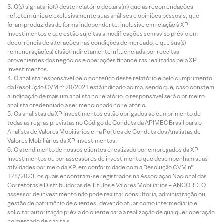
O(s) signatário(s) deste relatório declara(m) que as recomendações
refletem única e exclusivamente suas análises e opiniões pessoais, que
foram produzidas de forma independente, inclusive em relação à XP
Investimentos e que estão sujeitas a modificações sem aviso prévio em
decorrência de alterações nas condições de mercado, e que sua(s)
remuneração(es) é(são) indiretamente influenciada por receitas
provenientes dos negócios e operações financeiras realizadas pela XP
Investimentos.
O analista responsável pelo conteúdo deste relatório e pelo cumprimento
da Resolução CVM nº 20/2021 está indicado acima, sendo que, caso constem
a indicação de mais um analista no relatório, o responsável será o primeiro
analista credenciado a ser mencionado no relatório.
Os analistas da XP Investimentos estão obrigados ao cumprimento de
todas as regras previstas no Código de Conduta da APIMEC Brasil para o
Analista de Valores Mobiliários e na Política de Conduta dos Analistas de
Valores Mobiliários da XP Investimentos.
O atendimento de nossos clientes é realizado por empregados da XP
Investimentos ou por assessores de investimento que desempenham suas
atividades por meio da XP, em conformidade com a Resolução CVM nº
178/2023, os quais encontram-se registrados na Associação Nacional das
Corretoras e Distribuidoras de Títulos e Valores Mobiliários – ANCORD. O
assessor de investimento não pode realizar consultoria, administração ou
gestão de patrimônio de clientes, devendo atuar como intermediário e
solicitar autorização prévia do cliente para a realização de qualquer operação
no mercado de capitais.