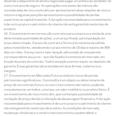
devendo o adquirente do direito negociado pagar um prêmio ao vendedor tal
como num acordo seguro. As operações com esses derivativos são
consideradas de risco muito alto por apresentarem altas relações de risco e
retorno e algumas posições apresentarem a possibilidade de perdas
superiores ao capital investido. A duração recomendada para o investimento
é de curto prazo e o patrimônio do cliente não está garantido neste tipo de
produto.
O investimento em termos são contratos para compra ou a venda de uma
determinada quantidade de ações, a um preço fixado, para liquidação em
prazo determinado. O prazo do contrato a Termo é livremente escolhido
pelos investidores, obedecendo o prazo mínimo de 16 dias e máximo de 999
dias corridos. O preço será o valor da ação adicionado de uma parcela
correspondente aos juros – que são fixados livremente em mercado, em
função do prazo do contrato. Toda transação a termo requer um depósito de
garantia. Essas garantias são prestadas em duas formas: cobertura ou
margem.
O investimento em Mercados Futuros embute riscos de perdas
patrimoniais significativos. Commodity é um objeto ou determinante de
preço de um contrato futuro ou outro instrumento derivativo, podendo
consubstanciar um índice, uma taxa, um valor mobiliário ou produto físico. É
um investimento de risco muito alto, que contempla a possibilidade de
oscilação de preço devido à utilização de alavancagem financeira. A duração
recomendada para o investimento é de curto prazo e o patrimônio do cliente
não está garantido neste tipo de produto. As condições de mercado,
mudanças climáticas e o cenário macroeconômico podem afetar o