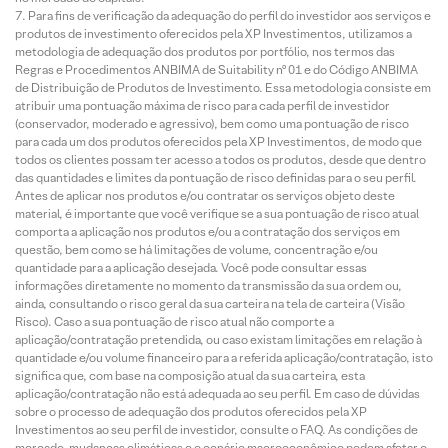
Para fins de verificação da adequação do perfil do investidor aos serviços e
produtos de investimento oferecidos pela XP Investimentos, utilizamos a
metodologia de adequação dos produtos por portfólio, nos termos das
Regras e Procedimentos ANBIMA de Suitability nº 01 e do Código ANBIMA
de Distribuição de Produtos de Investimento. Essa metodologia consiste em
atribuir uma pontuação máxima de risco para cada perfil de investidor
(conservador, moderado e agressivo), bem como uma pontuação de risco
para cada um dos produtos oferecidos pela XP Investimentos, de modo que
todos os clientes possam ter acesso a todos os produtos, desde que dentro
das quantidades e limites da pontuação de risco definidas para o seu perfil.
Antes de aplicar nos produtos e/ou contratar os serviços objeto deste
material, é importante que você verifique se a sua pontuação de risco atual
comporta a aplicação nos produtos e/ou a contratação dos serviços em
questão, bem como se há limitações de volume, concentração e/ou
quantidade para a aplicação desejada. Você pode consultar essas
informações diretamente no momento da transmissão da sua ordem ou,
ainda, consultando o risco geral da sua carteira na tela de carteira (Visão
Risco). Caso a sua pontuação de risco atual não comporte a
aplicação/contratação pretendida, ou caso existam limitações em relação à
quantidade e/ou volume financeiro para a referida aplicação/contratação, isto
significa que, com base na composição atual da sua carteira, esta
aplicação/contratação não está adequada ao seu perfil. Em caso de dúvidas
sobre o processo de adequação dos produtos oferecidos pela XP
Investimentos ao seu perfil de investidor, consulte o FAQ. As condições de
mercado, mudanças climáticas e o cenário macroeconômico podem afetar o