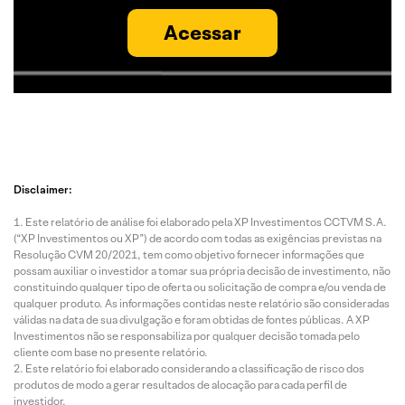
Acessar
Disclaimer:
Este relatório de análise foi elaborado pela XP Investimentos CCTVM S.A.
(“XP Investimentos ou XP”) de acordo com todas as exigências previstas na
Resolução CVM 20/2021, tem como objetivo fornecer informações que
possam auxiliar o investidor a tomar sua própria decisão de investimento, não
constituindo qualquer tipo de oferta ou solicitação de compra e/ou venda de
qualquer produto. As informações contidas neste relatório são consideradas
válidas na data de sua divulgação e foram obtidas de fontes públicas. A XP
Investimentos não se responsabiliza por qualquer decisão tomada pelo
cliente com base no presente relatório.
Este relatório foi elaborado considerando a classificação de risco dos
produtos de modo a gerar resultados de alocação para cada perfil de
investidor.