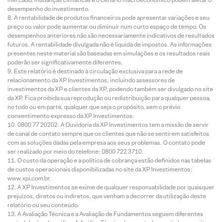
desempenho do investimento.
A rentabilidade de produtos financeiros pode apresentar variações e seu
preço ou valor pode aumentar ou diminuir num curto espaço de tempo. Os
desempenhos anteriores não são necessariamente indicativos de resultados
futuros. A rentabilidade divulgada não é líquida de impostos. As informações
presentes neste material são baseadas em simulações e os resultados reais
poderão ser significativamente diferentes.
Este relatório é destinado à circulação exclusiva para a rede de
relacionamento da XP Investimentos, incluindo assessores de
investimentos da XP e clientes da XP, podendo também ser divulgado no site
da XP. Fica proibida sua reprodução ou redistribuição para qualquer pessoa,
no todo ou em parte, qualquer que seja o propósito, sem o prévio
consentimento expresso da XP Investimentos.
0800 77 20202. A Ouvidoria da XP Investimentos tem a missão de servir
de canal de contato sempre que os clientes que não se sentirem satisfeitos
com as soluções dadas pela empresa aos seus problemas. O contato pode
ser realizado por meio do telefone: 0800 722 3710.
O custo da operação e a política de cobrança estão definidos nas tabelas
de custos operacionais disponibilizadas no site da XP Investimentos:
www.xpi.com.br.
A XP Investimentos se exime de qualquer responsabilidade por quaisquer
prejuízos, diretos ou indiretos, que venham a decorrer da utilização deste
relatório ou seu conteúdo.
A Avaliação Técnica e a Avaliação de Fundamentos seguem diferentes