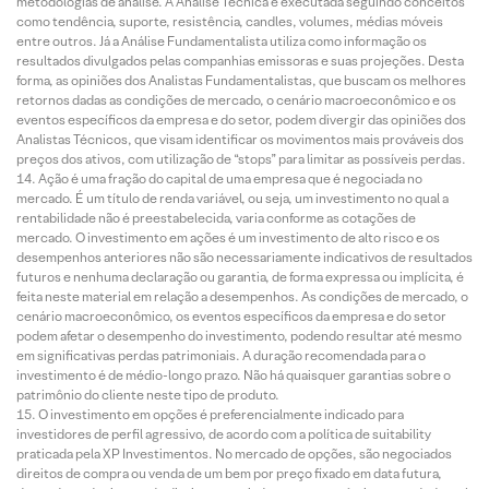
metodologias de análise. A Análise Técnica é executada seguindo conceitos
como tendência, suporte, resistência, candles, volumes, médias móveis
entre outros. Já a Análise Fundamentalista utiliza como informação os
resultados divulgados pelas companhias emissoras e suas projeções. Desta
forma, as opiniões dos Analistas Fundamentalistas, que buscam os melhores
retornos dadas as condições de mercado, o cenário macroeconômico e os
eventos específicos da empresa e do setor, podem divergir das opiniões dos
Analistas Técnicos, que visam identificar os movimentos mais prováveis dos
preços dos ativos, com utilização de “stops” para limitar as possíveis perdas.
Ação é uma fração do capital de uma empresa que é negociada no
mercado. É um título de renda variável, ou seja, um investimento no qual a
rentabilidade não é preestabelecida, varia conforme as cotações de
mercado. O investimento em ações é um investimento de alto risco e os
desempenhos anteriores não são necessariamente indicativos de resultados
futuros e nenhuma declaração ou garantia, de forma expressa ou implícita, é
feita neste material em relação a desempenhos. As condições de mercado, o
cenário macroeconômico, os eventos específicos da empresa e do setor
podem afetar o desempenho do investimento, podendo resultar até mesmo
em significativas perdas patrimoniais. A duração recomendada para o
investimento é de médio-longo prazo. Não há quaisquer garantias sobre o
patrimônio do cliente neste tipo de produto.
O investimento em opções é preferencialmente indicado para
investidores de perfil agressivo, de acordo com a política de suitability
praticada pela XP Investimentos. No mercado de opções, são negociados
direitos de compra ou venda de um bem por preço fixado em data futura,