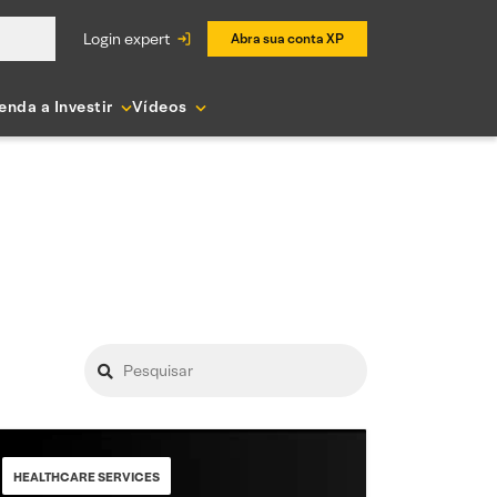
login expert
Abra sua conta XP
enda a Investir
Vídeos
HEALTHCARE SERVICES