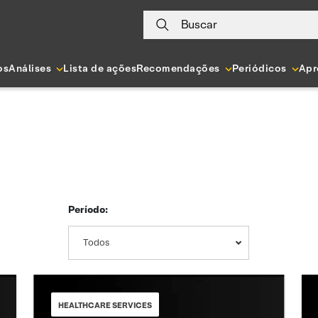
Buscar
os
Análises
Lista de ações
Recomendações
Periódicos
Apr
Período:
Todos
HEALTHCARE SERVICES