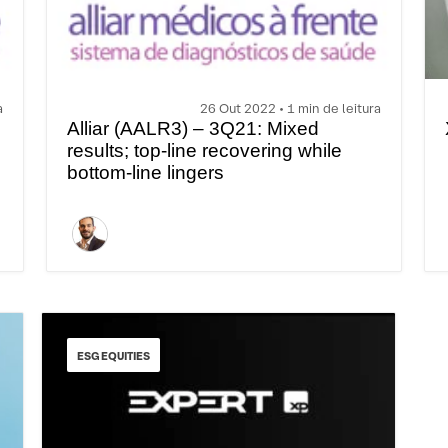
a
26 Out 2022 • 1 min de leitura
Alliar (AALR3) – 3Q21: Mixed
results; top-line recovering while
bottom-line lingers
ESG EQUITIES